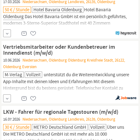
17.03.2026
Niedersachsen, Oldenburg Landkreis, 26135, Oldenburg
50 € / Stunde
Hotel Bavaria Oldenburg
Hotel Bavaria
Oldenburg
Das Hotel Bavaria GmbH ist ein persönlich geführtes,
modernes 3-Sterne-Superior Stadthotel mit 40 Zimmern
unterschiedlicher Kategorien. Hervorragende Verkehrslage,
verbunden mit zeitgemäßer Ausstattung, wohltuender
Aufmerksamkeit und zuvorkommendem Service machen den
Vertriebsmitarbeiter oder Kundenbetreuer im
Aufenthalt für Privat- und Geschäftsreisende
Innendienst (m/w/d)
10.06.2026
Niedersachsen, Oldenburg Oldenburg Kreisfreie Stadt, 26122,
Oldenburg Eversten
M-Verlag
Vollzeit
unterstützt du die Weiterentwicklung unsere
App-Inhalte mit deinen Ideen und Erfahrungen Mit diesem
Hintergrund bist du bestens gerüstet: Telefonischer Kontakt zu
Kunden macht dir Freude. Der Vertrieb von Produkten oder
Werbung liegt dir sehr. Für die Branchen
Gastronomie,
Handel
und Freizeit bringst du eine ordentliche Portion Begeisterung
LKW - Fahrer für regionale Tagestouren (m/w/d)
mit....
16.07.2026
Niedersachsen, Oldenburg Landkreis, 26135, Oldenburg
30 € / Stunde
METRO Deutschland GmbH
Vollzeit
Über uns
Die METRO Deutschland GmbH ist mit mehr als 10.000