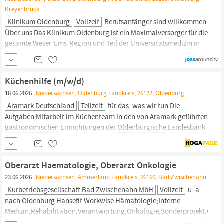
Kreyenbrück
Klinikum Oldenburg
Vollzeit
Berufsanfänger sind willkommen
Über uns Das Klinikum
Oldenburg
ist ein Maximalversorger für die
gesamte Weser-Ems-Region und Teil der Universitätsmedizin in
Oldenburg.
Unser Haus unterhält 26 Kliniken und Institute und
beschäftigt rund 3.000 Mitarbeiterinnen und Mitarbeiter. Damit
zählen wir zu den größten Arbeitgebern in der Region.
Küchenhilfe (m/w/d)
18.06.2026
Niedersachsen, Oldenburg Landkreis, 26122, Oldenburg
Aramark Deutschland
Teilzeit
für das, was wir tun Die
Aufgaben Mitarbeit im Küchenteam in den von Aramark geführten
gastronomischen
Einrichtungen der
Oldenburgische
Landesbank
AG Unterstützung bei der Vor- und Zubereitung frischer Speisen
Ausgabe von Speisen an unsere Gäste Bedienung des
Kassensystems Übernahme von Spül- und Reinigungsarbeiten
Oberarzt Haematologie, Oberarzt Onkologie
Dein Profil Offene...
23.06.2026
Niedersachsen, Ammerland Landkreis, 26160, Bad Zwischenahn
Kurbetriebsgesellschaft Bad Zwischenahn MbH
Vollzeit
u. a.
nach
Oldenburg
Hansefit Workwise Hämatologie;Interne
Medizin;Rehabilitation;Verantwortung;Onkologie;Sonderprojekt;
Gastr
Gesundheit | Gesundheit, Gesundheit | Onkologie, Feste