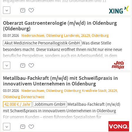
engagierten Mitarbeitenden mit 102 Großmärkten und 11
Belieferungsdepots in ganz Deutschland vertreten. Rund drei
Millionen Kundinnen und Kunden aus der
Gastronomie
und
Großverbrauchende vertrauen auf unser vielfältiges Sortiment
Oberarzt Gastroenterologie (m/w/d) in Oldenburg
und die erstklassigen Leistungen unseres Unternehmens.
(Oldenburg)
03.07.2026
Niedersachsen, Oldenburg Landkreis, 26129, Oldenburg
Akut Medizinische Personallogistik GmbH
Was diese Stelle
besonders macht: Diese Vakanz eröffnet Ihnen nicht nur eine neue
berufliche Perspektive, sondern auch ein Arbeitsumfeld, in dem
Teamgeist, Qualität und Patientenzuwendung im Mittelpunkt
stehen. Im Auftrag unseres Kunden, einem Krankenhaus im Raum
Oldenburg,
suchen wir Sie zum nächstmöglichen Zeitpunkt als
Metallbau‑Fachkraft (m/w/d) mit Schweißpraxis in
Oberarzt
innovativem Unternehmen in Oldenburg
03.07.2026
Niedersachsen, Oldenburg Oldenburg Kreisfreie Stadt, 26125,
Oldenburg Donnerschwee
42.000 € / Jahr
Jobtimum GmbH
Metallbau‑Fachkraft (m/w/d)
mit Schweißpraxis in innovativem Unternehmen in
Oldenburg
Für unseren Kunden – einen führenden Spezialisten für
hochwertige
Gastronomieeinrichtungen
und maßgeschneiderte
Innenausbaukonzepte – suchen wir eine Metallbau‑Fachkraft