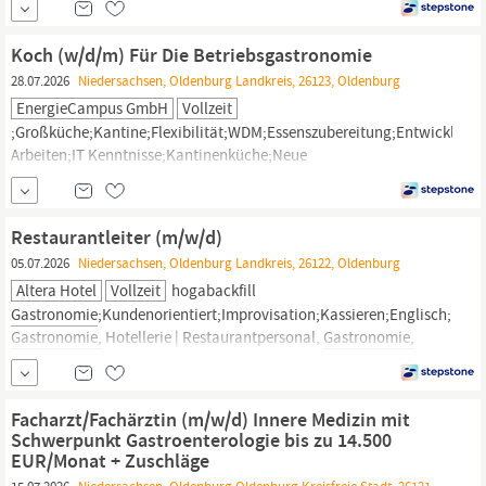
Anstellung, Mit Personalverantwortung, Mit Berufserfahrung,
Vollzeit
Koch (w/d/m) Für Die Betriebsgastronomie
28.07.2026
Niedersachsen, Oldenburg Landkreis, 26123, Oldenburg
EnergieCampus GmbH
Vollzeit
;Großküche;Kantine;Flexibilität;WDM;Essenszubereitung;Entwicklung;
Arbeiten;IT Kenntnisse;Kantinenküche;Neue
Rezepte;Verantwortung;Rezepte;Entwurf,
Gastronomie,
Hotellerie | Köche, Feste Anstellung, Mit Berufserfahrung, Vollzeit
Restaurantleiter (m/w/d)
05.07.2026
Niedersachsen, Oldenburg Landkreis, 26122, Oldenburg
Altera Hotel
Vollzeit
hogabackfill
Gastronomie
;Kundenorientiert;Improvisation;Kassieren;Englisch;Re
Gastronomie,
Hotellerie | Restaurantpersonal,
Gastronomie,
Hotellerie | Hotelpersonal,
Gastronomie,
Hotellerie |
Restaurantleitung, Feste Anstellung, Mit...
Facharzt/Fachärztin (m/w/d) Innere Medizin mit
Schwerpunkt Gastroenterologie bis zu 14.500
EUR/Monat + Zuschläge