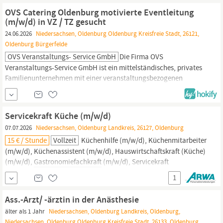
(m/w/d) im Raum
Oldenburg.
Das Unternehmen plant, entwickelt
OVS Catering Oldenburg motivierte Eventleitung
und realisiert individuelle
Gastrokonzepte
(m/w/d) in VZ / TZ gesucht
24.06.2026
Niedersachsen, Oldenburg Oldenburg Kreisfreie Stadt, 26121,
Oldenburg Bürgerfelde
OVS Veranstaltungs- Service GmbH
Die Firma OVS
Veranstaltungs-Service GmbH ist ein mittelständisches, privates
Familienunternehmen mit einer veranstaltungsbezogenen
Gastronomie.
Wir bewirten seit 1996 exklusiv alle
Veranstaltungen in den Weser-Ems-Hallen
Oldenburg
und
koordinieren auch alle unsere sonstigen Aktivitäten (z.B. Außer-
Servicekraft Küche (m/w/d)
Haus Eventcatering) von dort aus. Zur...
07.07.2026
Niedersachsen, Oldenburg Landkreis, 26127, Oldenburg
15 € / Stunde
Vollzeit
Küchenhilfe (m/w/d), Küchenmitarbeiter
(m/w/d), Küchenassistent (m/w/d), Hauswirtschaftskraft (Küche)
(m/w/d),
Gastronomiefachkraft
(m/w/d), Servicekraft
Gastronomie
(m/w/d), Servicekraft im Restaurant (m/w/d) oder
1
Gastronomieassistent
(m/w/d)? Dann bewirb Dich jetzt gleich
online auf dieses Stellenangebot! Mit Deiner...
Ass.-Arzt/ -ärztin in der Anästhesie
älter als 1 Jahr
Niedersachsen, Oldenburg Landkreis, Oldenburg,
Niedersachsen, Oldenburg Oldenburg Kreisfreie Stadt, 26133, Oldenburg