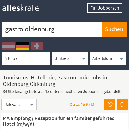
Für Jobbörsen
Keywortsuche
Ortssuche
Umkreissuche
Arbeitsform
Tourismus, Hotellerie, Gastronomie Jobs in
Oldenburg Oldenburg
34 Stellenangebote aus 15 unterschiedlichen Jobbörsen gebündelt.
Sortierung
3.276
Ø
€ /
M.
MA Empfang / Rezeption für ein familiengeführtes
Hotel (m/w/d)