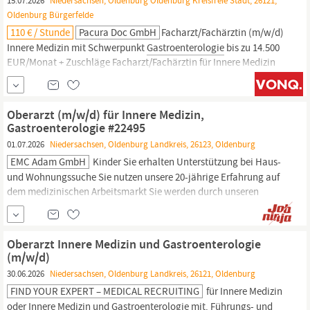
15.07.2026
Niedersachsen, Oldenburg Oldenburg Kreisfreie Stadt, 26121,
Oldenburg Bürgerfelde
110 € / Stunde
Pacura Doc GmbH
Facharzt/Fachärztin (m/w/d)
Innere Medizin mit Schwerpunkt
Gastroenterologie
bis zu 14.500
EUR/Monat + Zuschläge Facharzt/Fachärztin für Innere Medizin
(m/w/d) mit Schwerpunkt
Gastroenterologie
Wir suchen Sie als
Facharzt/Fachärztin Innere Medizin (m/w/d) mit Schwerpunkt
Gastroenterologie
in ganz Deutschland, insbesondere in
Oberarzt (m/w/d) für Innere Medizin,
Oldenburg.
Gastroenterologie #22495
01.07.2026
Niedersachsen, Oldenburg Landkreis, 26123, Oldenburg
EMC Adam GmbH
Kinder Sie erhalten Unterstützung bei Haus-
und Wohnungssuche Sie nutzen unsere 20-jährige Erfahrung auf
dem medizinischen Arbeitsmarkt Sie werden durch unseren
Umzugsservice entlastet Sie erfahren von exklusiven und nicht
veröffentlichten Stellen Für unseren Kunden, ein modernes
Klinikum im Raum
Oldenburg,
suchen wir einen Oberarzt (m/w/d)
Oberarzt Innere Medizin und Gastroenterologie
(m/w/d)
30.06.2026
Niedersachsen, Oldenburg Landkreis, 26121, Oldenburg
FIND YOUR EXPERT – MEDICAL RECRUITING
für Innere Medizin
oder Innere Medizin und
Gastroenterologie
mit. Führungs- und