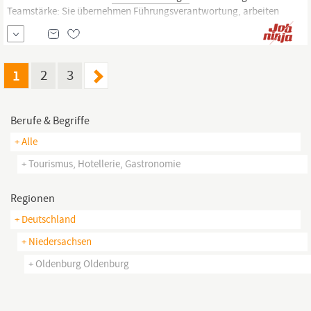
Teamstärke: Sie übernehmen Führungsverantwortung, arbeiten
kollegial mit anderen Fachärzt:innen zusammen und unterstützen
Assistenzärzt:innen in der Weiterbildung. Ihre Aufgaben
Diagnostik verantworten: Sie betreuen Patient:innen im
Fachbereich
gastroenterologisch,
planen Diagnostik
1
2
3
Berufe & Begriffe
+ Alle
+ Tourismus, Hotellerie, Gastronomie
Regionen
+ Deutschland
+ Niedersachsen
+ Oldenburg Oldenburg