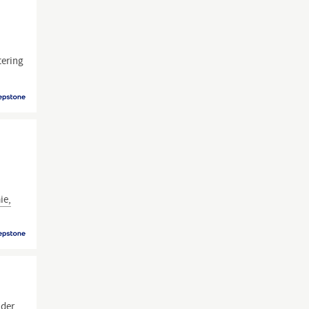
tering
ie,
 der