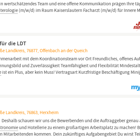
Ein wertschätzendes Team und eine offene Kommunikation prägen Ihre tä
terologie
(m/w/d) im Raum Kaiserslautern Facharzt (m/w/d) für Innere M
für die LDT
ße Landkreis, 76877, Offenbach an der Queich
enarbeit mit dem Koordinationsteam vor Ort Freundliches, offenes Auf
ungsbild und Zuverlässigkeit Teamfähigkeit und Flexibilität Mindestalt
e
ist ein Plus, aber kein Muss! Vertragsart Kurzfristige Beschäftigung Mini
aße Landkreis, 76863, Herxheim
Deshalb schauen wir uns die Bewerbenden und die Auftraggeber genau 
stronomie
und Hotellerie zu einem großartigen Arbeitsplatz zu machen! 
en Mitarbeitenden kommen. Dein zukünftiges Aufgabengebiet Du wirst Tei