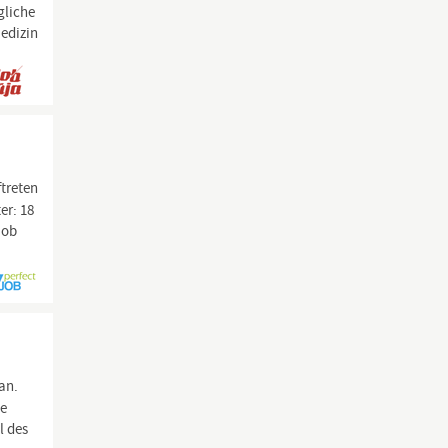
gliche
edizin
treten
er: 18
job
an.
Be
l des