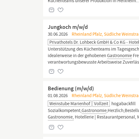
Küchenteams unserer Produktion in Herxheim..
Jungkoch m/w/d
30.06.2026
Rheinland Pfalz, Südliche Weinstr
Privathotels Dr. Lohbeck GmbH & Co KG - Hote
Unterstützung des Küchenteams im Tagesgeschäf
idealerweise in der gehobenen
Gastronomie
Fre
verantwortungsbewusste Arbeitsweise Zuverlässi
Bedienung (m/w/d)
01.08.2026
Rheinland Pfalz, Südliche Weinstra
Weinstube Marienhof
Vollzeit
hogabackfill
Sozialkompetent;
Gastronomie
;Herzlich;Bestel
Gastronomie,
Hotellerie | Restaurantpersonal, M