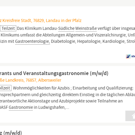
 Kreisfreie Stadt, 76829, Landau in der Pfalz
Teilzeit
Das Klinikum Landau-
Südliche
Weinstraße
verfügt über insges
Klinikums umfasst die Abteilungen Allgemein-und Viszeralchirurgie, Unfa
izin mit
Gastroenterologie,
Diabetologie, Hepatologie, Kardiologie, Stro
rants und Veranstaltungsgastronomie (m/w/d)
ße Landkreis, 76857, Albersweiler
llzeit
Wohnmöglichkeiten für Azubis ; Einarbeitung und Qualifizierung: 
 Ansprechpartnern und gleichzeitig direktem Einstieg in die täglichen Ablä
rantwortliche Aktionstage und Azubiprojekte sowie Teilnahme an
 BASF
Gastronomie
in Ludwigshafen,...
nz (m/w/d)