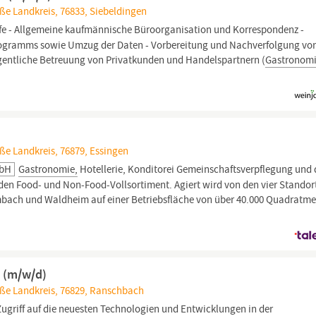
ße Landkreis, 76833, Siebeldingen
e - Allgemeine kaufmännische Büroorganisation und Korrespondenz -
rogramms sowie Umzug der Daten - Vorbereitung und Nachverfolgung vo
gentliche Betreuung von Privatkunden und Handelspartnern (
Gastronom
)
ße Landkreis, 76879, Essingen
MbH
Gastronomie,
Hotellerie, Konditorei Gemeinschaftsverpflegung und 
en Food- und Non-Food-Vollsortiment. Agiert wird von den vier Standor
mbach und Waldheim auf einer Betriebsfläche von über 40.000 Quadratme
e (m/w/d)
aße Landkreis, 76829, Ranschbach
ugriff auf die neuesten Technologien und Entwicklungen in der