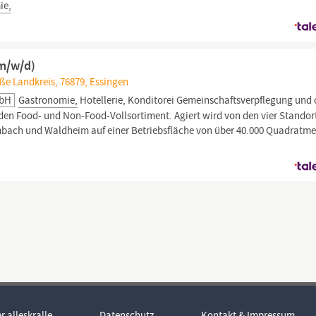
ie,
(m/w/d)
ße Landkreis, 76879, Essingen
MbH
Gastronomie,
Hotellerie, Konditorei Gemeinschaftsverpflegung und 
en Food- und Non-Food-Vollsortiment. Agiert wird von den vier Standor
mbach und Waldheim auf einer Betriebsfläche von über 40.000 Quadratme
r alleskralle
Datenschutz
Kontakt & Impressum