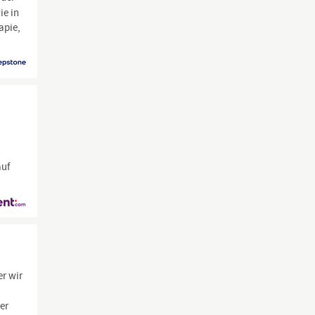
ie in
apie,
auf
er wir
er