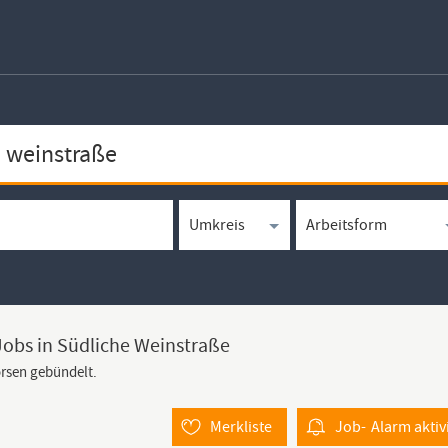
Jobs in Südliche Weinstraße
örsen gebündelt.
Merkliste
Job-
Alarm
aktiv