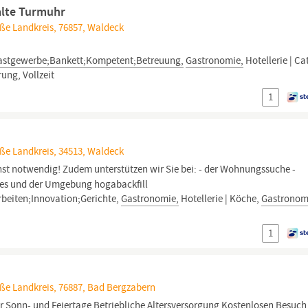
alte Turmuhr
ße Landkreis, 76857, Waldeck
Gastgewerbe;Bankett;Kompetent;Betreuung,
Gastronomie,
Hotellerie | Ca
ung, Vollzeit
1
ße Landkreis, 34513, Waldeck
nst notwendig! Zudem unterstützen wir Sie bei: - der Wohnungssuche -
ses und der Umgebung hogabackfill
beiten;Innovation;Gerichte,
Gastronomie,
Hotellerie | Köche,
Gastronom
1
aße Landkreis, 76887, Bad Bergzabern
r Sonn- und Feiertage Betriebliche Altersversorgung Kostenlosen Besuch