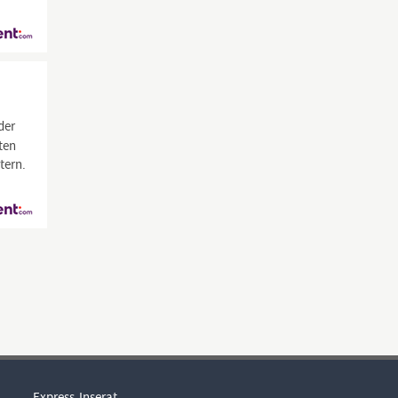
der
ten
tern.
Express-Inserat