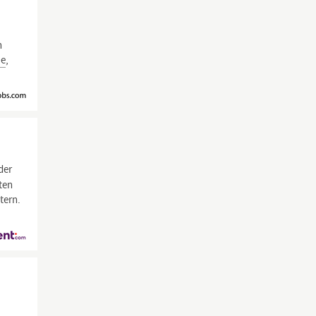
n
ie
,
der
ten
tern.