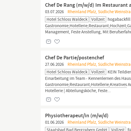
Chef De Rang (m/w/d) Im Restaurant 
03.07.2026
Rheinland Pfalz, Südliche Weinstra
Hotel Schloss Waldeck
Vollzeit
hogabackfill
Gastronomie;Hotellerie;Restaurant;Hochzeit;
Management, Feste Anstellung, Mit Berufserfahr
Chef De Partie/postenchef
27.06.2026
Rheinland Pfalz, Südliche Weinstra
Hotel Schloss Waldeck
Vollzeit
KEIN Teildie
Einarbeitung im Team - Kennenlernen des Hau
Gastronomie;Restaurant;Hotellerie;Kreatives
Ar
Hotellerie | Abteilungsköche, Feste...
Physiotherapeut/in (m/w/d)
01.06.2026
Rheinland Pfalz, Südliche Weinstr
Staatsbad Bad Bergzabern GmbH
Vollzeit
fü