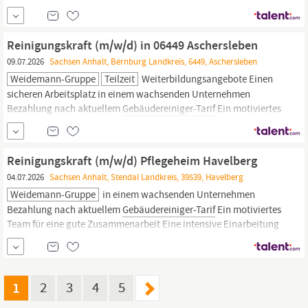
Flure etc. Fachgerechte Anwendung der Arbeitsmaterialien
(Reinigungsmittel usw.) Ihr Profil Erfahrung in der
Unterhaltsreinigung von Vorteil Kenntnisse im Umgang mit den
Reinigungskraft (m/w/d) in 06449 Aschersleben
berufstypischen Reinigungsmitteln
09.07.2026
Sachsen Anhalt, Bernburg Landkreis, 6449, Aschersleben
Weidemann-Gruppe
Teilzeit
Weiterbildungsangebote Einen
sicheren Arbeitsplatz in einem wachsenden Unternehmen
Bezahlung nach aktuellem
Gebäudereiniger-Tarif
Ein motiviertes
Team für eine gute Zusammenarbeit Eine intensive Einarbeitung
Ihre Aufgaben Unterhaltsreinigung aller Räumlichkeiten unter
Einhaltung der Hygienevorgaben Kontrolle und Reinigung von
Reinigungskraft (m/w/d) Pflegeheim Havelberg
Sanitäranlagen Handhabung...
04.07.2026
Sachsen Anhalt, Stendal Landkreis, 39539, Havelberg
Weidemann-Gruppe
in einem wachsenden Unternehmen
Bezahlung nach aktuellem
Gebäudereiniger-Tarif
Ein motiviertes
Team für eine gute Zusammenarbeit Eine intensive Einarbeitung
Ihre Aufgaben Unterhaltsreinigung der vorhandenen
Räumlichkeiten Kontrolle und Reinigung von Sanitäranlagen
Auffüllen von Verbrauchsmaterialien Fachgerechtes Anwenden
verschiedenster Arbeitsstoffe...
1
2
3
4
5