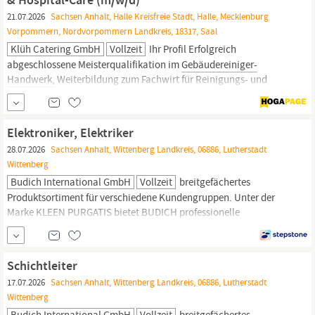
21.07.2026
Sachsen Anhalt, Halle Kreisfreie Stadt, Halle, Mecklenburg
Vorpommern, Nordvorpommern Landkreis, 18317, Saal
Klüh Catering GmbH
Vollzeit
Ihr Profil Erfolgreich
abgeschlossene Meisterqualifikation im
Gebäudereiniger-
Handwerk,
Weiterbildung zum Fachwirt für Reinigungs- und
Hygienemanagement oder ein abgeschlossenes Studium im
Bereich Facility-Management, Wirtschaftsingenieurwesen,
Gesundheitsmanagement, Betriebswirtschaft oder eine
Elektroniker, Elektriker
vergleichbare
28.07.2026
Sachsen Anhalt, Wittenberg Landkreis, 06886, Lutherstadt
Wittenberg
Budich International GmbH
Vollzeit
breitgefächertes
Produktsortiment für verschiedene Kundengruppen. Unter der
Marke KLEEN PURGATIS bietet BUDICH professionelle
Reinigungs- und Hygieneprodukte für Krankenhäuser,
Pflegeeinrichtungen, Hotellerie, Gastronomie, Kantinen und
Gebäudereiniger
an. Zudem entwickelt und fertigt das
Schichtleiter
Unternehmen Spezialreiniger für internationale Haushalts- und
17.07.2026
Sachsen Anhalt, Wittenberg Landkreis, 06886, Lutherstadt
Wittenberg
Budich International GmbH
Vollzeit
breitgefächertes