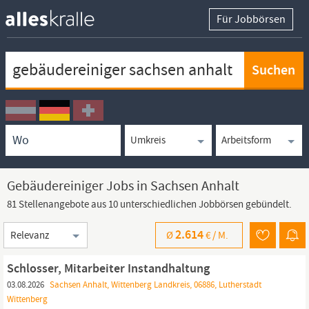
Für Jobbörsen
Keywortsuche
Ortssuche
Umkreissuche
Arbeitsform
Gebäudereiniger Jobs in Sachsen Anhalt
81 Stellenangebote aus 10 unterschiedlichen Jobbörsen gebündelt.
Sortierung
2.614
Ø
€ /
M.
Schlosser, Mitarbeiter Instandhaltung
03.08.2026
Sachsen Anhalt, Wittenberg Landkreis, 06886, Lutherstadt
Wittenberg