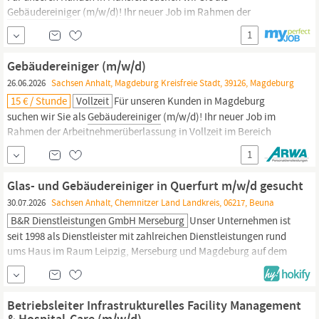
Gebäudereiniger
(m/w/d)! Ihr neuer Job im Rahmen der
Arbeitnehmerüberlassung in Vollzeit im Bereich Reinigung &
1
Gebäudeservice wartet auf Sie. Sie erwarten attraktive Vorteile
Betreuung vor Ort Sehr gute Übernahmechancen Sicherer
Gebäudereiniger (m/w/d)
Arbeitsplatz Übertarifliche Bezahlung Ihr Gehalt 15,00 € bis 16,20
26.06.2026
Sachsen Anhalt, Magdeburg Kreisfreie Stadt, 39126, Magdeburg
€
15 € / Stunde
Vollzeit
Für unseren Kunden in Magdeburg
suchen wir Sie als
Gebäudereiniger
(m/w/d)! Ihr neuer Job im
Rahmen der Arbeitnehmerüberlassung in Vollzeit im Bereich
Reinigung & Gebäudeservice wartet auf Sie. Sie erwarten
1
attraktive Vorteile Abschlagszahlungen Entlohnung gemäß DGB-
GVP-Tarifwerk Sicherer Arbeitsplatz Urlaubs- und Weihnachtsgeld
Glas- und Gebäudereiniger in Querfurt m/w/d gesucht
Ihr Gehalt 15,00 €
30.07.2026
Sachsen Anhalt, Chemnitzer Land Landkreis, 06217, Beuna
B&R Dienstleistungen GmbH Merseburg
Unser Unternehmen ist
seit 1998 als Dienstleister mit zahlreichen Dienstleistungen rund
ums Haus im Raum Leipzig, Merseburg und Magdeburg auf dem
Markt. Für den Raum Querfurt sowie Merseburg suchen wir ab
sofort zur Unterstützung unseres Teams einen Glas- und
Gebäudereiniger
(m/w/d) zur Festanstellung. AUFGABEN
Betriebsleiter Infrastrukturelles Facility Management
Glasreinigung Reinigung von Büro- und
& Hospital-Care (m/w/d)