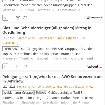
Produktsortiment für verschiedene Kundengruppen. Unter der
Marke KLEEN PURGATIS bietet BUDICH professionelle
Reinigungs- und Hygieneprodukte für Krankenhäuser,
Pflegeeinrichtungen, Hotellerie, Gastronomie, Kantinen und
Gebäudereiniger
an. Zudem entwickelt und fertigt das
Glas- und Gebäudereiniger (all genders) Mittag in
Unternehmen Spezialreiniger für internationale Haushalts- und
Quedlinburg
14.07.2026
Sachsen Anhalt, Aschersleben Staßfurt Landkreis, 6484,
Quedlinburg
LIEBLANG
Die 1951 gegründete LIEBLANG Gruppe zählt zu den
Top 25 Unternehmen der Facility Service Branche. Das
Kerngeschäft umfasst infrastrukturelle Dienstleistungen in und
um Immobilien sowie Liegenschaften. Mit maßgeschneiderten
Lösungen, nachhaltigen Angeboten und der LIEBLANG Formel für
professionelle Dienstleistungen schafft die Unternehmensgruppe
Reinigungskraft (m/w/d) für das AWO Seniorenzentrum
einen Mehrwert. Für die...
in Jerichow
18.07.2026
Sachsen Anhalt, Jerichower Land Landkreis, 39319, Jerichow
Weidemann-Gruppe
Teilzeit
Gebäudereiniger-Tarif
Ein
motiviertes Team für eine gute Zusammenarbeit Eine intensive
Einarbeitung Ihre Aufgaben Unterhaltsreinigung der Zimmer,