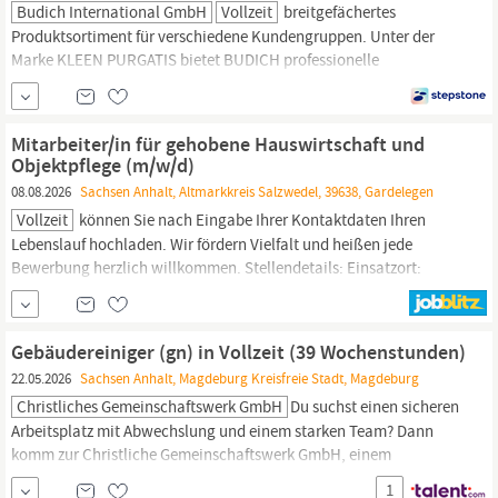
Budich International GmbH
Vollzeit
breitgefächertes
Produktsortiment für verschiedene Kundengruppen. Unter der
Marke KLEEN PURGATIS bietet BUDICH professionelle
Reinigungs- und Hygieneprodukte für Krankenhäuser,
Pflegeeinrichtungen, Hotellerie, Gastronomie, Kantinen und
Gebäudereiniger
an. Zudem entwickelt und fertigt das
Mitarbeiter/in für gehobene Hauswirtschaft und
Unternehmen Spezialreiniger für internationale Haushalts- und
Objektpflege (m/w/d)
08.08.2026
Sachsen Anhalt, Altmarkkreis Salzwedel, 39638, Gardelegen
Vollzeit
können Sie nach Eingabe Ihrer Kontaktdaten Ihren
Lebenslauf hochladen. Wir fördern Vielfalt und heißen jede
Bewerbung herzlich willkommen. Stellendetails: Einsatzort:
39638 Gardelegen
Sachsen-Anhalt
Deutschland Branche:
Sonstige Branchen Beruf:
Gebäudereiniger
/
Gebäudereinigerin
Tätigkeitsbereich: Sonstige...
Gebäudereiniger (gn) in Vollzeit (39 Wochenstunden)
22.05.2026
Sachsen Anhalt, Magdeburg Kreisfreie Stadt, Magdeburg
Christliches Gemeinschaftswerk GmbH
Du suchst einen sicheren
Arbeitsplatz mit Abwechslung und einem starken Team? Dann
komm zur Christliche Gemeinschaftswerk GmbH, einem
regionalen Arbeitgeber innerhalb der Caritas -Familie im Bistum
1