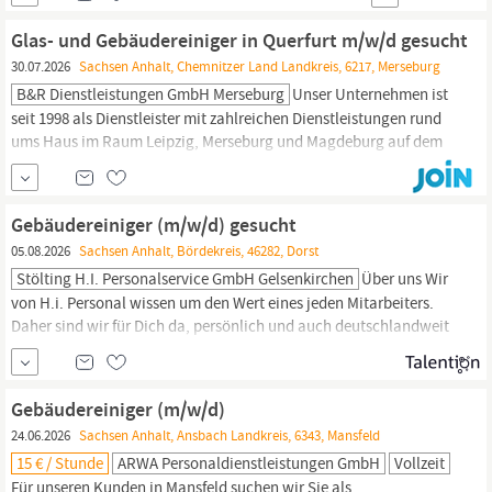
Magdeburg. Für unsere Einrichtungen im Raum Magdeburg
suchen wir ab sofort einen zuverlässigen
Gebäudereiniger
in
Glas- und Gebäudereiniger in Querfurt m/w/d gesucht
Vollzeit (39
30.07.2026
Sachsen Anhalt, Chemnitzer Land Landkreis, 6217, Merseburg
B&R Dienstleistungen GmbH Merseburg
Unser Unternehmen ist
seit 1998 als Dienstleister mit zahlreichen Dienstleistungen rund
ums Haus im Raum Leipzig, Merseburg und Magdeburg auf dem
Markt. Für den Raum Querfurt sowie Merseburg suchen wir ab
sofort zur Unterstützung unseres Teams einen Glas- und
Gebäudereiniger
(m/w/d) zur Festanstellung. Aufgaben
Gebäudereiniger (m/w/d) gesucht
Glasreinigung Reinigung von Büro- und
05.08.2026
Sachsen Anhalt, Bördekreis, 46282, Dorst
Stölting H.i. Personalservice GmbH Gelsenkirchen
Über uns Wir
von H.i. Personal wissen um den Wert eines jeden Mitarbeiters.
Daher sind wir für Dich da, persönlich und auch deutschlandweit
in Deiner Nähe. Wir bieten Dir eine faire Bezahlung für attraktive
Arbeitsplätze, völlig unkompliziert und flexibel. Wir suchen ab
sofort in Dorsten einen
Gebäudereiniger
(m/w/d). Dein Profil:
Gebäudereiniger (m/w/d)
Führerschein Klasse B
24.06.2026
Sachsen Anhalt, Ansbach Landkreis, 6343, Mansfeld
15 € / Stunde
ARWA Personaldienstleistungen GmbH
Vollzeit
Für unseren Kunden in Mansfeld suchen wir Sie als