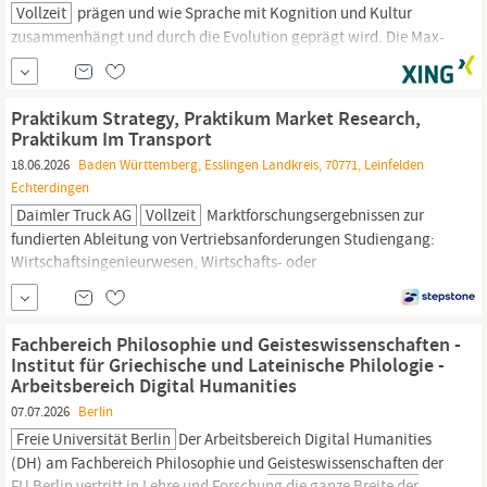
Vollzeit
prägen und wie Sprache mit Kognition und Kultur
zusammenhängt und durch die Evolution geprägt wird. Die Max-
Planck-Gesellschaft ist eine unabhängige, durch Deutschland
finanzierte, nichtstaatliche Vereinigung von
Forschungsinstituten, die sich der Grundlagenforschung von
Praktikum Strategy, Praktikum Market Research,
Natur-, Lebens-, Sozial- und
Geisteswissenschaften
widmet.
Praktikum Im Transport
18.06.2026
Baden Württemberg, Esslingen Landkreis, 70771, Leinfelden
Echterdingen
Daimler Truck AG
Vollzeit
Marktforschungsergebnissen zur
fundierten Ableitung von Vertriebsanforderungen Studiengang:
Wirtschaftsingenieurwesen, Wirtschafts- oder
Geisteswissenschaften.
Schwerpunkt Projektmanagement oder
Fahrzeugtechnik Vorgabe für Pflichtpraktikum in
Prüfungsordnung sehr gute Deutsch- und Englischkenntnisse in
Fachbereich Philosophie und Geisteswissenschaften -
Wort und Schrift sicherer Umgang mit MS Office,...
Institut für Griechische und Lateinische Philologie -
Arbeitsbereich Digital Humanities
07.07.2026
Berlin
Freie Universität Berlin
Der Arbeitsbereich Digital Humanities
(DH) am Fachbereich Philosophie und
Geisteswissenschaften
der
FU Berlin vertritt in Lehre und Forschung die ganze Breite der