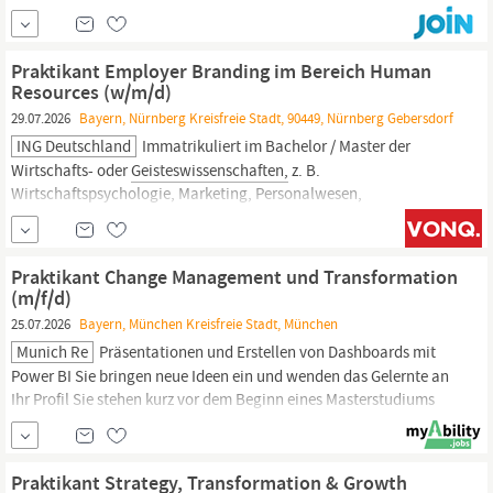
sowie der Gestaltung und Kreation von Content für Artikel,
Marketingkampagnen, Websites, Blogs, Social Media Posts,
Videos, Illustrationen,. •
Praktikant Employer Branding im Bereich Human
Resources (w/m/d)
29.07.2026
Bayern, Nürnberg Kreisfreie Stadt, 90449, Nürnberg Gebersdorf
ING Deutschland
Immatrikuliert im Bachelor / Master der
Wirtschafts- oder
Geisteswissenschaften,
z. B.
Wirtschaftspsychologie, Marketing, Personalwesen,
Kommunikation o. Ä., oder im Gap Year zwischen Bachelor- und
Master-Studium Gerne bereits Erfahrung im Marketing,
idealerweise gepaart mit einem Gespür für HR Ausgeprägte
Praktikant Change Management und Transformation
PowerPoint-Skills, fit in Excel und Word...
(m/f/d)
25.07.2026
Bayern, München Kreisfreie Stadt, München
Munich Re
Präsentationen und Erstellen von Dashboards mit
Power BI Sie bringen neue Ideen ein und wenden das Gelernte an
Ihr Profil Sie stehen kurz vor dem Beginn eines Masterstudiums
oder absolvieren ein Gap Year zwischen Ihrem Bachelor- und
Masterstudium der Sozial-, Wirtschafts- oder
Geisteswissenschaften
Sie interessieren sich
Praktikant Strategy, Transformation & Growth