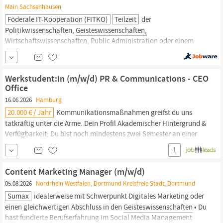
Main Sachsenhausen
Föderale IT-Kooperation (FITKO)
Teilzeit
der
Politikwissenschaften,
Geisteswissenschaften,
Wirtschaftswissenschaften, Public Administration oder einem
vergleichbaren Bereich. Du verfügst über mindestens drei Jahre
Berufserfahrung in einer entsprechend qualifizierten Tätigkeit. Du
hast Erfahrungen in der Zusammenarbeit mit Behörden sowie
Werkstudent:in (m/w/d) PR & Communications - CEO
föderaler Verwaltungsstrukturen gesammelt und kennst...
Office
16.06.2026
Hamburg
20.000 € / Jahr
Kommunikationsmaßnahmen greifst du uns
tatkräftig unter die Arme. Dein Profil Akademischer Hintergrund &
Verfügbarkeit: Du bist noch mindestens zwei Semester an einer
deutschen Hochschule im Studiengang
Geisteswissenschaften
1
(oder einem vergleichbaren Studiengang) immatrikuliert und
kannst uns ab sofort 15-20 Stunden pro Woche und in den...
Content Marketing Manager (m/w/d)
05.08.2026
Nordrhein Westfalen, Dortmund Kreisfreie Stadt, Dortmund
Sumax
idealerweise mit Schwerpunkt Digitales Marketing oder
einen gleichwertigen Abschluss in den
Geisteswissenschaften
• Du
hast fundierte Berufserfahrung im Social Media Management