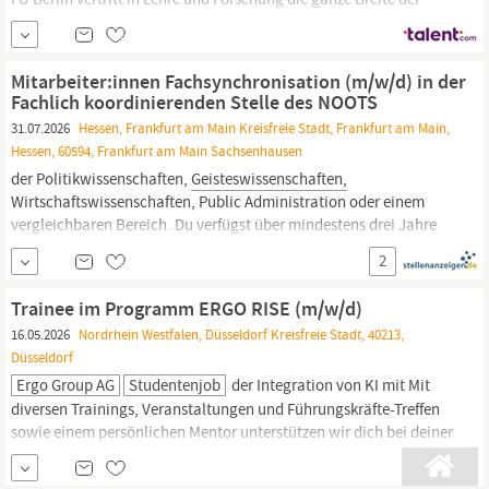
digitalen Methoden und Technologien in den DH. Der
Schwerpunkt liegt dabei im Bereich Digitale
Literaturwissenschaft. Der Arbeitsbereich ist an zahlreichen
Mitarbeiter:innen Fachsynchronisation (m/w/d) in der
nationalen und internationalen...
Fachlich koordinierenden Stelle des NOOTS
31.07.2026
Hessen, Frankfurt am Main Kreisfreie Stadt, Frankfurt am Main,
Hessen, 60594, Frankfurt am Main Sachsenhausen
der Politikwissenschaften,
Geisteswissenschaften,
Wirtschaftswissenschaften, Public Administration oder einem
vergleichbaren Bereich. Du verfügst über mindestens drei Jahre
Berufserfahrung in einer entsprechend qualifizierten Tätigkeit. Du
2
hast Erfahrungen in der Zusammenarbeit mit Behörden sowie
föderaler Verwaltungsstrukturen gesammelt und kennst...
Trainee im Programm ERGO RISE (m/w/d)
16.05.2026
Nordrhein Westfalen, Düsseldorf Kreisfreie Stadt, 40213,
Düsseldorf
Ergo Group AG
Studentenjob
der Integration von KI mit Mit
diversen Trainings, Veranstaltungen und Führungskräfte-Treffen
sowie einem persönlichen Mentor unterstützen wir dich bei deiner
persönlichen und fachlichen Weiterentwicklung Abgeschlossenes
Hochschulstudium der Wirtschafts- oder Rechtswissenschaften,