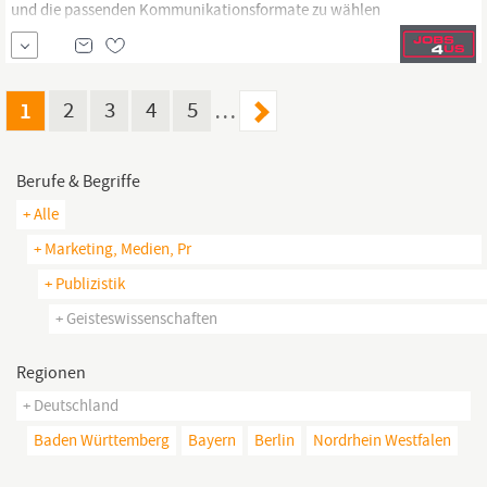
und die passenden Kommunikationsformate zu wählen
Außerdem übernimmst du die redaktionelle und organisatorische
Verantwortung für unsere Mitarbeiterzeitung Dein Profil
Erfolgreich abgeschlossenes Studium im Bereich
Kommunikation, Medien, Journalismus oder
1
2
3
4
5
…
Geisteswissenschaften
Berufe & Begriffe
+ Alle
+ Marketing, Medien, Pr
+ Publizistik
+ Geisteswissenschaften
Regionen
+ Deutschland
Baden Württemberg
Bayern
Berlin
Nordrhein Westfalen