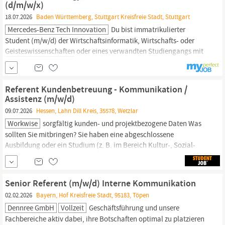
(d/m/w/x)
18.07.2026
Baden Württemberg, Stuttgart Kreisfreie Stadt, Stuttgart
Mercedes-Benz Tech Innovation
Du bist immatrikulierter
Student (m/w/d) der Wirtschaftsinformatik, Wirtschafts- oder
Geisteswissenschaften
oder eines verwandten Studiengangs mit
ausgeprägten analytischen Fähigkeiten und Begeisterung für
aktuelle Trends. Mit deiner offenen, kommunikativen Art und
ausgeprägten Eigeninitiative bist du bereit, dich kontinuierlich
Referent Kundenbetreuung - Kommunikation /
weiterzuentwickeln und...
Assistenz (m/w/d)
09.07.2026
Hessen, Lahn Dill Kreis, 35578, Wetzlar
Workwise
sorgfältig kunden- und projektbezogene Daten Was
sollten Sie mitbringen? Sie haben eine abgeschlossene
Ausbildung oder ein Studium (z. B. im Bereich Kultur‑, Sozial‑
oder
Geisteswissenschaften)
Sie sind eine verbindliche,
kommunikations- und organisationsstarke Persönlichkeit Sie
arbeiten selbstständig und strukturiert mit ausgeprägter Service‑
Senior Referent (m/w/d) Interne Kommunikation
02.02.2026
Bayern, Hof Kreisfreie Stadt, 95183, Töpen
Dennree GmbH
Vollzeit
Geschäftsführung und unsere
Fachbereiche aktiv dabei, ihre Botschaften optimal zu platzieren