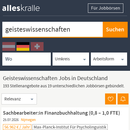
Für Jobbörsen
Keywortsuche
Ortssuche
Umkreissuche
Arbeitsform
Geisteswissenschaften Jobs in Deutschland
193 Stellenangebote aus 19 unterschiedlichen Jobbörsen gebündelt.
Sortierung
Sachbearbeiter:in Finanz­buchhaltung (0,8 – 1,0 FTE)
25.07.2026
Nijmegen
56.962 € / Jahr
Max-Planck-Institut Für Psycholinguistik