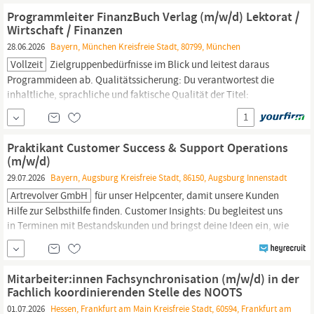
MINT-Fächer,
Geisteswissenschaften
oder ähnlichen
Programmleiter FinanzBuch Verlag (m/w/d) Lektorat /
Studiengängen
Wirtschaft / Finanzen
28.06.2026
Bayern, München Kreisfreie Stadt, 80799, München
Vollzeit
Zielgruppenbedürfnisse im Blick und leitest daraus
Programmideen ab. Qualitätssicherung: Du verantwortest die
inhaltliche, sprachliche und faktische Qualität der Titel:
Faktencheck, Stil, Zielgruppenpassung. Wir wünschen uns:
1
Abgeschlossenes Studium (idealerweise
Wirtschaftswissenschaften,
Geisteswissenschaften,
Medien o. ä.)
Praktikant Customer Success & Support Operations
und mehrjährige...
(m/w/d)
29.07.2026
Bayern, Augsburg Kreisfreie Stadt, 86150, Augsburg Innenstadt
Artrevolver GmbH
für unser Helpcenter, damit unsere Kunden
Hilfe zur Selbsthilfe finden. Customer Insights: Du begleitest uns
in Terminen mit Bestandskunden und bringst deine Ideen ein, wie
wir das Nutzererlebnis verbessern können. Dein Profil Du studierst
BWL,
Geisteswissenschaften,
Psychologie oder hast eine
vergleichbare Orientierung. Du bist ein „SaaS-Native“: Du...
Mitarbeiter:innen Fachsynchronisation (m/w/d) in der
Fachlich koordinierenden Stelle des NOOTS
01.07.2026
Hessen, Frankfurt am Main Kreisfreie Stadt, 60594, Frankfurt am