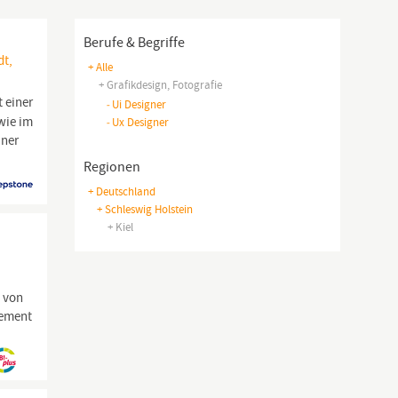
Berufe & Begriffe
dt,
+ Alle
+ Grafikdesign, Fotografie
 einer
-
Ui Designer
wie im
-
Ux Designer
iner
Regionen
+ Deutschland
+ Schleswig Holstein
+ Kiel
 von
gement