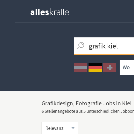
Keywortsuche
Ortssuche
Umkreissuche
Arbeitsform
Grafikdesign, Fotografie Jobs in Kiel
6 Stellenangebote aus 5 unterschiedlichen Jobbö
Sortierung