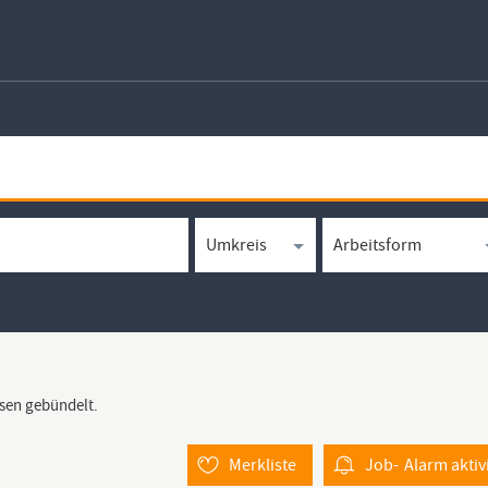
rsen gebündelt.
Merkliste
Job-
Alarm
aktiv