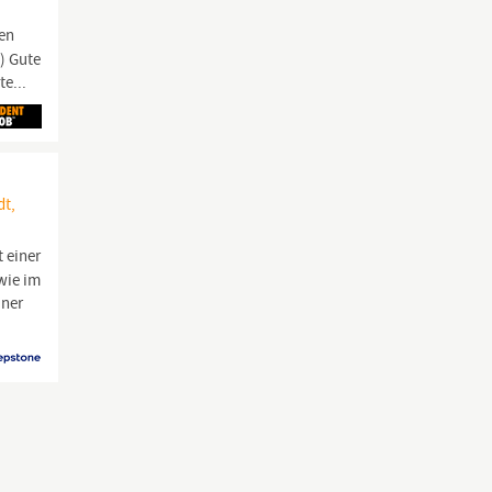
men
) Gute
te...
dt,
 einer
wie im
iner