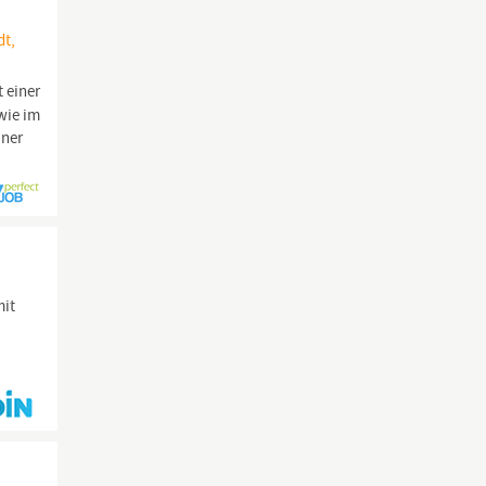
dt,
 einer
wie im
iner
mit