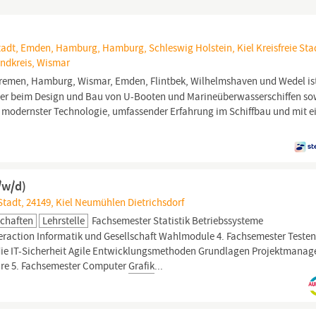
adt, Emden, Hamburg, Hamburg, Schleswig Holstein, Kiel Kreisfreie Sta
ndkreis, Wismar
Bremen, Hamburg, Wismar, Emden, Flintbek, Wilhelmshaven und Wedel ist
ter beim Design und Bau von U-Booten und Marineüberwasserschiffen so
t modernster Technologie, umfassender Erfahrung im Schiffbau und mit e
/w/d)
 Stadt, 24149, Kiel Neumühlen Dietrichsdorf
chaften
Lehrstelle
Fachsemester Statistik Betriebssysteme
ction Informatik und Gesellschaft Wahlmodule 4. Fachsemester Testen
die IT-Sicherheit Agile Entwicklungsmethoden Grundlagen Projektmana
hre 5. Fachsemester Computer
Grafik
...