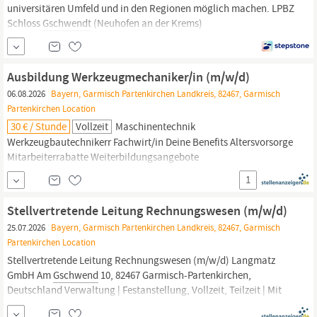
universitären Umfeld und in den Regionen möglich machen. LPBZ
Schloss
Gschwendt
(Neuhofen an der Krems)
FachsozialbetreuerIn Behindertenarbeit Beschäftigungsausmaß:
Voll- oder Teilzeit Befristung: Dauerstelle Einstufung: LD 18 mit
50% Aufschlag auf LD 17 (€ 3.170,00 zzgl. Anrechnung etwaiger
Ausbildung Werkzeugmechaniker/in (m/w/d)
Vordienstzeiten) Eintrittsdatum:
06.08.2026
Bayern, Garmisch Partenkirchen Landkreis, 82467, Garmisch
Partenkirchen Location
30 € / Stunde
Vollzeit
Maschinentechnik
Werkzeugbautechnikerr Fachwirt/in Deine Benefits Altersvorsorge
Mitarbeiterrabatte Weiterbildungsangebote
Krankenzusatzversicherung Region mit hohem Freizeitwert
1
Prämien für gute Prüfungsleistungen Tarifliche Vergütung (1.230 €
im ersten Lehrjahr 30 Tage Urlaub Deine Ausbildungsdauer 3 1/2
Stellvertretende Leitung Rechnungswesen (m/w/d)
Jahre Deine Berufsschule Weilheim Bewirb dich jetzt!
25.07.2026
Bayern, Garmisch Partenkirchen Landkreis, 82467, Garmisch
bewerbung@langmatz.de Langmatz GmbH | Am
Gschwend
10 |
Partenkirchen Location
Stellvertretende Leitung Rechnungswesen (m/w/d) Langmatz
GmbH Am
Gschwend
10, 82467 Garmisch-Partenkirchen,
Deutschland Verwaltung | Festanstellung, Vollzeit, Teilzeit | Mit
Berufserfahrung (mehr als 3 Jahre) Mit Standorten in Garmisch-