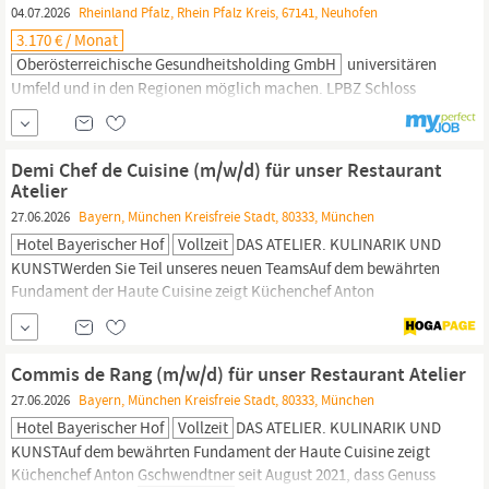
04.07.2026
Rheinland Pfalz, Rhein Pfalz Kreis, 67141, Neuhofen
3.170 € / Monat
Oberösterreichische Gesundheitsholding GmbH
universitären
Umfeld und in den Regionen möglich machen. LPBZ Schloss
Gschwendt
(Neuhofen an der Krems) FachsozialbetreuerIn
Behindertenarbeit Beschäftigungsausmaß: Voll- oder Teilzeit
Befristung: Dauerstelle Einstufung: LD 18 mit 50% Aufschlag auf
Demi Chef de Cuisine (m/w/d) für unser Restaurant
LD 17 (€ 3.170,00 zzgl. Anrechnung etwaiger Vordienstzeiten)
Atelier
Eintrittsdatum:
27.06.2026
Bayern, München Kreisfreie Stadt, 80333, München
Hotel Bayerischer Hof
Vollzeit
DAS ATELIER. KULINARIK UND
KUNSTWerden Sie Teil unseres neuen TeamsAuf dem bewährten
Fundament der Haute Cuisine zeigt Küchenchef Anton
Gschwendtner
seit August 2021, dass Genuss auch auf dem Teller
zum Kunstwerk wird. Mit seiner puristischen, eleganten
französischen Küche, erweitert durch asiatische Aromen und
Commis de Rang (m/w/d) für unser Restaurant Atelier
Zutaten,
27.06.2026
Bayern, München Kreisfreie Stadt, 80333, München
Hotel Bayerischer Hof
Vollzeit
DAS ATELIER. KULINARIK UND
KUNSTAuf dem bewährten Fundament der Haute Cuisine zeigt
Küchenchef Anton
Gschwendtner
seit August 2021, dass Genuss