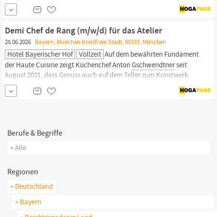
auch auf dem Teller zum Kunstwerk wird. Mit seiner puristischen,
eleganten französischen Küche, erweitert durch asiatische
Aromen und Zutaten, erfährt die Definition von Hochgenuss eine
Demi Chef de Rang (m/w/d) für das Atelier
ganz eigene Interpretation.
25.06.2026
Bayern, München Kreisfreie Stadt, 80333, München
Hotel Bayerischer Hof
Vollzeit
Auf dem bewährten Fundament
der Haute Cuisine zeigt Küchenchef Anton
Gschwendtner
seit
August 2021, dass Genuss auch auf dem Teller zum Kunstwerk
wird. Mit seiner puristischen, eleganten französischen Küche,
erweitert durch asiatische Aromen und Zutaten, erfährt die
Definition von Hochgenuss eine ganz eigene Interpretation.
Berufe & Begriffe
+ Alle
Regionen
+ Deutschland
+ Bayern