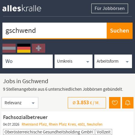
Für Jobbörsen
Keywortsuche
Ortssuche
Umkreissuche
Arbeitsform
Jobs in Gschwend
9 Stellenangebote aus 6 unterschiedlichen Jobbörsen gebündelt.
Sortierung
3.853
Ø
€ /
M.
Fachsozialbetreuer
04.07.2026
Rheinland Pfalz, Rhein Pfalz Kreis, 4501, Neuhofen
Oberösterreichische Gesundheitsholding GmbH
Vollzeit