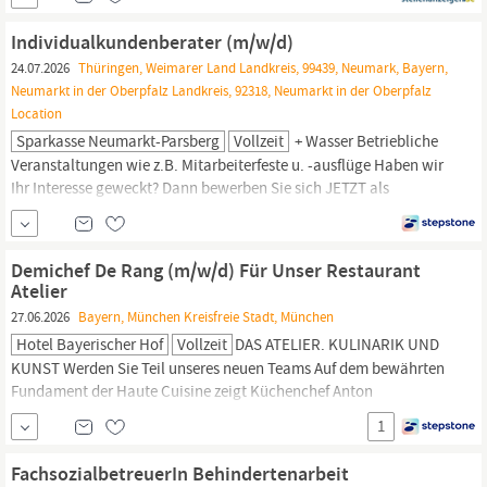
Partenkirchen und Oberau entwickelt, produziert und vermarktet
Langmatz mit seinen 440 Mitarbeiterinnen und...
Individualkundenberater (m/w/d)
24.07.2026
Thüringen, Weimarer Land Landkreis, 99439, Neumark, Bayern,
Neumarkt in der Oberpfalz Landkreis, 92318, Neumarkt in der Oberpfalz
Location
Sparkasse Neumarkt-Parsberg
Vollzeit
+ Wasser Betriebliche
Veranstaltungen wie z.B. Mitarbeiterfeste u. -ausflüge Haben wir
Ihr Interesse geweckt? Dann bewerben Sie sich JETZT als
Individualkundenberater (m/w/d) bei der Sparkasse Neumarkt-
Parsberg! Für weitere Informationen steht Ihnen Herr Florian
Gschwendtner,
Leiter Private-Banking/S-
Demichef De Rang (m/w/d) Für Unser Restaurant
Vermögensmanagement, telefonisch unter
Atelier
27.06.2026
Bayern, München Kreisfreie Stadt, München
Hotel Bayerischer Hof
Vollzeit
DAS ATELIER. KULINARIK UND
KUNST Werden Sie Teil unseres neuen Teams Auf dem bewährten
Fundament der Haute Cuisine zeigt Küchenchef Anton
Gschwendtner
seit August 2021, dass Genuss auch auf dem Teller
1
zum Kunstwerk wird. Mit seiner puristischen, eleganten
französischen Küche, erweitert durch asiatische Aromen und
FachsozialbetreuerIn Behindertenarbeit
Zutaten,