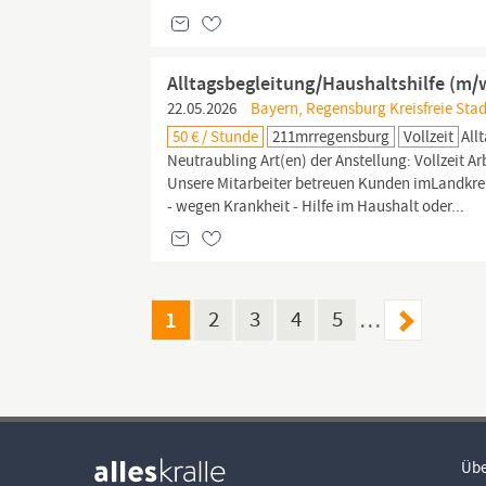
Alltagsbegleitung/Haushaltshilfe (m/w
22.05.2026
Bayern, Regensburg Kreisfreie Stad
50 € / Stunde
211mrregensburg
Vollzeit
All
Neutraubling Art(en) der Anstellung: Vollzeit Ar
Unsere Mitarbeiter betreuen Kunden imLandkrei
- wegen Krankheit - Hilfe im Haushalt oder...
1
2
3
4
5
…
Übe