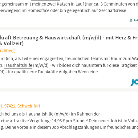
ne gemeinsam mit meinen zwei Katzen in Lauf (nur ca. 3 Gehminuten von d
überwiegend im Homeoffice oder bin gelegentlich auf Geschäftsreise.
kraft Betreuung & Hauswirtschaft (m/w/d) - mit Herz & F
& Vollzeit)
irchberg
ir Dich, als Teil eines engagierten, freundlichen Teams mit Raum zum W
t):
Haushaltshilfe
(m/w/d) - wir bilden dich hausintern für diese Tätigkeit
) - für qualifizierte Fachkräfte Aufgaben Wenn eine
t, 97421, Schweinfurt
ich bei uns als
Haushaltshilfe
(m/w/d) im Rahmen der
ine attraktive Vergütung: 14,96 € pro Stunde! Dein neuer Job ist in Vollze
g. Deine Vorteile in diesem Job Abschlagszahlungen Ein freundliches un