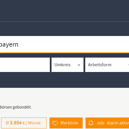
bbörsen gebündelt.
3.654
Ø
€ /
Monat
Merkliste
Job-
Alarm
aktiv