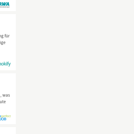
ng für
ige
n, was
ute