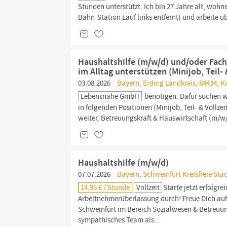
Stunden unterstützt. Ich bin 27 Jahre alt, woh
Bahn-Station Lauf links entfernt) und arbeite 
Haushaltshilfe (m/w/d) und/oder Fach
im Alltag unterstützen (Minijob, Teil- 
03.08.2026
Bayern, Erding Landkreis, 84434, K
Lebensnahe GmbH
benötigen. Dafür suchen w
in folgenden Positionen (Minijob, Teil- & Vollzei
weiter. Betreuungskraft & Hauswirtschaft (m/w/d
Haushaltshilfe (m/w/d)
07.07.2026
Bayern, Schweinfurt Kreisfreie Stad
14,96 € / Stunde
Vollzeit
Starte jetzt erfolgre
Arbeitnehmerüberlassung durch! Freue Dich auf e
Schweinfurt im Bereich Sozialwesen & Betreuun
sympathisches Team als...