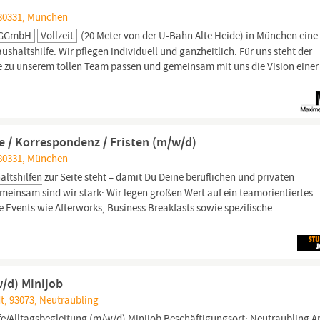
 80331, München
e GGmbH
Vollzeit
(20 Meter von der U-Bahn Alte Heide) in München eine
ushaltshilfe.
Wir pflegen individuell und ganzheitlich. Für uns steht der
ie zu unserem tollen Team passen und gemeinsam mit uns die Vision einer
e / Korrespondenz / Fristen (m/w/d)
 80331, München
altshilfen
zur Seite steht – damit Du Deine beruflichen und privaten
einsam sind wir stark: Wir legen großen Wert auf ein teamorientiertes
e Events wie Afterworks, Business Breakfasts sowie spezifische
w/d) Minijob
t, 93073, Neutraubling
fe/Alltagsbegleitung
(m/w/d) Minijob Beschäftigungsort: Neutraubling Ar