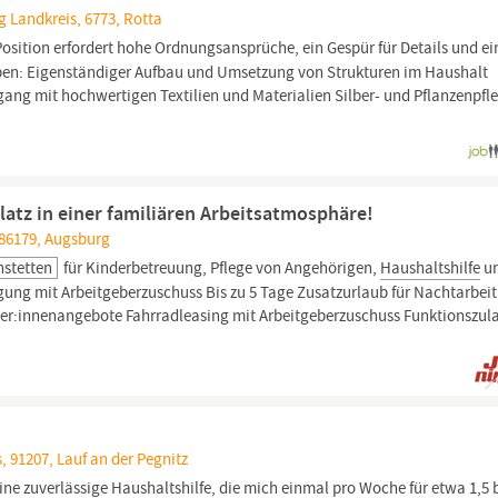
 Landkreis, 6773, Rotta
Position erfordert hohe Ordnungsansprüche, ein Gespür für Details und ei
en: Eigenständiger Aufbau und Umsetzung von Strukturen im Haushalt
g mit hochwertigen Textilien und Materialien Silber- und Pflanzenpfl
platz in einer familiären Arbeitsatmosphäre!
 86179, Augsburg
stetten
für Kinderbetreuung, Pflege von Angehörigen,
Haushaltshilfe
u
gung mit Arbeitgeberzuschuss Bis zu 5 Tage Zusatzurlaub für Nachtarbeit
eiter:innenangebote Fahrradleasing mit Arbeitgeberzuschuss Funktionszu
 91207, Lauf an der Pegnitz
ine zuverlässige
Haushaltshilfe,
die mich einmal pro Woche für etwa 1,5 b