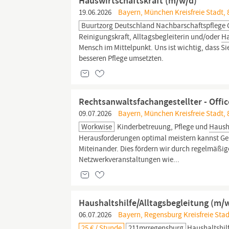
Hauswirtschaftskraft (m/w/d)
19.06.2026
Bayern, München Kreisfreie Stadt,
Buurtzorg Deutschland Nachbarschaftspfleg
Reinigungskraft, Alltagsbegleiterin und/oder
Ha
Mensch im Mittelpunkt. Uns ist wichtig, dass S
besseren Pflege umsetzten.
Rechtsanwaltsfachangestellter - Offic
09.07.2026
Bayern, München Kreisfreie Stadt,
Workwise
Kinderbetreuung, Pflege und
Haush
Herausforderungen optimal meistern kannst Gem
Miteinander. Dies fördern wir durch regelmäßig
Netzwerkveranstaltungen wie...
Haushaltshilfe/Alltagsbegleitung (m/
06.07.2026
Bayern, Regensburg Kreisfreie Stad
25 € / Stunde
211mrregensburg
Haushaltshil