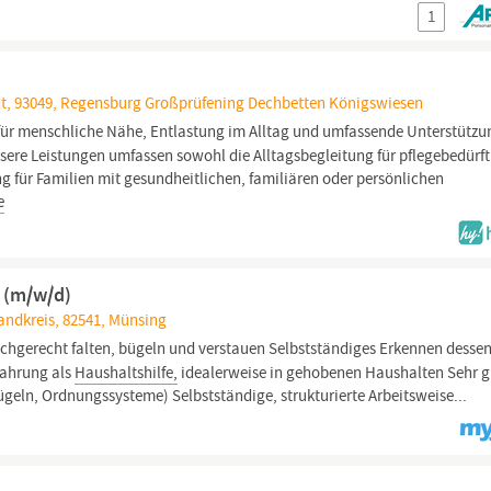
1
dt, 93049, Regensburg Großprüfening Dechbetten Königswiesen
für menschliche Nähe, Entlastung im Alltag und umfassende Unterstützu
ere Leistungen umfassen sowohl die Alltagsbegleitung für pflegebedürft
 für Familien mit gesundheitlichen, familiären oder persönlichen
e
t (m/w/d)
andkreis, 82541, Münsing
chgerecht falten, bügeln und verstauen Selbstständiges Erkennen desse
rfahrung als
Haushaltshilfe,
idealerweise in gehobenen Haushalten Sehr g
ügeln, Ordnungssysteme) Selbstständige, strukturierte Arbeitsweise...