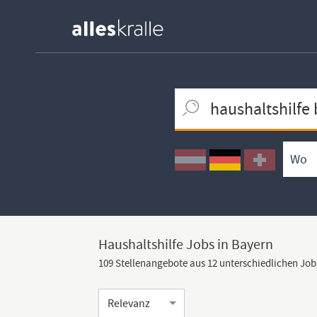
Keywortsuche
Ortssuche
Umkreissuche
Arbeitsform
Haushaltshilfe Jobs in Bayern
109 Stellenangebote aus 12 unterschiedlichen Jo
Sortierung