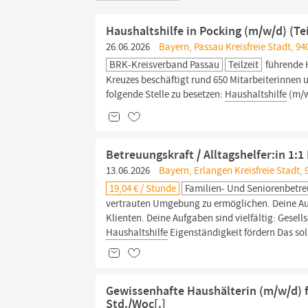
Haushaltshilfe in Pocking (m/w/d) (Tei
26.06.2026
Bayern, Passau Kreisfreie Stadt, 94
BRK-Kreisverband Passau
Teilzeit
führende H
Kreuzes beschäftigt rund 650 Mitarbeiterinnen
folgende Stelle zu besetzen:
Haushaltshilfe
(m/w
Betreuungskraft / Alltagshelfer:in 1:
13.06.2026
Bayern, Erlangen Kreisfreie Stadt, 
19,04 € / Stunde
Familien- Und Seniorenbetr
vertrauten Umgebung zu ermöglichen. Deine Aufg
Klienten. Deine Aufgaben sind vielfältig: Gesel
Haushaltshilfe
Eigenständigkeit fördern Das soll
Gewissenhafte Haushälterin (m/w/d) f
Std./Woc[.]