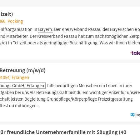
lzeit)
060, Pocking
ilfsorganisation in
Bayern.
Der Kreisverband Passau des Bayerischen R
 und Mitarbeiter. Der Kreisverband Passau hat zum nächstmöglichen Zeit
/d) in Teilzeit oder als geringfügige Beschäftigung. Was wir Ihnen biete
1 Betreuung (m/w/d)
91054, Erlangen
euungs GmbH, Erlangen
hilfsbedürftigen Menschen ein Leben in ihrer
aben bei uns Als Betreuungskraft bist du ein wichtiger Anker für unsere
lschaft leisten Begleitung Grundpflege/Körperpflege Freizeitgestaltung
test du mitbringen...
ür freundliche Unternehmerfamilie mit Säugling (40