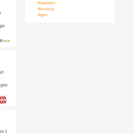
-
Rosenheim
-
Würzburg
n
-
Regen
ege
nd
lagen
is 3