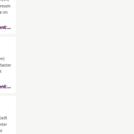
treuen
fe im
en)
rbeiter
l
tadt
iter
er