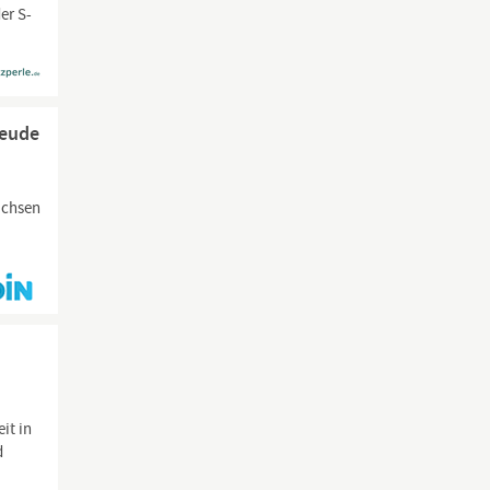
er S-
reude
achsen
it in
d