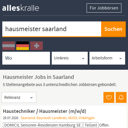
Für Jobbörsen
Keywortsuche
Ortssuche
Umkreissuche
Arbeitsform
Hausmeister Jobs in Saarland
5 Stellenangebote aus 3 unterschiedlichen Jobbörsen gebündelt.
Sortierung
Haustechniker / Hausmeister (m/w/d)
28.07.2026
Saarland, Bayreuth Landkreis, 66333, Völklingen
DOMICIL Senioren-Residenzen Hamburg SE
Teilzeit
Offen.