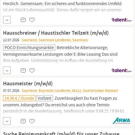
Herzlich. Gemeinsam. Ein sicheres und funktionierendes Umfeld
ist ein Stück Lebensqualität. Genau dafür sorgen wir an unseren
50 Standorten für unsere Bewohnerinnen und Bewohner. Sorge
für ein rundum wohnliches Umfeld und komm in unser Team als
Haustechniker /
Hausmeister
(m/w/d) Wir bieten dir: Pro Monat
Hausschreiner / Haustischler Teilzeit (m/w/d)
50 € Gutschein über become.1 – du...
12.07.2026
Saarland, Saarlouis Landkreis, Saarlouis
POCO Einrichtungsmärkte
Betriebliche Altersvorsorge,
Vermögenswirksame Leistungen oder E-Bike Leasing Das sind
Ihre Aufgaben: Unterstützung im Aufbau der Ausstellung im
Markt, keine Reisetätigkeit Möbel- und Küchenaufbau Reparatur-
und Wartungsarbeiten Durchführung von
Hausmeistertätigkeiten
Das sollten Sie mitbringen: Idealerweise Erfahrung im
Hausmeister (m/w/d)
07.07.2026
Saarland, Bayreuth Landkreis, 66111, Saarbrücken Malstatt
14,96 € / Stunde
Vollzeit
Zuverlässigkeit Du hast Fragen zu
unserem Jobangebot? Du erreichst uns auch ohne Termin
persönlich in der Niederlassung, telefonisch unter 0 68 21 / 9 04 61
- 0 oder per E-Mail an neunkirchen, Gebäudetechniker (m/w/d),
Facility Manager (m/w/d), Objektbetreuer (m/w/d), Technischer
Hausmeister
(m/w/d) oder
Hausmeisterhelfer
(m/w/d)?
Suche Reinigungskraft (m/w/d) für unser Zuhause