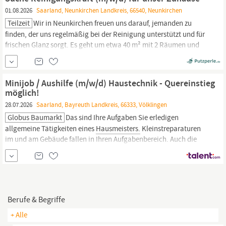
01.08.2026
Saarland, Neunkirchen Landkreis, 66540, Neunkirchen
Teilzeit
Wir in Neunkirchen freuen uns darauf, jemanden zu
finden, der uns regelmäßig bei der Reinigung unterstützt und für
frischen Glanz sorgt. Es geht um etwa 40 m² mit 2 Räumen und
einem Bad. Auch Wäsche waschen und bügeln gehört dazu,
ebenso kleinere
Hausmeistertätigkeiten.
Die Unterstützung wird
regelmäßig gewünscht.
Minijob / Aushilfe (m/w/d) Haustechnik - Quereinstieg
möglich!
28.07.2026
Saarland, Bayreuth Landkreis, 66333, Völklingen
Globus Baumarkt
Das sind Ihre Aufgaben Sie erledigen
allgemeine Tätigkeiten eines
Hausmeisters.
Kleinstreparaturen
im und am Gebäude fallen in Ihren Aufgabenbereich. Auch die
Koordinierung und das Controlling von Fremdfirmen zählen zu
Ihren Aufgaben. Sie sind für den Austausch von Leuchtmitteln
verantwortlich. Das bringen Sie mit Sie
Berufe & Begriffe
+ Alle