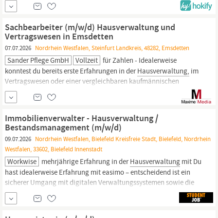
unserer etwa 1.800 Einheiten selbst und entwickeln sie über ihren
gesamten Lebenszyklus – wir optimieren nicht die Zeit pro
Immobilie, sondern die Immobilie selbst. Gerade bauen wir
Sachbearbeiter (m/w/d) Hausverwaltung und
unsere
Hausverwaltung
mit KI und...
Vertragswesen in Emsdetten
07.07.2026
Nordrhein Westfalen, Steinfurt Landkreis, 48282, Emsdetten
Sander Pflege GmbH
Vollzeit
für Zahlen - Idealerweise
konntest du bereits erste Erfahrungen in der
Hausverwaltung,
im
Vertragswesen oder einer vergleichbaren kaufmännischen
Tätigkeit sammeln - Auch als motivierter Quereinsteiger bist du
bei uns herzlich willkommen. - Deine Arbeitsweise ist
selbstständig, strukturiert und zuverlässig - Dich zeichnen eine
Immobilienverwalter - Hausverwaltung /
schnelle Auffassungsgabe,...
Bestandsmanagement (m/w/d)
09.07.2026
Nordrhein Westfalen, Bielefeld Kreisfreie Stadt, Bielefeld, Nordrhein
Westfalen, 33602, Bielefeld Innenstadt
Workwise
mehrjährige Erfahrung in der
Hausverwaltung
mit Du
hast idealerweise Erfahrung mit easimo – entscheidend ist ein
sicherer Umgang mit digitalen Verwaltungssystemen sowie die
Bereitschaft, dich schnell in easimo einzuarbeiten Du bist sicher
im Umgang mit Microsoft Teams sowie den gängigen Microsoft-
Office-Anwendungen Du arbeitest strukturiert und...