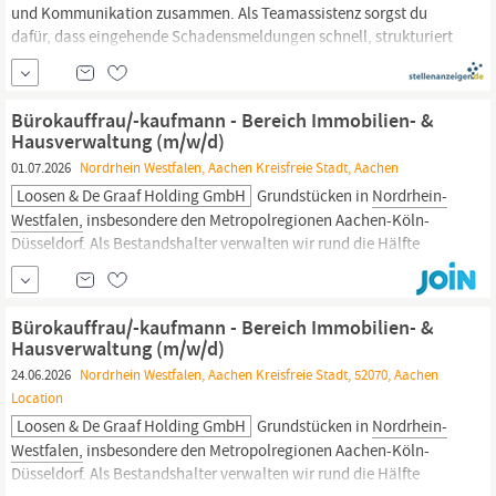
und Kommunikation zusammen. Als Teamassistenz sorgst du
dafür, dass eingehende Schadensmeldungen schnell, strukturiert
und zuverlässig aufgenommen und weitergeleitet werden. Du bist
die erste Anlaufstelle für Kunden und stehst im Austausch mit
Projektleitungen, Versicherungen,
Hausverwaltungen
und...
Bürokauffrau/-kaufmann - Bereich Immobilien- &
Hausverwaltung (m/w/d)
01.07.2026
Nordrhein Westfalen, Aachen Kreisfreie Stadt, Aachen
Loosen & De Graaf Holding GmbH
Grundstücken in
Nordrhein-
Westfalen,
insbesondere den Metropolregionen Aachen-Köln-
Düsseldorf. Als Bestandshalter verwalten wir rund die Hälfte
unserer etwa 1.800 Einheiten selbst und entwickeln sie über ihren
gesamten Lebenszyklus – wir optimieren nicht die Zeit pro
Immobilie, sondern die Immobilie selbst. Gerade bauen wir
Bürokauffrau/-kaufmann - Bereich Immobilien- &
unsere
Hausverwaltung
mit KI und...
Hausverwaltung (m/w/d)
24.06.2026
Nordrhein Westfalen, Aachen Kreisfreie Stadt, 52070, Aachen
Location
Loosen & De Graaf Holding GmbH
Grundstücken in
Nordrhein-
Westfalen,
insbesondere den Metropolregionen Aachen-Köln-
Düsseldorf. Als Bestandshalter verwalten wir rund die Hälfte