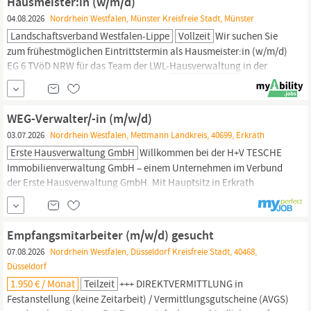
Hausmeister:in (w/m/d)
04.08.2026
Nordrhein Westfalen, Münster Kreisfreie Stadt, Münster
Landschaftsverband Westfalen-Lippe
Vollzeit
Wir suchen Sie
zum frühestmöglichen Eintrittstermin als Hausmeister:in (w/m/d)
EG 6 TVöD NRW für das Team der LWL-
Hausverwaltung
in der
LWL-Haupt- und Personalabteilung. Wir bieten eine unbefristete
Vollzeitstelle (39 Stunden/Woche) an. Teilzeit ist ebenfalls
möglich. Bitte bewerben Sie sich unter der Kenn-Nr. 9602 bis zum
WEG-Verwalter/-in (m/w/d)
24.08.2026. Die
03.07.2026
Nordrhein Westfalen, Mettmann Landkreis, 40699, Erkrath
Erste Hausverwaltung GmbH
Willkommen bei der H+V TESCHE
Immobilienverwaltung GmbH – einem Unternehmen im Verbund
der Erste
Hausverwaltung
GmbH. Mit Hauptsitz in Erkrath
betreuen wir seit über 30 Jahren erfolgreich Wohnanlagen und
Eigentümergemeinschaften. Dank unserer deutschlandweiten
Präsenz und enger Zusammenarbeit mit regionalen Partnern
Empfangsmitarbeiter (m/w/d) gesucht
bieten wir unseren
07.08.2026
Nordrhein Westfalen, Düsseldorf Kreisfreie Stadt, 40468,
Düsseldorf
1.950 € / Monat
Teilzeit
+++ DIREKTVERMITTLUNG in
Festanstellung (keine Zeitarbeit) / Vermittlungsgutscheine (AVGS)