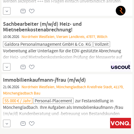
werden akzeptiert +++ Bei Fragen einfach unverbindlich anrufen:
03048479484 oder einen Rückruf vereinbaren: https:/radas.de/
Ihre Aufgaben: Bearbeitung der Telefonzentrale auch in
englischer Sprache Organisation im
Hausverwaltungs-
und
Sachbearbeiter (m/w/d) Heiz- und
Mietnebenkostenabrechnung!
10.06.2026
Nordrhein Westfalen, Viersen Landkreis, 47877, Willich
Galdora Personalmanagement GmbH & Co. KG
Vollzeit
Vorbereitung aller Unterlagen für die EDV-gestützte Abrechnung
der Heiz- und Mietnebenkostenkosten Prüfung der Messwerte auf
Vollständigkeit und Plausibilität Beratung von Kund:innen
(Hauseigentümer:innen,
Hausverwaltungen
usw.) zur korrekten
Erstellung der Abrechnung nach den einschlägigen Gesetzen und
Immobilienkaufmann-/frau (m/w/d)
Vorschriften Bearbeitung und Beantwortung von...
21.06.2026
Nordrhein Westfalen, Mönchengladbach Kreisfreie Stadt, 41179,
Mönchengladbach Bau
55.000 € / Jahr
Personal-Placement
zur Festanstellung in
Mönchengladbach. Ihre Aufgaben als Immobilienkaufmann-/frau
(m/w/d) Kundenberatung und -betreuung von Bestandskunden
(B2B /
Hausverwaltungen)
in Hinblick auf die Nutzung von
Immobiliensoftware Eigenverantwortliche Bearbeitung von
Kundenanfragen via Telefon und E-Mail Zusammenarbeit mit