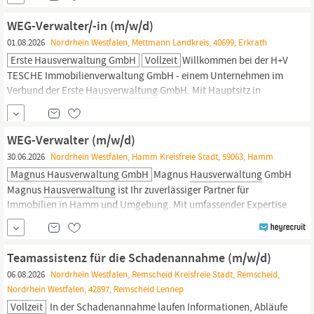
Weiterentwicklung der
Hausverwaltung
am Standort
Gelsenkirchen. IHRE AUFGABEN: Verantwortung für die operative
WEG-Verwalter/-in (m/w/d)
und strategische Leitung der
Hausverwaltung
Steuerung und
01.08.2026
Nordrhein Westfalen, Mettmann Landkreis, 40699, Erkrath
Erste Hausverwaltung GmbH
Vollzeit
Willkommen bei der H+V
TESCHE Immobilienverwaltung GmbH - einem Unternehmen im
Verbund der Erste
Hausverwaltung
GmbH. Mit Hauptsitz in
Erkrath betreuen wir seit über 30 Jahren erfolgreich Wohnanlagen
und Eigentümergemeinschaften. Dank unserer
deutschlandweiten Präsenz und enger Zusammenarbeit mit
WEG-Verwalter (m/w/d)
regionalen Partnern bieten wir unseren
30.06.2026
Nordrhein Westfalen, Hamm Kreisfreie Stadt, 59063, Hamm
Magnus Hausverwaltung GmbH
Magnus
Hausverwaltung
GmbH
Magnus
Hausverwaltung
ist Ihr zuverlässiger Partner für
Immobilien in Hamm und Umgebung. Mit umfassender Expertise
in Verwaltung, Vermietung, Finanzplanung und
Gebäudemanagement bieten wir langjährige Erfahrung und ein
hochkompetentes Team, das sich leidenschaftlich für Ihre
Teamassistenz für die Schadenannahme (m/w/d)
Belange einsetzt.
06.08.2026
Nordrhein Westfalen, Remscheid Kreisfreie Stadt, Remscheid,
Nordrhein Westfalen, 42897, Remscheid Lennep
Vollzeit
In der Schadenannahme laufen Informationen, Abläufe