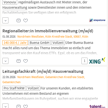
Vonovia
regelmäßigen Austausch mit Mieter:innen, der
Hausverwaltung
sowie Dienstleister:innen und den internen
Fachabteilungen Sie verfügen über ein erfolgreich
abgeschlossenes Studium im Bereich
Bauingenieurwesen/Architektur, Immobilienwirtschaft oder eine
technisch vergleichbare Aus- oder Weiterbildung Sie konnten
Regionalleiter:in Immobilienverwaltung (m/w/d)
bereits erste
01.08.2026
Nordrhein Westfalen, Köln Kreisfreie Stadt, 50667, Köln
140.000 € / Jahr
Buena GmbH
Vollzeit
Über Buena Buena
macht alles rund um das Thema Immobilien so einfach und
transparent wie den Kauf eines ETFs. Egal, ob es um das Finden,
Kaufen oder Finanzieren einer Wohnung geht. Dies erreichen wir,
1
indem wir
Hausverwaltungen
in ganz Deutschland übernehmen
und sie in Technologieunternehmen transformieren.
Leitungsfachkraft (m/w/d) Hausverwaltung
22.05.2026
Nordrhein Westfalen, Gelsenkirchen Kreisfreie Stadt,
Gelsenkirchen
Pro Staff NRW
Vollzeit
Für unseren Kunden, ein etabliertes
Unternehmen mit einem Bestand an eigenen
Mehrfamilienhäusern im Ruhrgebiet, suchen wir eine engagierte
und erfahrene Fachkraft (m/w/d) für die Leitung und