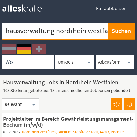
Für Jobbörsen
Keywortsuche
Ortssuche
Umkreissuche
Arbeitsform
Hausverwaltung Jobs in Nordrhein Westfalen
108 Stellenangebote aus 18 unterschiedlichen Jobbörsen gebündelt.
Sortierung
Projektleiter Im Bereich Gewährleistungsmanagement-
Bochum (m/w/d)
07.08.2026
Nordrhein Westfalen, Bochum Kreisfreie Stadt, 44803, Bochum