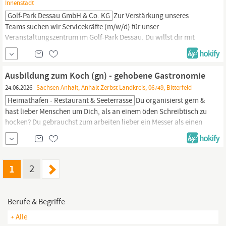
Innenstadt
Golf-Park Dessau GmbH & Co. KG
Zur Verstärkung unseres
Teams suchen wir Servicekräfte (m/w/d) für unser
Veranstaltungszentrum im Golf-Park Dessau. Du willst dir mit
einem Minijob etwas dazuverdienen? Dann bewirb dich bei uns
als Servicekraft (m/w/d) und sei bei unseren nächsten Events
dabei! Wir bieten dir flexible Arbeitszeiten und tolle
Ausbildung zum Koch (gn) - gehobene Gastronomie
Veranstaltungen – sowohl kurzfristig als auch über einen...
24.06.2026
Sachsen Anhalt, Anhalt Zerbst Landkreis, 06749, Bitterfeld
Heimathafen - Restaurant & Seeterrasse
Du organisierst gern &
hast lieber Menschen um Dich, als an einem öden Schreibtisch zu
hocken? Du gebrauchst zum arbeiten lieber ein Messer als einen
Rechner? Du hast eine Leidenschaft für die Zubereitung von
Lebensmitteln? Du kannst auch in schwierigen Situationen einen
kühlen Kopf bewahren? Du würdest gern mit einer tollen,
kreativen Küche Deine Gäste begeistern?...
1
2
Berufe & Begriffe
+ Alle