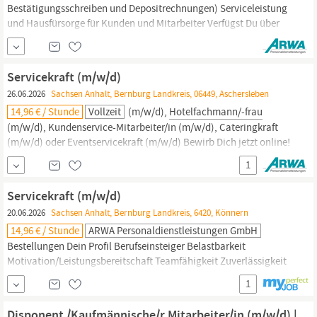
Bestätigungsschreiben und Depositrechnungen) Serviceleistung
und Hausfürsorge für Kunden und Mitarbeiter Verfügst Du über
vergleichbare Qualifikationen?
Hotelfachmann-frau
-
Hotelmanagement Mit Berufserfahrung Belastbarkeit
Eigeninitiative Teamfähigkeit Zuverlässigkeit Du hast Fragen zum
Servicekraft (m/w/d)
Job?
26.06.2026
Sachsen Anhalt, Bernburg Landkreis, 06449, Aschersleben
14,96 € / Stunde
Vollzeit
(m/w/d),
Hotelfachmann/-frau
(m/w/d), Kundenservice-Mitarbeiter/in (m/w/d), Cateringkraft
(m/w/d) oder Eventservicekraft (m/w/d) Bewirb Dich jetzt online!
Mit Deiner Bewerbung erklärst Du Dich mit den
1
Datenschutzrichtlinien der Firma ARWA Personaldienstleistungen
GmbH einverstanden (zu finden auf unserer Homepage
Servicekraft (m/w/d)
www.arwa.de unter „Datenschutz“).
20.06.2026
Sachsen Anhalt, Bernburg Landkreis, 6420, Könnern
14,96 € / Stunde
ARWA Personaldienstleistungen GmbH
Bestellungen Dein Profil Berufseinsteiger Belastbarkeit
Motivation/Leistungsbereitschaft Teamfähigkeit Zuverlässigkeit
Bewerbe Dich jetzt! Bei Fragen stehen wir Dir gerne persönlich,
1
telefonisch unter 0 34 73 / 2 25 00 - 0 oder per E-Mail an
aschersleben, Servicemitarbeiter/in (m/w/d), Verkäufer/in
Disponent /Kaufmännische/r Mitarbeiter/in (m/w/d) |