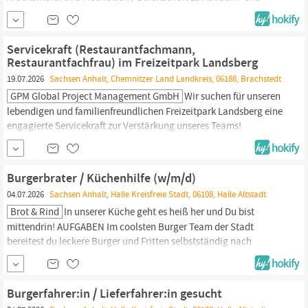
Reinigungsarbeiten / körperliche Leistungsfähigkeit und
Gesundheit / Gründliche Arbeitsweise und vernünftiges Auftreten /
Bereitschaft zu Wochenendarbeit. AUFGABEN Tägliche Reinigung
Servicekraft (Restaurantfachmann,
der Hotelzimmer und ...
Restaurantfachfrau) im Freizeitpark Landsberg
19.07.2026
Sachsen Anhalt, Chemnitzer Land Landkreis, 06188, Brachstedt
GPM Global Project Management GmbH
Wir suchen für unseren
lebendigen und familienfreundlichen Freizeitpark Landsberg eine
engagierte Servicekraft zur Verstärkung unseres Teams!
AUFGABEN Was Sie tun werden: Empfang und Einweisung der
Gäste: Freundliche Ansprache von Erwachsenen und Kindern.
Bedienung der Gäste: Service am Gast a la carte, Buffet und
Burgerbrater / Küchenhilfe (w/m/d)
Menü. Kassieren: Zuverlässiger Umgang mit Geld....
04.07.2026
Sachsen Anhalt, Halle Kreisfreie Stadt, 06108, Halle Altstadt
Brot & Rind
In unserer Küche geht es heiß her und Du bist
mittendrin! AUFGABEN Im coolsten Burger Team der Stadt
bereitest du leckere Burger und Fritten selbstständig nach
unseren Rezepturen zu. Du stellst die kompletten Bestellungen für
unsere Fahrer:innen zusammen und kümmerst dich um die Vor-
und die Nachbereitung der Bestellungen. Außerdem arbeitest du
Burgerfahrer:in / Lieferfahrer:in gesucht
auch vor Ort am Tresen...