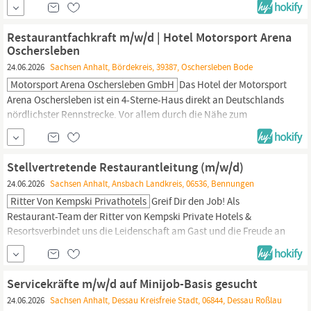
Million Gäste. Neben dem reinen Übernachtungsgeschäft gehören
auch ein Restaurant und Tagungsräume unterschiedlicher
Restaurantfachkraft m/w/d | Hotel Motorsport Arena
Größen zum Haus. Das Team im Hotel Motorsport...
Oschersleben
24.06.2026
Sachsen Anhalt, Bördekreis, 39387, Oschersleben Bode
Motorsport Arena Oschersleben GmbH
Das Hotel der Motorsport
Arena Oschersleben ist ein 4-Sterne-Haus direkt an Deutschlands
nördlichster Rennstrecke. Vor allem durch die Nähe zum
Rennsport verkehren hier jährlich insgesamt circa eine halbe
Million Gäste. Neben dem reinen Übernachtungsgeschäft gehören
auch ein Restaurant und Tagungsräume unterschiedlicher
Stellvertretende Restaurantleitung (m/w/d)
Größen zum Haus. Das Team im Hotel Motorsport...
24.06.2026
Sachsen Anhalt, Ansbach Landkreis, 06536, Bennungen
Ritter Von Kempski Privathotels
Greif Dir den Job! Als
Restaurant-Team der Ritter von Kempski Private Hotels &
Resortsverbindet uns die Leidenschaft am Gast und die Freude an
abwechslungsreichen Aufgaben, die uns gemäß unseres Mottos:
„Nie ohne mein Team!“ zusammenschweißen. Unsere
Restaurants stehen für Geschmackserlebnisse von höchster
Servicekräfte m/w/d auf Minijob-Basis gesucht
gastronomischer Qualität. Begeistern Sie unsere Gäste mit...
24.06.2026
Sachsen Anhalt, Dessau Kreisfreie Stadt, 06844, Dessau Roßlau