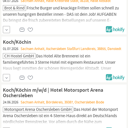
04.07.2026
Sachsen Anhalt, Halle Kreisfreie Stadt, 06108, Halle Altstadt
Brot & Rind
Frische Burger und knackige Fritten sollen schnell zu
unseren hungrigen Besteller:innen - DAS ist dein Job! AUFGABEN
Du bringst die frisch zubereiteten Betsellungen auf unseren E-
Bikes schnell zu den Besteller:innen. Du checkst, ob die
Bestellung vollständig ist und übergibst freundlich die heiße
Ware. Als Teamplayer:in unterstützt Du zusätzlich Deine
Koch/Köchin
Kollegen:innen im...
01.07.2026
Sachsen Anhalt, Aschersleben Staßfurt Landkreis, 38855, Danstedt
CH Hostel GmbH
Das Hotel Alte Brennerei ist ein
familiengeführtes 3 Sterne Hotel mit eigenem Restaurant. Unser
Haus liegt inmitten der schönen Wernigeröder Altstadt. Unser
Restaurant mit regionaler Küche verfügt über 60 Innenplätze und
60 Außenplätze in unserem schönen Biergarten. AUFGABEN
Arbeiten im a la carte - Geschäft Zubereiten und Anrichten von
Koch/Köchin m/w/d | Hotel Motorsport Arena
kalten und warmen Speisen Vor-...
Oschersleben
24.06.2026
Sachsen Anhalt, Bördekreis, 39387, Oschersleben Bode
Motorsport Arena Oschersleben GmbH
Das Hotel der Motorsport
Arena Oschersleben ist ein 4-Sterne-Haus direkt an Deutschlands
nördlichster Rennstrecke. Vor allem durch die Nähe zum
Rennsport verkehren hier jährlich insgesamt circa eine halbe