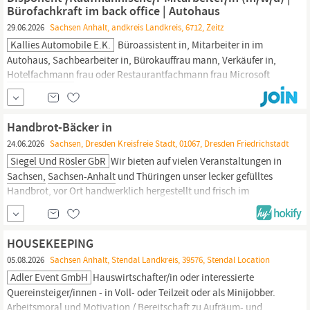
(m/w/d),
Hotelfachmann/-frau
Bürofachkraft im back office | Autohaus
29.06.2026
Sachsen Anhalt, andkreis Landkreis, 6712, Zeitz
Kallies Automobile E.K.
Büroassistent in, Mitarbeiter in im
Autohaus, Sachbearbeiter in, Bürokauffrau mann, Verkäufer in,
Hotelfachmann
frau oder Restaurantfachmann frau Microsoft
Office Kenntnisse Ihr Wesen: Zuverlässige und
verantwortungsbewusste Persönlichkeit Zahlenaffinität und
Organisationsgeschick Strukturierte und genaue Arbeitsweise
Handbrot-Bäcker in
Benefits Unbefristetes
24.06.2026
Sachsen, Dresden Kreisfreie Stadt, 01067, Dresden Friedrichstadt
Siegel Und Rösler GbR
Wir bieten auf vielen Veranstaltungen in
Sachsen,
Sachsen-Anhalt
und Thüringen unser lecker gefülltes
Handbrot, vor Ort handwerklich hergestellt und frisch im
Holzofen gebacken, an. AUFGABEN Für die Herstellung unseres
Handbrotes suchen wir interessierte Menschen, die gern mit Teig
und Backofen arbeiten. Du erlernst auf verschiedenen...
HOUSEKEEPING
05.08.2026
Sachsen Anhalt, Stendal Landkreis, 39576, Stendal Location
Adler Event GmbH
Hauswirtschafter/in oder interessierte
Quereinsteiger/innen - in Voll- oder Teilzeit oder als Minijobber.
Arbeitsmoral und Motivation / Bereitschaft zu Aufräum- und