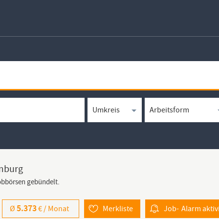
amburg
Jobbörsen gebündelt.
5.373
Ø
€ /
Monat
Merkliste
Job-
Alarm
aktiv