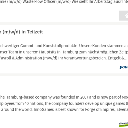
 (m/w/d) Waste Flow Officer (m/w/d) Wie sieht Ihr Arbeitstag aus? Inte
 (m/w/d) in Teilzeit
 hochwertiger Gummi- und Kunststoffprodukte. Unsere Kunden stammen a
unser Team in unserem Hauptsitz in
Hamburg
zum nächstmöglichen Zeit
 Payroll & Administration (m/w/d) Ihr Verantwortungsbereich: Entgelt &...
The
Hamburg-based
company was founded in 2007 and is now part of Mo
mployees from 40 nations, the company founders develop unique games t
rs around the world. InnoGames is best known for Forge of Empires, Elven