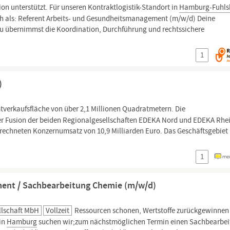
n unterstützt. Für unseren Kontraktlogistik-Standort in
Hamburg-Fuhls
h als: Referent Arbeits- und Gesundheitsmanagement (m/w/d) Deine
Du übernimmst die Koordination, Durchführung und rechtssichere
1
)
tverkaufsfläche von über 2,1 Millionen Quadratmetern. Die
iner Fusion der beiden Regionalgesellschaften EDEKA Nord und EDEKA Rhe
rrechneten Konzernumsatz von 10,9 Milliarden Euro. Das Geschäftsgebiet
1
ent / Sachbearbeitung Chemie (m/w/d)
llschaft MbH
Vollzeit
Ressourcen schonen, Wertstoffe zurückgewinnen
 in
Hamburg
suchen wir;zum nächstmöglichen Termin einen Sachbearbe