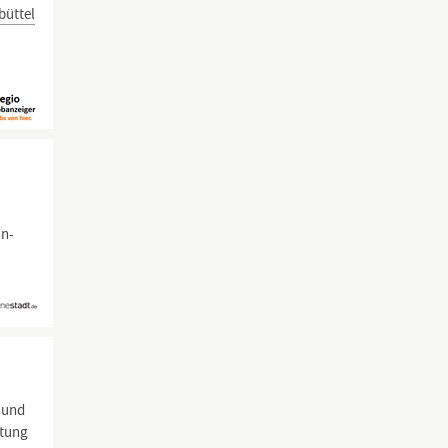
büttel
in-
 und
itung