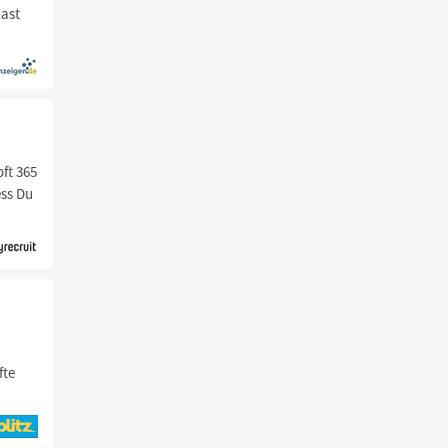
hast
ft 365
ess Du
fte