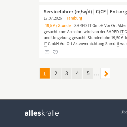
Servicefahrer (m/w/d) | C/CE | Entso
17.07.2026
Hamburg
19,5 € / Stunde
SHRED-IT GmbH Vor Ort Akte
gesucht.com Ab sofort wird von der SHRED-
IT
G
und Umgebung gesucht. Stundenlohn 19,50 €. In
IT
GmbH Vor Ort Aktenvernichtung Shred-
it
wurd
1
2
3
4
5
…
Übe