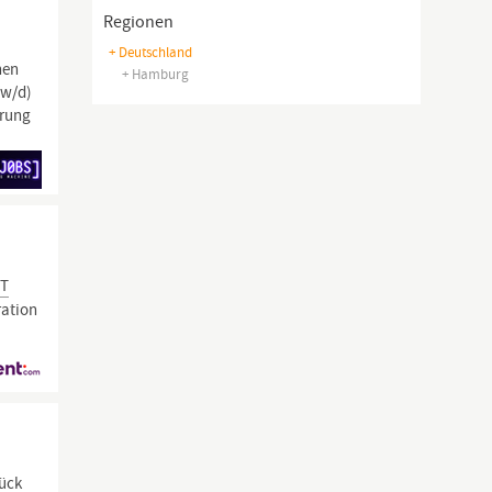
Regionen
+ Deutschland
hen
+ Hamburg
/w/d)
erung
IT
ration
tück