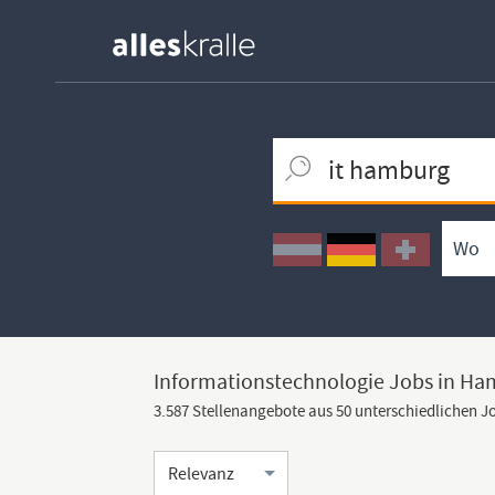
Keywortsuche
Ortssuche
Umkreissuche
Arbeitsform
Informationstechnologie Jobs in H
3.587 Stellenangebote aus 50 unterschiedlichen 
Sortierung