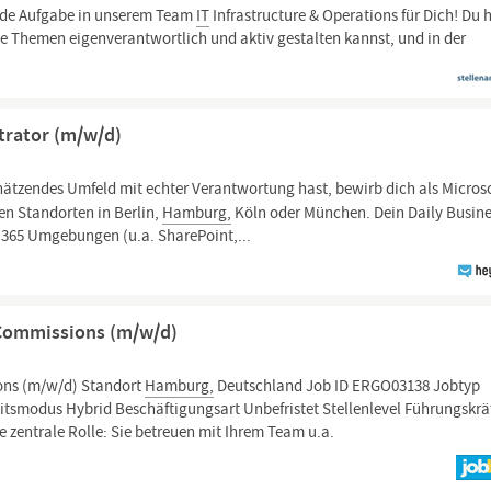
nde Aufgabe in unserem Team
IT
Infrastructure & Operations für Dich! Du 
ue Themen eigenverantwortlich und aktiv gestalten kannst, und in der
strator (m/w/d)
ätzendes Umfeld mit echter Verantwortung hast, bewirb dich als Microso
n Standorten in Berlin,
Hamburg,
Köln oder München. Dein Daily Busin
 365 Umgebungen (u.a. SharePoint,...
 Commissions (m/w/d)
ons (m/w/d) Standort
Hamburg,
Deutschland Job ID ERGO03138 Jobtyp
itsmodus Hybrid Beschäftigungsart Unbefristet Stellenlevel Führungskrä
zentrale Rolle: Sie betreuen mit Ihrem Team u.a.