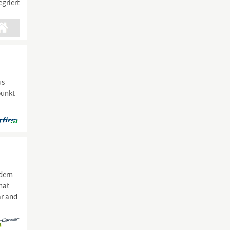
griert
us
punkt
dern
hat
ar and