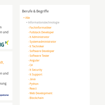
Berufe & Begriffe
+ Alle
+ Informationstechnologie
en
-
Fachinformatiker
en und
-
Fullstack Developer
-
It Administrator
-
Systemadministrator
-
It Techniker
-
Software Developer
-
Software Tester
-
Angular
dt,
-
C#
-
It Security
en und
-
It Support
-
Java
chung
-
Python
-
React
-
Web Development
-
Blockchain