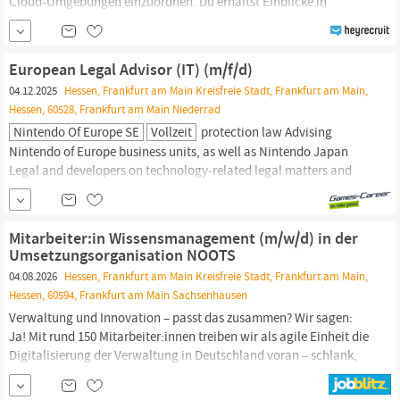
Cloud-Umgebungen einzuordnen. Du erhältst Einblicke in
Automatisierung, DevOps-Grundlagen und moderne
IT
-Prozesse.
Du beschäftigst dich mit Monitoring, Fehlersuche und typischen
Aufgaben im
IT
-Betrieb. Du arbeitest an praxisnahen Cloud-
European Legal Advisor (IT) (m/f/d)
Projekten, die reale Anforderungen aus...
04.12.2025
Hessen, Frankfurt am Main Kreisfreie Stadt, Frankfurt am Main,
Hessen, 60528, Frankfurt am Main Niederrad
Nintendo Of Europe SE
Vollzeit
protection law Advising
Nintendo of Europe business units, as well as Nintendo Japan
Legal and developers on technology-related legal matters and
projects concerning the European region Supporting legal
drafting and review of letters, contracts and other
IT
law or data
protection-related documents for the European region
Mitarbeiter:in Wissensmanagement (m/w/d) in der
Collaborating with and...
Umsetzungsorganisation NOOTS
04.08.2026
Hessen, Frankfurt am Main Kreisfreie Stadt, Frankfurt am Main,
Hessen, 60594, Frankfurt am Main Sachsenhausen
Verwaltung und Innovation – passt das zusammen? Wir sagen:
Ja! Mit rund 150 Mitarbeiter:innen treiben wir als agile Einheit die
Digitalisierung der Verwaltung in Deutschland voran – schlank,
spezialisiert und mit Gestaltungsspielraum. Als
Umsetzungseinheit des
IT
-Planungsrats stärken wir die