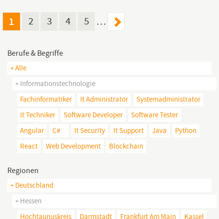
Handlungsfähigkeit, schaffen Synergien und vernetzen Akteure.
1
2
3
4
5
…
Berufe & Begriffe
+ Alle
+ Informationstechnologie
Fachinformatiker
It Administrator
Systemadministrator
It Techniker
Software Developer
Software Tester
Angular
C#
It Security
It Support
Java
Python
React
Web Development
Blockchain
Regionen
+ Deutschland
+ Hessen
Hochtaunuskreis
Darmstadt
Frankfurt Am Main
Kassel