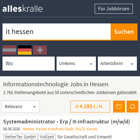
Für Jobbörsen
Keywortsuche
Ortssuche
Umkreissuche
Arbeitsform
Informationstechnologie Jobs in Hessen
2.765 Stellenangebote aus 50 unterschiedlichen Jobbörsen gebündelt.
Sortierung
4.193
Ø
€ /
M.
Systemadministrator - Erp / It-infrastruktur (m/w/d)
08.08.2026
Hessen, Kassel Kreisfreie Stadt, 34123, Kassel
VetterTec GmbH
Vollzeit
für Gesellschaft und Umwelt