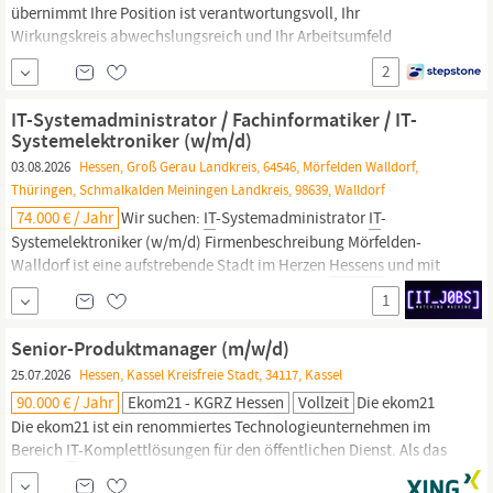
übernimmt Ihre Position ist verantwortungsvoll, Ihr
Wirkungskreis abwechslungsreich und Ihr Arbeitsumfeld
dynamisch und kompetent Neben der Option des mobilen
2
Arbeitens und 30 Tagen Urlaub profitieren Sie von einer tariflich
geregelten Arbeitszeit (IG Metall
Hessen)
sowie einer
IT-Systemadministrator / Fachinformatiker / IT-
leistungsgerechten
Systemelektroniker (w/m/d)
03.08.2026
Hessen, Groß Gerau Landkreis, 64546, Mörfelden Walldorf,
Thüringen, Schmalkalden Meiningen Landkreis, 98639, Walldorf
74.000 € / Jahr
Wir suchen:
IT
-Systemadministrator
IT
-
Systemelektroniker (w/m/d) Firmenbeschreibung Mörfelden-
Walldorf ist eine aufstrebende Stadt im Herzen
Hessens
und mit
rund 35.000 Einwohnerinnen und Einwohnern die zweitgrößte
1
Stadt im Kreis Groß-Gerau – verkehrsgünstig zentral im Rhein-
Main-Gebiet, in unmittelbarer Nähe von...
Senior-Produktmanager (m/w/d)
25.07.2026
Hessen, Kassel Kreisfreie Stadt, 34117, Kassel
90.000 € / Jahr
Ekom21 - KGRZ Hessen
Vollzeit
Die ekom21
Die ekom21 ist ein renommiertes Technologieunternehmen im
Bereich
IT
-Komplettlösungen für den öffentlichen Dienst. Als das
größte BSI-zertifizierte
IT
-Dienstleistungsunternehmen in
Hessen,