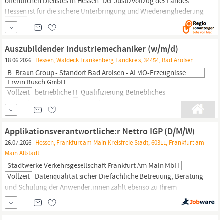
öffentlichen Dienstes in
Hessen.
Der Justizvollzug des Landes
Hessen
ist für die sichere Unterbringung und Wiedereingliederung
von ca. 4300 Gefangenen in unterschiedlichen Vollzugsformen
zuständig. Dies wird ermöglicht durch eine moderne und
wirkungsvolle...
Auszubildender Industriemechaniker (w/m/d)
18.06.2026
Hessen, Waldeck Frankenberg Landkreis, 34454, Bad Arolsen
B. Braun Group - Standort Bad Arolsen - ALMO-Erzeugnisse
Erwin Busch GmbH
Vollzeit
betriebliche
IT
-Qualifizierung Betriebliches
Gesundheitsmanagement Zuschuss zum Fitnessstudio
anspruchsvolle, abwechslungsreiche Aufgaben spannende
Perspektiven und eine sehr gute Übernahmechance
Applikationsverantwortliche:r Nettro IGP (D/M/W)
Ausbildungsvergütung lt. KVI-Tarifvertrag
Hessen
Team- und
26.07.2026
Hessen, Frankfurt am Main Kreisfreie Stadt, 60311, Frankfurt am
Azubi-Events Urlaubgeld Jahresabschlussleistung
Main Altstadt
(Weihnachtsgeld)
Stadtwerke Verkehrsgesellschaft Frankfurt Am Main MbH
Vollzeit
Datenqualität sicher Die fachliche Betreuung, Beratung
und Schulung der Anwender:innen zählt ebenso zu Ihrem
Aufgabenbereich Anspruchsvolle Projekte führen Sie
eigenverantwortlich durch und arbeiten dabei eng mit
Fachbereichen,
IT
, Datenschutz sowie externen Partnern