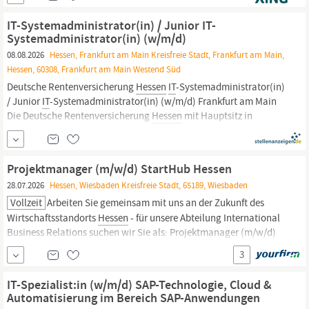
mit einem umfassenden Produkt- und Dienstleistungsportfolio,
betreuen wir über 500 Kunden mit 29.000 Anwender innen....
IT-Systemadministrator(in) / Junior IT-
Systemadministrator(in) (w/m/d)
08.08.2026
Hessen, Frankfurt am Main Kreisfreie Stadt, Frankfurt am Main,
Hessen, 60308, Frankfurt am Main Westend Süd
Deutsche Rentenversicherung
Hessen
IT
-Systemadministrator(in)
/ Junior
IT
-Systemadministrator(in) (w/m/d) Frankfurt am Main
Die Deutsche Rentenversicherung
Hessen
mit Hauptsitz in
Frankfurt am Main ist der größte Sozialversicherungsträger in
Hessen.
Sie betreut rund 2,4 Millionen...
Projektmanager (m/w/d) StartHub Hessen
28.07.2026
Hessen, Wiesbaden Kreisfreie Stadt, 65189, Wiesbaden
Vollzeit
Arbeiten Sie gemeinsam mit uns an der Zukunft des
Wirtschaftsstandorts
Hessen
- für unsere Abteilung International
Business Relations suchen wir Sie als: Projektmanager (m/w/d)
StartHub
Hessen
Hessen
Trade & Invest GmbH Die
Hessen
Trade &
3
Invest GmbH ist die Wirtschaftsförderungsgesellschaft des Landes
Hessen.
IT-Spezialist:in (w/m/d) SAP-Technologie, Cloud &
Automatisierung im Bereich SAP-Anwendungen