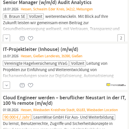
Senior Manager (w/m/d) Audit Analytics
zusammen IHR PROFIL Sie verfügen über ein abgeschlossenes
18.07.2026
Hessen, Schwalm Eder Kreis, 34212, Melsungen
Studium im
IT
-, Ingenieur- oder
B. Braun SE
Vollzeit
weiterentwickeln. Mit Blick auf Ihre
Zukunft leisten wir gemeinsam einen Beitrag zur
Gesundheitsversorgung weltweit, mit Vertrauen, Transparenz und
Wertschätzung. Das ist Sharing Expertise. Senior Manager
2
(w/m/d) Audit Analytics Unternehmen: B. Braun Service SE & Co.
KG Stellenstandort: Melsungen,
Hessen,
Deutschland
IT-Projektleiter (Inhouse) (m/w/d)
Funktionsbereich:
15.07.2026
Hessen, Gießen Landkreis, 35390, Gießen
Vereinigte Hagelversicherung VVaG
Vollzeit
Leitung von
Projekten zur Einführung und Weiterentwicklung von
Fachanwendungen sowie zur Digitalisierung, Automatisierung
und Modernisierung der
IT
-Landschaft Planung und Steuerung
von
IT
-Projekten unter Berücksichtigung von Qualität, Inhalt,
Kosten und Zeit Fachliche Führung interdisziplinärer
Cloud Engineer werden – beruflicher Neustart in der IT,
Projektteams mit internen und externen...
100 % remote (m/w/d)
07.08.2026
Hessen, Wiesbaden Kreisfreie Stadt, 65183, Wiesbaden Location
90.000 € / Jahr
LearnWise GmbH Für Aus- Und Weiterbildung
Du lernst, Benutzerrechte, Zugriffe und Sicherheitskonzepte in