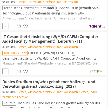
04.08.2026
Hessen, Darmstadt Kreisfreie Stadt, Darmstadt
Technische Universität Darmstadt
IT
-Spezialist:in (w/m/d) SAP-
Technologie, Cloud & Automatisierung im Bereich SAP-
Anwendungen An der Technischen Universität Darmstadt ist im
Bereich
IT
und Prozesskoordination (ITuP) zum nächstmöglichen
Zeitpunkt die Stelle als
IT
-Spezialist:in (w/m/d) SAP-Technologie,
Cloud & Automatisierung im Bereich SAP...
IT Gesamtbetriebsleitung (W/M/D) CAFM (Computer
Aided Facility Ma-nagement) (Leiter/in - IT)
30.07.2026
Hessen, Wiesbaden Kreisfreie Stadt, Wiesbaden
100.000 € / Jahr
EXPERTE (W/M/D) GESUCHT:
IT
Gesamtbetriebsleitung (W/M/D) CAFM (Computer Aided Facility
Management) Standort Wiesbaden (Kennziffer B7-20267901) Die
Hessische Zentrale für Datenverarbeitung (HZD) ist der Full-
Service-Provider des Landes
Hessen.
Mit über 50 Jahren Erfahrung
in der Informations-/Kommunikationstechnik gestalten wir den...
Duales Studium (m/w/d) gehobener Vollzugs- und
Verwaltungsdienst Justizvollzug (2027)
07.08.2026
Hessen, Wiesbaden Kreisfreie Stadt, Wiesbaden, Hessen, 65183,
Wiesbaden Location
Vollzeit
Über uns Das Land
Hessen
ist der größte Arbeitgeber des