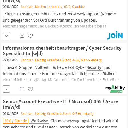
09.07.2026
Sachsen, Meißen Landkreis, 1612, Glaubitz
Kluge IT Lösungen GmbH
1st- und 2nd-Level-Support (Remote
und gelegentlich vor Ort) Durchführung von Updates,
Patchmanagement und Backup-Kontrollen Mitarbeit bei
IT
-
Projekten (Migrationen, Netzwerke,
Security-Lösungen)
Qualifikation Abgeschlossene Ausbildung als Fachinformatiker
Systemintegration oder vergleichbare Qualifikation Erfahrung in
Informationssicherheitsbeauftragter / Cyber Security
der...
Specialist (m|w|d)
22.07.2026
Sachsen, Leipzig Kreisfreie Stadt, 4416, Markkleeberg
EnviaM-Gruppe
Vollzeit
Du bewertest Cyber
Security-
und
Informationssicherheitsanforderungen fachlich, ordnest Risiken
ein und leitest tragfähige Maßnahmen für Fachbereiche, Betreiber
und Führungskräfte ab. Du wirkst am Betrieb, an der
Weiterentwicklung und an der Wirksamkeitskontrolle des ISMS
mit und unterstützt dabei Nachweisführung, Evidenzen,
Senior Account Executive - IT / Microsoft 365 / Azure
(m/w/d)
09.07.2026
Sachsen, Leipzig Kreisfreie Stadt, 04315, Leipzig
30 € / Stunde
Workwise
Cloud-Überzeugungstäter sind wir auf
den sicheren und zuverlässigen Betrieb von Workplace-Lösungen,