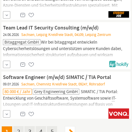
Azure-Diensten und Sicherheitsinfrastrukturen spezialisiert. Mit
unserem unternehmenseigenen „Cloud
Security
Operations
Center“ schützen wir kontinuierlich die Infrastrukturen unserer
Kunden, bekämpfen Vorfälle und setzen höchste
Team Lead IT Security Consulting (m/w/d)
Sicherheitsstandards...
24.06.2026
Sachsen, Leipzig Kreisfreie Stadt, 04109, Leipzig Zentrum
Bitaggregat GmbH
Wir bei bitaggregat entwickeln
Cybersicherheitslösungen und unterstützen unsere Kunden dabei,
Informationssicherheit strukturiert aufzubauen und wirksam
umzusetzen. Dabei begleiten wir Organisationen unter anderem
bei Themen wie ISMS, ISO 27001, NIS2 und weiteren
regulatorischen bzw. normativen Anforderungen. Für unseren
Software Engineer (m/w/d) SIMATIC / TIA Portal
Bereich
IT
Security
Consulting suchen...
09.07.2026
Sachsen, Chemnitz Kreisfreie Stadt, 09247, Röhrsdorf
80.000 € / Jahr
Grey Engineering GmbH
SIMATIC / TIA Portal:
Entwicklung von Geschäftssoftware, Systemsoftware sowie
IT
-
Lösungen und
IT
-Infrastrukturdienstleistungen auf Basis von
Funktionsspezifikationen Anpassung, Weiterentwicklung und
Neuentwicklung bestehender Systemlösungen und
Softwarekomponenten Beratung von Kunden bei der Erstellung
und Konkretisierung von...
1
2
3
4
5
…