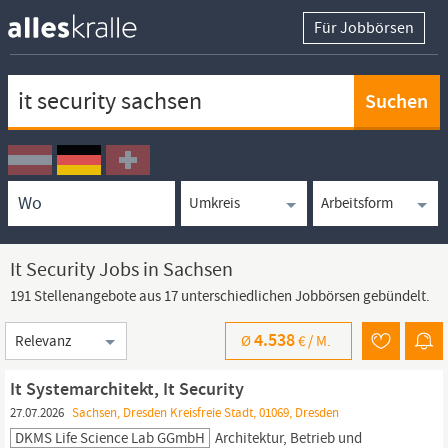
Für Jobbörsen
Keywortsuche
Ortssuche
Umkreissuche
Arbeitsform
It Security Jobs in Sachsen
191 Stellenangebote aus 17 unterschiedlichen Jobbörsen gebündelt.
Sortierung
4.538
Ø
€ /
M.
It Systemarchitekt, It Security
27.07.2026
Sachsen, Dresden Kreisfreie Stadt, 01069, Dresden
DKMS Life Science Lab GGmbH
Architektur, Betrieb und