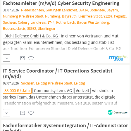
Fachteamleiter (m/w/d) Cyber Security Engineering
Digitalisierung entwickelt...
31.07.2026
Niedersachsen, Göttingen Landkreis, 37434, Bodensee, Bayern,
Nürnberg Kreisfreie Stadt, Nürnberg, Bayreuth Kreisfreie Stadt, 91257, Pegnitz,
Sachsen, Coburg Landkreis, 1744, Röthenbach, Baden Württemberg,
Bodenseekreis, 88662, Überlingen
Diehl Defence GmbH & Co. KG
In einem von Vertrauen und Mut
geprägten Familien­unter­nehmen, das beständig und stabil ist –
aus Tradition. Für unseren Standort Diehl Defence GmbH & Co. KG
in Überlingen am Bodensee oder Röthenbach an der Pegnitz
suchen wir ab 01.03.2026 einen: Fachteamleiter (m/w/d) Cyber
Security
Engineering Sie über­nehmen den Aufbau des neuen
IT Service Coordinator / IT Operations Specialist
(m/w/d)
02.07.2026
Sachsen, Leipzig Kreisfreie Stadt, Leipzig
38.000 € / Jahr
Communisystems AG
Vollzeit
wir sind ein
starkes Team, das Unternehmen dabei unterstützt, die digitale
Transformation erfolgreich zu meistern. Seit 2016 setzen wir auf
Innovation, Zusammenarbeit und Fortschritt, um in allen
IT
-
Bereichen Lösungen zu bieten: von
IT
-Infrastruktur über Cloud
und
IT-Security
bis hin zur individuellen Software...
Fachinformatiker Systemintegration / IT-Administrator
(m/w/d)