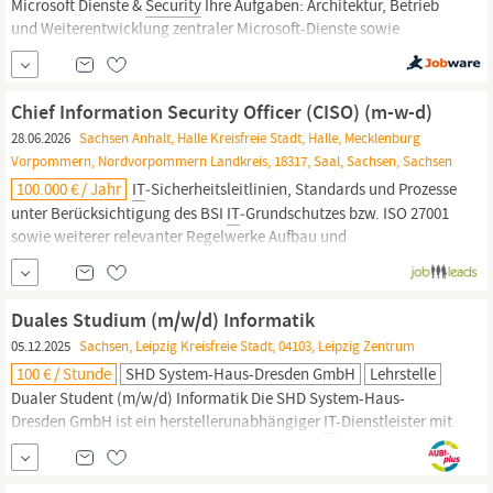
Microsoft Dienste &
Security
Ihre Aufgaben: Architektur, Betrieb
und Weiterentwicklung zentraler Microsoft-Dienste sowie
komplexer Server-, Client-, Cloud- und Hybrid-Umgebungen
Konzeption und praktische Umsetzung von
IT-Security
-
Maßnahmen im Windows- und Microsoft-Umfeld, insbesondere...
Chief Information Security Officer (CISO) (m-w-d)
28.06.2026
Sachsen Anhalt, Halle Kreisfreie Stadt, Halle, Mecklenburg
Vorpommern, Nordvorpommern Landkreis, 18317, Saal, Sachsen, Sachsen
100.000 € / Jahr
IT
‑Sicherheitsleitlinien, Standards und Prozesse
unter Berücksichtigung des BSI
IT
‑Grundschutzes bzw. ISO 27001
sowie weiterer relevanter Regelwerke Aufbau und
Weiterentwicklung eines
Informationssicherheitsmanagementsystems (ISMS), eines
Security
Incident Managements (SIM) sowie einer
Security
...
Duales Studium (m/w/d) Informatik
05.12.2025
Sachsen, Leipzig Kreisfreie Stadt, 04103, Leipzig Zentrum
100 € / Stunde
SHD System-Haus-Dresden GmbH
Lehrstelle
Dualer Student (m/w/d) Informatik Die SHD System-Haus-
Dresden GmbH ist ein herstellerunabhängiger
IT
-Dienstleister mit
sechs Standorten in Nord- und Ostdeutschland. Seit der
Gründung 1990 hat sich die SHD zum Technologieführer und
Serviceanbieter in den Bereichen
IT
-Infrastruktur,
Security
und