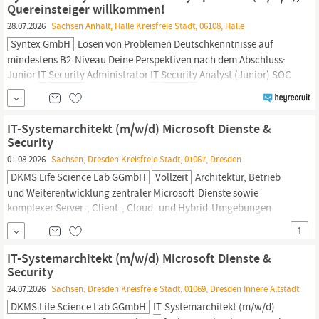
Security‑Services
Dein Profil Deine Ausbildung:
Quereinsteiger willkommen!
28.07.2026
Sachsen Anhalt, Halle Kreisfreie Stadt, 06108, Halle
Syntex GmbH
Lösen von Problemen Deutschkenntnisse auf
mindestens B2-Niveau Deine Perspektiven nach dem Abschluss:
Junior
IT
Security
Administrator
IT
Security
Analyst (Junior) SOC
Analyst (Entry Level)
IT
Security
Specialist System- oder
Netzwerkadministrator mit
Security-Fokus
Zusätzlich...
IT-Systemarchitekt (m/w/d) Microsoft Dienste &
Security
01.08.2026
Sachsen, Dresden Kreisfreie Stadt, 01067, Dresden
DKMS Life Science Lab GGmbH
Vollzeit
Architektur, Betrieb
und Weiterentwicklung zentraler Microsoft-Dienste sowie
komplexer Server-, Client-, Cloud- und Hybrid-Umgebungen
Konzeption und praktische Umsetzung von
IT-Security
-
1
Maßnahmen im Windows- und Microsoft-Umfeld, insbesondere
für Server, Clients, Identitätsdienste, Berechtigungen,
IT-Systemarchitekt (m/w/d) Microsoft Dienste &
Gruppenrichtlinien, Endpunktsicherheit und...
Security
24.07.2026
Sachsen, Dresden Kreisfreie Stadt, 01069, Dresden Innere Altstadt
DKMS Life Science Lab GGmbH
IT
-Systemarchitekt (m/w/d)