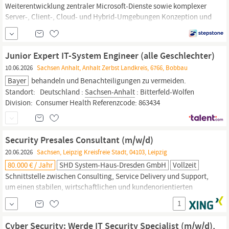
Weiterentwicklung zentraler Microsoft-Dienste sowie komplexer
Server-, Client-, Cloud- und Hybrid-Umgebungen Konzeption und
praktische Umsetzung von
IT-Security
-Maßnahmen im Windows-
und Microsoft-Umfeld, insbesondere für Server, Clients,
Identitätsdienste, Berechtigungen, Gruppenrichtlinien,
Junior Expert IT-System Engineer (alle Geschlechter)
Endpunktsicherheit und...
10.06.2026
Sachsen Anhalt, Anhalt Zerbst Landkreis, 6766, Bobbau
Bayer
behandeln und Benachteiligungen zu vermeiden.
Standort: ​​ ​ Deutschland :
Sachsen-Anhalt
: Bitterfeld-Wolfen​ ​​
Division: ​ Consumer Health​ Referenzcode: 863434​
Security Presales Consultant (m/w/d)
20.06.2026
Sachsen, Leipzig Kreisfreie Stadt, 04103, Leipzig
80.000 € / Jahr
SHD System-Haus-Dresden GmbH
Vollzeit
Schnittstelle zwischen Consulting, Service Delivery und Support,
um einen stabilen, wirtschaftlichen und kundenorientierten
Betrieb von
Security-Services
sicherzustellen Bewertung neuer
1
Markt‑ und Kundenanforderungen im Hinblick auf
Automatisierung, Standardisierung und Skalierbarkeit von
Cyber Security: Werde IT Security Specialist (m/w/d),