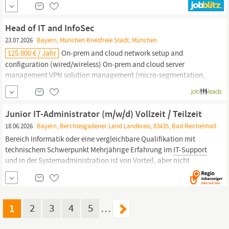
Vollzeit Ihre Hauptaufgaben Telefonische Betreuung von
Anwendern bei Hard- und Software-Problemen Analyse...
Head of IT and InfoSec
23.07.2026
Bayern, München Kreisfreie Stadt, München
125.000 € / Jahr
On‑prem and cloud network setup and
configuration (wired/wireless) On‑prem and cloud server
management VPN solution management (micro‑segmentation,
policies and rules) Integrations between various
IT
systems Linux
and macOS endpoint management
IT
services delivery Manage
IT
services delivery, ticketing system,
IT
support
requests, act as a...
Junior IT-Administrator (m/w/d) Vollzeit / Teilzeit
18.06.2026
Bayern, Berchtesgadener Land Landkreis, 83435, Bad Reichenhall
Bereich Informatik oder eine vergleichbare Qualifikation mit
technischem Schwerpunkt Mehrjährige Erfahrung im
IT-Support
und in der Systemadministration ist von Vorteil, aber nicht
zwingend erforderlich Fundierte Kenntnisse in Microsoft-
Produkten und -Technologien (z.B. Office 365, Exchange)
Erfahrung in der Netzwerktechnik und -administration (z.B.
1
2
3
4
5
…