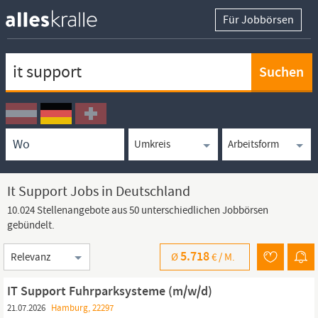
Für Jobbörsen
Keywortsuche
Ortssuche
Umkreissuche
Arbeitsform
It Support Jobs in Deutschland
10.024 Stellenangebote aus 50 unterschiedlichen Jobbörsen
gebündelt.
Sortierung
5.718
Ø
€ /
M.
IT Support Fuhrparksysteme (m/w/d)
21.07.2026
Hamburg, 22297