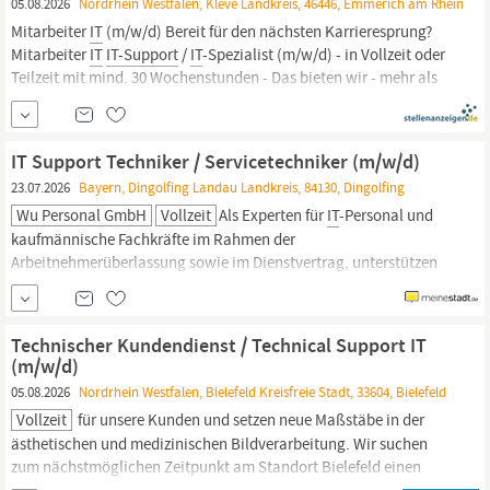
05.08.2026
Nordrhein Westfalen, Kleve Landkreis, 46446, Emmerich am Rhein
Mitarbeiter
IT
(m/w/d) Bereit für den nächsten Karrieresprung?
Mitarbeiter
IT
IT-Support
/
IT
-Spezialist (m/w/d) - in Vollzeit oder
Teilzeit mit mind. 30 Wochenstunden - Das bieten wir - mehr als
nur ein Job Attraktive Vergütung inkl. 13 übertariflicher Gehälter
und gewinnabhängiger Sonderzahlungen...
IT Support Techniker / Servicetechniker (m/w/d)
23.07.2026
Bayern, Dingolfing Landau Landkreis, 84130, Dingolfing
Wu Personal GmbH
Vollzeit
Als Experten für
IT
-Personal und
kaufmännische Fachkräfte im Rahmen der
Arbeitnehmerüberlassung sowie im Dienstvertrag, unterstützen
wir namhafte nationale und internationale
IT
-Unternehmen.;
Tickets eigenständig bearbeiten und Anwenderanfragen
strukturiert lösen Arbeitsschritte dokumentieren und Statuspflege
Technischer Kundendienst / Technical Support IT
im Ticketsystem bzw.
(m/w/d)
05.08.2026
Nordrhein Westfalen, Bielefeld Kreisfreie Stadt, 33604, Bielefeld
Vollzeit
für unsere Kunden und setzen neue Maßstäbe in der
ästhetischen und medizinischen Bildverarbeitung. Wir suchen
zum nächstmöglichen Zeitpunkt am Standort Bielefeld einen
Technischer Kundendienst / Technical
Support
&
IT
(m/w/d) |