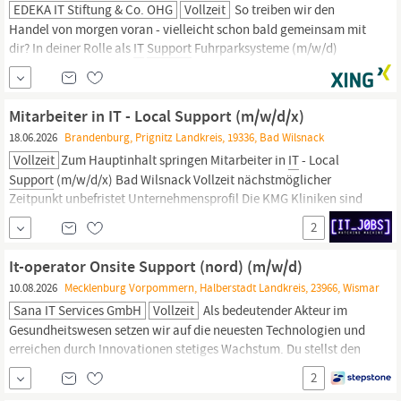
EDEKA IT Stiftung & Co. OHG
Vollzeit
So treiben wir den
Handel von morgen voran - vielleicht schon bald gemeinsam mit
dir? In deiner Rolle als
IT
Support
Fuhrparksysteme (m/w/d)
kannst du bei uns deinen ganz persönlichen Beitrag zu unseren
Zielen leisten. Mögliche Einsatzorte sind: Hamburg, Minden.
Deine Aufgaben Applikationsbetrieb &
Support
Du sorgst
Mitarbeiter in IT - Local Support (m/w/d/x)
18.06.2026
Brandenburg, Prignitz Landkreis, 19336, Bad Wilsnack
Vollzeit
Zum Hauptinhalt springen Mitarbeiter in
IT
- Local
Support
(m/w/d/x) Bad Wilsnack Vollzeit nächstmöglicher
Zeitpunkt unbefristet Unternehmensprofil Die KMG Kliniken sind
ein Gesundheitsunternehmen mit Standorten im Nordosten und
2
in der Mitte Deutschlands, das hoch qualifizierte medizinische
und pflegerische Versorgung in der familiären
It-operator Onsite Support (nord) (m/w/d)
10.08.2026
Mecklenburg Vorpommern, Halberstadt Landkreis, 23966, Wismar
Sana IT Services GmbH
Vollzeit
Als bedeutender Akteur im
Gesundheitswesen setzen wir auf die neuesten Technologien und
erreichen durch Innovationen stetiges Wachstum. Du stellst den
IT
-Betrieb (Service und
Support)
im Sana Klinikum Wismar sowie
2
dem Sana Klinikum Bad Doberan sicher Du unterstützt unsere
IT
-