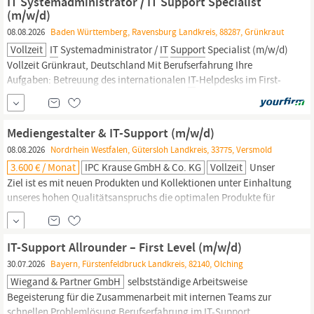
IT Systemadministrator / IT Support Specialist
(m/w/d)
08.08.2026
Baden Württemberg, Ravensburg Landkreis, 88287, Grünkraut
Vollzeit
IT
Systemadministrator /
IT
Support
Specialist (m/w/d)
Vollzeit Grünkraut, Deutschland Mit Berufserfahrung Ihre
Aufgaben: Betreuung des internationalen
IT
-Helpdesks im First-
und Second-Level-
Support
für Mitarbeitende an Standorten in
Deutschland und weltweit Bereitstellung,...
Mediengestalter & IT-Support (m/w/d)
08.08.2026
Nordrhein Westfalen, Gütersloh Landkreis, 33775, Versmold
3.600 € / Monat
IPC Krause GmbH & Co. KG
Vollzeit
Unser
Ziel ist es mit neuen Produkten und Kollektionen unter Einhaltung
unseres hohen Qualitätsanspruchs die optimalen Produkte für
unsere Kunden anzubieten. Weitere Informationen über uns und
unsere Produkte finden Sie unter Zum 01.08.2026 oder früher
suchen wir Sie als Mediengestalter &
IT-Support
(m/w/d) Als
IT-Support Allrounder – First Level (m/w/d)
Mediengestalter &
IT-Support
(m/w/d)
30.07.2026
Bayern, Fürstenfeldbruck Landkreis, 82140, Olching
Wiegand & Partner GmbH
selbstständige Arbeitsweise
Begeisterung für die Zusammenarbeit mit internen Teams zur
schnellen Problemlösung Berufserfahrung im
IT-Support