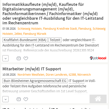
Anwender bei unterschiedlichsten Fragestellungen im Klinik- und
Informatik­kaufleute (m/w/d), Kaufleute für
Verwaltungsalltag Du partizipierst in
IT
-Projekten zur
Digitalisierungs­management (m/w/d),
Fachinformatikerinnen / Fachinformatiker (m/w/d)
oder vergleichbare IT-Ausbildung für den IT-Leitstand
im Rechenzentrum
07.08.2026
Schleswig Holstein, Flensburg Kreisfreie Stadt, Flensburg, Schleswig
Holstein, 24944, Flensburg Mürwik
Kraftfahrt-Bundesamt (KBA)
Teilzeit
oder vergleichbare
IT
-
Ausbildung für den
IT
-Leitstand im Rechenzentrum Der Dienstort
ist Flensburg. Referenzcode der Ausschreibung 20261305 9524
Dafür brauchen wir Sie:
IT
‑Leitstand und externer Servicedesk
Annahme von Problemmeldungen und Beratungswünschen
insbesondere der externen Kunden im 1st Level
Support
Mitarbeiter (m/w/d) IT Support
10.08.2026
Nordrhein Westfalen, Düren Landkreis, 52388, Nörvenich
Buir-Bliesheimer Agrargenossenschaft EG
IT
Support
in Voll-
oder Teilzeit Ihre Aufgaben telefonische und persönliche
Betreuung unserer Geschäftsstellen im 1st Level
Support,
insbesondere im Bereich Hardware und MS Office Analyse und
Klassifizierung der eingehenden
IT
Probleme lösungsorientierte
Sofortbearbeitung aller Anfragen rund um...