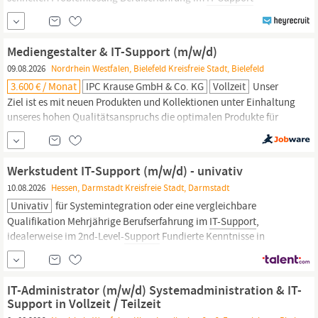
Kenntnisse im Bereich Netzwerkmanagement sowie
Hardwarewartung und -Installation Erfahrung im Microsoft-
Umfeld (Office365) Sehr gute Deutsch- und gute
Mediengestalter & IT-Support (m/w/d)
Englischkenntnisse Deine Vorteile
09.08.2026
Nordrhein Westfalen, Bielefeld Kreisfreie Stadt, Bielefeld
3.600 € / Monat
IPC Krause GmbH & Co. KG
Vollzeit
Unser
Ziel ist es mit neuen Produkten und Kollektionen unter Einhaltung
unseres hohen Qualitätsanspruchs die optimalen Produkte für
unsere Kunden anzubieten. Weitere Informationen über uns und
unsere Produkte finden Sie unter www.ipc-v.de Zum 01.08.2026
oder früher suchen wir Sie als Mediengestalter &
IT-Support
Werkstudent IT-Support (m/w/d) - univativ
(m/w/d) Als Mediengestalter
10.08.2026
Hessen, Darmstadt Kreisfreie Stadt, Darmstadt
Univativ
für Systemintegration oder eine vergleichbare
Qualifikation Mehrjährige Berufserfahrung im
IT-Support
,
idealerweise im 2nd-Level-
Support
Fundierte Kenntnisse in
Microsoft Windows Betriebssystemen und Microsoft 365 / Office
365 Erfahrung im Umgang mit ITIL-Prozessen (Incident, Problem,
Change Management) Routine im Einsatz von Remote-
Support
-
IT-Administrator (m/w/d) Systemadministration & IT-
Tools und Ticketing...
Support in Vollzeit / Teilzeit