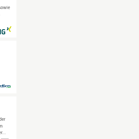
sowie
n
der
um
r...