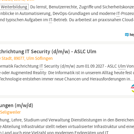
 Weiterbildung
Du lernst, Benutzerrechte, Zugriffe und Sicherheitskonze
inblicke in Automatisierung, DevOps-Grundlagen und moderne
IT
-Prozes
 und typischen Aufgaben im
IT
-Betrieb. Du arbeitest an praxisnahen Cloud
chrichtung IT Security (d/m/w) - ASLC Ulm
 Stadt, 89077, Ulm Söflingen
formatik Fachrichtung
IT
Security (d/m/w) zum 01.09.2027 - ASLC
Ulm
Von
 oder Augmented Reality: Die Informatik ist in unserem Alltag heute fest
 Technologie entstehen immer neue Chancen und Herausforderungen in...
fungen (m/w/d)
Seligweiler
chung, Lehre, Studium und Verwaltung Dienstleistungen in den Bereichen
Abteilung Infrastruktur stellt neben virtualisierter Infrastruktur und ei
m Land auch eine Vielzahl von modernen Endgeräten und
IT