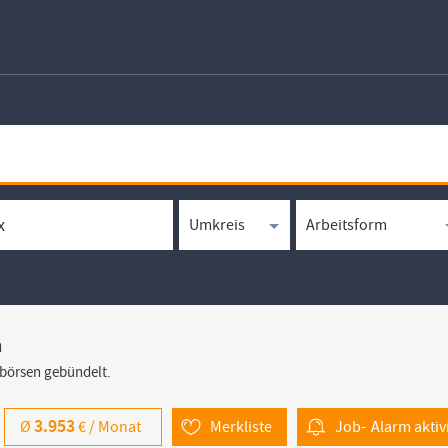
m
bbörsen gebündelt.
3.953
Ø
€ /
Monat
Merkliste
Job-
Alarm
aktiv