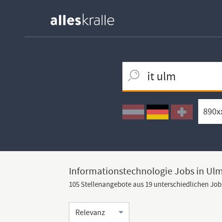
Keywortsuche
Ortssuche
Umkreissuche
Arbeitsform
Informationstechnologie Jobs in Ul
105 Stellenangebote aus 19 unterschiedlichen Jo
Sortierung