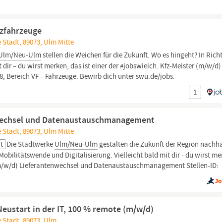
tzfahrzeuge
 Stadt, 89073, Ulm Mitte
Ulm/Neu-Ulm
stellen die Weichen für die Zukunft. Wo es hingeht? In Ric
 dir – du wirst merken, das ist einer der #jobswieich. Kfz-Meister (m/w/d)
8, Bereich VF – Fahrzeuge. Bewirb dich unter swu.de/jobs.
1
nwechsel und Datenaustauschmanagement
 Stadt, 89073, Ulm Mitte
it
Die Stadtwerke
Ulm/Neu-Ulm
gestalten die Zukunft der Region nachha
obilitätswende und Digitalisierung. Vielleicht bald mit dir - du wirst me
 (m/w/d) Lieferantenwechsel und Datenaustauschmanagement Stellen-ID:
Neustart in der IT, 100 % remote (m/w/d)
 Stadt, 89073, Ulm