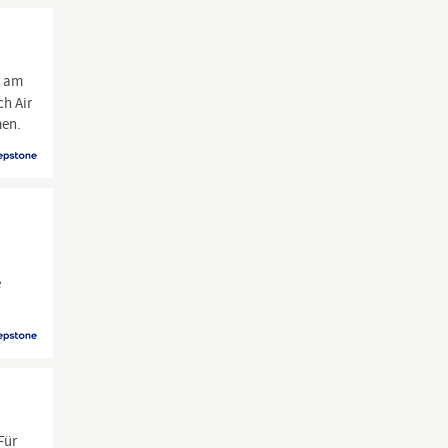
r am
ch Air
men.
e
Für