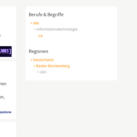
Berufe & Begriffe
+ Alle
n
+ Informationstechnologie
e
-
C#
Regionen
+ Deutschland
+ Baden Württemberg
+ Ulm
chen
on,