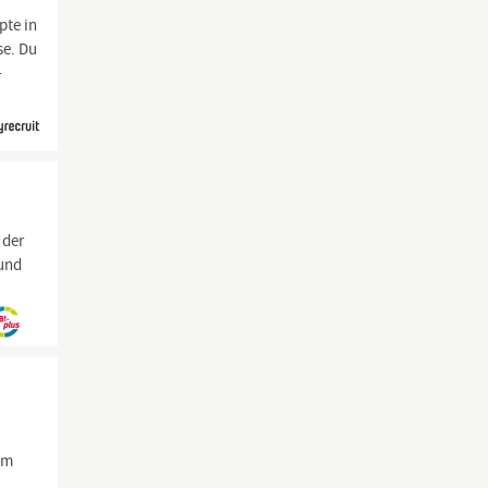
pte in
se. Du
-
 der
 und
nem