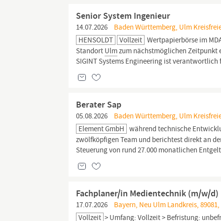
Senior System Ingenieur
14.07.2026
Baden Württemberg, Ulm Kreisfreie
HENSOLDT
Vollzeit
Wertpapierbörse im MDAX
Standort
Ulm
zum nächstmöglichen Zeitpunkt ei
SIGINT Systems Engineering ist verantwortlich 
Berater Sap
05.08.2026
Baden Württemberg, Ulm Kreisfreie
Element GmbH
während technische Entwicklu
zwölfköpfigen Team und berichtest direkt an de
Steuerung von rund 27.000 monatlichen Entgel
Fachplaner/in Medientechnik (m/w/d)
17.07.2026
Bayern, Neu Ulm Landkreis, 89081, 
Vollzeit
> Umfang: Vollzeit > Befristung: unbe