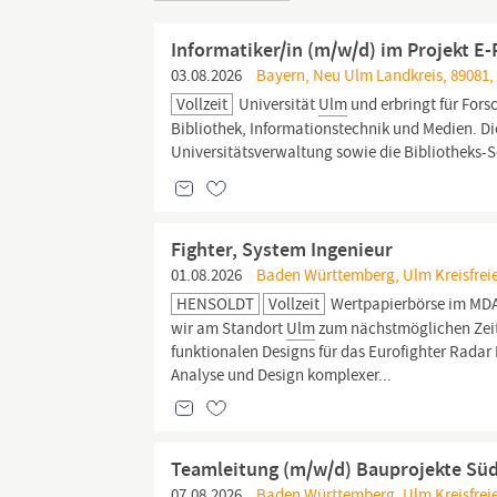
Informatiker/in (m/w/d) im Projekt E
03.08.2026
Bayern, Neu Ulm Landkreis, 89081, 
Vollzeit
Universität
Ulm
und erbringt für For
Bibliothek, Informationstechnik und Medien. D
Universitätsverwaltung sowie die Bibliotheks-S
Fighter, System Ingenieur
01.08.2026
Baden Württemberg, Ulm Kreisfreie
HENSOLDT
Vollzeit
Wertpapierbörse im MDAX
wir am Standort
Ulm
zum nächstmöglichen Zeit
funktionalen Designs für das Eurofighter Rada
Analyse und Design komplexer...
Teamleitung (m/w/d) Bauprojekte Sü
07.08.2026
Baden Württemberg, Ulm Kreisfreie