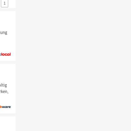
1
htung
ltig
rken,