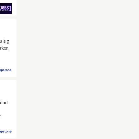
altig
erken,
dort
r