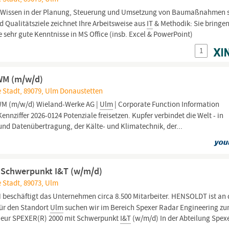
es Wissen in der Planung, Steuerung und Umsetzung von Baumaßnahmen 
d Qualitätsziele zeichnet Ihre Arbeitsweise aus
IT
& Methodik: Sie bringe
sehr gute Kenntnisse in MS Office (insb. Excel & PowerPoint)
1
EWM (m/w/d)
 Stadt, 89079, Ulm Donaustetten
WM (m/w/d) Wieland-Werke AG |
Ulm
| Corporate Function Information
nnziffer 2026-0124 Potenziale freisetzen. Kupfer verbindet die Welt - in
 und Datenübertragung, der Kälte- und Klimatechnik, der...
 Schwerpunkt I&T (w/m/d)
 Stadt, 89073, Ulm
schäftigt das Unternehmen circa 8.500 Mitarbeiter. HENSOLDT ist an 
Für den Standort
Ulm
suchen wir im Bereich Spexer Radar Engineering z
ieur SPEXER(R) 2000 mit Schwerpunkt
I&T
(w/m/d) In der Abteilung Spexe