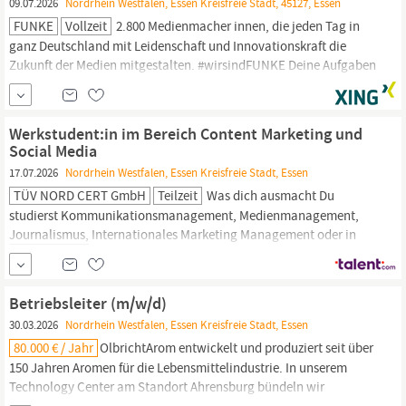
09.07.2026
Nordrhein Westfalen, Essen Kreisfreie Stadt, 45127, Essen
FUNKE
Vollzeit
2.800 Medienmacher innen, die jeden Tag in
ganz Deutschland mit Leidenschaft und Innovationskraft die
Zukunft der Medien mitgestalten. #wirsindFUNKE Deine Aufgaben
Du führst und entwickelst ein Team aus Social-Media-Redakteur
innen und Producer innen am Standort
Essen
weiter und sorgst
für eine starke, kollaborative Teamkultur Du entwickelst und...
Werkstudent:in im Bereich Content Marketing und
Social Media
17.07.2026
Nordrhein Westfalen, Essen Kreisfreie Stadt, Essen
TÜV NORD CERT GmbH
Teilzeit
Was dich ausmacht Du
studierst Kommunikationsmanagement, Medienmanagement,
Journalismus,
Internationales Marketing Management oder in
einem vergleichbaren Studiengang in den Bereichen Marketing
und Kommunikation. Idealerweise hast Du bereits erste
praktische Erfahrungen in den Bereichen Content Marketing und
Betriebsleiter (m/w/d)
Social Media im B2B-Umfeld gesammelt.
30.03.2026
Nordrhein Westfalen, Essen Kreisfreie Stadt, Essen
80.000 € / Jahr
OlbrichtArom entwickelt und produziert seit über
150 Jahren Aromen für die Lebensmittelindustrie. In unserem
Technology Center am Standort Ahrensburg bündeln wir
Fachwissen und moderne Technik, um innovative und