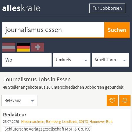
Für Jobbörsen
Keywortsuche
Ortssuche
Umkreissuche
Arbeitsform
Journalismus Jobs in Essen
48 Stellenangebote aus 16 unterschiedlichen Jobbörsen gebündelt.
Sortierung
Redakteur
26.07.2026
Niedersachsen, Bamberg Landkreis, 30173, Hannover Bult
Schlütersche Verlagsgesellschaft MbH & Co. KG