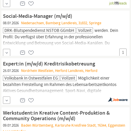
marktgerechte Lösungen für unsere Kunden anbieten zu können.
Am Standort Hatten ist der Sitz unserer Produktion. Wir gehören
Social-Media-Manager (m/w/d)
zur Stern-Wywiol Gruppe, einer...
08.07.2026
Niedersachsen, Bamberg Landkreis, 31832, Springe
DRK-Blutspendedienst NSTOB GGmbH
Vollzeit
werden. Dein
Profil: Du verfügst über Erfahrung in der professionellen
Entwicklung und Betreuung von Social-Media-Kanälen. Du
arbeitest gern kreativ und willst etwas bewegen. Du hast ein
1
abgeschlossenes Studium im Fachbereich Medienwissenschaften,
Kommunikationswissenschaften,
Journalismus,
Sozial- oder
Expert:in (m/w/d) Kreditrisikobetreuung
Wirtschaftswissenschaften bzw.
25.07.2026
Nordrhein Westfalen, Herford Landkreis, Herford
Volksbank In Ostwestfalen EG
Vollzeit
Möglichkeit einer
bezahlten Freistellung im Rahmen des Lebensarbeitszeitkontos
Aktives Gesundheitsmanagement: Sport-Navi, digitale
Fitnesskurse, Gesundheits-Check, mobile Massage JobRad-
Leasing und JobTicket sowie attraktive Rabatte für Mitarbeitende
&
Essenszuschüsse
Individuell auf Sie zugeschnittene
Werkstudent:in Kreative Content‑Produktion &
Weiterbildungsmaßnahmen Sie haben Interesse an...
Community Operations (m/w/d)
09.07.2026
Baden Württemberg, Karlsruhe Kreisfreie Stadt, 76344, Eggenstein