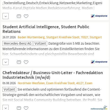
;Texterstellung;Deutsch;Entwicklung;Netzwerke;Marketing;Eigeniniti
Media-Kanal;Digitale Medien;Redaktionserfahrung, Medien |
Journalismus,
Redaktion, Feste Anstellung, Mit Berufserfahrung,
Homeoffice möglich, Vollzeit, Homeoffice möglich
Student Artificial Intelligence, Student Public
Relations
26.07.2026
Baden Württemberg, Stuttgart Kreisfreie Stadt, 70327, Stuttgart
Mercedes-Benz AG
Vollzeit
Dateigröße von 5 MB zu beachten.
Weiterführende Informationen zu den Einstellkriterien finden Sie
hier. Schwerbehinderte und gleichgestellte Bewerbende sind
herzlich willkommen! Die Schwerbehindertenvertretung (sbv-
zentrale.
Essens­zulagen
Mit­arbeiter­handy möglich Mit­arbeiter­
rabatte möglich Mit­arbeiter­beteili­gung möglich Mit­arbeiter
Chefredakteur / Business-Unit-Leiter - Fachredaktion
Events...
Industrietechnik (m/w/d)
05.08.2026
Nordrhein Westfalen, Essen Kreisfreie Stadt, 45127, Essen
Vollzeit
Sie entwickeln und optimieren fortlaufend die Content-
Strategie gemäß den wirtschaftlichen Vorgaben und wissen, wie
Sie mit Social Media Community Building betreiben. Ihr Profil: Sie
verfügen über ein abgeschlossenes Studium im Bereich