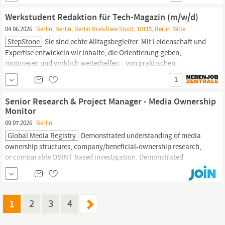
STJB1 DE Finance, Accounting, Controlling Stunden:...
Werkstudent Redaktion für Tech-Magazin (m/w/d)
04.06.2026
Berlin, Berlin, Berlin Kreisfreie Stadt, 10115, Berlin Mitte
StepStone
Sie sind echte Alltagsbegleiter. Mit Leidenschaft und
Expertise entwickeln wir Inhalte, die Orientierung geben,
motivieren und wirklich weiterhelfen – von praktischen
Alltagstipps bis hin zu fundiertem Fachwissen. Für unser
1
TECHBOOK suchen wir Unterstützung als Werkstudent in der
Redaktion! Wir glauben an die Zukunft von
Journalismus
als
Senior Research & Project Manager - Media Ownership
Monitor
09.07.2026
Berlin
Global Media Registry
Demonstrated understanding of media
ownership structures, company/beneficial-ownership research,
or comparable OSINT-based investigation. Demonstrated
understanding of media pluralism and market concentration
issues. Working knowledge of core journalistic standards and
data protection principles; both
essential
to MOM s credibility as
a journalism...
1
2
3
4