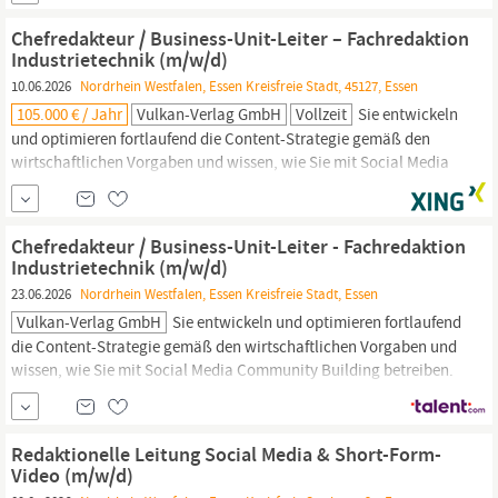
Journalismus,
Kommunikationswissenschaft, digitale Medien
oder eine vergleichbare Ausbildung.
Chefredakteur / Business-Unit-Leiter – Fachredaktion
Industrietechnik (m/w/d)
10.06.2026
Nordrhein Westfalen, Essen Kreisfreie Stadt, 45127, Essen
105.000 € / Jahr
Vulkan-Verlag GmbH
Vollzeit
Sie entwickeln
und optimieren fortlaufend die Content-Strategie gemäß den
wirtschaftlichen Vorgaben und wissen, wie Sie mit Social Media
Community Building betreiben. Ihr Profil: Sie verfügen über ein
abgeschlossenes Studium im Bereich
Journalismus,
Kommunikationswissenschaft, digitale Medien oder eine
Chefredakteur / Business-Unit-Leiter - Fachredaktion
vergleichbare Ausbildung.
Industrietechnik (m/w/d)
23.06.2026
Nordrhein Westfalen, Essen Kreisfreie Stadt, Essen
Vulkan-Verlag GmbH
Sie entwickeln und optimieren fortlaufend
die Content-Strategie gemäß den wirtschaftlichen Vorgaben und
wissen, wie Sie mit Social Media Community Building betreiben.
Ihr Profil: Sie verfügen über ein abgeschlossenes Studium im
Bereich
Journalismus,
Kommunikationswissenschaft, digitale
Medien oder eine vergleichbare Ausbildung.
Redaktionelle Leitung Social Media & Short-Form-
Video (m/w/d)