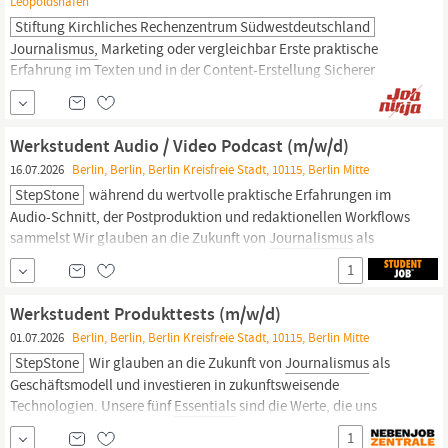
Leopoldshafen
Stiftung Kirchliches Rechenzentrum Südwestdeutschland
Journalismus,
Marketing oder vergleichbar Erste praktische
Erfahrung im Texten und in der Content-Erstellung Sicherer
Umgang mit Social Media Plattformen Kreativität und ein gutes
Gespür für zielgruppenspezifischen Content Teamfähigkeit sowie
eine eigenverantwortliche, strukturierte Arbeitsweise Sehr gute
Werkstudent Audio / Video Podcast (m/w/d)
schriftliche und
16.07.2026
Berlin, Berlin, Berlin Kreisfreie Stadt, 10115, Berlin Mitte
StepStone
während du wertvolle praktische Erfahrungen im
Audio-Schnitt, der Postproduktion und redaktionellen Workflows
sammelst Wir glauben an die Zukunft von
Journalismus
als
Geschäftsmodell und investieren in zukunftsweisende
1
Technologien. Unsere fünf
Essentials
sind die Werte, die uns
verbinden, und unser Kompass bei unserem Engagement für...
Werkstudent Produkttests (m/w/d)
01.07.2026
Berlin, Berlin, Berlin Kreisfreie Stadt, 10115, Berlin Mitte
StepStone
Wir glauben an die Zukunft von
Journalismus
als
Geschäftsmodell und investieren in zukunftsweisende
Technologien. Unsere fünf
Essentials
sind die Werte, die uns
verbinden, und unser Kompass bei unserem Engagement für die
1
Freiheit. Original Stellenanzeige auf StepStone.de bit.ly/4w2X7RC