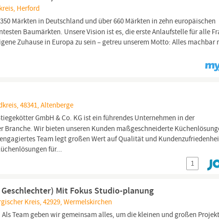
reis, Herford
 350 Märkten in Deutschland und über 660 Märkten in zehn europäischen
sten Baumärkten. Unsere Vision ist es, die erste Anlaufstelle für alle F
igene Zuhause in Europa zu sein – getreu unserem Motto: Alles machbar 
kreis, 48341, Altenberge
tiegekötter GmbH & Co. KG ist ein führendes Unternehmen in der
er Branche. Wir bieten unseren Kunden maßgeschneiderte Küchenlösung
r engagiertes Team legt großen Wert auf Qualität und Kundenzufriedenhei
üchenlösungen für...
1
 Geschlechter) Mit Fokus Studio-planung
gischer Kreis, 42929, Wermelskirchen
. Als Team geben wir gemeinsam alles, um die kleinen und großen Projek