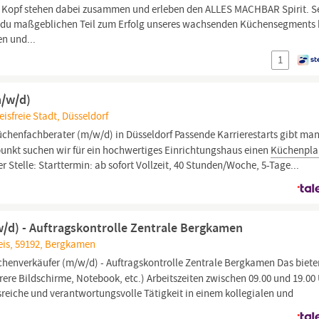
e Kopf stehen dabei zusammen und erleben den ALLES MACHBAR Spirit. S
t du maßgeblichen Teil zum Erfolg unseres wachsenden Küchensegments 
n und...
1
m/w/d)
isfreie Stadt, Düsseldorf
üchenfachberater (m/w/d) in Düsseldorf Passende Karrierestarts gibt man
nkt suchen wir für ein hochwertiges Einrichtungshaus einen
Küchenpla
 Stelle: Starttermin: ab sofort Vollzeit, 40 Stunden/Woche, 5-Tage...
/d) - Auftragskontrolle Zentrale Bergkamen
eis, 59192, Bergkamen
chenverkäufer (m/w/d) - Auftragskontrolle Zentrale Bergkamen Das biete
re Bildschirme, Notebook, etc.) Arbeitszeiten zwischen 09.00 und 19.00
eiche und verantwortungsvolle Tätigkeit in einem kollegialen und