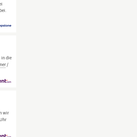
ei
bei.
 in die
ner
/
n wir
 Uhr