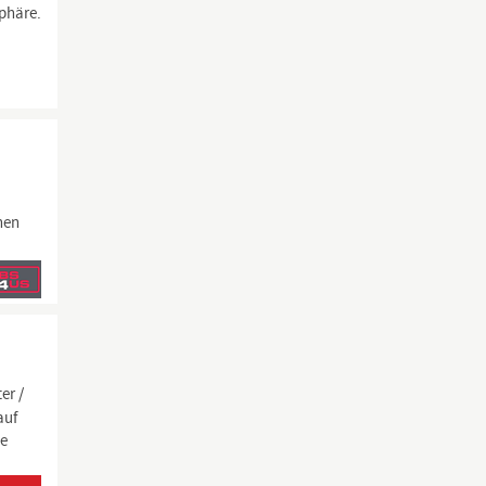
phäre.
nen
er /
auf
ne