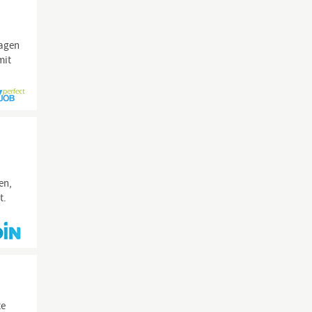
ragen
mit
en,
t.
te