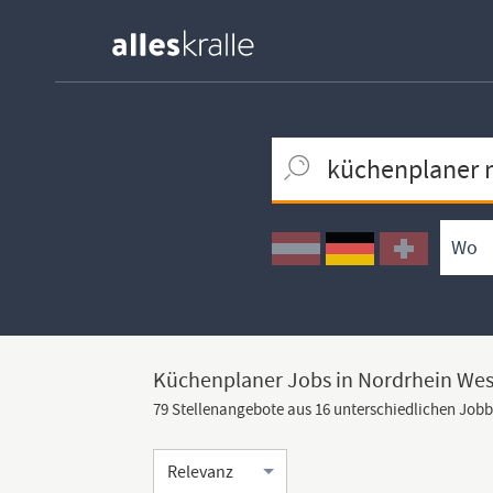
Keywortsuche
Ortssuche
Umkreissuche
Arbeitsform
Küchenplaner Jobs in Nordrhein Wes
79 Stellenangebote aus 16 unterschiedlichen Job
Sortierung