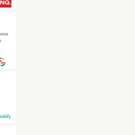
eine
n