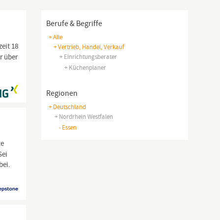
Berufe & Begriffe
+ Alle
zeit 18
+ Vertrieb, Handel, Verkauf
r über
+ Einrichtungsberater
+ Küchenplaner
Regionen
+ Deutschland
+ Nordrhein Westfalen
-
Essen
te
Sei
bei.