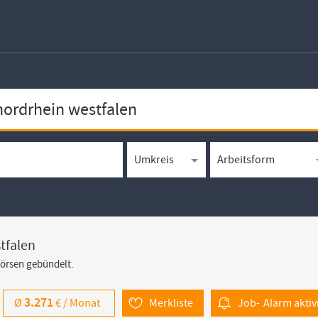
tfalen
börsen gebündelt.
3.271
Ø
€ /
Monat
Merkliste
Job-
Alarm
aktiv