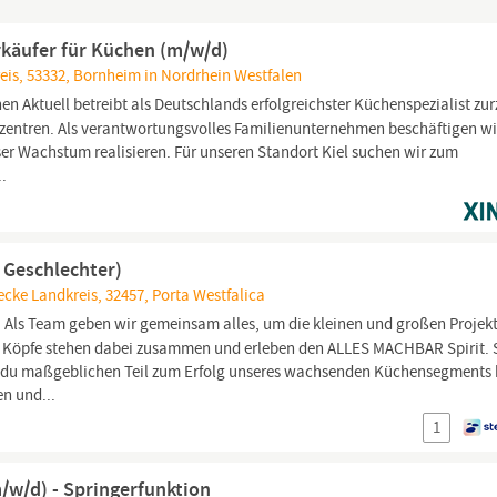
rkäufer für Küchen (m/w/d)
eis, 53332, Bornheim in Nordrhein Westfalen
n Aktuell betreibt als Deutschlands erfolgreichster Küchenspezialist zur
zentren. Als verantwortungsvolles Familienunternehmen beschäftigen wi
er Wachstum realisieren. Für unseren Standort Kiel suchen wir zum
..
 Geschlechter)
cke Landkreis, 32457, Porta Westfalica
. Als Team geben wir gemeinsam alles, um die kleinen und großen Projek
ge Köpfe stehen dabei zusammen und erleben den ALLES MACHBAR Spirit. 
t du maßgeblichen Teil zum Erfolg unseres wachsenden Küchensegments 
n und...
1
/w/d) - Springerfunktion