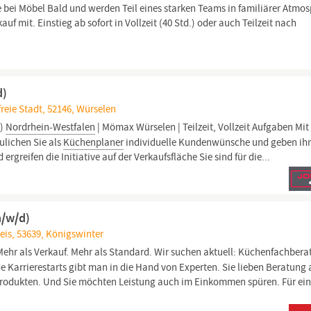
bei Möbel Bald und werden Teil eines starken Teams in familiärer Atmos
uf mit. Einstieg ab sofort in Vollzeit (40 Std.) oder auch Teilzeit nach
d)
reie Stadt, 52146, Würselen
d)
Nordrhein-Westfalen
| Mömax Würselen | Teilzeit, Vollzeit Aufgaben Mit
lichen Sie als
Küchenplaner
individuelle Kundenwünsche und geben ih
ergreifen die Initiative auf der Verkaufsfläche Sie sind für die...
m/w/d)
eis, 53639, Königswinter
Mehr als Verkauf. Mehr als Standard. Wir suchen aktuell: Küchenfachberat
 Karrierestarts gibt man in die Hand von Experten. Sie lieben Beratung 
Produkten. Und Sie möchten Leistung auch im Einkommen spüren. Für ei