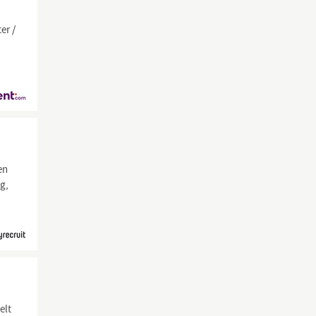
er /
en
g,
elt