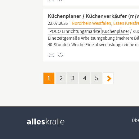
Küchenplaner / Küchenverkäufer (m/w/
22.07.2026
Nordrhein Westfalen, Essen Kreisfre
POCO Einrichtungsmärkte
Küchenplaner
/ Küc
Eine zeitgemäße Arbeitsumgebung (mehrere Bilds
40-Stunden-Woche Eine abwechslungsreiche und
1
2
3
4
5
Übe