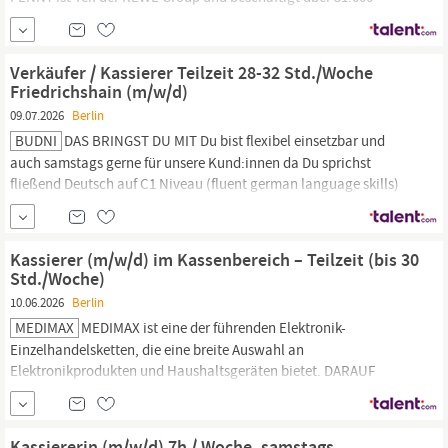
Mitarbeitende in rund 2.130 Märkten, an 10 Logistikstandorten
und in den Zentralen. Im #teampenny sind wir gemeinsam stark
und begegnen uns mit Respekt und Wertschätzung.
Verkäufer / Kassierer Teilzeit 28-32 Std./Woche
Friedrichshain (m/w/d)
09.07.2026
Berlin
BUDNI
DAS BRINGST DU MIT Du bist flexibel einsetzbar und
auch samstags gerne für unsere Kund:innen da Du sprichst
fließend Deutsch auf C1 Niveau (fluent german language skills)
Du bringst Neugier und Freude am Kundenkontakt mit Du hast ein
Gespür für Menschen und begegnest unseren Kund:innen mit
einem Lächeln Deine Begeisterung für Drogerieprodukte steckt an
Kassierer (m/w/d) im Kassenbereich – Teilzeit (bis 30
und Du...
Std./Woche)
10.06.2026
Berlin
MEDIMAX
MEDIMAX ist eine der führenden Elektronik-
Einzelhandelsketten, die eine breite Auswahl an
Elektronikprodukten und Haushaltsgeräten bietet. DARAUF
KANNST DU DICH FREUEN Leistungsgerechtes Gehalt
Mitarbeiterrabatte und Personalvorteilsprogramme Gezielte
Weiterbildungsangebote und Herstellerschulungen durch unsere
Kassiererin (m/w/d) 7h / Woche, samstags