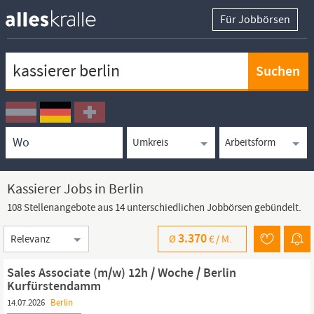
Für Jobbörsen
Keywortsuche
Ortssuche
Umkreissuche
Arbeitsform
Kassierer Jobs in Berlin
108 Stellenangebote aus 14 unterschiedlichen Jobbörsen gebündelt.
Sortierung
3.370
Ø
€ /
M.
Sales Associate (m/w) 12h / Woche / Berlin
Kurfürstendamm
14.07.2026
Berlin