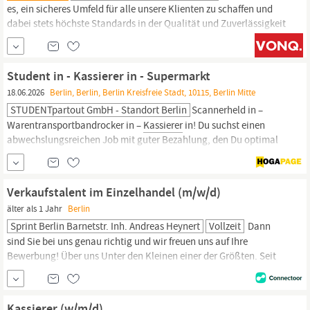
es, ein sicheres Umfeld für alle unsere Klienten zu schaffen und
dabei stets höchste Standards in der Qualität und Zuverlässigkeit
unserer Dienstleistungen zu gewährleisten. Zur Verstärkung
unseres Teams suchen wir motivierte und zuverlässige
Sicherheitsmitarbeiter (m/w/d) für Messe & Events -
Student in - Kassierer in - Supermarkt
Quereinsteiger Willkommen im Raum
Berlin.
18.06.2026
Berlin, Berlin, Berlin Kreisfreie Stadt, 10115, Berlin Mitte
STUDENTpartout GmbH - Standort Berlin
Scannerheld in –
Warentransportbandrocker in –
Kassierer
in! Du suchst einen
abwechslungsreichen Job mit guter Bezahlung, den Du optimal
mit Deinem Studium vereinbaren kannst? Dann bist Du hier genau
richtig! Unsere namhaften Kunden aus dem
Lebensmitteleinzelhandel freuen sich auf Deine Unterstützung an
Verkaufstalent im Einzelhandel (m/w/d)
der Kasse. Deine Aufgaben: Verstärkung der Filial-Teams unserer
älter als 1 Jahr
Berlin
Kunden als
Kassierer
in Bearbeitung der
Sprint Berlin Barnetstr. Inh. Andreas Heynert
Vollzeit
Dann
sind Sie bei uns genau richtig und wir freuen uns auf Ihre
Bewerbung! Über uns Unter den Kleinen einer der Größten. Seit
fast 30 Jahren behauptet sich die von internationalen
Konzerngesellschaften unabhängige Sprint Tank GmbH
erfolgreich auf dem deutschen Tankstellenmarkt. Das
Kassierer (w/m/d)