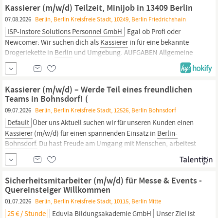
Umgebung. Deine Vorteile: Faire & pünktliche Vergütung
Kassierer (m/w/d) Teilzeit, Minijob in 13409 Berlin
Intensive...
07.08.2026
Berlin, Berlin Kreisfreie Stadt, 10249, Berlin Friedrichshain
ISP-Instore Solutions Personnel GmbH
Egal ob Profi oder
Newcomer: Wir suchen dich als
Kassierer
in für eine bekannte
Drogeriekette in
Berlin
und Umgebung. AUFGABEN Allgemeine
Kassen- und Verkaufstätigkeiten Or
Kassierer (m/w/d) – Werde Teil eines freundlichen
Teams in Bohnsdorf! (
09.07.2026
Berlin, Berlin Kreisfreie Stadt, 12526, Berlin Bohnsdorf
Default
Über uns Aktuell suchen wir für unseren Kunden einen
Kassierer
(m/w/d) für einen spannenden Einsatz in
Berlin-
Bohnsdorf.
Du hast Freude am Umgang mit Menschen, arbeitest
sorgfältig und behältst auch in lebhaften Situationen den
Überblick? Dann erwartet dich eine abwechslungsreiche Tätigkeit
im direkten Kundenkontakt in einem modernen...
Sicherheitsmitarbeiter (m/w/d) für Messe & Events -
Quereinsteiger Willkommen
01.07.2026
Berlin, Berlin Kreisfreie Stadt, 10115, Berlin Mitte
25 € / Stunde
Eduvia Bildungsakademie GmbH
Unser Ziel ist