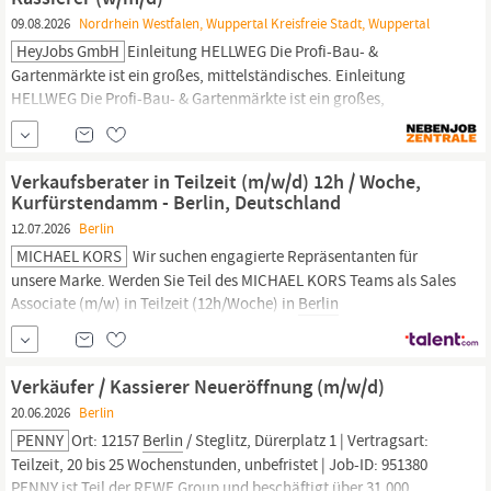
inhabergeführte Mineralölunternehmen mit regionalem
09.08.2026
Nordrhein Westfalen, Wuppertal Kreisfreie Stadt, Wuppertal
Schwerpunkt in
Berlin,
HeyJobs GmbH
Einleitung HELLWEG Die Profi-Bau- &
Gartenmärkte ist ein großes, mittelständisches. Einleitung
HELLWEG Die Profi-Bau- & Gartenmärkte ist ein großes,
mittelständisches Handelsunternehmen und wurde mehrfach als
bester Baumarkt für exzellenten Kundenservice ausgezeichnet.
Für unseren Markt in Wuppertal suchen wir Sie als
Kassierer
Verkaufsberater in Teilzeit (m/w/d) 12h / Woche,
(w/m/d)
Kurfürstendamm - Berlin, Deutschland
12.07.2026
Berlin
MICHAEL KORS
Wir suchen engagierte Repräsentanten für
unsere Marke. Werden Sie Teil des MICHAEL KORS Teams als Sales
Associate (m/w) in Teilzeit (12h/Woche) in
Berlin
Kurfürstendamm Verantwortungsbereich Verkauf unserer
hochwertigen Kollektionen durch exzellenten Kundenservice und
kompetente Beratung in gepflegter und ansprechender
Verkäufer / Kassierer Neueröffnung (m/w/d)
Atmosphäre Erreichen und
20.06.2026
Berlin
PENNY
Ort: 12157
Berlin
/ Steglitz, Dürerplatz 1 | Vertragsart:
Teilzeit, 20 bis 25 Wochenstunden, unbefristet | Job-ID: 951380
PENNY ist Teil der REWE Group und beschäftigt über 31.000