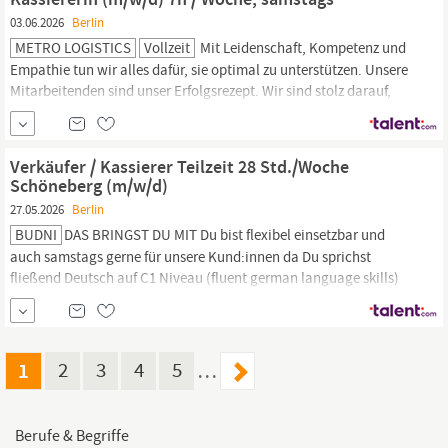
interne Lernplattform Campus Verantwortung im eigenen...
03.06.2026
Berlin
METRO LOGISTICS
Vollzeit
Mit Leidenschaft, Kompetenz und
Empathie tun wir alles dafür, sie optimal zu unterstützen. Unsere
Mitarbeitenden sind unser Erfolgsrezept. Wir sind stolz darauf,
dass unsere vielfältigen Teams mit hohem Engagement jeden Tag
zum Erfolg von METRO beitragen. Werden auch Sie ein Teil von
uns. Stellenbeschreibung Als
Kassiererin
(m/w/d) sind Sie der
Verkäufer / Kassierer Teilzeit 28 Std./Woche
Schöneberg (m/w/d)
27.05.2026
Berlin
BUDNI
DAS BRINGST DU MIT Du bist flexibel einsetzbar und
auch samstags gerne für unsere Kund:innen da Du sprichst
fließend Deutsch auf C1 Niveau (fluent german language skills)
Du bringst Neugier und Freude am Kundenkontakt mit Du hast ein
Gespür für Menschen und begegnest unseren Kund:innen mit
einem Lächeln Deine Begeisterung für Drogerieprodukte steckt an
und Du...
1
2
3
4
5
…
Berufe & Begriffe