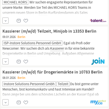
MICHAEL KORS
Wir suchen engagierte Repräsentanten für
unsere Marke. Werden Sie Teil des MICHAEL KORS Teams in
unserem neuen Store in
Berlin
Kurfürstendamm als Sales
Associate (m/w) 12h
Berlin
Kurfürstendamm
Verantwortungsbereich Verkauf unserer hochwertigen
Kollektionen durch exzellenten Kundenservice und kompetente
Kassierer (m/w/d) Teilzeit, Minijob in 13353 Berlin
Beratung in gepflegter und...
09.07.2026
Berlin
ISP-Instore Solutions Personnel GmbH
Egal ob Profi oder
Newcomer: Wir suchen dich als
Kassierer
in für eine bekannte
Drogeriekette in
Berlin
und Umgebung. Aufgaben Allgemeine
Kassen- und Verkaufstätigkeiten Ordnung & Sauberkeit im
Kassenbereich Qualifikation Teamfähigkeit & Zuverlässigkeit
Gute Deutschkenntnisse & sicherer Umgang mit Zahlen
Kassierer (m/w/d) für Drogeriemärkte in 10783 Berlin
Mindestens 18 Jahre...
08.07.2026
Berlin
Instore Solutions Personnel Gmbh
Teilzeit
Du bist gerne unter
Menschen, bist kommunikativ und hast Interesse am Handel?
Dann zeige bei uns dein schönstes Lächeln an der Kasse! Egal ob
Profi oder Newcomer: Wir suchen dich als
Kassierer
in für eine
bekannte Drogeriekette in Teilzeit, Minijob für
Berlin
und