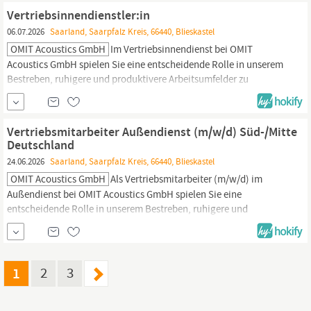
Kundenstamm – die Aufgabe ist der Ausbau, nicht die
Vertriebsinnendienstler:in
Bestandspflege.
06.07.2026
Saarland, Saarpfalz Kreis, 66440, Blieskastel
OMIT Acoustics GmbH
Im Vertriebsinnendienst bei OMIT
Acoustics GmbH spielen Sie eine entscheidende Rolle in unserem
Bestreben, ruhigere und produktivere Arbeitsumfelder zu
schaffen. Mit unserer Produktion im
Saarland
und dem
Versprechen von Made in Germany beliefern wir Unternehmen mit
maßgeschneiderten Schallschutzlösungen, die nicht nur effektiv,
Vertriebsmitarbeiter Außendienst (m/w/d) Süd-/Mitte
sondern auch stilvoll sind.
Deutschland
24.06.2026
Saarland, Saarpfalz Kreis, 66440, Blieskastel
OMIT Acoustics GmbH
Als Vertriebsmitarbeiter (m/w/d) im
Außendienst bei OMIT Acoustics GmbH spielen Sie eine
entscheidende Rolle in unserem Bestreben, ruhigere und
produktivere Arbeitsumfelder zu schaffen. Mit unserer Produktion
im
Saarland
und dem Versprechen von Made in Germany beliefern
wir Unternehmen mit maßgeschneiderten
1
2
3