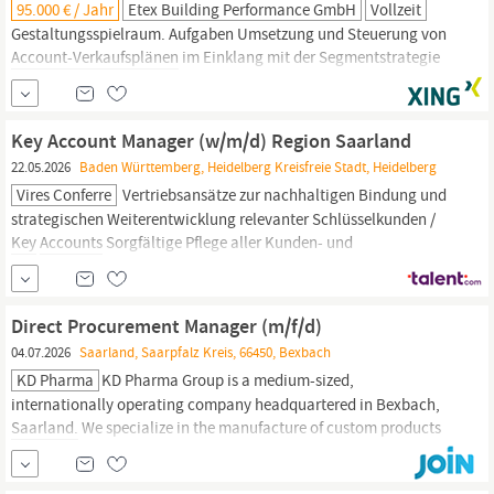
95.000 € / Jahr
Etex Building Performance GmbH
Vollzeit
Gestaltungsspielraum. Aufgaben Umsetzung und Steuerung von
Account-Verkaufsplänen
im Einklang mit der Segmentstrategie
für das zugewiesene Land/Gebiet (Deutschland). Aktive
Neukundengewinnung (Hunter-Mentalität) sowie
Weiterentwicklung bestehender
Key
Accounts.
Sicherstellung der
Key Account Manager (w/m/d) Region Saarland
Zielerreichung bei Umsatz, Marge und Wachstum. Nachhaltige
22.05.2026
Baden Württemberg, Heidelberg Kreisfreie Stadt, Heidelberg
Geschäftsentwicklung durch Neukundengewinnung und Ausbau
Vires Conferre
Vertriebsansätze zur nachhaltigen Bindung und
bestehender
Key
strategischen Weiterentwicklung relevanter Schlüsselkunden /
Key
Accounts
Sorgfältige Pflege aller Kunden- und
Marktinformationen im CRM Verantwortliche Bearbeitung von
Angeboten und Ausschreibungen sowie Dokumentation und
Verwaltung der Vertragsunterlagen Enge Zusammenarbeit mit
Direct Procurement Manager (m/f/d)
04.07.2026
Saarland, Saarpfalz Kreis, 66450, Bexbach
KD Pharma
KD Pharma Group is a medium-sized,
internationally operating company headquartered in Bexbach,
Saarland.
We specialize in the manufacture of custom products
that meet the diverse needs of the global market. KD Pharma
Group is one of the few companies worldwide offering Omega-3