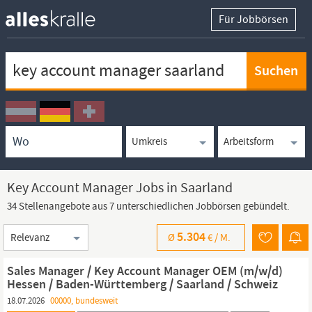
Für Jobbörsen
Keywortsuche
Ortssuche
Umkreissuche
Arbeitsform
Key Account Manager Jobs in Saarland
34 Stellenangebote aus 7 unterschiedlichen Jobbörsen gebündelt.
Sortierung
5.304
Ø
€ /
M.
Sales Manager / Key Account Manager OEM (m/w/d)
Hessen / Baden-Württemberg / Saarland / Schweiz
18.07.2026
00000, bundesweit