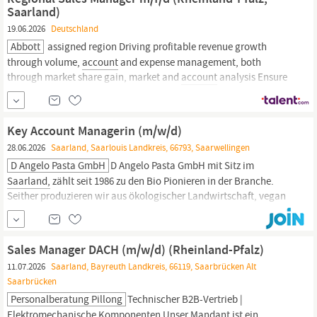
Saarland)
19.06.2026
Deutschland
Abbott
assigned region Driving profitable revenue growth
through volume,
account
and expense management, both
through market share gain, market and
account
analysis Ensure
the delivery of targets through individual recognition,
performance review, people management and reward Successful
implementation of country product launches Your...
Key Account Managerin (m/w/d)
28.06.2026
Saarland, Saarlouis Landkreis, 66793, Saarwellingen
D Angelo Pasta GmbH
D Angelo Pasta GmbH mit Sitz im
Saarland,
zählt seit 1986 zu den Bio Pionieren in der Branche.
Seither produzieren wir aus ökologischer Landwirtschaft, vegan
als auch vegetarisch gefüllte Bio-Teigwaren. Den Schutz unserer
Umwelt, den Anspruch an höchste Qualität und der kulinarische
Genuss spielen bei uns eine große Rolle.
Sales Manager DACH (m/w/d) (Rheinland-Pfalz)
11.07.2026
Saarland, Bayreuth Landkreis, 66119, Saarbrücken Alt
Saarbrücken
Personalberatung Pillong
Technischer B2B-Vertrieb |
Elektromechanische Komponenten Unser Mandant ist ein