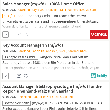
concentrates with a purity of up to 99.5%.
Sales Manager (m/w/d) - 100% Home Office
06.08.2026
Saarland, Bayreuth Landkreis, 66111, Saarbrücken Malstatt
35 € / Stunde
Hochberg GmbH
Im Team arbeiten wir
unkompliziert, zuverlässig und mit gegenseitiger Unterstützung.
Wenn du offen kommunizierst, gerne dazulernst und
Verantwortung übernimmst, bist du bei uns genau richtig. Was
dich erwartet: Karrierechancen: Hervorragende
Aufstiegsmöglichkeiten im digitalen Vertrieb und
Key
Account
Key Account Managerin (m/w/d)
Management Attraktive Vergütung:
24.06.2026
Saarland, Saarlouis Landkreis, 66793, Saarwellingen
D Angelo Pasta GmbH
D Angelo Pasta GmbH mit Sitz im
Saarland,
zählt seit 1986 zu den Bio Pionieren in der Branche.
Seither produzieren wir aus ökologischer Landwirtschaft, vegan
als auch vegetarisch gefüllte Bio-Teigwaren. Den Schutz unserer
Umwelt, den Anspruch an höchste Qualität und der kulinarische
Genuss spielen bei uns eine große Rolle.
Account Manager Elektrophysiologie (m/w/d) für die
Region Rheinland-Pfalz und Saarland
09.07.2026
Rheinland Pfalz, Trier Kreisfreie Stadt, Trier
Boston Scientific
(m/w/d) IHR VERANTWORTUNGSBEREICH Als
Senior
Account
Managerin
der Elektrophysiologie fällt in Ihren