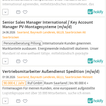
international agierendes, mittelständisches Unternehmen, das
sich auf den Vertrieb hochwertiger elektromechanischer und
elektronischer Komponenten für industrielle Anwendungen
spezialisiert hat. Gemeinsam mit einem starken internationalen
Senior Sales Manager International / Key Account
Partnernetzwerk entwickelt das Unternehmen...
Manager PV-Montagesysteme (m/w/d)
24.06.2026
Saarland, Bayreuth Landkreis, 66119, Saarbrücken Alt
Saarbrücken
Personalberatung Pillong
Internationale Kunden gewinnen.
Marktanteile ausbauen. Energiewende industriell skalieren. Unser
Mandant ist eine weltweit tätige, mittelständisch geprägte
Industriegruppe mit mehreren tausend Mitarbeitenden, hoher
Fertigungstiefe und einer starken internationalen Marktpräsenz.
Die Gruppe steht seit Jahrzehnten für industrielle Qualität,
Vertriebsmitarbeiter Außendienst Spedition (m/w/d)
technische Kompetenz,...
07.08.2026
Saarland, Bayreuth Landkreis, 66111, Saarbrücken Malstatt
90.000 € / Jahr
Ruf GmbH
Raum
Saarland
| bis 90.000 € +
Firmenwagen Für meinen Kunden, eine europaweit aufgestellte
Logistikgruppe mit über 10.000 Mitarbeitern, suche ich einen
Vertriebsmitarbeiter im Außendienst für das
Saarland.
Du
übernimmst ein etabliertes Gebiet mit bestehendem