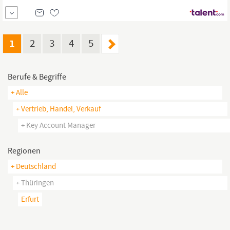
Messen und Kundenbesuchen Ihr Profil Abgeschlossener
Master/Diplom in Business Administration, Physik,
Ingenieurwesen, Naturwissenschaften oder vergleichbar 5–10
Jahre Berufserfahrung als
Key
Account
Manager,
Sales
Manager
1
2
3
4
5
oder
Berufe & Begriffe
+ Alle
+ Vertrieb, Handel, Verkauf
+ Key Account Manager
Regionen
+ Deutschland
+ Thüringen
Erfurt