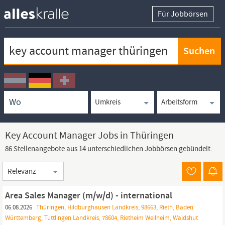
Für Jobbörsen
Keywortsuche
Ortssuche
Umkreissuche
Arbeitsform
Key Account Manager Jobs in Thüringen
86 Stellenangebote aus 14 unterschiedlichen Jobbörsen gebündelt.
Sortierung
Area Sales Manager (m/w/d) - international
06.08.2026
Thüringen, Hildburghausen Landkreis, 98663, Rieth, Baden
Württemberg, Tuttlingen Landkreis, 78604, Rietheim Weilheim, Waldshut