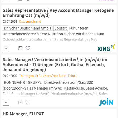
Europas und in die USA) Ihr Profil: Ausgeprägte Dienstleistungs-
und Kundenorientierung Abgeschlossenes...
Sales Representative / Key Account Manager Ketogene
Ernährung Ost (m/w/d)
03.07.2026
Ostdeutschland
Dr. Schär Deutschland GmbH
Vollzeit
Für unseren
Unternehmensbereich Keto Nutrition suchen wir für den Raum
Ostdeutschland ab sofort einen Sales Representative /
Key
Account
Manager
Ketogene Ernährung Ost (m/w/d) Deine
Aufgaben: Dir obliegt der Aufbau von starken Partnerbeziehungen
im Bereich der ketogenen Ernährungstherapie. Du besuchst
Sales Manager/ Vertriebsmitarbeiter\ in (m/w/d) im
regelmäßig...
Außendienst - Thüringen (Erfurt, Gotha, Eisenach,
Jena und Umgebung)
09.07.2026
Thüringen, Erfurt Kreisfreie Stadt, Erfurt
RÖNNEFAHRT GRUPPE
Direktvertrieb Strom/Gas, D2D
(Door2Door)-Sales
Manager
(m/w/d), Kaltakquise, Sales Advisor,
Field Sales
Manager
(m/w/d), Neukundenakquise (m/w/d), Sales
Promotion (m/w/d), Direct-Sales-
Manager
(m/w/d), Fachberater
(m/w/d) im Direktvertrieb,
Key
Account
Manager/in
/...
HR Manager, EU PXT