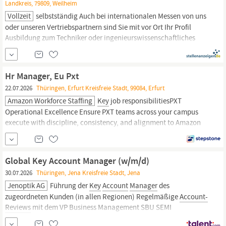
Landkreis, 79809, Weilheim
Vollzeit
selbstständig Auch bei internationalen Messen von uns
oder unseren Vertriebspartnern sind Sie mit vor Ort Ihr Profil
Ausbildung zum Techniker oder ingenieurswissenschaftliches
Studium Fundierte Berufserfahrung im internationalen Vertrieb
(z.B. als
Key
Account
Manager,
Vertriebsingenieur oder Area Sales
Manager)
Selbstbewusstes...
Hr Manager, Eu Pxt
22.07.2026
Thüringen, Erfurt Kreisfreie Stadt, 99084, Erfurt
Amazon Workforce Staffing
Key
job responsibilitiesPXT
Operational Excellence Ensure PXT teams across your campus
execute with discipline, consistency, and alignment to Amazon
standards. Use inspections and data to identify defects, validate
process integrity, and reinforce
accountability.
Own end-to-end
operational excellence through rigorous process execution,...
Global Key Account Manager (w/m/d)
30.07.2026
Thüringen, Jena Kreisfreie Stadt, Jena
Jenoptik AG
Führung der
Key
Account
Manager
des
zugeordneten Kunden (in allen Regionen) Regelmäßige
Account-
Reviews
mit dem VP Business Management SBU SEMI
Regelmäßige Kundenbesuche und Dienstreisen (innerhalb