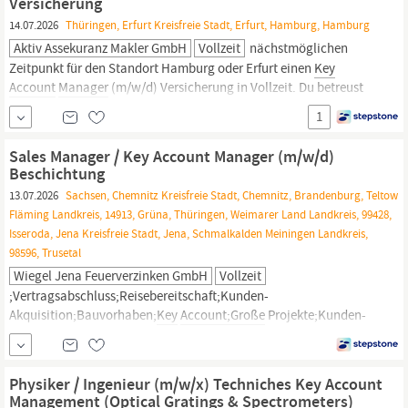
Versicherung
14.07.2026
Thüringen, Erfurt Kreisfreie Stadt, Erfurt, Hamburg, Hamburg
Aktiv Assekuranz Makler GmbH
Vollzeit
nächstmöglichen
Zeitpunkt für den Standort Hamburg oder Erfurt einen
Key
Account
Manager
(m/w/d) Versicherung in Vollzeit. Du betreust
einen etablierten Kundenstamm und akquirierst
1
eigenverantwortlich Kundenbeziehungen im Bereich der
gewerblichen und industriellen Versicherungen Du bereitest
Sales Manager / Key Account Manager (m/w/d)
Kundenbesuche vor und stimmst
Beschichtung
13.07.2026
Sachsen, Chemnitz Kreisfreie Stadt, Chemnitz, Brandenburg, Teltow
Fläming Landkreis, 14913, Grüna, Thüringen, Weimarer Land Landkreis, 99428,
Isseroda, Jena Kreisfreie Stadt, Jena, Schmalkalden Meiningen Landkreis,
98596, Trusetal
Wiegel Jena Feuerverzinken GmbH
Vollzeit
;Vertragsabschluss;Reisebereitschaft;Kunden-
Akquisition;Bauvorhaben;
Key
Account;Große
Projekte;Kunden-
Akquisition;Metallbau;Patientenbetreuung;Projektbeteiligte;Entwick
Beratung;Stahlbau;Pulverbeschichten;Infrastruktur;Korrosionsschutz..
Physiker / Ingenieur (m/w/x) Techniches Key Account
Management (Optical Gratings & Spectrometers)