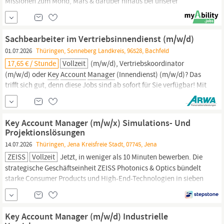
Missionen zum Mond, Mars & darüber hinaus bei unserer
weltweiten Kundenbasis. Ihre Aufgaben: Selbstständige
Betreuung und Beratung unserer Kunden zu unserem
anspruchsvollen Produktportfolio, inkl. Preisgestaltung und
Sachbearbeiter im Vertriebsinnendienst (m/w/d)
Verhandlungsführung Verantwortung für die...
01.07.2026
Thüringen, Sonneberg Landkreis, 96528, Bachfeld
17,65 € / Stunde
Vollzeit
(m/w/d), Vertriebskoordinator
(m/w/d) oder
Key
Account
Manager
(Innendienst) (m/w/d)? Das
trifft sich gut, denn diese Jobs sind ab sofort für Sie verfügbar! Mit
Ihrer Bewerbung erklären Sie sich mit den Datenschutzrichtlinien
der Firma ARWA Personaldienstleistungen GmbH einverstanden.
Diese finden Sie auf unserer...
Key Account Manager (m/w/x) Simulations- Und
Projektionslösungen
14.07.2026
Thüringen, Jena Kreisfreie Stadt, 07745, Jena
ZEISS
Vollzeit
Jetzt, in weniger als 10 Minuten bewerben. Die
strategische Geschäftseinheit ZEISS Photonics & Optics bündelt
starke Consumer Products und High-End-Technologien in sieben
hochspezialisierten Unternehmenseinheiten. Werden Sie Teil von
Simulations Projections Solutions (SIM) und tragen Sie als
Key
Account
Manager
(m...
Key Account Manager (m/w/d) Industrielle