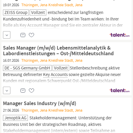
19.07.2026
Thüringen, Jena Kreisfreie Stadt, Jena
ZEISS Group
Vollzeit
entscheidend zur langfristigen
Kundenzufriedenheit und -bindung bei Im Team wirken: In Ihrer
Rolle als
Key
Account
Manager
sind Sie ein zentraler Akteur in der
interdisziplinären Zusammenarbeit Sie fördern den
Informationsfluss und die Koordination zwischen verschiedenen
Teams wie beispielsweise Produktmanagement und...
Sales Manager (m/w/d) Lebensmittelanalytik &
Labordienstleistungen – Ost-/Mitteldeutschland
16.07.2026
Thüringen, Jena Kreisfreie Stadt, Jena
DE - SGS Germany GmbH
Vollzeit
Stellenbeschreibung aktive
Betreuung definierter
Key
Accounts
sowie gezielte Akquise neuer
Kunden mit regionalem Schwerpunkt Ost-/Mitteldeutschland
Beratung und Vertrieb des gesamten SGS Produkt- und
Dienstleistungsportfolios im Bereich Lebensmittelanalytik,
Laborprüfungen sowie Prüf- und Zertifizierungsdienstleistungen
Manager Sales Industry (w/m/d)
Aufbau, Pflege...
27.06.2026
Thüringen, Jena Kreisfreie Stadt, Jena
Jenoptik AG
Stakeholdermanagement: Unterstützung der
Business Unit bei der strategischen Roadmap, aktives
Stakeholdermanagement (intern/extern) sowie Teilnahme an