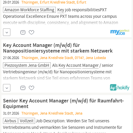
29.07.2026
Thüringen, Erfurt Kreisfreie Stadt, Erfurt
Amazon Workforce Staffing
Key
job responsibilitiesPXT
Operational Excellence Ensure PXT teams across your campus
execute with discipline, consistency, and alignment to Amazon
standards. Use inspections and data to identify defects, validate
process integrity, and reinforce
accountability.
Own end-to-end
operational excellence through rigorous process execution,...
Key Account Manager (m/w/d) für
Nanopositioniersysteme mit starkem Netzwerk
27.06.2026
Thüringen, Jena Kreisfreie Stadt, 07747, Jena Lobeda
Piezosystem Jena GmbH
Als
Key
Account
Manager
/ senior
Vertriebsingenieur (m/w/d) für Nanopositioniersysteme mit
starkem Netzwerk sind Sie Teil eines erfahrenen Teams von
Experten, die sich der Konstruktion und Entwicklung von
innovativen Lösungen verschrieben haben. Ihre Aufgabe ist es,
unsere Kunden zu begeistern und mit erstklassigem...
Senior Key Account Manager (m/w/d) für Raumfahrt-
Equipment
31.07.2026
Thüringen, Jena Kreisfreie Stadt, Jena
Airbus
Vollzeit
Job Description: Werden Sie Teil unseres
Vertriebsteams und vermarkten Sie Sensoren und Instrumente für