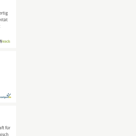
ertig
vität
t
ft für
nisch