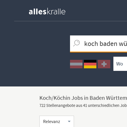
Keywortsuche
Ortssuche
Umkreissuche
Arbeitsform
Koch/Köchin Jobs in Baden Württe
722 Stellenangebote aus 41 unterschiedlichen Jo
Sortierung