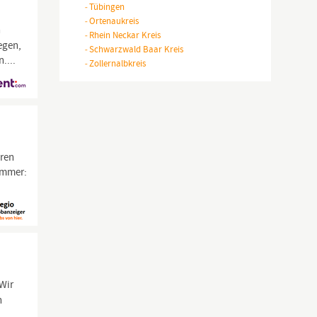
-
Tübingen
-
Ortenaukreis
n
-
Rhein Neckar Kreis
legen,
-
Schwarzwald Baar Kreis
....
-
Zollernalbkreis
eren
nummer:
 Wir
n