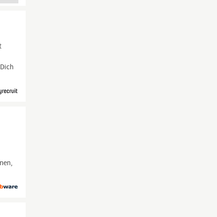
t
 Dich
nnen,