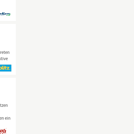
treten
ktive
ätzen
en ein