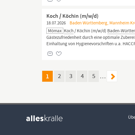
Koch / Köchin (m/w/d)
18.07.2026
Baden Württemberg, Mannheim Kre
Mömax
Koch
/ Köchin (m/w/d)
Baden-Württe
Gästezufriedenheit durch eine optimale Zuber
Einhaltung von Hygienevorschriften u.a. HACCP-
1
2
3
4
5
…
Übe