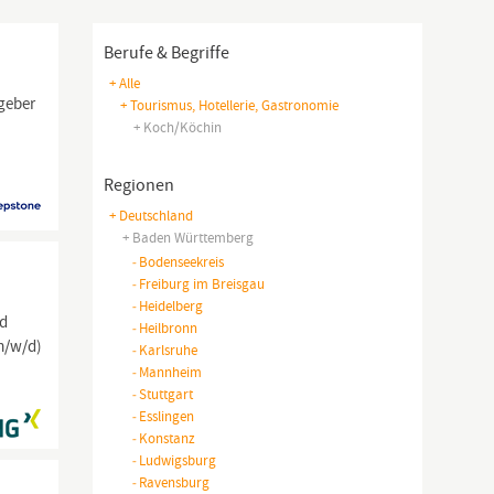
Berufe & Begriffe
+ Alle
tgeber
+ Tourismus, Hotellerie, Gastronomie
+ Koch/köchin
Regionen
+ Deutschland
+ Baden Württemberg
-
Bodenseekreis
-
Freiburg im Breisgau
-
Heidelberg
nd
-
Heilbronn
/w/d)
-
Karlsruhe
-
Mannheim
-
Stuttgart
-
Esslingen
-
Konstanz
-
Ludwigsburg
-
Ravensburg