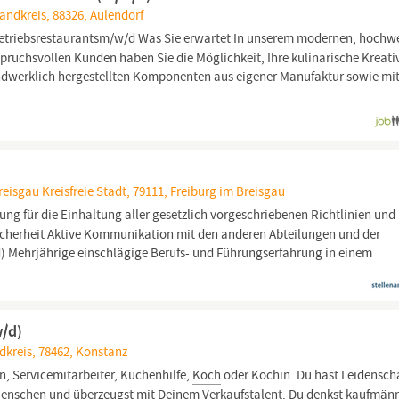
ndkreis, 88326, Aulendorf
 Betriebsrestaurantsm/w/d Was Sie erwartet In unserem modernen, hochw
pruchsvollen Kunden haben Sie die Möglichkeit, Ihre kulinarische Kreati
handwerklich hergestellten Komponenten aus eigener Manufaktur sowie mi
isgau Kreisfreie Stadt, 79111, Freiburg im Breisgau
g für die Einhaltung aller gesetzlich vorgeschriebenen Richtlinien und
icherheit Aktive Kommunikation mit den anderen Abteilungen und der
 Mehrjährige einschlägige Berufs- und Führungserfahrung in einem
w/d)
kreis, 78462, Konstanz
in, Servicemitarbeiter, Küchenhilfe,
Koch
oder Köchin. Du hast Leidenscha
 Menschen und überzeugst mit Deinem Verkaufstalent. Du denkst kaufmän