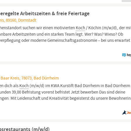
eregelte Arbeitszeiten & freie Feiertage
s, 89160, Dornstadt
enstandort suchen wir einen motivierten
Koch
/ Köchin (m/w/d), der mi
lanbare Arbeitszeiten und ein starkes Team legt. Wer? Was? Wieso? Ob
verpflegung oder moderne Gemeinschaftsgastronomie – bei uns erwartet
aar Kreis, 78073, Bad Dürrheim
en dich als
Koch
(m/w/d) im KWA Kurstift Bad Dürrheim in Bad Dürrheim
tunden 39,00 Befristung vorerst befristet Jetzt bewerben Das sind deine
ingen: Mit Leidenschaft und Kreativität begeisterst du unsere Bewohneri
ebsrestaurants (m/w/d)