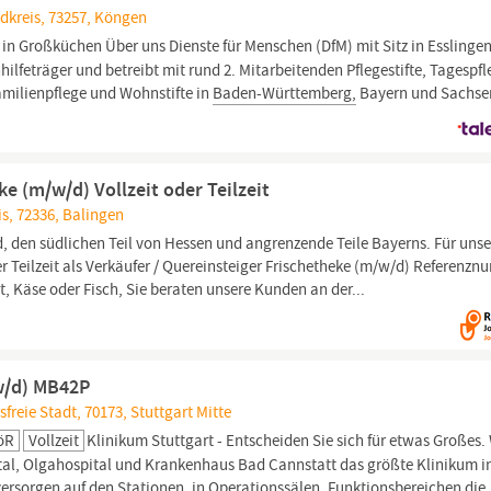
dkreis, 73257, Köngen
 in Großküchen Über uns Dienste für Menschen (DfM) mit Sitz in Esslinge
nhilfeträger und betreibt mit rund 2. Mitarbeitenden Pflegestifte, Tagespf
amilienpflege und Wohnstifte in
Baden-Württemberg,
Bayern und Sachsen
e (m/w/d) Vollzeit oder Teilzeit
s, 72336, Balingen
, den südlichen Teil von Hessen und angrenzende Teile Bayerns. Für uns
er Teilzeit als Verkäufer / Quereinsteiger Frischetheke (m/w/d) Referenz
, Käse oder Fisch, Sie beraten unsere Kunden an der...
/w/d) MB42P
reie Stadt, 70173, Stuttgart Mitte
AöR
Vollzeit
Klinikum Stuttgart - Entscheiden Sie sich für etwas Großes.
tal, Olgahospital und Krankenhaus Bad Cannstatt das größte Klinikum i
ersorgen auf den Stationen, in Operationssälen, Funktionsbereichen die