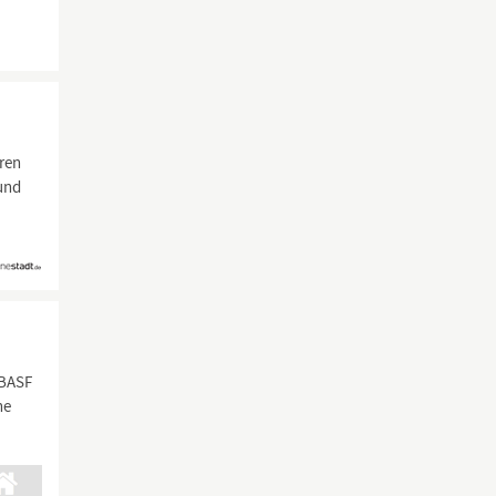
aren
 und
 BASF
ne