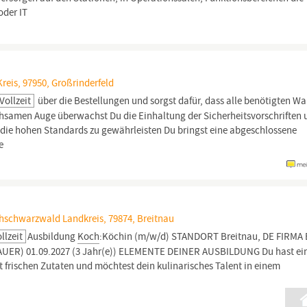
oder IT
eis, 97950, Großrinderfeld
Vollzeit
über die Bestellungen und sorgst dafür, dass alle benötigten W
chsamen Auge überwachst Du die Einhaltung der Sicherheitsvorschriften
die hohen Standards zu gewährleisten Du bringst eine abgeschlossene
e
schwarzwald Landkreis, 79874, Breitnau
llzeit
Ausbildung
Koch
:Köchin (m/w/d) STANDORT Breitnau, DE FIRMA
R) 01.09.2027 (3 Jahr(e)) ELEMENTE DEINER AUSBILDUNG Du hast ei
it frischen Zutaten und möchtest dein kulinarisches Talent in einem