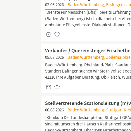
02.06.2026
Baden Württemberg, Esslingen Lan
Dienste Für Menschen (DfM)
bereits Erfahrung
(
Baden-Württemberg
) ist ein diakonischer Alte
ambulante Pflegedienste, Diakoniestationen, F
Verkäufer / Quereinsteiger Frischethek
05.08.2026
Baden Württemberg, Zollernalbkrei
Baden-Württemberg,
Rheinland-Pfalz, Saarland
Standort Balingen suchen wir Sie in Vollzeit od
41116 Ihre Aufgaben Beratung: Ob Fleisch, Wurst
Stellvertretende Stationsleitung (m
06.08.2026
Baden Württemberg, Stuttgart Kreisf
Klinikum Der Landeshauptstadt Stuttgart GK
sind mit unseren drei Häusern Katharinenhospi
Baden-Württemberg.
Über 9500 Mitarbeitende v