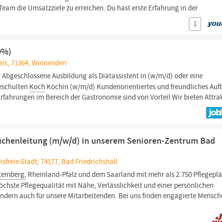
m die Umsatzziele zu erreichen. Du hast erste Erfahrung in der
1
50%)
is, 71364, Winnenden
 Abgeschlossene Ausbildung als Diätassistent in (w/m/d) oder eine
geschulten
Koch
Köchin (w/m/d) Kundenorientiertes und freundliches Auf
 Erfahrungen im Bereich der Gastronomie sind von Vorteil Wir bieten Attra
Küchenleitung (m/w/d) in unserem Senioren-Zentrum Bad
freie Stadt, 74177, Bad Friedrichshall
temberg,
Rheinland-Pfalz und dem Saarland mit mehr als 2.750 Pflegepl
öchste Pflegequalität mit Nähe, Verlässlichkeit und einer persönlichen
ndern auch für unsere Mitarbeitenden. Bei uns finden engagierte Mensch