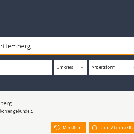
mberg
bbörsen gebündelt.
Merkliste
Job-
Alarm
aktiv