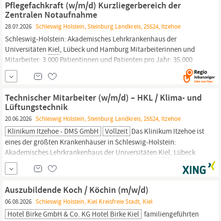
dem Motto Das machen wir besser selbst! ein hochwertiges und
Pflegefachkraft (w/m/d) Kurzliegerbereich der
nachhaltiges kulinarisches Angebot...
Zentralen Notaufnahme
28.07.2026
Schleswig Holstein, Steinburg Landkreis, 25524, Itzehoe
Schleswig-Holstein: Akademisches Lehrkrankenhaus der
Universitäten
Kiel
, Lübeck und Hamburg Mitarbeiterinnen und
Mitarbeiter: 3.000 Patientinnen und Patienten pro Jahr: 35.000
stationär, 51.000 ambulant Kontakt: Klinikum und
Seniorenzentrum Itzehoe Robert-
Koch
-Straße 2 25524 Itzehoe Sie
haben Fragen? Gerne helfen wir Ihnen weiter.
Technischer Mitarbeiter (w/m/d) – HKL / Klima- und
Lüftungstechnik
20.06.2026
Schleswig Holstein, Steinburg Landkreis, 25524, Itzehoe
Klinikum Itzehoe - DMS GmbH
Vollzeit
Das Klinikum Itzehoe ist
eines der größten Krankenhäuser in Schleswig-Holstein:
Akademisches Lehrkrankenhaus der Universitäten
Kiel
, Lübeck
und Hamburg Mitarbeiterinnen und Mitarbeiter: 3.000
Patientinnen und Patienten pro Jahr: über 30.000 stationär, rund
55.000 ambulant Sie möchten mit Ihrer technischen Expertise
Auszubildende Koch / Köchin (m/w/d)
dazu beitragen, dass ein...
06.08.2026
Schleswig Holstein, Kiel Kreisfreie Stadt, Kiel
Hotel Birke GmbH & Co. KG Hotel Birke Kiel
familiengeführten