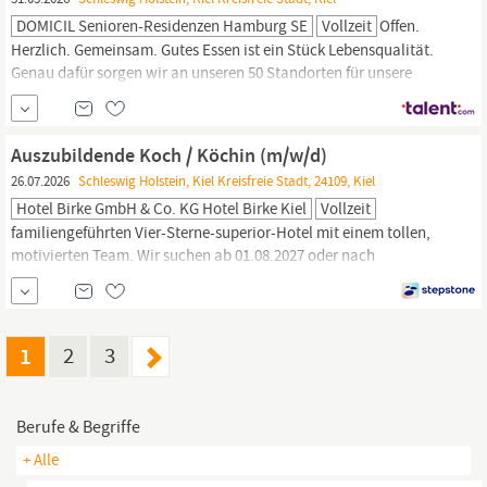
DOMICIL Senioren-Residenzen Hamburg SE
Vollzeit
Offen.
Herzlich. Gemeinsam. Gutes Essen ist ein Stück Lebensqualität.
Genau dafür sorgen wir an unseren 50 Standorten für unsere
Bewohnerinnen und Bewohner. Koche mit Liebe und
Verantwortung und komm in unser Team als
Koch
(m/w/d) Wir
bieten dir: Pro Monat 50 € Gutschein über become.1 – du
Auszubildende Koch / Köchin (m/w/d)
entscheidest, wofür JobRad Steuerfreie Zuschüsse
26.07.2026
Schleswig Holstein, Kiel Kreisfreie Stadt, 24109, Kiel
Hotel Birke GmbH & Co. KG Hotel Birke Kiel
Vollzeit
familiengeführten Vier-Sterne-superior-Hotel mit einem tollen,
motivierten Team. Wir suchen ab 01.08.2027 oder nach
Vereinbarung Auszubildende (m/w/d) für den Beruf
Koch
.
Anstellungsart: Ausbildung Unser Fischers Fritz Restaurant ist
DAS Fischrestaurant in
Kiel
. In unserer offenen, top
ausgestatteten Küche wird nach den Regeln der...
1
2
3
Berufe & Begriffe
+ Alle