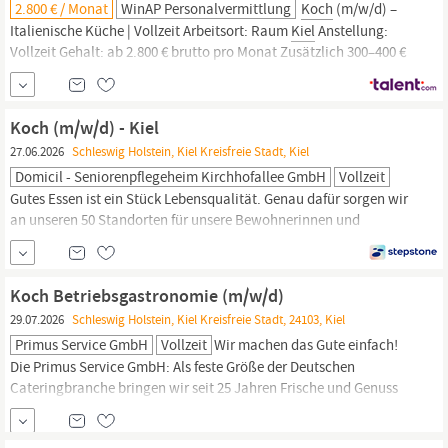
2.800 € / Monat
WinAP Personalvermittlung
‍
Koch
(m/w/d) –
Italienische Küche | Vollzeit Arbeitsort: Raum
Kiel
Anstellung:
Vollzeit Gehalt: ab 2.800 € brutto pro Monat Zusätzlich 300–400 €
Trinkgeld monatlich Verpflegung inklusive Unterstützung bei der
Unterkunft Dein neuer Arbeitsplatz Für einen erfolgreichen
italienischen Gastronomiebetrieb im Raum
Kiel
suchen wir einen
Koch (m/w/d) - Kiel
engagierten
Koch
(m/w/d)
27.06.2026
Schleswig Holstein, Kiel Kreisfreie Stadt, Kiel
Domicil - Seniorenpflegeheim Kirchhofallee GmbH
Vollzeit
Gutes Essen ist ein Stück Lebensqualität. Genau dafür sorgen wir
an unseren 50 Standorten für unsere Bewohnerinnen und
Bewohner. Koche mit Liebe und Verantwortung und komm in
unser Team als
Koch
(m/w/d) Anstellungsart: Vollzeit Vor- und
Zubereitung sämtlicher Speisen unter Einhaltung von
Koch Betriebsgastronomie (m/w/d)
Hygienevorschriften sowie internen Standards
29.07.2026
Schleswig Holstein, Kiel Kreisfreie Stadt, 24103, Kiel
Primus Service GmbH
Vollzeit
Wir machen das Gute einfach!
Die Primus Service GmbH: Als feste Größe der Deutschen
Cateringbranche bringen wir seit 25 Jahren Frische und Genuss
auch in die Kantinen unterschiedlichster Unternehmen.
Gemeinsam mit Dir möchten wir unseren Gästen in
Kiel
getreu