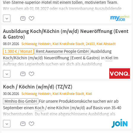
Vier-Sterne-superior-Hotel mit einem tollen, motivierten Team.
Wir suchen ab 01.08.2027 oder nach Vereinbarung Auszubildende
(m/w/d) für den Beruf
Koch
. Anstellungsart: Ausbildung Unser
Fischers Fritz Restaurant ist DAS Fischrestaurant in
Kiel
. In
unserer offenen, top ausgestatteten Küche wird nach den Regeln
Ausbildung Koch/Köchin (m/w/d) Neueröffnung (Event
der...
& Gastro)
08.07.2026
Schleswig Holstein, Kiel Kreisfreie Stadt, 24103, Kiel Altstadt
1.300 € / Monat
Rent Awesome People GmbH
Ausbildung
Koch
/Köchin (m/w/d) Neueröffnung (Event & Gastro) in
Kiel
Im
Auftrag des Legienhofs suchen wir dich als Ausbildung
Koch
/Köchin (m/w/d) Neueröffnung (Event & Gastro) in 24103
Kiel
. Wenn alles gut geht, machst du nur eine Ausbildung in
deinem Leben. Genau deshalb sollte sie mehr sein...
Koch / Köchin (w/m/d) (TZ/VZ)
30.06.2026
Schleswig Holstein, Kiel Kreisfreie Stadt, Kiel
Mmhio Bio GmbH
Für unsere Produktionsküche suchen wir ab
September einen
Koch
/ eine Köchin (m/w/d) auf Basis von 35-40
Wochenstunden. Du hast eine abgeschlossene Ausbildung als
Koch
/Köchin (m/w/d) Strukturiertes Arbeiten ist dein A und O? Du
bist auch in stressigen Situationen konzentriert, umsichtig und
teamfähig? Du bist körperlich fit und...