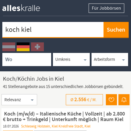
Für Jobbörsen
Keywortsuche
Ortssuche
Umkreissuche
Arbeitsform
Koch/Köchin Jobs in Kiel
41 Stellenangebote aus 15 unterschiedlichen Jobbörsen gebündelt.
Sortierung
2.556
Ø
€ /
M.
‍ Koch (m/w/d) – Italienische Küche | Vollzeit | ab 2.800
€ brutto + Trinkgeld | Unterkunft möglich | Raum Kiel
18.07.2026
Schleswig Holstein, Kiel Kreisfreie Stadt, Kiel