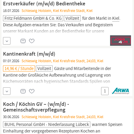
Erstverkäufer (m/w/d) Bedientheke
18.07.2026
Schleswig Holstein, Kiel Kreisfreie Stadt, Kiel
Fritz Feldmann GmbH & Co. KG
Vollzeit
für den Markt in
Kiel
.
Diese Aufgaben erwarten Sie: Das Verkaufen und Begeistern
unserer Markant Kunden an der Bedientheke für unsere
hochwertigen Wurst- und Salatprodukte am Bedienungstresen.
Sie gestalten unsere Wurstbedientheke mit einer sehr
ansprechenden Warenpräsentation und Leidenschaft.
Kantinenkraft (m/w/d)
Kompetente Beratung sowie einen zuvorkommenden Service....
07.07.2026
Schleswig Holstein, Kiel Kreisfreie Stadt, 24103, Kiel
14,96 € / Stunde
Vollzeit
Gäste und Mitarbeitende in der
Kantine oder Großküche Aufbewahrung und Lagerung von
Küchenvorräten nach hygienischen Standards Spülen von
Geschirr und Küchenutensilien Dein Profil Flexibilität
1
Motivation/Leistungsbereitschaft Zuverlässigkeit Bewerbe Dich
jetzt! Bei Fragen stehen wir Dir gerne persönlich, telefonisch unter
Koch / Köchin GV – (w/m/d) -
04 31 / 66 84 69 - 0 oder per E-Mail an
kiel
, Servicekraft
Gemeinschaftsverpflegung
(Gastronomie) (m/w/d),
Koch
30.06.2026
Schleswig Holstein, Kiel Kreisfreie Stadt, 24103, Kiel
BUHL Personal GmbH - Niederlassung Lübeck
warmen Speisen
Einhaltung der vorgegebenen Rezepturen Kochen an