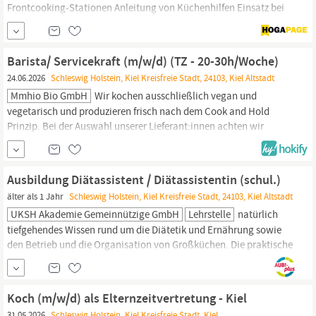
Frontcooking-Stationen Anleitung von Küchenhilfen Einsatz bei
kleineren Veranstaltungen & Events Umsetzung & Dokumentation
der Richtlinien des HACCP-Konzeptes Ihr Profil: Eine
abgeschlossene Berufsausbildung als
Koch
/Köchin (w/m/d)
Barista/ Servicekraft (m/w/d) (TZ - 20-30h/Woche)
Flexibler Teamplayer, sicher auf verschiedenen...
24.06.2026
Schleswig Holstein, Kiel Kreisfreie Stadt, 24103, Kiel Altstadt
Mmhio Bio GmbH
Wir kochen ausschließlich vegan und
vegetarisch und produzieren frisch nach dem Cook and Hold
Prinzip. Bei der Auswahl unserer Lieferant:innen achten wir
insbesondere bei allen frischen Zutaten auf ihre regionale
Herkunft und kooperieren hier mit Höfen aus der Umgebung.
Darüber hinaus bieten wir über unsere eigene Filiale und unsere
Ausbildung Diätassistent / Diätassistentin (schul.)
externen Caterings ganz
Kiel
die
älter als 1 Jahr
Schleswig Holstein, Kiel Kreisfreie Stadt, 24103, Kiel Altstadt
UKSH Akademie Gemeinnützige GmbH
Lehrstelle
natürlich
tiefgehendes Wissen rund um die Diätetik und Ernährung sowie
den Betrieb und die Organisation von Großküchen. Die praktische
Ausbildung mit 1.400 Stunden umfasst die Themen Diätetik,
Koch
- und Küchentechnik, Diät- und Ernährungsberatung und ein
Krankenhauspraktikum. Es gibt eine attraktive
Koch (m/w/d) als Elternzeitvertretung - Kiel
Ausbildungsvergütung! Voraussetzungen für die...
31.05.2026
Schleswig Holstein, Kiel Kreisfreie Stadt, Kiel