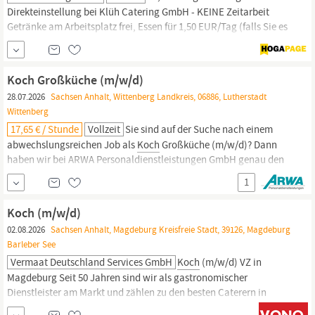
Direkteinstellung bei Klüh Catering GmbH - KEINE Zeitarbeit
Getränke am Arbeitsplatz frei, Essen für 1,50 EUR/Tag (falls Sie es
wünschen) Unbefr. Arbeitsvertrag Monatlicher Pauschallohn nach
Tarif (DEHOGA
Sachsen-Anhalt)
Klüh-Rente -
überdurchschnittlicher Arbeitgeberzuschuss zur betrieblichen
Koch Großküche (m/w/d)
Altersvorsorge Gut erreichbar...
28.07.2026
Sachsen Anhalt, Wittenberg Landkreis, 06886, Lutherstadt
Wittenberg
17,65 € / Stunde
Vollzeit
Sie sind auf der Suche nach einem
abwechslungsreichen Job als
Koch
Großküche (m/w/d)? Dann
haben wir bei ARWA Personaldienstleistungen GmbH genau den
richtigen Job für Sie im Rahmen der Arbeitnehmerüberlassung!
1
Hier die Eckdaten zum Job 17,65 € pro Stunde Lutherstadt
Wittenberg Vollzeit Gastronomie & Hotellerie Unsere Benefits
Koch (m/w/d)
Abschlagszahlungen...
02.08.2026
Sachsen Anhalt, Magdeburg Kreisfreie Stadt, 39126, Magdeburg
Barleber See
Vermaat Deutschland Services GmbH
Koch
(m/w/d) VZ in
Magdeburg Seit 50 Jahren sind wir als gastronomischer
Dienstleister am Markt und zählen zu den besten Caterern in
Deutschland. Unser Unternehmen steht für höchste Qualität und