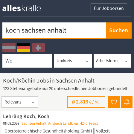
Für Jobbörsen
Keywortsuche
Ortssuche
Umkreissuche
Arbeitsform
Koch/Köchin Jobs in Sachsen Anhalt
123 Stellenangebote aus 20 unterschiedlichen Jobbörsen gebündelt.
Sortierung
2.813
Ø
€ /
M.
Lehrling Koch, Koch
05.08.2026
Sachsen Anhalt, Ansbach Landkreis, 4240, Freist
Oberösterreichische Gesundheitsholding GmbH
Vollzeit