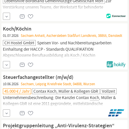
Lebenshilfe Bördeland Gemeinnützige Gesellschaft MbH
Zur
Verstärkung unseres Teams, der Werkstatt für behinderte
Menschen – Außenstelle Tiergarten Café im Tiergarten Staßfurt
suchen wir zum nächstmöglichen Termin einen:
Koch
(m/w/d)
mit einer derzeitigen wöchentlichen Arbeitszeit von 35
Koch/Köchin
Wochenstunden. Ihr Aufgabenbereich: Zubereitung von Speisen
01.07.2026
Sachsen Anhalt, Aschersleben Staßfurt Landkreis, 38855, Danstedt
im A-la-carte-Geschäft sowie eigenverantwortliches...
CH Hostel GmbH
Speisen Vor- und Nachbereitungsarbeiten
Einhaltung der HACCP - Standards QUALIFIKATION
Abgeschlossene Berufsausbildung als
Koch
/ Köchin
Begeisterungsfähigkeit, Zuverlässigkeit, Motivation und
Qualitätsbewusstsein umfassende Fach- und Produktkenntnisse
selbstständiges Arbeiten Erfahrung als
Koch
im A la Carte -
Steuerfachangestellter (m/w/d)
Geschäft belastbar,...
10.06.2026
Sachsen, Leipzig Kreisfreie Stadt, 04808, Wurzen
45.000 € / Jahr
Contax Koch, Müller & Kollegen GbR
Vollzeit
Unternehmensbeschreibung: Die Kanzlei Contax
Koch
, Müller &
Kollegen GbR ist eine 2011 gegründete, mittelständische
Steuerberatungsgesellschaft mit Sitz in Wurzen. Mit unserem
engagierten Team von 16 Mitarbeitenden stehen wir für hohe
Beratungsqualität und eine vertrauensvolle
Projektgruppenleitung „Anti-Virulenz-Strategien“
Mandantenbetreuung. Aufgrund unseres
anhaltenden
...