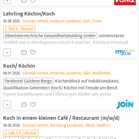
ein unvergessliches Erlebnis für unsere Gäste. Wir haben es uns
zur Aufgabe gemacht, unsere Standorte auszubauen und
Lehrling Köchin/Koch
brauchen Sie, um weiter wachsen zu können!
05.08.2026
Sachsen Anhalt, Ansbach Landkreis, 6347, Freist
1.300 € / Monat
Oberösterreichische Gesundheitsholding GmbH
universitären
Umfeld und in den Regionen möglich machen. Klinikum Freistadt
Lehrling Köchin/
Koch
Beschäftigungsausmaß: Vollzeit (38,5
Wochenstunden) Bewerbungsfrist : 30.11.2026 Befristung:
befristet für die Lehrausbildung (3 Jahre), Behaltefrist Einstufung:
Koch/ Köchin
gemäß Richtlinie für Lehrlinge im oö. Landesdienst idgF
08.07.2026
Sachsen Anhalt, andkreis Landkreis, 6667, Weißenfels
(Bruttomonatsgehalt von mindestens EUR
Parkhotel Güldene Berge
Küchenblock auf Induktionsbasis.
Qualifikation Gelernte(r)
Koch
/ Köchin mit Freude am Beruf.
Eigene Vorstellungen und Erfahrungen dürfen sehr gerne
eingebracht werden. Außerdem sollte ihnen ein guter Teamgeist
wichtig sein. Benefits Küchenschluss ist um 21:00 Uhr.
Elektronische Zeiterfassung. Mitarbeiter-App für alle
Koch in einem kleinen Café / Restaurant (m/w/d)
Personalangelegenheiten, wie Wunsch...
06.06.2026
Sachsen Anhalt, Bernburg Landkreis, 39418, Staßfurt
2.148,5 € / Monat