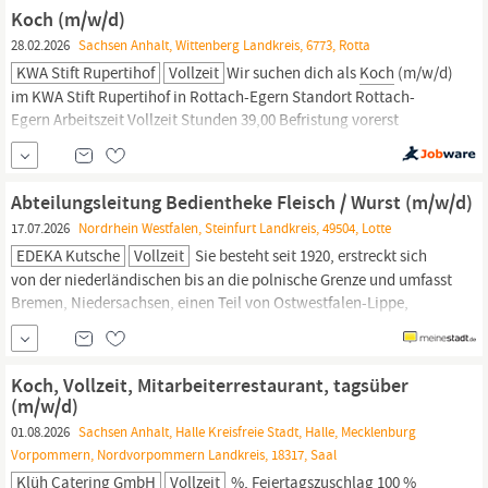
Bewerben Sie sich als
Koch
(m/w/d) KN:
Koch (m/w/d)
28.02.2026
Sachsen Anhalt, Wittenberg Landkreis, 6773, Rotta
KWA Stift Rupertihof
Vollzeit
Wir suchen dich als
Koch
(m/w/d)
im KWA Stift Rupertihof in Rottach-Egern Standort Rottach-
Egern Arbeitszeit Vollzeit Stunden 39,00 Befristung vorerst
befristet Jetzt bewerben Das sind deine wichtigsten Aufgaben!
Genuss auf den Teller bringen: Mit Leidenschaft und Kreativität
begeisterst du unsere Bewohnerinnen, Bewohner und Gäste mit
Abteilungsleitung Bedientheke Fleisch / Wurst (m/w/d)
köstlichen Speisen.
17.07.2026
Nordrhein Westfalen, Steinfurt Landkreis, 49504, Lotte
EDEKA Kutsche
Vollzeit
Sie besteht seit 1920, erstreckt sich
von der niederländischen bis an die polnische Grenze und umfasst
Bremen, Niedersachsen, einen Teil von Ostwestfalen-Lippe,
Sachsen-Anhalt,
Berlin und Brandenburg. Mehr als drei Viertel der
fast 1.500 Märkte sind in der Hand von rund 640 selbstständigen
EDEKA-Kaufleuten. Zum Unternehmensverbund
Koch, Vollzeit, Mitarbeiterrestaurant, tagsüber
(m/w/d)
01.08.2026
Sachsen Anhalt, Halle Kreisfreie Stadt, Halle, Mecklenburg
Vorpommern, Nordvorpommern Landkreis, 18317, Saal
Klüh Catering GmbH
Vollzeit
%, Feiertagszuschlag 100 %