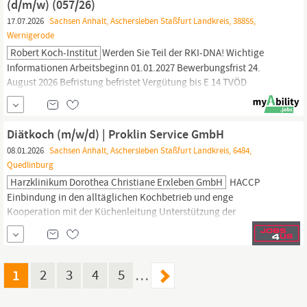
(d/m/w) (057/26)
17.07.2026
Sachsen Anhalt, Aschersleben Staßfurt Landkreis, 38855,
Wernigerode
Robert Koch-Institut
Werden Sie Teil der RKI-DNA! Wichtige
Informationen Arbeitsbeginn 01.01.2027 Bewerbungsfrist 24.
August 2026 Befristung befristet Vergütung bis E 14 TVÖD
Standort Wernigerode Referenznummer 057/26 Das Robert
Koch
-
Institut - das sind ca. 1.500 Köpfe aus über 52 Nationen mit einem
Ziel: Die Gesundheit der Menschen zu schützen.
Diätkoch (m/w/d) | Proklin Service GmbH
08.01.2026
Sachsen Anhalt, Aschersleben Staßfurt Landkreis, 6484,
Quedlinburg
Harzklinikum Dorothea Christiane Erxleben GmbH
HACCP
Einbindung in den alltäglichen Kochbetrieb und enge
Kooperation mit der Küchenleitung Unterstützung der
Küchenleitung beim Wareneinkauf und arbeiten mit dem
Warenwirtschafts- und Menüerfassungssystem Das bringen Sie
mit Abgeschlossene Ausbildung als
Koch
oder vergleichbarer
Abschluss Zusatzqualifikation Diätkoch oder diätisch
1
2
3
4
5
…
geschulter...