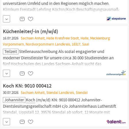
universitären Umfeld und in den Regionen möglich machen.
Klinikum Freistadt Lehrling Köchin/
Koch
Beschäftigungsausmaß:
Vollzeit (38,5 Wochenstunden) Bewerbungsfrist : 30.11.2026
Befristung: befristet für die Lehrausbildung (3 Jahre), Behaltefrist
Einstufung: gemäß Richtlinie für Lehrlinge im oö. Landesdienst
Küchenleiter/-in (m/w/d)
idgF (Bruttomonatsgehalt von mindestens EUR
16.07.2026
Sachsen Anhalt, Halle Kreisfreie Stadt, Halle, Mecklenburg
Vorpommern, Nordvorpommern Landkreis, 18317, Saal
Teilzeit
Stellenausschreibung Als sozial engagierter und
moderner Dienstleister für unsere circa 30.000 Studierenden an
fünf Hochschulen des Landes
Sachsen-Anhalt
sucht das
Studentenwerk Halle zum 1. Oktober 2026 einen engagierten/eine
engagierte Küchenleiter/-in (m/w/d) für eine unserer Mensen am
Standort
Anhalt.
Ihre Aufgaben sind: Neben der...
Koch KN: 9010 000412
30.07.2026
Sachsen Anhalt, Stendal Landkreis, Stendal
Johanniter
Koch
(m/w/d) KN: 9010 000412 Johanniter-
Dientslesitungsgesellschaft mbH c/o Johanniterhaus Lutherstift
Stendal, Uppstall 12, 39576 Stendal ab sofort, 12 Monate mit
Option auf Verlängerung/ Entfristung Teilzeit, 25-30 Std./ Woche
Kochen ist Ihre Leidenschaft? Dann sind Sie bei uns genau richtig.