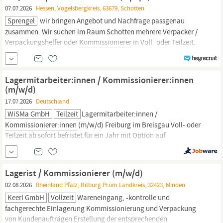
07.07.2026
Hessen, Vogelsbergkreis, 63679, Schotten
Sprengel
wir bringen Angebot und Nachfrage passgenau
zusammen. Wir suchen im Raum Schotten mehrere Verpacker /
Verpackungshelfer oder
Kommissionierer
in Voll- oder Teilzeit.
Vollzeit: 06:00 - 15:00 Uhr oder 07:00 - 16:00 Uhr Teilzeit: 08:00 -
15:00 Uhr Warum wir: Langfristigkeit ist unser Standard: 90 %
dauerhafte Einsätze, kein ständiger Wechsel. Stabilität...
Lagermitarbeiter:innen / Kommissionierer:innen
(m/w/d)
17.07.2026
Deutschland
WiSMa GmbH
Teilzeit
Lagermitarbeiter:innen /
Kommissionierer:innen
(m/w/d) Freiburg im Breisgau Voll- oder
Teilzeit ab sofort befristet für ein Jahr mit Option auf
Verlängerung JETZT BEWERBEN Die WiSMa GmbH ist eine
100%ige Tochtergesellschaft des Universitätsklinikums Freiburg.
Als umfassender Dienstleister im medizinischen Bereich versorgen
Lagerist / Kommissionierer (m/w/d)
wir Einrichtungen wie Kliniken,
02.08.2026
Rheinland Pfalz, Bitburg Prüm Landkreis, 32423, Minden
Keerl GmbH
Vollzeit
Wareneingang, -kontrolle und
fachgerechte Einlagerung Kommissionierung und Verpackung
von Kundenaufträgen Erstellung der entsprechenden