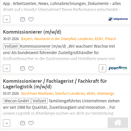
App : Arbeitszeiten, News, Lohnabrechnungen, Dokumente – alles
direkt auf s Handy! Übernahme? Deine Performance entscheidet –
liefere ab und mach‘s fest! Klingt gut? Finden wir auch! In Deinem
Job als
Kommissionierer
m/w/d in Vollzeit bei unserem Kunden in
Pohlheim gibt s noch weitere Highlights –
Kommissionierer (m/w/d)
30.07.2026
Bayern, Neumarkt in der Oberpfalz Landkreis, 92367, Pilsach
Vollzeit
Kommissionierer
(m/w/d) „Wir wachsen! Wachse mit
uns! Als bundesweit führender Zustellgroßhändler für
Großverbraucher in der Gastronomie und Hotellerie sowie von
Krankenhäusern, Senioreneinrichtungen und Betriebskantinen
2
entwickeln wir uns stetig weiter. Daher entsteht in Pilsach aktuell
unsere neue Niederlassung.
Kommissionierer / Fachlagerist / Fachkraft für
Lagerlogistik (m/w/d)
03.07.2026
Nordrhein Westfalen, Steinfurt Landkreis, 48341, Altenberge
Wecon GmbH
Vollzeit
familiengeführtes Unternehmen stehen
wir seit 1988 für Qualität, Zuverlässigkeit und Innovation. ; Für
unsere Logistik in Altenberge suchen wir dich zur Verstärkung
unseres Teams zum nächst-möglichen Zeitpunkt als
Kommissionierer
Fachkraft für Lagerlogistik (m/w/d) Vollzeit am