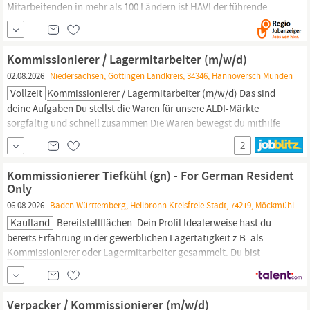
Mitarbeitenden in mehr als 100 Ländern ist HAVI der führende
Logistikdienstleister in der Systemgastronomie. Bewirb Dich jetzt
und werde Teil unseres Teams. Wir freuen uns auf Dich! Als LKW-
Fahrer:in, Lagermitarbeiter:in, Azubi:ne oder im...
Kommissionierer / Lagermitarbeiter (m/w/d)
02.08.2026
Niedersachsen, Göttingen Landkreis, 34346, Hannoversch Münden
Vollzeit
Kommissionierer
/ Lagermitarbeiter (m/w/d) Das sind
deine Aufgaben Du stellst die Waren für unsere ALDI-Märkte
sorgfältig und schnell zusammen Die Waren bewegst du mithilfe
moderner Flurförderzeuge Als Bindeglied zwischen Annahme,
2
Lager und Auslieferung stellst du den reibungslosen Warenfluss
sicher Du übernimmst allgemeine
Kommissionierer Tiefkühl (gn) - For German Resident
Only
06.08.2026
Baden Württemberg, Heilbronn Kreisfreie Stadt, 74219, Möckmühl
Kaufland
Bereitstellflächen. Dein Profil Idealerweise hast du
bereits Erfahrung in der gewerblichen Lagertätigkeit z.B. als
Kommissionierer
oder Lagermitarbeiter gesammelt. Du bist
zuverlässig, engagiert, arbeitest selbstständig und genau. Einsatz
zu verschiedenen Zeiten: Bereitschaft für Schichtarbeit, unter
anderem an Wochenenden und Feiertagen, bringst du mit.
Verpacker / Kommissionierer (m/w/d)