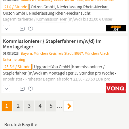
21 € / Stunde
Orizon GmbH, Niederlassung Rhein-Neckar
Orizon GmbH, Niederlassung Rhein-Neckar sucht
Lagermitarbeiter /
Kommissionierer
(m/w/d) bis 21,00 € Unser
Angebot: Wir bieten einen Stundenlohn bis zu 21,00 €/Brutto. Du
arbeitest in einem dynamischen Team im Bereich Logistik. Die
Stelle ist in Vollzeit mit 40 Stunden pro Woche. Früh- und
Kommissionierer / Staplerfahrer (m/w/d) im
Spätschicht sind Teil Deiner Arbeitszeiten. Ihre
Montagelager
05.08.2026
Bayern, München Kreisfreie Stadt, 80997, München Allach
Untermenzing
23,5 € / Stunde
Upgrade4You GmbH
Kommissionierer
/
Staplerfahrer (m/w/d) im Montagelager 35 Stunden pro Woche •
unbefristet • Frühester Beginn ab sofort 21,50 - 23,50 EUR pro
Stunde Für unseren Kunden in München suchen wir zum
nächstmöglichen Zeitpunkt einen zuverlässigen
Kommissionierer
/ Staplerfahrer (m/w/d) im Montagelager. Sie arbeiten gerne im
Lager- und...
1
2
3
4
5
…
Berufe & Begriffe