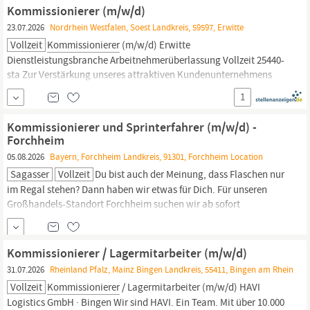
Standort Altenberge, Nordrhein-Westfalen Kennziffer:
Kommissionierer (m/w/d)
23.07.2026
Nordrhein Westfalen, Soest Landkreis, 59597, Erwitte
Vollzeit
Kommissionierer
(m/w/d) Erwitte
Dienstleistungsbranche Arbeitnehmerüberlassung Vollzeit 25440-
sta Zur Verstärkung unseres attraktiven Kundenunternehmens
aus der Industrie mit Sitz in Erwitte suchen wir ab sofort einen
1
Kommissionierer
(m/w/d). Was wir Ihnen bieten Attraktive
Vergütung Kostenübernahme der Staplerschulung
Kommissionierer und Sprinterfahrer (m/w/d) -
Forchheim
05.08.2026
Bayern, Forchheim Landkreis, 91301, Forchheim Location
Sagasser
Vollzeit
Du bist auch der Meinung, dass Flaschen nur
im Regal stehen? Dann haben wir etwas für Dich. Für unseren
Großhandels-Standort Forchheim suchen wir ab sofort
Kommissionierer
/ Sprinterfahrer (m/w/d) in Vollzeit. Das bieten
wir Dir: Ein herzliches Team, das nur darauf wartet, Dich
aufzunehmen Einen unbefristeten Arbeitsplatz in einer
Kommissionierer / Lagermitarbeiter (m/w/d)
31.07.2026
Rheinland Pfalz, Mainz Bingen Landkreis, 55411, Bingen am Rhein
Vollzeit
Kommissionierer
/ Lagermitarbeiter (m/w/d) HAVI
Logistics GmbH · Bingen Wir sind HAVI. Ein Team. Mit über 10.000