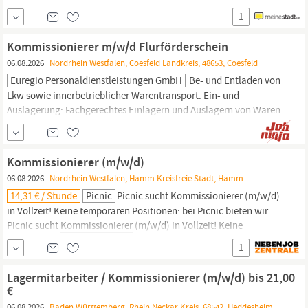
Dokumenten (analog und digital) Verwaltung und Kontrolle der
1
Lagerbestände Bestandspflege und Inventurarbeiten Bedienung
von Flurförderfahrzeugen Bei Bedarf: Auslieferungsfahrten und
Kommissionierer m/w/d Flurförderschein
Springertätigkeiten mit firmeneigenen LKW (Klasse C...
06.08.2026
Nordrhein Westfalen, Coesfeld Landkreis, 48653, Coesfeld
Euregio Personaldienstleistungen GmbH
Be- und Entladen von
Lkw sowie innerbetrieblicher Warentransport. Ein- und
Auslagerung: Fachgerechtes Einlagern und Auslagern von Waren.
Mit der euregio Personaldienstleistungen GmbH durchstarten
Diese Stelle passt zu Dir:
Kommissionierer,
Kommissioniererin,
Lagerhelfer, Lagerhelferin, Lagermitarbeiter,
Kommissionierer (m/w/d)
Lagermitarbeiterin,...
06.08.2026
Nordrhein Westfalen, Hamm Kreisfreie Stadt, Hamm
14,31 € / Stunde
Picnic
Picnic sucht
Kommissionierer
(m/w/d)
in Vollzeit! Keine temporären Positionen: bei Picnic bieten wir.
Picnic sucht
Kommissionierer
(m/w/d) in Vollzeit! Keine
temporären Positionen: bei Picnic bieten wir sichere Vollzeitjobs
1
ab 28 Stunden pro Woche in einem tollen Umfeld. Standort in
Hamm : Stelle sicher, dass du den Standort in unter...
Lagermitarbeiter / Kommissionierer (m/w/d) bis 21,00
€
06.08.2026
Baden Württemberg, Rhein Neckar Kreis, 68542, Heddesheim