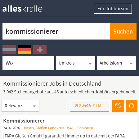
Für Jobbörsen
Keywortsuche
Ortssuche
Umkreissuche
Arbeitsform
Kommissionierer Jobs in Deutschland
3.042 Stellenangebote aus 45 unterschiedlichen Jobbörsen gebündelt.
Sortierung
2.645
Ø
€ /
M.
Kommissionierer
24.07.2026
Hessen, Gießen Landkreis, 35415, Pohlheim
FARA Gießen GmbH
garantiert! Immer up to date mit der FARA