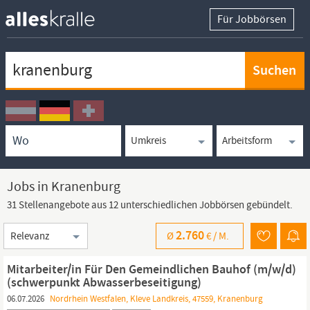
Für Jobbörsen
Keywortsuche
Ortssuche
Umkreissuche
Arbeitsform
Jobs in Kranenburg
31 Stellenangebote aus 12 unterschiedlichen Jobbörsen gebündelt.
Sortierung
2.760
Ø
€ /
M.
Mitarbeiter/in Für Den Gemeindlichen Bauhof (m/w/d)
(schwerpunkt Abwasserbeseitigung)
06.07.2026
Nordrhein Westfalen, Kleve Landkreis, 47559, Kranenburg