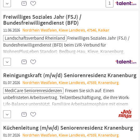
1
Wünsche unserer Kunden. Neben Deinem Wissen rund um das
dm-Sortiment überzeugst Du mit kompetenter Beratung und
Freiwilliges Soziales Jahr (FSJ) /
machst als
Bundesfreiwilligendienst (BFD)
11.06.2026
Nordrhein Westfalen, Kleve Landkreis, 47546, Kalkar
Landschaftsverband Rheinland
Freiwilliges Soziales Jahr (FSJ) /
Bundesfreiwilligendienst (BFD) beim LVR-Verbund für
WohnenPlusLeben Standort: Bedburg-Hau, Kleve,
Kranenburg,
Kalkar-Grieth Einsatzstelle: LVR-Verbund für WohnenPlusLeben
Arbeitszeit: Voll-/ oder Teilzeit befristet für 6 - 18 Monate
Besetzungsstart: nächstmöglich Bewerbungsfrist: 31.03. Das sind
Reinigungskraft (m/w/d) Seniorenresidenz Kranenburg
Deine Aufgaben Du
01.07.2026
Nordrhein Westfalen, Kleve Landkreis, 47559, Kranenburg
MediCare Seniorenresidenzen
Freuen Sie sich auf: Einen
unbefristeten Arbeitsvertrag. Teilzeitbeschäftigung, die Ihre Work-
Life-Balance unterstützt. Familiäre Arbeitsatmosphäre mit einem
engagierten Team. JobRad. Attraktive Vergütung und
Urlaubsregelungen. Möglichkeiten zur Teilnahme an
Fortbildungsmaßnahmen. Gut erreichbarer Arbeitsplatz im
Küchenleitung (m/w/d) Seniorenresidenz Kranenburg
Herzen von
Kranenburg.
Ihre Aufgaben:
01.07.2026
Nordrhein Westfalen, Kleve Landkreis, 47559, Kranenburg