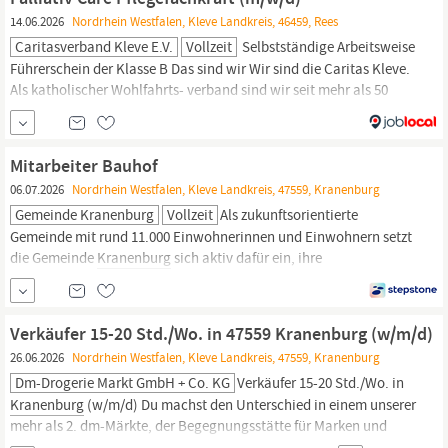
zur Seite. Du
14.06.2026
Nordrhein Westfalen, Kleve Landkreis, 46459, Rees
Caritasverband Kleve E.V.
Vollzeit
Selbstständige Arbeitsweise
Führerschein der Klasse B Das sind wir Wir sind die Caritas Kleve.
Als katholischer Wohlfahrts- verband sind wir seit mehr als 50
Jahren in Kleve, Goch, Emmerich am Rhein, Rees, Kalkar,
Bedburg-Hau, Uedem und
Kranenburg
für Menschen in Not, für
Alte und Kranke sowie für Kinder, Jugendliche und Familien da.
Mitarbeiter Bauhof
06.07.2026
Nordrhein Westfalen, Kleve Landkreis, 47559, Kranenburg
Gemeinde Kranenburg
Vollzeit
Als zukunftsorientierte
Gemeinde mit rund 11.000 Einwohnerinnen und Einwohnern setzt
die Gemeinde
Kranenburg
sich aktiv dafür ein, ihre
Dienstleistungen kontinuierlich zu optimieren,
weiterzuentwickeln und an die Bedürfnisse unserer Bürgerinnen
und Bürger anzupassen. Ziel ist es, die Dienstleistungen
Verkäufer 15-20 Std./Wo. in 47559 Kranenburg (w/m/d)
unkompliziert und
26.06.2026
Nordrhein Westfalen, Kleve Landkreis, 47559, Kranenburg
Dm-Drogerie Markt GmbH + Co. KG
Verkäufer 15-20 Std./Wo. in
Kranenburg
(w/m/d) Du machst den Unterschied in einem unserer
mehr als 2. dm-Märkte, der Begegnungsstätte für Marken und
Menschen. Als Verkäufer hast Du immer ein offenes Ohr für die