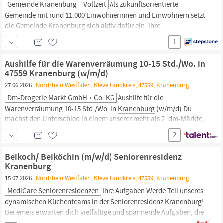
Gemeinde Kranenburg
Vollzeit
Als zukunftsorientierte
Gemeinde mit rund 11.000 Einwohnerinnen und Einwohnern setzt
die Gemeinde
Kranenburg
sich aktiv dafür ein, ihre
Dienstleistungen kontinuierlich zu optimieren,
1
weiterzuentwickeln und an die Bedürfnisse unserer Bürgerinnen
und Bürger anzupassen. Ziel ist es, die Dienstleistungen
Aushilfe für die Warenverräumung 10-15 Std./Wo. in
unkompliziert und
47559 Kranenburg (w/m/d)
27.06.2026
Nordrhein Westfalen, Kleve Landkreis, 47559, Kranenburg
Dm-Drogerie Markt GmbH + Co. KG
Aushilfe für die
Warenverräumung 10-15 Std./Wo. in
Kranenburg
(w/m/d) Du
machst den Unterschied in einem unserer mehr als 2. dm-Märkte,
der Begegnungsstätte für Marken und Menschen. Ob Minijob oder
2
Midijob – Du wünschst Dir auch ein tolles Team? Ein Team von
Kollegen, die sich unterstützen und auf die Du Dich verlassen
Beikoch/ Beiköchin (m/w/d) Seniorenresidenz
kannst, findest Du beim Minijob /...
Kranenburg
15.07.2026
Nordrhein Westfalen, Kleve Landkreis, 47559, Kranenburg
MediCare Seniorenresidenzen
Ihre Aufgaben Werde Teil unseres
dynamischen Küchenteams in der Seniorenresidenz
Kranenburg!
Bei emeis erwarten dich vielfältige und spannende Aufgaben, die
zur kulinarischen Freude unserer Bewohner beitragen. Egal ob du