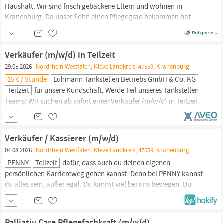
Haushalt. Wir sind frisch gebackene Eltern und wohnen in
Kranenburg.
Da unser Sohn einen Pflegegrad bekommen hat
suchen wir nach einer Unterstützung in unserem Haushalt. Wir
würden uns freuen, wenn wir jemanden finden, der jede Woche
oder alle 2 Wochen ein Mal zu uns nach Hause kommt und das
Verkäufer (m/w/d) in Teilzeit
erledigen...
29.05.2026
Nordrhein Westfalen, Kleve Landkreis, 47559, Kranenburg
15 € / Stunde
Lühmann Tankstellen Betriebs GmbH & Co. KG
Teilzeit
für unsere Kundschaft. Werde Teil unseres Tankstellen-
Teams! Wir suchen ab sofort einen Verkäufer (m/w/d) in Teilzeit
an unserer CLASSIC Tankstelle in
Kranenburg
Wir bieten - Die
Garantie eines sicheren und zukunftsfähigen Arbeitsplatzes - Ein
überdurchschnittliches Gehalt - Ein spannendes und
Verkäufer / Kassierer (m/w/d)
abwechslungsreiches Arbeitsumfeld in einem tollen Team, das
04.08.2026
Nordrhein Westfalen, Kleve Landkreis, 47559, Kranenburg
PENNY
Teilzeit
dafür, dass auch du deinen eigenen
persönlichen Karriereweg gehen kannst. Denn bei PENNY kannst
du alles sein, außer egal. Du kannst viel bei uns bewegen. Du
sorgst gemeinsam mit dem Team für einen reibungslosen Ablauf
im Markt Großen Haag 10, 47559
Kranenburg.
Du betreust unsere
Kundschaft im Markt und an der Kasse und stehst ihr tatkräftig
Palliativ Care Pflegefachkraft (m/w/d)