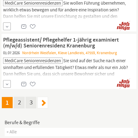
MediCare Seniorenresidenzen
Sie wollen Führung übernehmen,
wirklich etwas bewegen und für andere eine Inspiration sein?
Dann helfen Sie mit unsere Einrichtung zu gestalten und den
Bewohnern und Mitarbeitern ein Lächeln auf das Gesicht zu
zaubern. Bei uns könne Sie Verantwortung übernehmen und
einen Unterschied machen. Wir bieten Ihnen: Unbefristeter
Pflegeassistent/ Pflegehelfer 1-jährig examiniert
Arbeitsvertrag Familienfreundlicher Arbeitgeber...
(m/w/d) Seniorenresidenz Kranenburg
01.07.2026
Nordrhein Westfalen, Kleve Landkreis, 47559, Kranenburg
MediCare Seniorenresidenzen
Sie sind auf der Suche nach einer
sinnhaften und erfüllenden Tätigkeit? Etwas mehr als nur ein Job?
Dann helfen Sie uns, dass sich unsere Bewohner sicher und
geborgen bis hin ins hohe Alter fühlen. Wir bieten Ihnen:
Unbefristeter Arbeitsvertrag Familienfreundlicher Arbeitgeber
Zahlreiche Fort- und Weiterbildungsmöglichkeiten sowie die
Option die 3- jährige Ausbildung...
1
2
3
Berufe & Begriffe
+ Alle