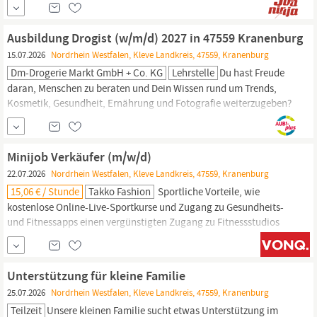
bereits ein erfahrener Beikoch bist oder neu im Berufsfeld, bei uns
findest du genau die richtige Herausforderung und
Ausbildung Drogist (w/m/d) 2027 in 47559 Kranenburg
Unterstützung.
15.07.2026
Nordrhein Westfalen, Kleve Landkreis, 47559, Kranenburg
Dm-Drogerie Markt GmbH + Co. KG
Lehrstelle
Du hast Freude
daran, Menschen zu beraten und Dein Wissen rund um Trends,
Kosmetik, Gesundheit, Ernährung und Fotografie weiterzugeben?
Dann werde Teil unserer Arbeitsgemeinschaft und gestalte die
besondere dm-Einkaufswelt mit. Lass uns gemeinsam handeln –
mit Deiner Ausbildung zum Drogisten (w/m/d) bei dm. Deine
Minijob Verkäufer (m/w/d)
Aufgaben und Lerninhalte Alltag im dm-Markt kennenlernen:...
22.07.2026
Nordrhein Westfalen, Kleve Landkreis, 47559, Kranenburg
15,06 € / Stunde
Takko Fashion
Sportliche Vorteile, wie
kostenlose Online-Live-Sportkurse und Zugang zu Gesundheits-
und Fitnessapps einen vergünstigten Zugang zu Fitnessstudios
Kontakt Alisa Grabner Takko Fashion Alfred-Krupp-Straße 21
48291 Telgte, Deutschland Geschäftsführer: Martino Pessina,
Thomas Füllhaas, Sebastian Weber Amtsgericht Münster HRB
Unterstützung für kleine Familie
13245 | Ust.-Id Nr. DE275314125 | takko.com FAKTEN AUF EINEN
25.07.2026
Nordrhein Westfalen, Kleve Landkreis, 47559, Kranenburg
BLICK Standort
Kranenburg
Teilzeit
Unsere kleinen Familie sucht etwas Unterstützung im