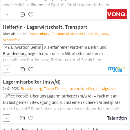
sind herzlich willkommen! Egal, ob Sie als
Lagermitarbeiter,
Fahrer, Kellner oder in anderen Bereichen gearbeitet haben – bei
uns starten Sie eine neue Karriere im Sicherheitsdienst. In
Brandenburg
an der Havel halten wir für Sie bereit Eine
Helfer/in - Lagerwirtschaft, Transport
gesicherte Festanstellung,...
älter als 1 Jahr
Brandenburg, Potsdam Mittelmark Landkreis, 14547,
Schönefeld
P & B Aviation Berlin
Als erfahrener Partner in Berlin und
Brandenburg
begleiten wir unsere Mitarbeiter auf ihrem
persönlichen Karriereweg. Bei uns erwartet Sie nicht nur
irgendein Job, sondern eine spannende Herausforderung im
außergewöhnlichen Umfeld unserer Kundenunternehmen. Für
unsere Kunden suchen wir mehrere
Lagermitarbeiter
(m/w/d) in
Lagermitarbeiter (m/w/d)
der
25.07.2026
Brandenburg, Teltow Fläming Landkreis, 14974, Ludwigsfelde
Office People
Über uns
Lagermitarbeiter
(m/w/d) – Pack mit an!
Du bist gerne in Bewegung und suchst einen sicheren Arbeitsplatz
in der Logistik? Dann haben wir genau den richtigen Job für dich!
Für unseren Kunden suchen wir motivierte
Lagermitarbeiter
(m/w/d), die das Team tatkräftig unterstützen. Was solltest du
mitbringen?