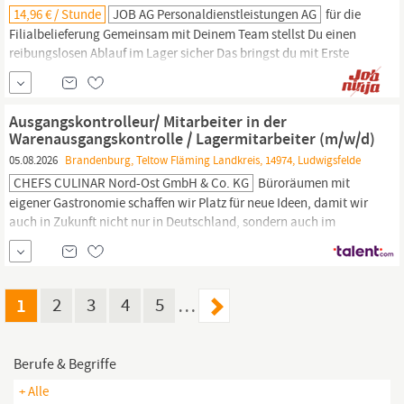
14,96 € / Stunde
JOB AG Personaldienstleistungen AG
für die
Filialbelieferung Gemeinsam mit Deinem Team stellst Du einen
reibungslosen Ablauf im Lager sicher Das bringst du mit Erste
Erfahrung als Kommissionierer,
Lagermitarbeiter
oder Lagerhelfer
(m/w/d) ist von Vorteil, aber nicht zwingend Bereitschaft zur
Arbeit in bis zu drei Schichten Zuverlässige und sorgfältige
Ausgangskontrolleur/ Mitarbeiter in der
Arbeitsweise, Teamgeist und...
Warenausgangskontrolle / Lagermitarbeiter (m/w/d)
05.08.2026
Brandenburg, Teltow Fläming Landkreis, 14974, Ludwigsfelde
CHEFS CULINAR Nord-Ost GmbH & Co. KG
Büroräumen mit
eigener Gastronomie schaffen wir Platz für neue Ideen, damit wir
auch in Zukunft nicht nur in Deutschland, sondern auch im
benachbarten Ausland beständig weiterwachsen. Werde Du ein
Teil von CHEFS CULINAR und unterstütze uns in Ludwigsfelde als
Ausgangskontrolleur/ Mitarbeiter in der Warenausgangskontrolle
/
Lagermitarbeiter
(m/w/d) in...
1
2
3
4
5
…
Berufe & Begriffe
+ Alle