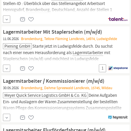
Stellen-ID : Überblick über das Stellenangebot Arbeitsort
Hennigsdirf,
Brandenburg,
Deutschland, Anzahl der Stellen 1
Stellenangebotsart Sozialversicherungspflichtiges
Arbeitsverhältnis Arbeitszeit Vollzeit 40 Wochenstunden Montag
bis Freitag (07.30 - 16:00 Uhr) Befristung Unbefristetes...
Lagermitarbeiter Mit Staplerschein (m/w/d)
11.06.2026
Brandenburg, Teltow Fläming Landkreis, 14974, Ludwigsfelde
Piening GmbH
Starte jetzt in Ludwigsfelde durch. Du suchst
nach einer neuen Herausforderung als
Lagermitarbeiter
mit
Staplerschein (m/w/d) und möchtest in Ludwigsfelde
durchstarten? Dann bist du bei Piening Personal genau richtig!
1
Wir bieten dir einen unbefristeten Arbeitsvertrag im Rahmen der
Arbeitnehmerüberlassung bei einem namhaften Kunden aus der
Lagermitarbeiter / Kommissionierer (m/w/d)
gewerblichen...
30.05.2026
Brandenburg, Dahme Spreewald Landkreis, 15745, Wildau
Meyer Quick Service Logistics GmbH & Co. KG
Deine Aufgaben
Ein- und Auslagern der Waren Zusammenstellung der bestellten
Waren Pflege des Kommissionierungssystems Zusammengestellte
Waren mit Folie einschweißen Reibungslosen Warenfluss
sicherstellen Waren für die Verladung und Auslieferung
kennzeichnen und bereitstellen Erstellen von Lieferscheinen
Lagermitarbeiter Flurförderfahrzeug (m/w/d)