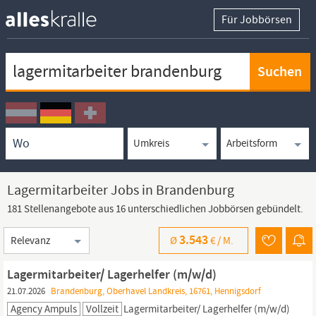
Für Jobbörsen
Keywortsuche
Ortssuche
Umkreissuche
Arbeitsform
Lagermitarbeiter Jobs in Brandenburg
181 Stellenangebote aus 16 unterschiedlichen Jobbörsen gebündelt.
Sortierung
3.543
Ø
€ /
M.
Lagermitarbeiter/ Lagerhelfer (m/w/d)
21.07.2026
Brandenburg, Oberhavel Landkreis, 16761, Hennigsdorf
Agency Ampuls
Vollzeit
Lagermitarbeiter/
Lagerhelfer (m/w/d)