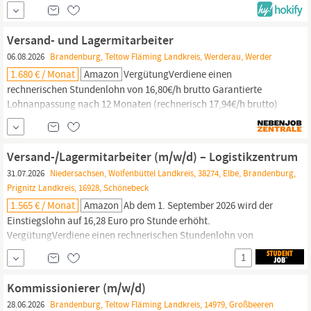
Überblick über den Bestand. Außerdem kümmerst du dich um den
Versand unserer Artikel und sorgst dafür, dass alles pünktlich
beim Kunden ankommt. QUALIFIKATION Du hast idealerweise...
Versand- und Lagermitarbeiter
06.08.2026
Brandenburg, Teltow Fläming Landkreis, Werderau, Werder
1.680 € / Monat
Amazon
VergütungVerdiene einen
rechnerischen Stundenlohn von 16,80€/h brutto Garantierte
Lohnanpassung nach 12 Monaten (rechnerisch 17,94€/h brutto)
und. Vergütung Verdiene einen rechnerischen Stundenlohn von
16,80€ /h brutto Garantierte Lohnanpassung nach 12 Monaten
(rechnerisch 17,94€ /h brutto) und 24 Monaten (rechnerisch 19,34€
Versand-/Lagermitarbeiter (m/w/d) – Logistikzentrum
/h brutto) Nachtschicht 21,84 €/Stunde ...
31.07.2026
Niedersachsen, Wolfenbüttel Landkreis, 38274, Elbe, Brandenburg,
Prignitz Landkreis, 16928, Schönebeck
1.565 € / Monat
Amazon
Ab dem 1. September 2026 wird der
Einstiegslohn auf 16,28 Euro pro Stunde erhöht.
VergütungVerdiene einen rechnerischen Stundenlohn von
15,65€/h. Ab dem 1. September 2026 wird der Einstiegslohn auf
1
16,28 Euro pro Stunde erhöht. Vergütung Verdiene einen
rechnerischen Stundenlohn von 15,65€/h brutto Garantierte
Kommissionierer (m/w/d)
Lohnanpassung nach 12 Monaten (rechnerisch 15,96€/h brutto)...
28.06.2026
Brandenburg, Teltow Fläming Landkreis, 14979, Großbeeren