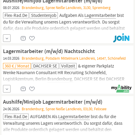
Aushilfe/Minijob Lagermitarbeiter (m/w/d)
08.07.2026
Brandenburg, Spree Neiße Landkreis, 3130, Spremberg
Flex-Rad.de
Studentenjob
Aufgaben Als
Lagermitarbeiter
bist
du für die Verwaltung unseres Lagers verantwortlich. Du sorgst
dafür, dass alle Produkte ordentlich gelagert werden und behältst
den Überblick über den Bestand. Außerdem kümmerst du dich um
den Versand unserer Artikel und sorgst dafür, dass alles pünktlich
beim Kunden ankommt. Qualifikation Du hast idealerweise...
Lagermitarbeiter (m/w/d) Nachtschicht
14.03.2026
Brandenburg, Potsdam Mittelmark Landkreis, 14547, Schönefeld
360 € / Monat
DACHSER SE
Vollzeit
& eigener Parkplatz
Wenke Naumann Consultant HR Recruiting Schönefeld,
Logistikzentrum, Berlin
Brandenburg,
DACHSER SE Bei DACHSER
sind alle Menschen willkommen. Vielfalt und Chancengleichheit
sind fester Bestandteil unserer Unternehmenskultur. Die
Einzigartigkeit eines jeden einzelnen, und damit die Vielfalt
Aushilfe/Minijob Lagermitarbeiter (m/w/d)
unserer Teams, verstehen wir als...
24.06.2026
Brandenburg, Spree Neiße Landkreis, 03130, Felixsee
Flex-Rad.de
AUFGABEN Als
Lagermitarbeiter
bist du für die
Verwaltung unseres Lagers verantwortlich. Du sorgst dafür, dass
alle Produkte ordentlich gelagert werden und behältst den