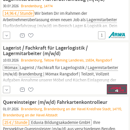
Einhaltung von Sauberkeit und Ordnung Dein Profil Eine...
30.07.2026
Brandenburg, 14774
14,96 € / Stunde
Wir bieten Dir im Rahmen der
Arbeitnehmerüberlassung einen neuen Job als
Lagermitarbeiter
Flurförderfahrzeug (m/w/d) im Bereich Lager & Logistik an. Dein
neuer Arbeitsplatz bei uns ist in Vollzeit, SchichtWochenende in
1
Brandenburg.
Unsere Benefits Bis zu 30 Tage Urlaub pro Jahr
Branchenzuschläge Essenszuschüsse Gesundheitsprämie...
Lagerist / Fachkraft für Lagerlogistik /
Lagermitarbeiter (m/w/d)
10.03.2026
Brandenburg, Teltow Fläming Landkreis, 15834, Rangsdorf
Mömax
Lagerist / Fachkraft für Lagerlogistik /
Lagermitarbeiter
(m/w/d)
Brandenburg
| Mömax Rangsdorf | Teilzeit, Vollzeit
Aufgaben Annahme unserer Möbel und Küchen Einlagerung der
Ware Durchführung von Bestandskontrollen Kommissionierung
der Ware für den Endkunden Bedienung von Kunden an der
Warenausgabe Qualifikationen Abgeschlossene...
Quereinsteiger (m/w/d) Fahrkartenkontrolleur
01.07.2026
Brandenburg, Brandenburg an der Havel Kreisfreie Stadt, 14770,
Brandenburg an der Havel Altstadt
25 € / Stunde
Eduvia Bildungsakademie GmbH
Ihre
Perspektive Quereinsteiger (m/w/d) aus verschiedenen Berufen