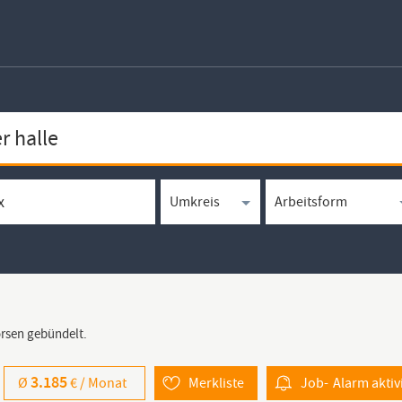
örsen gebündelt.
3.185
Ø
€ /
Monat
Merkliste
Job-
Alarm
aktiv