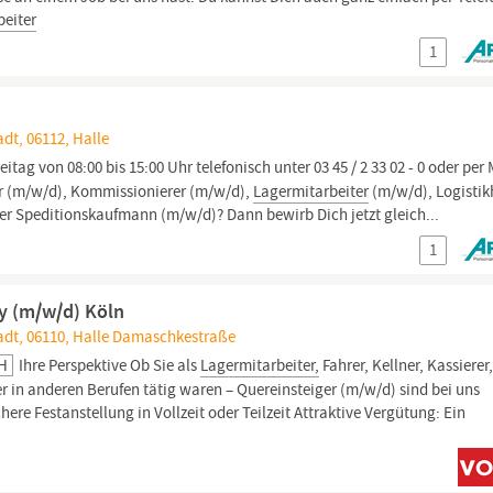
beiter
1
adt, 06112, Halle
tag von 08:00 bis 15:00 Uhr telefonisch unter 03 45 / 2 33 02 - 0 oder per 
er (m/w/d), Kommissionierer (m/w/d),
Lagermitarbeiter
(m/w/d), Logistik
der Speditionskaufmann (m/w/d)? Dann bewirb Dich jetzt gleich...
1
y (m/w/d) Köln
tadt, 06110, Halle Damaschkestraße
bH
Ihre Perspektive Ob Sie als
Lagermitarbeiter,
Fahrer, Kellner, Kassierer
r in anderen Berufen tätig waren – Quereinsteiger (m/w/d) sind bei uns
here Festanstellung in Vollzeit oder Teilzeit Attraktive Vergütung: Ein