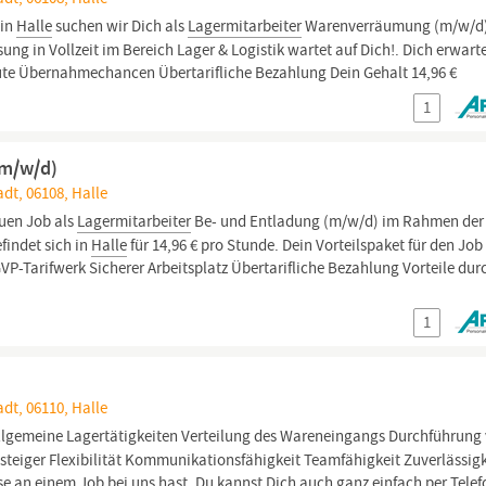
 in
Halle
suchen wir Dich als
Lagermitarbeiter
Warenverräumung (m/w/d)
g in Vollzeit im Bereich Lager & Logistik wartet auf Dich!. Dich erwart
r gute Übernahmechancen Übertarifliche Bezahlung Dein Gehalt 14,96 €
1
(m/w/d)
adt, 06108, Halle
euen Job als
Lagermitarbeiter
Be- und Entladung (m/w/d) im Rahmen der
findet sich in
Halle
für 14,96 € pro Stunde. Dein Vorteilspaket für den Job
Tarifwerk Sicherer Arbeitsplatz Übertarifliche Bezahlung Vorteile dur
1
adt, 06110, Halle
llgemeine Lagertätigkeiten Verteilung des Wareneingangs Durchführung
steiger Flexibilität Kommunikationsfähigkeit Teamfähigkeit Zuverlässigk
se an einem Job bei uns hast. Du kannst Dich auch ganz einfach per Telef