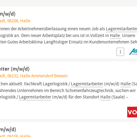
(m/w/d)
adt, 06108, Halle
ahmen der Arbeitnehmerüberlassung einen neuen Job als
Lagermitarbeite
istik an. Dein neuer Arbeitsplatz bei uns ist in Vollzeit in
Halle.
Unsere
eiten Gutes Arbeitsklima Langfristiger Einsatz im Kundenunternehmen Seh
1
eiter (m/w/d)
tadt, 06132, Halle Ammendorf Beesen
chen aktuell: Fachkraft Lagerlogistik /
Lagermitarbeiter
(m/w/d)
Halle
(Sa
l führendes Unternehmen im Bereich Schienenfahrzeugtechnik, suchen wir
logistik /
Lagermitarbeiter
(m/w/d) für den Standort
Halle
(Saale) –
(m/w/d)
adt, 06108, Halle