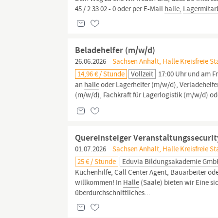
45 / 2 33 02 - 0 oder per E-Mail
halle,
Lagermitar
Beladehelfer (m/w/d)
26.06.2026
Sachsen Anhalt, Halle Kreisfreie St
14,96 € / Stunde
Vollzeit
17:00 Uhr und am Frei
an
halle
oder Lagerhelfer (m/w/d), Verladehelf
(m/w/d), Fachkraft für Lagerlogistik (m/w/d) o
Quereinsteiger Veranstaltungssecurit
01.07.2026
Sachsen Anhalt, Halle Kreisfreie S
25 € / Stunde
Eduvia Bildungsakademie Gm
Küchenhilfe, Call Center Agent, Bauarbeiter ode
willkommen! In
Halle
(Saale) bieten wir Eine sic
überdurchschnittliches...