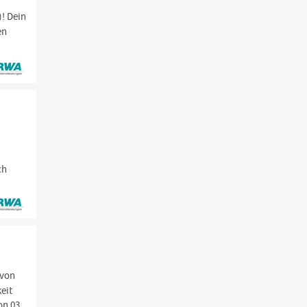
! Dein
en
ch
 von
eit
on 03