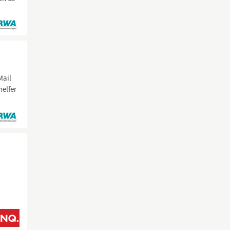
Mail
helfer
,