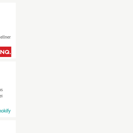
ellner
us
ei