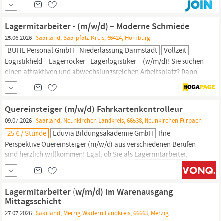
sowie Betoninstandsetzung. Unsere Produkte werden in eigenen
Produktionsstätten an vier Standorten hergestellt,
Lagermitarbeiter - (m/w/d) – Moderne Schmiede
qualitätsüberwacht und unseren Kunden zur Verfügung...
25.06.2026
Saarland, Saarpfalz Kreis, 66424, Homburg
BUHL Personal GmbH - Niederlassung Darmstadt
Vollzeit
Logistikheld – Lagerrocker –Lagerlogistiker – (w/m/d)! Sie suchen
einen attraktiven und abwechslungsreichen Arbeitsplatz? Dann
kommen Sie in unser Team und unterstützen Sie unseren
namhaften Kunden, den Hersteller von hochwertigen
Schmiedeteilen, als Mitarbeiter für Lager & Logistik (w/m/d) im
Quereinsteiger (m/w/d) Fahrkartenkontrolleur
Lager der automatisierten Schmiede. Ihre Aufgaben: Verstärkung
09.07.2026
Saarland, Neunkirchen Landkreis, 66538, Neunkirchen Furpach
des...
25 € / Stunde
Eduvia Bildungsakademie GmbH
Ihre
Perspektive Quereinsteiger (m/w/d) aus verschiedenen Berufen
sind herzlich willkommen! Egal, ob Sie als
Lagermitarbeiter,
Fahrer, Kellner oder in anderen Bereichen gearbeitet haben – bei
uns starten Sie eine neue Karriere im Sicherheitsdienst. In
Neunkirchen halten wir für Sie bereit Eine gesicherte
Lagermitarbeiter (w/m/d) im Warenausgang
Festanstellung, wahlweise in Vollzeit oder...
Mittagsschicht
27.07.2026
Saarland, Merzig Wadern Landkreis, 66663, Merzig