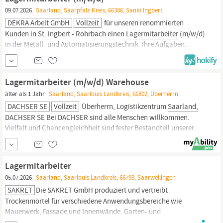
Arbeitsplatz Übertarifliche Bezahlung Dein Gehalt 14,96 €
09.07.2026
Saarland, Saarpfalz Kreis, 66386, Sankt Ingbert
DEKRA Arbeit GmbH
Vollzeit
für unseren renommierten
Kunden in St. Ingbert - Rohrbach einen
Lagermitarbeiter
(m/w/d)
in der Metall- und Automatisierungstechnik. Ihre Aufgaben: -
Organisation und Kontrolle der Lagerbestände inklusive
Warenannahme und Bestandskontrolle - Kommissionieren und
Verpacken von Materialien - Bearbeitung von Lieferscheinen
Lagermitarbeiter (m/w/d) Warehouse
mithilfe von SAP Ihr Profil:
älter als 1 Jahr
Saarland, Saarlouis Landkreis, 66802, Überherrn
DACHSER SE
Vollzeit
Überherrn, Logistikzentrum
Saarland,
DACHSER SE Bei DACHSER sind alle Menschen willkommen.
Vielfalt und Chancengleichheit sind fester Bestandteil unserer
Unternehmenskultur. Die Einzigartigkeit eines jeden einzelnen,
und damit die Vielfalt unserer Teams, verstehen wir als treibende
Kraft unserer täglichen Arbeit und Innovationen - denn:
Lagermitarbeiter
05.07.2026
Saarland, Saarlouis Landkreis, 66793, Saarwellingen
SAKRET
Die SAKRET GmbH produziert und vertreibt
Trockenmörtel für verschiedene Anwendungsbereiche wie
Mauerwerk, Fassade und Innenwände, Garten- und
Landschaftsbau, Fliesen- und Bodentechnik, technische Mörtel