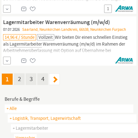
Logistik vertiefen. Dein Job ist in Vollzeit, SchichtWochenende
1
und Du erhältst 14,96 € pro Stunde. Wir bieten Dir
Abschlagszahlungen Als Arbeitgeber sind wir
Lagermitarbeiter Warenverräumung (m/w/d)
07.07.2026
Saarland, Neunkirchen Landkreis, 66538, Neunkirchen Furpach
14,96 € / Stunde
Vollzeit
Wir bieten Dir einen schnellen Einstieg
als
Lagermitarbeiter
Warenverräumung (m/w/d) im Rahmen der
Arbeitnehmerüberlassung mit Option auf Übernahme bei
unserem Kunden in der Branche Lager & Logistik an. Dein neuer
Job ist in Vollzeit und befindet sich in Neunkirchen. Deine
Vergütung 14,96 € pro Stunde Wir bieten Dir Als Arbeitgeber sind
wir
1
2
3
4
Berufe & Begriffe
+ Alle
+ Logistik, Transport, Lagerwirtschaft
+ Lagermitarbeiter
Verpacker