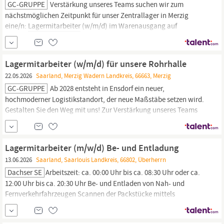
GC-GRUPPE
Verstärkung unseres Teams suchen wir zum
nächstmöglichen Zeitpunkt für unser Zentrallager in Merzig
eine/n:
Lagermitarbeiter
(w/m/d) im Warenausgang auf
Mittagsschicht Wir wachsen! Ab 2028 entsteht in Ensdorf ein
neuer, hochmoderner Logistikstandort, der neue Maßstäbe setzen
wird. Gestalten Sie den Weg mit uns! Auf der Mittagsschicht
Lagermitarbeiter (w/m/d) für unsere Rohrhalle
sorgen Sie im Team...
22.05.2026
Saarland, Merzig Wadern Landkreis, 66663, Merzig
GC-GRUPPE
Ab 2028 entsteht in Ensdorf ein neuer,
hochmoderner Logistikstandort, der neue Maßstäbe setzen wird.
Gestalten Sie den Weg mit uns! Zur Verstärkung unseres Teams
suchen wir zum nächstmöglichen Zeitpunkt für unsere Rohrhalle
in Merzig eine/n:
Lagermitarbeiter
(w/m/d) für unsere Rohrhalle
In unserer traditionsreichen Rohrhalle dreht sich alles um
Lagermitarbeiter (m/w/d) Be- und Entladung
Großrohre
13.06.2026
Saarland, Saarlouis Landkreis, 66802, Überherrn
Dachser SE
Arbeitszeit: ca. 00:00 Uhr bis ca. 08:30 Uhr oder ca.
12:00 Uhr bis ca. 20:30 Uhr Be- und Entladen von Nah- und
Fernverkehrfahrzeugen Scannen der Packstücke mittels
Handscanner Verräumen der Sendungen innerhalb des
Umschlagslager Führen von Flurförderzeugen Berücksichtigung