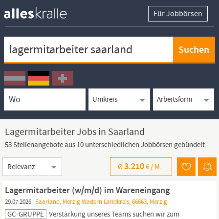
Für Jobbörsen
Keywortsuche
Ortssuche
Umkreissuche
Arbeitsform
Lagermitarbeiter Jobs in Saarland
53 Stellenangebote aus 10 unterschiedlichen Jobbörsen gebündelt.
Sortierung
3.210
Ø
€ /
M.
Lagermitarbeiter (w/m/d) im Wareneingang
29.07.2026
Saarland, Merzig Wadern Landkreis, 66663, Merzig
GC-GRUPPE
Verstärkung unseres Teams suchen wir zum