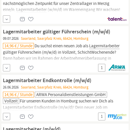
nächstmöglichen Zeitpunkt für unser Zentrallager in Merzig
eine/n:
Lagermitarbeiter
(w/m/d) im Wareneingang Wir wachsen!
Ab 2028 entsteht in Ensdorf ein neuer, hochmoderner
Logistikstandort, der neue Maßstäbe setzen wird. Gestalten Sie
den Weg mit uns! Darum geht es konkret: Sorgfältige Kontrolle
Lagermitarbeiter gültiger Führerschein (m/w/d)
der
09.07.2026
Saarland, Saarpfalz Kreis, 66424, Homburg
14,96 € / Stunde
Du suchst einen neuen Job als
Lagermitarbeiter
gültiger Führerschein (m/w/d) in Vollzeit, SchichtWochenende?
Dann haben wir im Rahmen der Arbeitnehmerüberlassung in
Homburg den passenden Job für Dich! Unsere Benefits für Dich
1
Abschlagszahlungen Als Arbeitgeber sind wir über die Arbeitszeit
hinaus für Sie erreichbar Ein freundliches und sympathisches...
Lagermitarbeiter Endkontrolle (m/w/d)
26.06.2026
Saarland, Saarpfalz Kreis, 66424, Homburg
14,96 € / Stunde
ARWA Personaldienstleistungen GmbH
Vollzeit
Für unseren Kunden in Homburg suchen wir Dich als
Lagermitarbeiter
Endkontrolle (m/w/d)! Dein neuer Job im
Rahmen der Arbeitnehmerüberlassung in Vollzeit im Bereich
1
Lager & Logistik wartet auf Dich!. Dich erwarten attraktive
Vorteile Rabatte bei über 200 namhaften Anbietern Sicherer
Lagermitarbeiter (m/w/d)