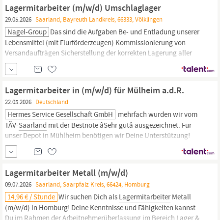
der gängigen ADR- und Ladungssicherungsvorschriften
Lagermitarbeiter (m/w/d) Umschlaglager
Einhaltung der Qualitätsrichtlinien...
29.05.2026
Saarland, Bayreuth Landkreis, 66333, Völklingen
Nagel-Group
Das sind die Aufgaben Be- und Entladung unserer
Lebensmittel (mit Flurförderzeugen) Kommissionierung von
Versandaufträgen Sicherstellung der korrekten Lagerung aller
Waren Zuständigkeit für die Wareneingangs- und
Ausgangskontrolle Was uns überzeugt Eine abgeschlossene
Ausbildung, idealerweise im Bereich Lagerlogistik oder eine
Lagermitarbeiter in (m/w/d) für Mülheim a.d.R.
vergleichbare Qualifikation Erste Erfahrung...
22.05.2026
Deutschland
Hermes Service Gesellschaft GmbH
mehrfach wurden wir vom
TÃV-
Saarland
mit der Bestnote âSehr gutâ ausgezeichnet. Für
unser Depot in Mühlheim benötigen wir Deine Unterstützung!
Werde Teil des erfolgreichen Teams der HSG Hermes Service
Gesellschaft mbH, einer 100% Tochter des Hermes Einrichtungs
Service, und profitiere von vielen Vorteilen. Es kann sofort
Lagermitarbeiter Metall (m/w/d)
losgehen!
09.07.2026
Saarland, Saarpfalz Kreis, 66424, Homburg
14,96 € / Stunde
Wir suchen Dich als
Lagermitarbeiter
Metall
(m/w/d) in Homburg! Deine Kenntnisse und Fähigkeiten kannst
Du im Rahmen der Arbeitnehmerüberlassung im Bereich Lager &