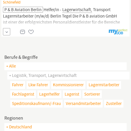
Schönefeld
P & B Aviation Berlin
Helfer/in -
Lagerwirtschaft,
Transport
Lagermitarbeiter (m/w/d) Berlin Tegel Die P & B aviation GmbH
ist einer der erfolgreichsten Personaldienstleister für die Bereiche
Passagedienstleistungen und Bodenverkehrsdienste in der
Luftfahrt. Arbeiten am Flughafen, bei einer Fluggesellschaft, in
der Luft- und Raumfahrtindustrie, Technik oder Logistik mit...
Berufe & Begriffe
+ Alle
+ Logistik, Transport, Lagerwirtschaft
Fahrer
Lkw Fahrer
Kommissionierer
Lagermitarbeiter
Fachlagerist
Lagerhelfer
Lagerist
Sortierer
Speditionskaufmann/-Frau
Versandmitarbeiter
Zusteller
Regionen
+ Deutschland