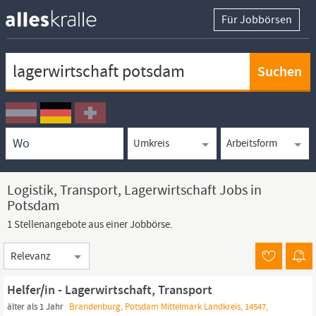
Für Jobbörsen
Keywortsuche
Ortssuche
Umkreissuche
Arbeitsform
Logistik, Transport, Lagerwirtschaft Jobs in
Potsdam
1 Stellenangebote aus einer Jobbörse.
Sortierung
Helfer/in - Lagerwirtschaft, Transport
älter als 1 Jahr
Brandenburg, Potsdam Mittelmark Landkreis, 14547,