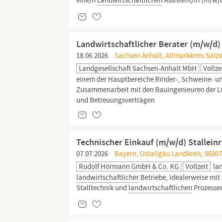
eine/n
Landwirtschaftlichen
Assistent/in (m/w/
Landwirtschaftlicher Berater (m/w/d)
18.06.2026
Sachsen Anhalt, Altmarkkreis Salz
Landgesellschaft Sachsen-Anhalt MbH
Vollze
einem der Hauptbereiche Rinder-, Schweine- und
Zusammenarbeit mit den Bauingenieuren der L
und Betreuungsverträgen
Technischer Einkauf (m/w/d) Stallein
07.07.2026
Bayern, Ostallgäu Landkreis, 8680
Rudolf Hörmann GmbH & Co. KG
Vollzeit
la
landwirtschaftlicher
Betriebe, idealerweise mit
Stalltechnik und
landwirtschaftlichen
Prozessen