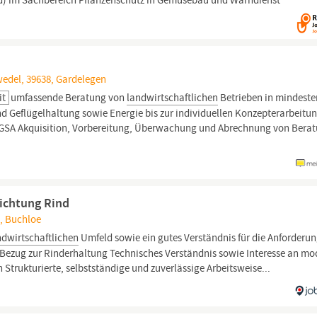
d) im Sachbereich Pflanzenschutz in Gemüsebau und Warndienst
wedel, 39638, Gardelegen
it
umfassende Beratung von
landwirtschaftlichen
Betrieben in mindeste
 Geflügelhaltung sowie Energie bis zur individuellen Konzepterarbeitun
GSA Akquisition, Vorbereitung, Überwachung und Abrechnung von Berat
richtung Rind
7, Buchloe
ndwirtschaftlichen
Umfeld sowie ein gutes Verständnis für die Anforderu
 Bezug zur Rinderhaltung Technisches Verständnis sowie Interesse an mo
 Strukturierte, selbstständige und zuverlässige Arbeitsweise...