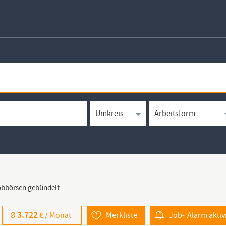
Jobbörsen gebündelt.
3.722
Ø
€ /
Monat
Merkliste
Job-
Alarm
aktiv