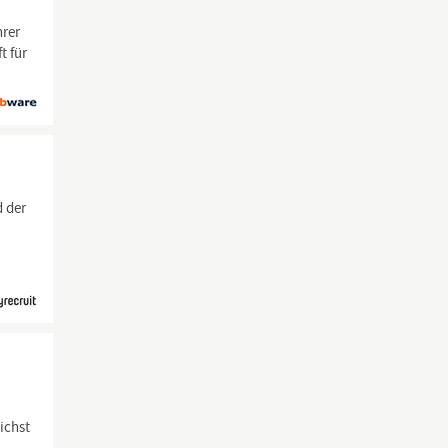
hrer
t für
d der
d
ichst