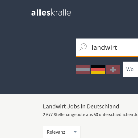
Keywortsuche
Ortssuche
Umkreissuche
Arbeitsform
Landwirt Jobs in Deutschland
2.677 Stellenangebote aus 50 unterschiedlichen 
Sortierung