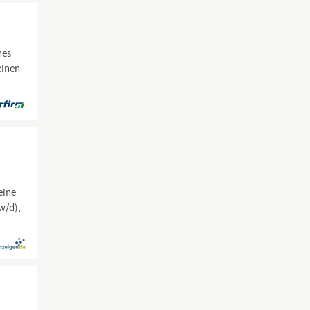
nes
einen
,
eine
w/d),