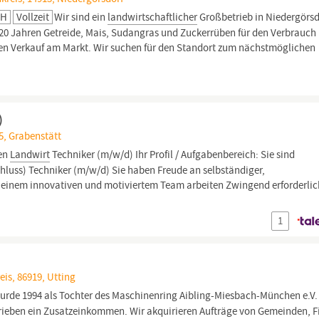
bH
Vollzeit
Wir sind ein
landwirtschaftlicher
Großbetrieb in Niedergörsd
t 20 Jahren Getreide, Mais, Sudangras und Zuckerrüben für den Verbrauch 
en Verkauf am Markt. Wir suchen für den Standort zum nächstmöglichen
)
5, Grabenstätt
nen
Landwirt
Techniker (m/w/d) Ihr Profil / Aufgabenbereich: Sie sind
chluss) Techniker (m/w/d) Sie haben Freude an selbständiger,
 einem innovativen und motiviertem Team arbeiten Zwingend erforderlich
1
is, 86919, Utting
rde 1994 als Tochter des Maschinenring Aibling-Miesbach-München e.V.
ieben ein Zusatzeinkommen. Wir akquirieren Aufträge von Gemeinden, 