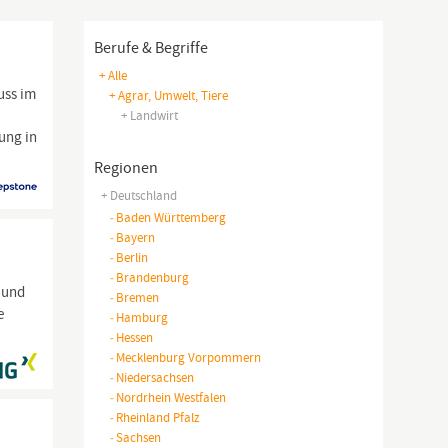
Berufe & Begriffe
+ Alle
uss im
+ Agrar, Umwelt, Tiere
+ Landwirt
ung in
Regionen
+ Deutschland
-
Baden Württemberg
-
Bayern
-
Berlin
-
Brandenburg
 und
-
Bremen
e
-
Hamburg
-
Hessen
-
Mecklenburg Vorpommern
-
Niedersachsen
-
Nordrhein Westfalen
-
Rheinland Pfalz
-
Sachsen