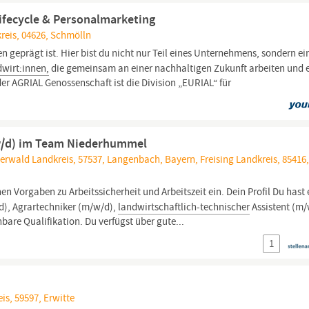
ifecycle & Personalmarketing
reis, 04626, Schmölln
 geprägt ist. Hier bist du nicht nur Teil eines Unternehmens, sondern ei
wirt:innen,
die gemeinsam an einer nachhaltigen Zukunft arbeiten und 
r AGRIAL Genossenschaft ist die Division „EURIAL“ für
w/d) im Team Niederhummel
erwald Landkreis, 57537, Langenbach, Bayern, Freising Landkreis, 85416
hen Vorgaben zu Arbeitssicherheit und Arbeitszeit ein. Dein Profil Du hast 
), Agrartechniker (m/w/d),
landwirtschaftlich-technischer
Assistent (m/
are Qualifikation. Du verfügst über gute...
1
is, 59597, Erwitte