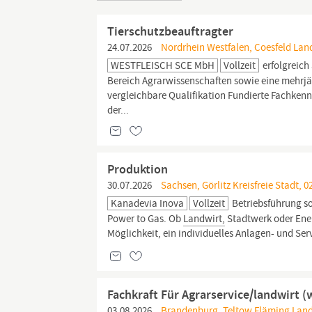
Tierschutzbeauftragter
24.07.2026
Nordrhein Westfalen, Coesfeld Land
WESTFLEISCH SCE MbH
Vollzeit
erfolgreich
Bereich Agrarwissenschaften sowie eine mehrjä
vergleichbare Qualifikation Fundierte Fachkenn
der...
Produktion
30.07.2026
Sachsen, Görlitz Kreisfreie Stadt, 
Kanadevia Inova
Vollzeit
Betriebsführung s
Power to Gas. Ob
Landwirt,
Stadtwerk oder Ener
Möglichkeit, ein individuelles Anlagen- und Se
Fachkraft Für Agrarservice/landwirt 
03.08.2026
Brandenburg, Teltow Fläming Landk