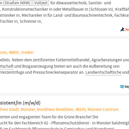
en (Straßen.NRW)
Vollzeit
für Abwassertechnik, Sanitär- und
, Konstruktionsmechaniker in oder Metallbauer in (Schlosser in), Kraftfa
atroniker in, Mechaniker in für Land- und Baumaschinentechnik, Fachkraf
ischler in, Schreiner in,
reis, 48691, Vreden
ellets. Neben dem zertifizierten Futtermittelhandel, Agrarberatungen un
rtschaft
und Biogaserzeugung bieten wir auch die Aufbereitung von
nterzentrifuge und Pressschneckenseparator an.
Landwirtschaftliche
un
sistent/in (m/w/d)
freie Stadt, Münster, Nordrhein Westfalen, 48143, Münster Centrum
ierten und engagierten Team für die Grüne Branche! Die
cht für den Fachbereich 62 - Pflanzenschutzdienst - in Münster baldmögl