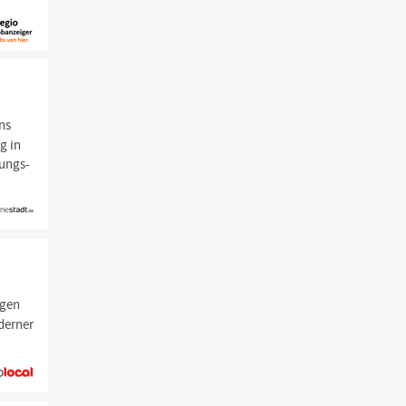
ns
g in
ungs-
ngen
derner