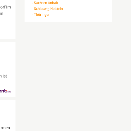
-
Sachsen Anhalt
orf im
-
Schleswig Holstein
in
-
Thüringen
 ist
Firmen