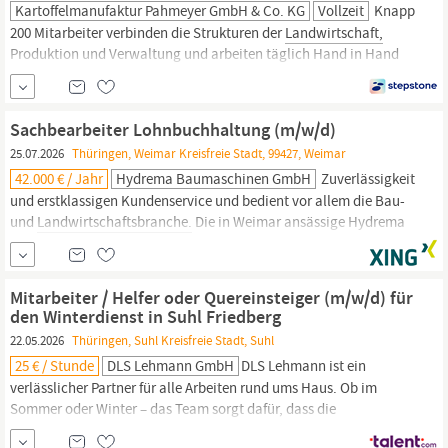
Kartoffelmanufaktur Pahmeyer GmbH & Co. KG
Vollzeit
Knapp
200 Mitarbeiter verbinden die Struk­turen der
Landwirtschaft,
Produktion und Verwaltung und arbeiten täglich Hand in Hand
an höchster Qualität. Für die Kartoffelmanufaktur Pahmeyer
suchen wir in Vollzeit einen motivierten Teamplayer als: Assistenz
der Betriebsleitung (m/w/d) in Vollzeit Ab sofort in 33824 Werther
Sachbearbeiter Lohnbuchhaltung (m/w/d)
(Westf.) Unterstützung bei der
25.07.2026
Thüringen, Weimar Kreisfreie Stadt, 99427, Weimar
42.000 € / Jahr
Hydrema Baumaschinen GmbH
Zuverlässigkeit
und erstklassigen Kundenservice und bedient vor allem die Bau-
und
Landwirtschaftsbranche.
Die in Weimar ansässige Hydrema
Baumaschinen GmbH ist verantwortlich für den Vertrieb, Service
und Kundensupport der Hydrema-Produkte in Deutschland und
steht für Qualität, Kundennähe und umfassenden Service in der
Mitarbeiter / Helfer oder Quereinsteiger (m/w/d) für
Branche.
den Winterdienst in Suhl Friedberg
22.05.2026
Thüringen, Suhl Kreisfreie Stadt, Suhl
25 € / Stunde
DLS Lehmann GmbH
DLS Lehmann ist ein
verlässlicher Partner für alle Arbeiten rund ums Haus. Ob im
Sommer oder Winter – das Team sorgt dafür, dass die
Außenflächen stets in einwandfreiem Zustand sind. Mit dem