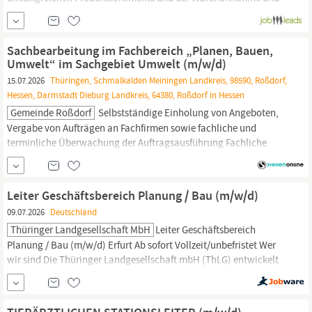
ausgabe. Das bringen Sie mit: Sie begeistern sich für Themen
rund um die
Landwirtschaft.
Idealerweise verfügen Sie über eine
kaufmännische und/ oder eine
landwirtschaftliche
Sachbearbeitung im Fachbereich „Planen, Bauen,
Ausbildung/Studium.
Umwelt“ im Sachgebiet Umwelt (m/w/d)
15.07.2026
Thüringen, Schmalkalden Meiningen Landkreis, 98590, Roßdorf,
Hessen, Darmstadt Dieburg Landkreis, 64380, Roßdorf in Hessen
Gemeinde Roßdorf
Selbstständige Einholung von Angeboten,
Vergabe von Aufträgen an Fachfirmen sowie fachliche und
terminliche Überwachung der Auftragsausführung Fachliche
Anleitung von Mitarbeitern der Grünkolonne Enge und
kooperative Zusammenarbeit mit internen Fachbereichen,
zuständigen Fachbehörden, Verbänden, externen Planungsbüros
Leiter Geschäftsbereich Planung / Bau (m/w/d)
sowie den örtlichen
landwirtschaftlichen
Betrieben
09.07.2026
Deutschland
Thüringer Landgesellschaft MbH
Leiter Geschäftsbereich
Planung / Bau (m/w/d) Erfurt Ab sofort Vollzeit/unbefristet Wer
wir sind Die Thüringer Landgesellschaft mbH (ThLG) entwickelt
seit über 35 Jahren ganzheitlich den ländlichen Raum,
insbesondere für den Freistaat
Thüringen.
Unser Schwerpunkt ist
die integrierte Landentwicklung: Flächenmanagement,