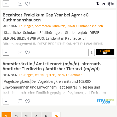
Berufserfahrung im Bereich Ernte /
Landwirtschaft
vom Vorteil
Führerschein zum Erreichen der Arbeitsstätte notwendig Deine
Aufgaben: Mithilfe bei der Getreide-Ernte Mithilfe auf dem Hof
Bezahltes Praktikum Gap Year bei Agrar eG
Was wir bieten:
Guthmannshausen
28.07.2026
Thüringen, Sömmerda Landkreis, 99628, Guthmannshausen
Staatliches Schulamt Südthüringen
Studentenjob
DIESE
BERUFE BILDEN WIR AUS: Landwirt in Kaufleute für
Büromanagement IN DIESE BEREICHE KANNST DU WÄHREND
DES PRAKTIKUMS EINBLICKE GEWINNEN.
1
Landwirtschaft/Ackerbau
Werkstatt (Instandhaltung/Reparatur
Landmaschinen & Agrartechnik) Verwaltung + Buchhaltung
Amtstierärztin / Amtstierarzt (m/w/d), alternativ
Neben unseren Ausbildungsberufen kannst du also auch noch die
Amtliche Tierärztin / Amtlicher Tierarzt (m/w/d)
Berufe Land- und Bau...
30.06.2026
Thüringen, Wartburgkreis, 99826, Lauterbach
Vogelsbergkreis
Der Vogelsbergkreis mit rund 105.000
Einwohnerinnen und Einwohnern liegt zentral in Hessen und
besticht durch seine ländlich geprägten Regionen, viel Freiraum
sowie eine solide und innovative wirtschaftliche Entwicklung. Mit
einer starken
Landwirtschaft
und einer lebendigen,
zukunftsorientierten Gemeinschaft bietet die Region
1
2
3
4
5