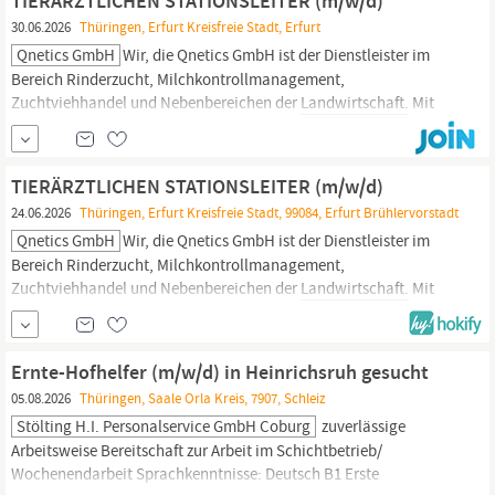
TIERÄRZTLICHEN STATIONSLEITER (m/w/d)
Flurneuordnung, Wasserbau,
30.06.2026
Thüringen, Erfurt Kreisfreie Stadt, Erfurt
Qnetics GmbH
Wir, die Qnetics GmbH ist der Dienstleister im
Bereich Rinderzucht, Milchkontrollmanagement,
Zuchtviehhandel und Nebenbereichen der
Landwirtschaft.
Mit
unseren Standorten in Alsfeld, Erfurt und Jena sind wir die
Ansprechpartner im Bereich Tierhaltung und -zucht in Hessen und
Thüringen.
Aufgaben Personalverantwortung
TIERÄRZTLICHEN STATIONSLEITER (m/w/d)
24.06.2026
Thüringen, Erfurt Kreisfreie Stadt, 99084, Erfurt Brühlervorstadt
Qnetics GmbH
Wir, die Qnetics GmbH ist der Dienstleister im
Bereich Rinderzucht, Milchkontrollmanagement,
Zuchtviehhandel und Nebenbereichen der
Landwirtschaft.
Mit
unseren Standorten in Alsfeld, Erfurt und Jena sind wir die
Ansprechpartner im Bereich Tierhaltung und -zucht in Hessen und
Thüringen.
AUFGABEN Personalverantwortung
Ernte-Hofhelfer (m/w/d) in Heinrichsruh gesucht
05.08.2026
Thüringen, Saale Orla Kreis, 7907, Schleiz
Stölting H.i. Personalservice GmbH Coburg
zuverlässige
Arbeitsweise Bereitschaft zur Arbeit im Schichtbetrieb/
Wochenendarbeit Sprachkenntnisse: Deutsch B1 Erste