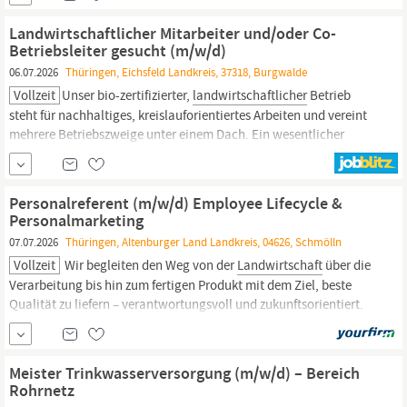
Hausmeisterservice für
Thüringen
sowie Nord- und Südhessen
profitieren die Kunden von erfahrenen Fachkräften, moderner und
Landwirtschaftlicher Mitarbeiter und/oder Co-
effizienter Technik sowie umfangreichem...
Betriebsleiter gesucht (m/w/d)
06.07.2026
Thüringen, Eichsfeld Landkreis, 37318, Burgwalde
Vollzeit
Unser bio-zertifizierter,
landwirtschaftlicher
Betrieb
steht für nachhaltiges, kreislauforientiertes Arbeiten und vereint
mehrere Betriebszweige unter einem Dach. Ein wesentlicher
Bestandteil ist unsere Aberdeen-Angus Mutterkuh-Herde inklusive
der Aufzucht unserer Mastbullen zur Fleischgewinnung im
eigenen Schlachthaus, sowie die
Personalreferent (m/w/d) Employee Lifecycle &
Personalmarketing
07.07.2026
Thüringen, Altenburger Land Landkreis, 04626, Schmölln
Vollzeit
Wir begleiten den Weg von der
Landwirtschaft
über die
Verarbeitung bis hin zum fertigen Produkt mit dem Ziel, beste
Qualität zu liefern – verantwortungsvoll und zukunftsorientiert.
AGRIAL ist eine Genossenschaft, die auf Solidarität, Nähe,
Nachhaltigkeit und Mut setzt. Wir leben eine
Unternehmenskultur, die von gegenseitiger
Meister Trinkwasserversorgung (m/w/d) – Bereich
Rohrnetz