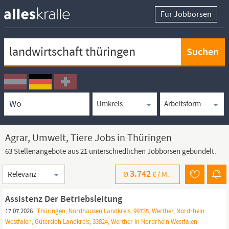
Für Jobbörsen
Keywortsuche
Ortssuche
Umkreissuche
Arbeitsform
Agrar, Umwelt, Tiere Jobs in Thüringen
63 Stellenangebote aus 21 unterschiedlichen Jobbörsen gebündelt.
Sortierung
3.742
Ø
€ /
M.
Assistenz Der Betriebsleitung
17.07.2026
Thüringen, Nordhausen Landkreis, 99735, Werther, Nordrhein
Westfalen, Gütersloh Landkreis, 33824, Werther in Nordrhein Westfalen