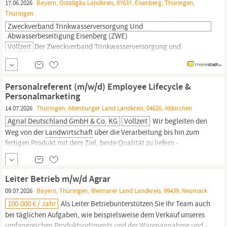
17.06.2026
Bayern, Ostallgäu Landkreis, 87637, Eisenberg, Thüringen,
Thüringen
Zweckverband Trinkwasserversorgung Und
Abwasserbeseitigung Eisenberg (ZWE)
Vollzeit
Der Zweckverband Trinkwasserversorgung und
Abwasserbeseitigung Eisenberg (ZWE) ist eine Körperschaft des
öffentlichen Rechts mit Sitz in Eisenberg. Wir versorgen die
Bevölkerung, Industrie, Gewerbe und die
Landwirtschaft
im
Personalreferent (m/w/d) Employee Lifecycle &
Verbandsgebiet zuverlässig mit Trinkwasser nach der
Personalmarketing
Trinkwasserverordnung und sind
14.07.2026
Thüringen, Altenburger Land Landkreis, 04626, Altkirchen
Agrial Deutschland GmbH & Co. KG
Vollzeit
Wir begleiten den
Weg von der
Landwirtschaft
über die Verarbeitung bis hin zum
fertigen Produkt mit dem Ziel, beste Qualität zu liefern -
verantwortungsvoll und zukunftsorientiert. AGRIAL ist eine
Genossenschaft, die auf Solidarität, Nähe, Nachhaltigkeit und
Mut setzt. Wir leben eine Unternehmenskultur, die von
Leiter Betrieb m/w/d Agrar
gegenseitiger
09.07.2026
Bayern, Thüringen, Weimarer Land Landkreis, 99439, Neumark
100.000 € / Jahr
Als Leiter Betriebunterstützen Sie Ihr Team auch
bei täglichen Aufgaben, wie beispielsweise dem Verkauf unseres
umfangreichen Produktsortiments und der Warenannahme und -