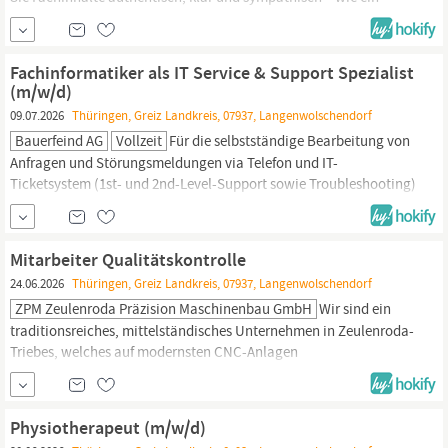
echter Moderator oder Darsteller. Konzeption und kreative
Mitgestaltung von Lernvideos, Tutorials und digitalen
Schulungsformaten rund um die Orthopädietechnik.
Fachinformatiker als IT Service & Support Spezialist
Unterstützung bei der Drehvorbereitung: Sie bringen Ihre...
(m/w/d)
09.07.2026
Thüringen, Greiz Landkreis, 07937, Langenwolschendorf
Bauerfeind AG
Vollzeit
Für die selbstständige Bearbeitung von
Anfragen und Störungsmeldungen via Telefon und IT-
Ticketsystem (1st- und 2nd-Level-Support sowie Troubleshooting)
suchen wir zum nächstmöglichen Zeitpunkt für unseren Standort
Zeulenroda-Triebes einen IT Service & Support Spezialisten
(m/w/d). Ihre neuen Aufgaben Erster Ansprechpartner für alle IT-
Mitarbeiter Qualitätskontrolle
bezogenen Anfragen und...
24.06.2026
Thüringen, Greiz Landkreis, 07937, Langenwolschendorf
ZPM Zeulenroda Präzision Maschinenbau GmbH
Wir sind ein
traditionsreiches, mittelständisches Unternehmen in Zeulenroda-
Triebes, welches auf modernsten CNC-Anlagen
Systembaugruppen, Präzisionsteile sowie Getriebe- und
Gehäuseeinheiten in höchster Qualität besonders
umweltschonend herstellt. AUFGABEN Ihre Aufgaben:
Physiotherapeut (m/w/d)
Maßhaltigkeitsprüfung anhand von Prüfplänen • Sichtprüfung auf