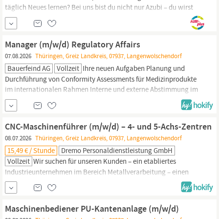
täglich Neues lernen? Bei uns bist du nicht nur Azubi – du wirst
Teil einer starken Gemeinschaft, die Lebensmittel liebt und deine
Zukunft mitgestaltet Du meisterst alles rund um die Ware – neben
dem Verkauf übernimmst du auch Verantwortung im Einkaufs-,
Manager (m/w/d) Regulatory Affairs
Bestell- und Lagerwesen Du...
07.08.2026
Thüringen, Greiz Landkreis, 07937, Langenwolschendorf
Bauerfeind AG
Vollzeit
Ihre neuen Aufgaben Planung und
Durchführung von Conformity Assessments für Medizinprodukte
im internationalen Rahmen Interne und externe Abstimmung im
Rahmen des Conformity Assessments für Medizinprodukte
Management und Aufrechterhaltung bestehender Zulassungen
Betreuung, Prüfung und Freigabe von Produktveränderungen
CNC-Maschinenführer (m/w/d) – 4- und 5-Achs-Zentren
Prüfung von Marketingdokumenten für die...
08.07.2026
Thüringen, Greiz Landkreis, 07937, Langenwolschendorf
15,49 € / Stunde
Dremo Personaldienstleistung GmbH
Vollzeit
Wir suchen für unseren Kunden – ein etabliertes
Industrieunternehmen im Bereich Metallverarbeitung – einen
zuverlässigen Maschinenbediener (m/w/d) mit Erfahrung an CNC-
gesteuerten Anlagen. Wenn Sie technische Abläufe lieben und
gerne präzise arbeiten, sind Sie bei uns genau richtig! Das dürfen
Maschinenbediener PU-Kantenanlage (m/w/d)
Sie erwarten: Arbeitsvertrag: Unbefristete, langfristige