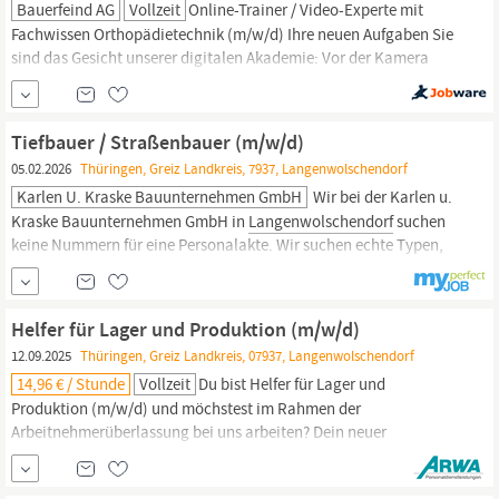
Bauerfeind AG
Vollzeit
Online-Trainer / Video-Experte mit
Fachwissen Orthopädietechnik (m/w/d) Ihre neuen Aufgaben Sie
sind das Gesicht unserer digitalen Akademie: Vor der Kamera
vermitteln Sie Fachinhalte authentisch, klar und sympathisch -
wie ein echter Moderator oder Darsteller. Konzeption und kreative
Mitgestaltung von Lernvideos, Tutorials und digitalen
Tiefbauer / Straßenbauer (m/w/d)
Schulungsformaten rund um die...
05.02.2026
Thüringen, Greiz Landkreis, 7937, Langenwolschendorf
Karlen U. Kraske Bauunternehmen GmbH
Wir bei der Karlen u.
Kraske Bauunternehmen GmbH in
Langenwolschendorf
suchen
keine Nummern für eine Personalakte. Wir suchen echte Typen,
die wissen, wie man zupackt, und die Lust auf ein Team haben,
das zusammenhält wie Beton. DEINE HIGHLIGHTS – WARUM WIR
ANDERS SIND Wir wissen, dass du auf dem Bau hart arbeitest.
Helfer für Lager und Produktion (m/w/d)
12.09.2025
Thüringen, Greiz Landkreis, 07937, Langenwolschendorf
14,96 € / Stunde
Vollzeit
Du bist Helfer für Lager und
Produktion (m/w/d) und möchstest im Rahmen der
Arbeitnehmerüberlassung bei uns arbeiten? Dein neuer
Arbeitsplatz für 14,96 € pro Stunde befindet sich in
Langenwolschendorf
im Bereich Produktion & Fertigung. Deine