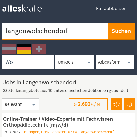
Für Jobbörsen
Keywortsuche
Ortssuche
Umkreissuche
Arbeitsform
Jobs in Langenwolschendorf
33 Stellenangebote aus 10 unterschiedlichen Jobbörsen gebündelt.
Sortierung
2.690
Ø
€ /
M.
Online-Trainer / Video-Experte mit Fachwissen
Orthopädietechnik (m/w/d)
19.07.2026
Thüringen, Greiz Landkreis, 07937, Langenwolschendorf