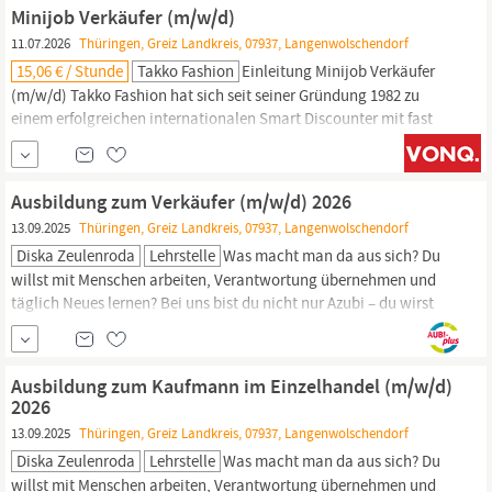
attraktiven Jobvorteile Bis zu 30 Tage Urlaub pro Jahr
Minijob Verkäufer (m/w/d)
Personalrabatte Sehr gute
11.07.2026
Thüringen, Greiz Landkreis, 07937, Langenwolschendorf
15,06 € / Stunde
Takko Fashion
Einleitung Minijob Verkäufer
(m/w/d) Takko Fashion hat sich seit seiner Gründung 1982 zu
einem erfolgreichen internationalen Smart Discounter mit fast
1.900 Filialen in 17 Ländern entwickelt. Wir bieten aktuelle Trends
für moderne Familien. Unsere Mode ist tragbar und nah am Alltag
unserer Kunden. Als Smart Discounter ist es unser klarer
Ausbildung zum Verkäufer (m/w/d) 2026
Anspruch, eine hohe...
13.09.2025
Thüringen, Greiz Landkreis, 07937, Langenwolschendorf
Diska Zeulenroda
Lehrstelle
Was macht man da aus sich? Du
willst mit Menschen arbeiten, Verantwortung übernehmen und
täglich Neues lernen? Bei uns bist du nicht nur Azubi – du wirst
Teil einer starken Gemeinschaft, die Lebensmittel liebt und deine
Zukunft mitgestaltet. Du berätst Kundinnen und Kunden als erste
Ansprechperson und bist zugleich das erste Aushängeschild
Ausbildung zum Kaufmann im Einzelhandel (m/w/d)
unserer Philosophie: Wir...
2026
13.09.2025
Thüringen, Greiz Landkreis, 07937, Langenwolschendorf
Diska Zeulenroda
Lehrstelle
Was macht man da aus sich? Du
willst mit Menschen arbeiten, Verantwortung übernehmen und