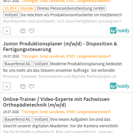
08.07.2026
Thüringen, Greiz Landkreis, 07937, Langenwolschendorf
Anstellung, bis 30...
15,89 € / Stunde
Dremo Personaldienstleistung GmbH
Vollzeit
Sie möchten als Produktionsmitarbeiter im Holzbereich
durchstarten und sind bereit, sich neue Fertigkeiten anzueignen?
Dann haben wir den passenden Job für Sie! Für einen unserer
Kunden suchen wir motivierte Bediener (m/w/d) für eine PU-
Kantenanlage. Das dürfen Sie erwarten: Arbeitsvertrag:
Junior Produktionsplaner (m/w/d) - Disposition &
Unbefristete, langfristige Anstellung, bis 30 Tage gesetzlicher
Fertigungssteuerung
Urlaub,...
19.07.2026
Thüringen, Greiz Landkreis, 07937, Langenwolschendorf
Bauerfeind AG
Vollzeit
Moderne Produktionsplanung bedeutet
für uns mehr als das Steuern einzelner Aufträge. Sie verbindet
Prozesse, Systeme, Stammdaten und digitale Technologien zu
einer leistungsfähigen Planungs- und Steuerungslandschaft. In
dieser Rolle arbeiten Sie an der strategischen Weiterentwicklung
unserer Produktionsplanung mit. Sie bewegen sich in einem
Online-Trainer / Video-Experte mit Fachwissen
modernen SAP-ERP-Umfeld,...
Orthopädietechnik (m/w/d)
18.07.2026
Thüringen, Greiz Landkreis, 07937, Langenwolschendorf
Bauerfeind AG
Vollzeit
Ihre neuen Aufgaben Sie sind das
Gesicht unserer digitalen Akademie: Vor der Kamera vermitteln
Sie Fachinhalte authentisch, klar und sympathisch – wie ein