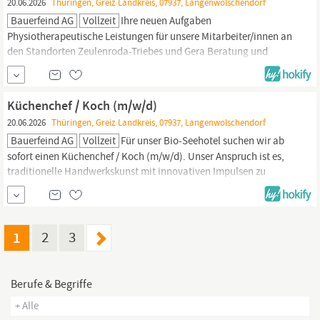
20.06.2026
Thüringen, Greiz Landkreis, 07937, Langenwolschendorf
Fehler und Unsauberkeiten mittels...
Bauerfeind AG
Vollzeit
Ihre neuen Aufgaben
Physiotherapeutische Leistungen für unsere Mitarbeiter/innen an
den Standorten Zeulenroda-Triebes und Gera Beratung und
Anleitung unserer Mitarbeiter/innen zu präventiven Maßnahmen
und Übungen zur Eigenbehandlung Organisation und
Weiterentwicklung von präventiven Gesundheitsangeboten
Küchenchef / Koch (m/w/d)
Mitgestaltung und Organisation von Gesundheitstagen Womit Sie
20.06.2026
Thüringen, Greiz Landkreis, 07937, Langenwolschendorf
uns...
Bauerfeind AG
Vollzeit
Für unser Bio-Seehotel suchen wir ab
sofort einen Küchenchef / Koch (m/w/d). Unser Anspruch ist es,
traditionelle Handwerkskunst mit innovativen Impulsen zu
verbinden. Konsequent mit hochwertigen, überwiegend
regionalen und biologischen Zutaten. Zur Verstärkung unseres
Teams suchen wir ab sofort eine engagierte Persönlichkeit mit
Leidenschaft für Qualität, Kreativität...
1
2
3
Berufe & Begriffe
+ Alle