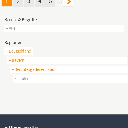
1
2
3
4
5
…
Berufe & Begriffe
+ Alle
Regionen
+ Deutschland
+ Bayern
+ Berchtesgadener Land
+ Laufen