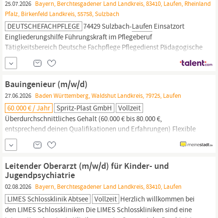
25.07.2026
Bayern, Berchtesgadener Land Landkreis, 83410, Laufen, Rheinland
Pfalz, Birkenfeld Landkreis, 55758, Sulzbach
DEUTSCHEFACHPFLEGE
74429 Sulzbach-
Laufen
Einsatzort
Eingliederungshilfe Führungskraft im Pflegeberuf
Tätigkeitsbereich Deutsche Fachpflege Pflegedienst Pädagogische
Fachleitung (m/w/d) Wohngemeinschaft Eingliederungshilfe in
Sulzbach-
Laufen
Wir, die DEUTSCHE FACHPFLEGE, decken in
ganz Deutschland das gesamte Spektrum der Pflege ab.
Bauingenieur (m/w/d)
27.06.2026
Baden Württemberg, Waldshut Landkreis, 79725, Laufen
60.000 € / Jahr
Spritz-Plast GmbH
Vollzeit
Überdurchschnittliches Gehalt (60.000 € bis 80.000 €,
entsprechend deinen Qualifikationen und Erfahrungen) Flexible
Arbeitszeiten 30 Urlaubstage Urlaubs- und Weihnachtsgeld
Monatliche Anwesenheitsprämie Monatlicher Sachbezug via
givveCard Betriebliche Altersvorsorge mit Arbeitgeberzuschuss
Leitender Oberarzt (m/w/d) für Kinder- und
Betriebliche Krankenhaus-Zusatzversicherung im attraktiven
Jugendpsychiatrie
Gruppenvertrag Jobrad...
02.08.2026
Bayern, Berchtesgadener Land Landkreis, 83410, Laufen
LIMES Schlossklinik Abtsee
Vollzeit
Herzlich willkommen bei
den LIMES Schlosskliniken Die LIMES Schlosskliniken sind eine