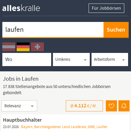
Für Jobbörsen
Keywortsuche
Ortssuche
Umkreissuche
Arbeitsform
Jobs in Laufen
17.838 Stellenangebote aus 50 unterschiedlichen Jobbörsen
gebündelt.
Sortierung
4.112
Ø
€ /
M.
Hauptbuchhalter
23.07.2026
Bayern, Berchtesgadener Land Landkreis, 5080, Laufen