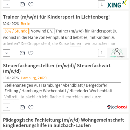
Strategien und Messaging Ansätze für unsere Kunden erarbeiten
1
Anleitung und Weiterentwicklung des Creative Teams
(Grafikdesigner, Motion Designer, Video Editoren, Copywriter)
Trainer (m/w/d) für Kindersport in Lichtenberg!
Qualitätssicherung aller Werbemittel,...
30.07.2026
Berlin
30 € / Stunde
Vorwind E.V.
Trainer (m/w/d) für Kindersport Du
wohnst in der Nähe von Fennpfuhl und liebst es, mit Kindern zu
arbeiten? Die Gruppe steht, die Kurse
laufen
– wir brauchen nur
noch DICH! Was dich erwartet: Standort: Roederplatz, 10367
1
Lichtenberg Zeiten: Sonntag, 9–12 Uhr Kinder zwischen 1 und 7
Jahren (mit Eltern) Bis zu 30 € steuerfrei pro Stunde
Steuerfachangestellter (m/w/d)/ Steuerfachwirt
(m/w/d)
16.07.2026
Hamburg, 21029
Stellenanzeigen Aus Hamburger Abendblatt / Bergedorfer
Zeitung / Hamburger Wochenblatt / Niendorfer Wochenblatt
Vollzeit
tatsächlich lebt flache Hierarchien und kurze
Entscheidungswege Voll- oder Teilzeit, individuell auf Ihre
Bedürfnisse zugeschnitten 30 Tage Urlaub plus Betriebsferien an
Heiligabend und Sylvester
laufende
Fort- und Weiterbildungen für
Pädagogische Fachleitung (m/w/d) Wohngemeinschaft
Ihren Erfolg attraktive Lage im Zentrum von Hamburg-Bergedorf
Eingliederungshilfe in Sulzbach-Laufen
Wir haben Ihr Interesse geweckt?