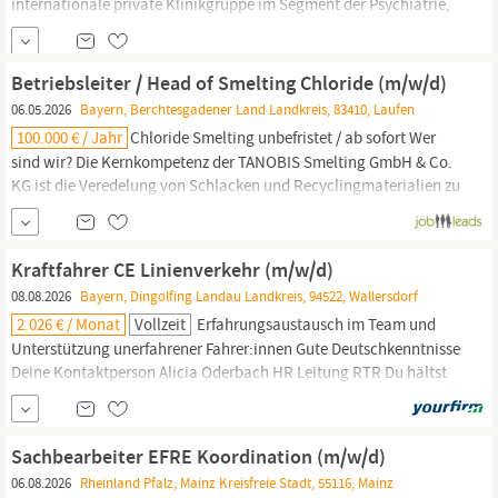
internationale private Klinikgruppe im Segment der Psychiatrie,
Psychotherapie und Psychosomatik. Wir verfolgen einen hoch
individuellen Therapieansatz mit höchsten Ansprüchen an die
ganzheitliche Genesung unserer jungen Patienten. Dabei setzen
Betriebsleiter / Head of Smelting Chloride (m/w/d)
wir neben der bestmöglichen medizinischen...
06.05.2026
Bayern, Berchtesgadener Land Landkreis, 83410, Laufen
100.000 € / Jahr
Chloride Smelting unbefristet / ab sofort Wer
sind wir? Die Kernkompetenz der TANOBIS Smelting GmbH & Co.
KG ist die Veredelung von Schlacken und Recyclingmaterialien zu
hochwertigen Einsatzstoffen für die weitere Prozesskette. Des
Weiteren spezialisiert sich das Unternehmen in der Herstellung
von hochqualitativen Legierungszusätzen zum Einsatz in...
Kraftfahrer CE Linienverkehr (m/w/d)
08.08.2026
Bayern, Dingolfing Landau Landkreis, 94522, Wallersdorf
2.026 € / Monat
Vollzeit
Erfahrungsaustausch im Team und
Unterstützung unerfahrener Fahrer:innen Gute Deutschkenntnisse
Deine Kontaktperson Alicia Oderbach HR Leitung RTR Du hältst
die Logistik am
Laufen
– Deine Route. Deine Fahrskills. Wenn Du
die Straße liebst, Verantwortung übernimmst und im
Linienverkehr zu Hause bist, bist Du bei uns genau richtig.
Sachbearbeiter EFRE Koordination (m/w/d)
06.08.2026
Rheinland Pfalz, Mainz Kreisfreie Stadt, 55116, Mainz