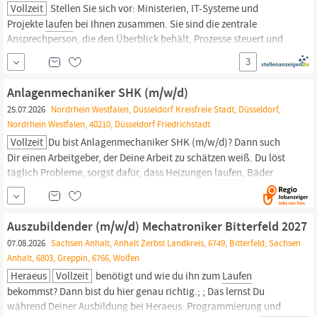
Vollzeit
Stellen Sie sich vor: Ministerien, IT-Systeme und
Projekte
laufen
bei Ihnen zusammen. Sie sind die zentrale
Ansprechperson, die den Überblick behält, Prozesse steuert und
dafür sorgt, dass EU-Förderungen reibungslos umgesetzt werden.
3
Gleichzeitig gestalten Sie aktiv die Zukunft der Förderlandschaft.
Klingt nach Ihrer Aufgabe?
Anlagenmechaniker SHK (m/w/d)
25.07.2026
Nordrhein Westfalen, Düsseldorf Kreisfreie Stadt, Düsseldorf,
Nordrhein Westfalen, 40210, Düsseldorf Friedrichstadt
Vollzeit
Du bist Anlagenmechaniker SHK (m/w/d)? Dann such
Dir einen Arbeitgeber, der Deine Arbeit zu schätzen weiß. Du löst
täglich Probleme, sorgst dafür, dass Heizungen
laufen,
Bäder
funktionieren und Kunden zufrieden sind. Dann hast Du auch
einen Arbeitgeber verdient, der Deinen Einsatz wertschätzt.
Willkommen bei Crombach Gebäudemanagement SHK. Als
Auszubildender (m/w/d) Mechatroniker Bitterfeld 2027
07.08.2026
Sachsen Anhalt, Anhalt Zerbst Landkreis, 6749, Bitterfeld, Sachsen
Anhalt, 6803, Greppin, 6766, Wolfen
Heraeus
Vollzeit
benötigt und wie du ihn zum
Laufen
bekommst? Dann bist du hier genau richtig.; ; Das lernst Du
während Deiner Ausbildung bei Heraeus: Programmierung und