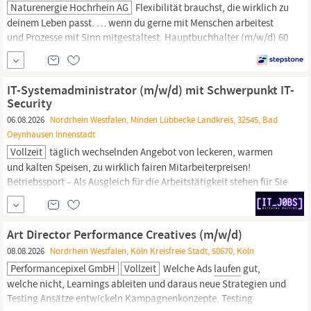
Naturenergie Hochrhein AG
Flexibilität brauchst, die wirklich zu
deinem Leben passt. … wenn du gerne mit Menschen arbeitest
und Prozesse mit Sinn mitgestaltest. Hauptbuchhalter (m/w/d) 60
- 100%
Laufenburg
(CH) / Vollzeit oder Teilzeit / Arbeiten von
zuhause bis 40% / unbefristet Betreuung der Hauptbuchhaltung
für die dir zugeordneten Gesellschaften sowie Sicherstellung einer
IT-Systemadministrator (m/w/d) mit Schwerpunkt IT-
Security
06.08.2026
Nordrhein Westfalen, Minden Lübbecke Landkreis, 32545, Bad
Oeynhausen Innenstadt
Vollzeit
täglich wechselnden Angebot von leckeren, warmen
und kalten Speisen, zu wirklich fairen Mitarbeiterpreisen!
Betriebssport – Als Ausgleich für die Arbeitstätigkeit stehen für Sie
unterschiedliche Sportgruppen zur Auswahl, z. B. Yoga, Tanzen,
Laufen,
Fußball usw. Mitarbeiter-Fitness – allen
Fitnessbegeisterten steht ein Fitness-Bereich zur
Art Director Performance Creatives (m/w/d)
08.08.2026
Nordrhein Westfalen, Köln Kreisfreie Stadt, 50670, Köln
Performancepixel GmbH
Vollzeit
Welche Ads
laufen
gut,
welche nicht, Learnings ableiten und daraus neue Strategien und
Testing Ansätze entwickeln Kampagnenkonzepte, Testing