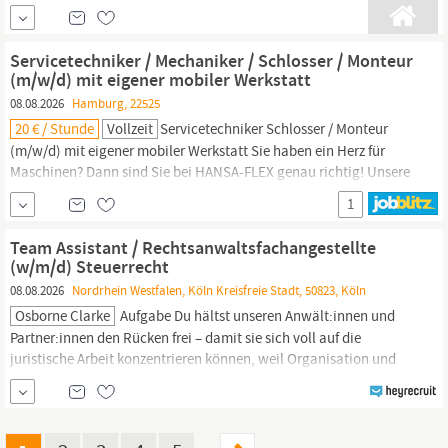
Konfiguration von mechanischen und elektronischen Anlagen
Inbetriebnahme und Instandhaltung von komplexen Maschinen
und Systemen Analyse von Störungen und das Ergreifen von
Servicetechniker / Mechaniker / Schlosser / Monteur
Sofortmaßnahmen Digitale
(m/w/d) mit eigener mobiler Werkstatt
08.08.2026
Hamburg, 22525
20 € / Stunde
Vollzeit
Servicetechniker Schlosser / Monteur
(m/w/d) mit eigener mobiler Werkstatt Sie haben ein Herz für
Maschinen? Dann sind Sie bei HANSA-FLEX genau richtig! Unsere
Mission ist es, Maschinen mit modernster Hydraulik (wieder) zum
1
Laufen
zu bringen. Ob Schläuche, Rohre, Pumpen oder Zylinder:
Unsere hohen Qualitätsansprüche und unser unermüdlicher
Team Assistant / Rechtsanwaltsfachangestellte
Einsatz für...
(w/m/d) Steuerrecht
08.08.2026
Nordrhein Westfalen, Köln Kreisfreie Stadt, 50823, Köln
Osborne Clarke
Aufgabe Du hältst unseren Anwält:innen und
Partner:innen den Rücken frei – damit sie sich voll auf die
juristische Arbeit konzentrieren können, weil Organisation und
Prozesse bei dir in den besten Händen sind. Als Team Assistant
(w/m/d) bist du das organisatorische Herzstück unserer Teams
und sorgst dafür, dass komplexe wirtschaftsrechtliche Verfahren
im Alltag reibungslos
laufen.