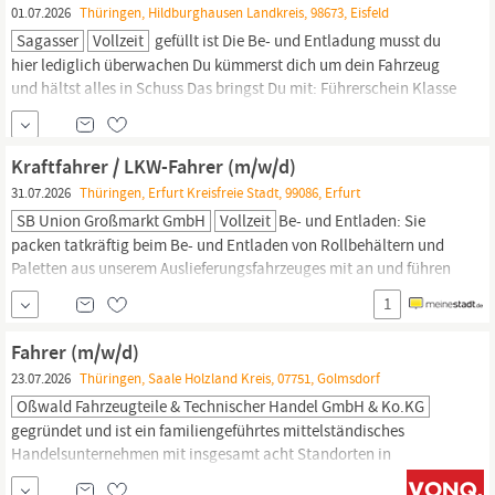
01.07.2026
Thüringen, Hildburghausen Landkreis, 98673, Eisfeld
Sagasser
Vollzeit
gefüllt ist Die Be- und Entladung musst du
hier lediglich überwachen Du kümmerst dich um dein Fahrzeug
und hältst alles in Schuss Das bringst Du mit: Führerschein Klasse
C oder CE mit eingetragener Ziffer 95 und idealerweise eine
gültige
Fahrerkarte
Erste Erfahrung als
Lkw-Fahrer
(m/w/d) - egal
ob Nah-oder Fernverkehr Du bist
Kraftfahrer / LKW-Fahrer (m/w/d)
31.07.2026
Thüringen, Erfurt Kreisfreie Stadt, 99086, Erfurt
SB Union Großmarkt GmbH
Vollzeit
Be- und Entladen: Sie
packen tatkräftig beim Be- und Entladen von Rollbehältern und
Paletten aus unserem Auslieferungsfahrzeuges mit an und führen
das Leergut der Kunden zurück. Auftragsabwicklung: Bei Ihren
1
regionalen Touren stellen Sie die erfolgreiche Auftragsabwicklung
mit unseren Kunden sicher. Warenlieferung: Durch Ihre
Fahrer (m/w/d)
Unterstützung können sich unsere Kunden auf...
23.07.2026
Thüringen, Saale Holzland Kreis, 07751, Golmsdorf
Oßwald Fahrzeugteile & Technischer Handel GmbH & Ko.KG
gegründet und ist ein familiengeführtes mittelständisches
Handelsunternehmen mit insgesamt acht Standorten in
Thüringen,
Hessen und Bayern. Ihr zukünftiges Aufgabengebiet