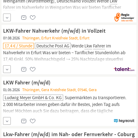
Weingarten (Württemberg), Deutschland Vollzeit Werde
Lkw
Fahrer
im Nahverkehr in Weingarten Was wir bieten Tariflicher
Stundenlohn ab 19,02 € inkl. 50% Weihnachtsgeld und regionale
Arbeitsmarktzulage + 25% Nachtzulage steuerfrei schon ab 20:00
Uhr (bis 6:00 Uhr) Weitere 50%
LKW-Fahrer Nahverkehr (m/w/d) in Vollzeit
07.08.2026
Thüringen, Erfurt Kreisfreie Stadt, Erfurt
17,4 € / Stunde
Deutsche Post AG
Werde
Lkw
Fahrer
im
Nahverkehr in Erfurt Was wir bieten ~ Tariflicher Stundenlohn ab
17,40 €inkl. 50% Weihnachtsgeld ~+ 25% Nachtzulage steuerfrei
schon ab 20:00 Uhr (bis 6:00 Uhr) ~ Weitere 50% Weihnachtsgeld
im November ~ Bis zu 332 € Urlaubsgeld ~ Ein krisensicherer
Arbeitsplatz, bezahlte Einarbeitung, garantierte
LKW Fahrer (m/w/d)
Gehaltssteigerung...
01.05.2026
Thüringen, Gera Kreisfreie Stadt, 07546, Gera
Ludwig Meyer GmbH & Co. KG
Supermärkten zu transportieren.
2.000 Mitarbeiter innen geben dafür ihr Bestes, jeden Tag aufs
Neue! Möchten auch Sie dazu beitragen, dass die tägliche
Belieferung der Märkte des Lebensmitteleinzelhandels und somit
die Versorgung der Haushalte gewährleistet ist? Dann werden Sie
Teil unseres Teams und verstärken unseren Standort Gera als
Lkw-Fahrer (m/w/d) im Nah- oder Fernverkehr - Coburg
LKW-Fahrer
(m/w...