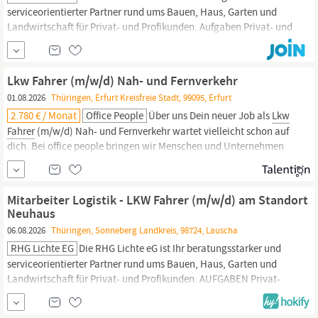
serviceorientierter Partner rund ums Bauen, Haus, Garten und
Landwirtschaft für Privat- und Profikunden. Aufgaben Privat- und
Firmenkunden freundlich und fachgerecht bedienen
Warentransporte zu unseren Kunden An- und Auslieferung von
Dieselkraftstoff und Heizöl Be- und Entladen von
LKW
Lkw Fahrer (m/w/d) Nah- und Fernverkehr
Qualifikation Sie haben
01.08.2026
Thüringen, Erfurt Kreisfreie Stadt, 99095, Erfurt
2.780 € / Monat
Office People
Über uns Dein neuer Job als
Lkw
Fahrer
(m/w/d) Nah- und Fernverkehr wartet vielleicht schon auf
dich. Bei office people bringen wir Menschen und Unternehmen
zusammen – persönlich, unkompliziert und auf Augenhöhe.
Gemeinsam finden wir den Job, der wirklich zu dir passt. Was
solltest du mitbringen? Führerschein Klasse CE inklusive...
Mitarbeiter Logistik - LKW Fahrer (m/w/d) am Standort
Neuhaus
06.08.2026
Thüringen, Sonneberg Landkreis, 98724, Lauscha
RHG Lichte EG
Die RHG Lichte eG ist Ihr beratungsstarker und
serviceorientierter Partner rund ums Bauen, Haus, Garten und
Landwirtschaft für Privat- und Profikunden. AUFGABEN Privat-
und Firmenkunden freundlich und fachgerecht bedienen
Warentransporte zu unseren Kunden An- und Auslieferung von