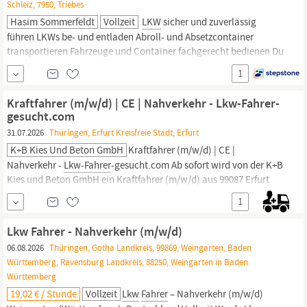
Schleiz, 7950, Triebes
Hasim Sommerfeldt
Vollzeit
LKW
sicher und zuverlässig
führen LKWs be- und entladen Abroll- und Absetzcontainer
transportieren Fahrzeuge und Container fachgerecht bedienen Du
bringst die Führerscheinklasse CE sowie eine gültige
Fahrerkarte
1
mit Deine selbstständige Arbeitsweise und Deine Fähigkeit, im
Team zu agieren, zeichnen Dich aus Zuverlässigkeit,
Kraftfahrer (m/w/d) | CE | Nahverkehr - Lkw-Fahrer-
gesucht.com
31.07.2026
Thüringen, Erfurt Kreisfreie Stadt, Erfurt
K+B Kies Und Beton GmbH
Kraftfahrer (m/w/d) | CE |
Nahverkehr -
Lkw-Fahrer
-gesucht.com Ab sofort wird von der K+B
Kies und Beton GmbH ein Kraftfahrer (m/w/d) aus 99087 Erfurt
und Umgebung gesucht. In einer Minute bewerben --> https:/
lkw-
1
fahrer
-gesucht.comalleskralle/ K+B Kies und Beton GmbH Als Teil
der Unternehmensgruppe Naumann ist die
Lkw Fahrer - Nahverkehr (m/w/d)
06.08.2026
Thüringen, Gotha Landkreis, 99869, Weingarten, Baden
Württemberg, Ravensburg Landkreis, 88250, Weingarten in Baden
Württemberg
19,02 € / Stunde
Vollzeit
Lkw
Fahrer
– Nahverkehr (m/w/d)