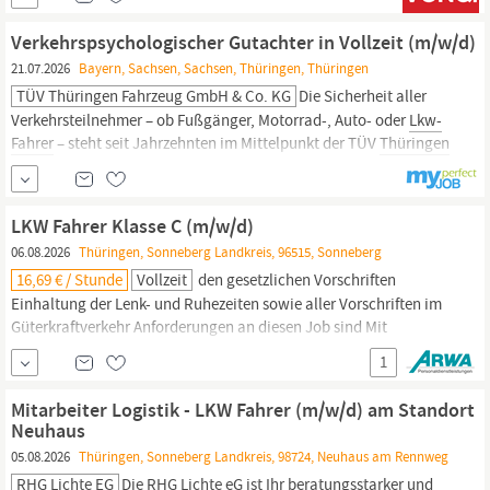
Sie sind gemeinsam mit unseren anderen Mitarbeitern am
Standort Erfurt aus dem Bereich Logistik für die Belieferung
Verkehrspsychologischer Gutachter in Vollzeit (m/w/d)
unserer Kunden verantwortlich.
21.07.2026
Bayern, Sachsen, Sachsen, Thüringen, Thüringen
TÜV Thüringen Fahrzeug GmbH & Co. KG
Die Sicherheit aller
Verkehrsteilnehmer – ob Fußgänger, Motorrad-, Auto- oder
Lkw-
Fahrer
– steht seit Jahrzehnten im Mittelpunkt der TÜV
Thüringen
Fahrzeug GmbH & Co. KG. Unser Leistungsspektrum verbindet
Mensch und Technik: Wir prüfen und begutachten Fahrzeuge aller
Art, übernehmen die Abnahme einzelner Komponenten und bieten
LKW Fahrer Klasse C (m/w/d)
so...
06.08.2026
Thüringen, Sonneberg Landkreis, 96515, Sonneberg
16,69 € / Stunde
Vollzeit
den gesetzlichen Vorschriften
Einhaltung der Lenk- und Ruhezeiten sowie aller Vorschriften im
Güterkraftverkehr Anforderungen an diesen Job sind Mit
Berufserfahrung Belastbarkeit Kommunikationsfähigkeit
1
Organisationsfähigkeit Selbständiges Arbeiten Zuverlässigkeit
Fahrerkarte
(Wünschenswert)
Fahrerlaubnisklasse
C (Schwere
Mitarbeiter Logistik - LKW Fahrer (m/w/d) am Standort
LKW
) (Wünschenswert)
Neuhaus
05.08.2026
Thüringen, Sonneberg Landkreis, 98724, Neuhaus am Rennweg
RHG Lichte EG
Die RHG Lichte eG ist Ihr beratungsstarker und