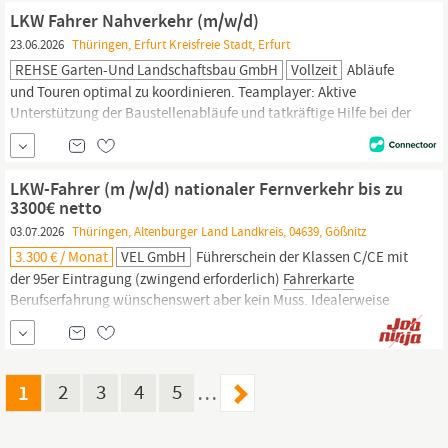
Dieselkraftstoff und Heizöl Be- und Entladen von
LKW
LKW Fahrer Nahverkehr (m/w/d)
QUALIFIKATION Sie haben
23.06.2026
Thüringen, Erfurt Kreisfreie Stadt, Erfurt
REHSE Garten-Und Landschaftsbau GmbH
Vollzeit
Abläufe
und Touren optimal zu koordinieren. Teamplayer: Aktive
Unterstützung der Baustellenabläufe und tatkräftige Hilfe bei der
Betreuung unserer vielseitigen Pflegeobjekte Das wünschen wir
uns von dir Das bringst du mit:
Fahrerlaubnis:
Einen gültigen
Führerschein der Klasse C oder C1. Praxis-Gen: Technisches
LKW-Fahrer (m /w/d) nationaler Fernverkehr bis zu
Verständnis für die sichere Bedienung von...
3300€ netto
03.07.2026
Thüringen, Altenburger Land Landkreis, 04639, Gößnitz
3.300 € / Monat
VEL GmbH
Führerschein der Klassen C/CE mit
der 95er Eintragung (zwingend erforderlich)
Fahrerkarte
Berufserfahrung wünschenswert aber kein Muss. Idealerweise
Erfahrung im Umgang mit Saugfahrzeugen Sprachkenntnisse:
Deutsch in Wort und Schrift (Niveau B2) Bereitschaft zum Fahren
im nationalen Fernverkehr (zwingend erforderlich)
1
2
3
4
5
…