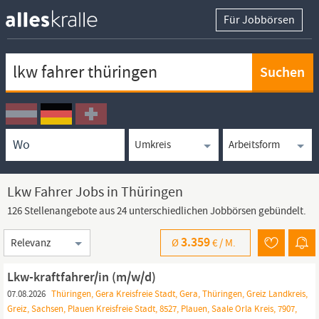
Für Jobbörsen
Keywortsuche
Ortssuche
Umkreissuche
Arbeitsform
Lkw Fahrer Jobs in Thüringen
126 Stellenangebote aus 24 unterschiedlichen Jobbörsen gebündelt.
Sortierung
3.359
Ø
€ /
M.
Lkw-kraftfahrer/in (m/w/d)
07.08.2026
Thüringen, Gera Kreisfreie Stadt, Gera, Thüringen, Greiz Landkreis,
Greiz, Sachsen, Plauen Kreisfreie Stadt, 8527, Plauen, Saale Orla Kreis, 7907,