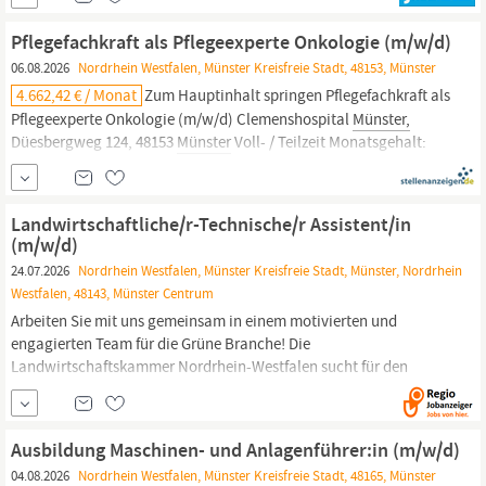
maßge­schnei­derten Produkte bieten umfassen­den Schutz vor
Ertrags­verlusten durch Wetter­gefahren. Mit innovativen Ideen
Pflegefachkraft als Pflegeexperte Onkologie (m/w/d)
und mo...
06.08.2026
Nordrhein Westfalen, Münster Kreisfreie Stadt, 48153, Münster
4.662,42 € / Monat
Zum Hauptinhalt springen Pflegefachkraft als
Pflegeexperte Onkologie (m/w/d) Clemenshospital
Münster,
Düesbergweg 124, 48153
Münster
Voll- / Teilzeit Monatsgehalt:
3.992,39 – 4.662,42 EUR Kennziffer: LUD6728 Die Ludgerus-
Kliniken
Münster
GmbH gehört zum Verbund der Alexianer in
Deutschland und umfasst das Clemenshospital und die
Landwirtschaftliche/r-Technische/r Assistent/in
Raphaelsklinik in
Münster.
(m/w/d)
24.07.2026
Nordrhein Westfalen, Münster Kreisfreie Stadt, Münster, Nordrhein
Westfalen, 48143, Münster Centrum
Arbeiten Sie mit uns gemeinsam in einem motivierten und
engagierten Team für die Grüne Branche! Die
Landwirtschaftskammer Nordrhein-Westfalen sucht für den
Fachbereich 62 - Pflanzenschutzdienst - in
Münster
baldmöglichst
eine/n Landwirtschaftlichen Assistent/in (m/w/d) im Sachbereich
Pflanzenschutz in Gemüsebau und Warndienst
Ausbildung Maschinen- und Anlagenführer:in (m/w/d)
04.08.2026
Nordrhein Westfalen, Münster Kreisfreie Stadt, 48165, Münster