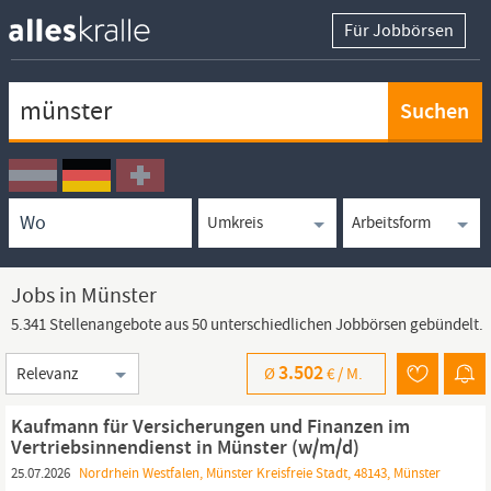
Für Jobbörsen
Keywortsuche
Ortssuche
Umkreissuche
Arbeitsform
Jobs in Münster
5.341 Stellenangebote aus 50 unterschiedlichen Jobbörsen gebündelt.
Sortierung
3.502
Ø
€ /
M.
Kaufmann für Versicherungen und Finanzen im
Vertriebsinnendienst in Münster (w/m/d)
25.07.2026
Nordrhein Westfalen, Münster Kreisfreie Stadt, 48143, Münster