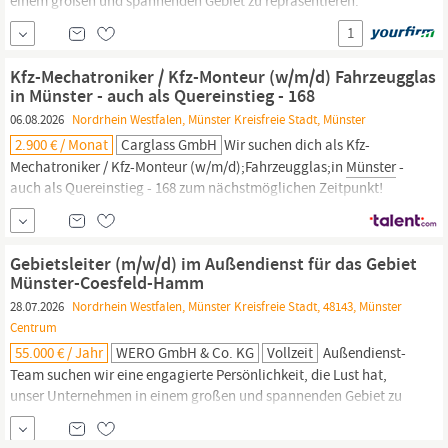
einem großen und spannenden Gebiet zu repräsentieren.
Gebietsleiter (m/w/d) im Außendienst für das Gebiet
Münster-
1
Coesfeld-Hamm
Das ist dein Aufgabengebiet Du trägst
Verantwortung für die Weiterentwicklung des Vertriebsgebiets
Kfz-Mechatroniker / Kfz-Monteur (w/m/d) Fahrzeugglas
Münster-Coesfeld-Hamm.
Du übernimmst den Verkauf des
in Münster - auch als Quereinstieg - 168
06.08.2026
Nordrhein Westfalen, Münster Kreisfreie Stadt, Münster
2.900 € / Monat
Carglass GmbH
Wir suchen dich als Kfz-
Mechatroniker / Kfz-Monteur (w/m/d);Fahrzeugglas;in
Münster
-
auch als Quereinstieg - 168 zum nächstmöglichen Zeitpunkt!
Deine Benefits: ; Einstiegsgehalt von mindestens 2.900 EUR brutto
für Quereinsteigende. Mit einer Kfz-Berufsausbildung 3.200 EUR
brutto in Vollzeit (39 Wochenstunden) – auch Teilzeit ist
Gebietsleiter (m/w/d) im Außendienst für das Gebiet
Münster-Coesfeld-Hamm
28.07.2026
Nordrhein Westfalen, Münster Kreisfreie Stadt, 48143, Münster
Centrum
55.000 € / Jahr
WERO GmbH & Co. KG
Vollzeit
Außendienst-
Team suchen wir eine engagierte Persönlichkeit, die Lust hat,
unser Unternehmen in einem großen und spannenden Gebiet zu
repräsentieren. Gebietsleiter (m/w/d) im Außendienst für das
Gebiet
Münster-Coesfeld-Hamm
Das ist dein Aufgabengebiet Du