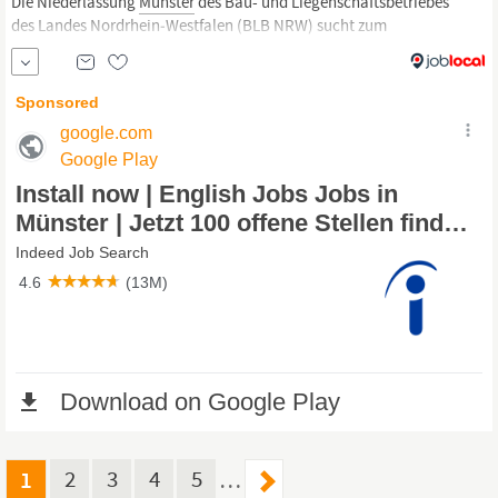
Die Niederlassung
Münster
des Bau- und Liegenschaftsbetriebes
des Landes Nordrhein‑Westfalen (BLB NRW) sucht zum
nächstmöglichen Zeitpunkt mehrere Ingenieurinnen / Ingenieure,
Technikerinnen / Techniker, Meisterinnen / Meister (w/m/d) der
Versorgungstechnik/​Technischen Gebäude­ausrüstung als Projekt­
teammitglied Der Bau- und Liegenschaftsbetrieb NRW ist
1
2
3
4
5
…