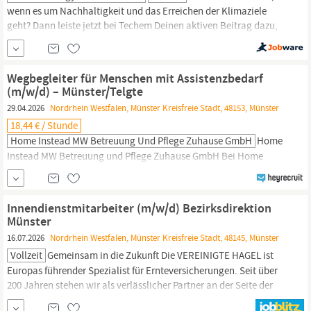
wenn es um Nachhaltigkeit und das Erreichen der Klimaziele
geht? Dann leiste jetzt bei Techem Deinen aktiven Beitrag dazu,
wertvolle Ressourcen zu schonen. Wir sorgen gemeinsam für die
digitale Energiewende in Gebäuden. Als ein führender
Servicepartner für smarte und nachhaltige Gebäude bieten wir
Wegbegleiter für Menschen mit Assistenzbedarf
Effizienzsteigerung entlang der gesamten...
(m/w/d) – Münster/Telgte
29.04.2026
Nordrhein Westfalen, Münster Kreisfreie Stadt, 48153, Münster
18,44 € / Stunde
Home Instead MW Betreuung Und Pflege Zuhause GmbH
Home
Instead MW Betreuung und Pflege Zuhause GmbH Bei Home
Instead steht der Mensch im Mittelpunkt – von Jung bis Alt. Wir
unterstützen Menschen, die im Alltag Hilfe benötigen, dabei, ein
selbstbestimmtes, gleichberechtigtes Leben in ihrer vertrauten
Innendienstmitarbeiter (m/w/d) Bezirksdirektion
Umgebung zu führen. Dabei bieten wir genau die Unterstützung,
Münster
die sie brauchen. Besondere Situationen erfordern häufig...
16.07.2026
Nordrhein Westfalen, Münster Kreisfreie Stadt, 48145, Münster
Vollzeit
Gemeinsam in die Zukunft Die VEREINIGTE HAGEL ist
Europas führender Spezialist für Ernte­versiche­rungen. Seit über
200 Jahren stehen wir als verläss­licher Partner an der Seite der
Land­wirtschaft und wachsen konti­nuier­lich weiter. Unsere