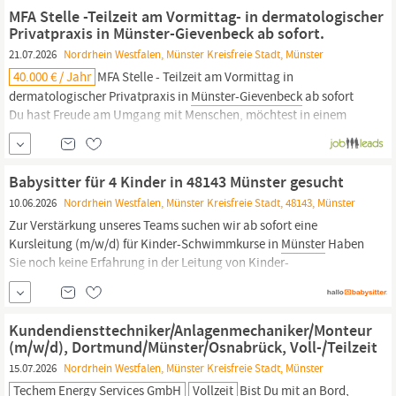
trägst Verantwortung für die Weiterentwicklung des
MFA Stelle -Teilzeit am Vormittag- in dermatologischer
Vertriebsgebiets
Münster-Coesfeld-Hamm.
Du übernimmst den
Privatpraxis in Münster-Gievenbeck ab sofort.
Verkauf des
21.07.2026
Nordrhein Westfalen, Münster Kreisfreie Stadt, Münster
40.000 € / Jahr
MFA Stelle - Teilzeit am Vormittag in
dermatologischer Privatpraxis in
Münster-Gievenbeck
ab sofort
Du hast Freude am Umgang mit Menschen, möchtest in einem
medizinischen Umfeld Verantwortung übernehmen und suchst
eine Teilzeitstelle am Vormittag. Alternativ ist auch Vollzeit
möglich. Dann bist Du bei uns genau richtig.
Babysitter für 4 Kinder in 48143 Münster gesucht
10.06.2026
Nordrhein Westfalen, Münster Kreisfreie Stadt, 48143, Münster
Zur Verstärkung unseres Teams suchen wir ab sofort eine
Kursleitung (m/w/d) für Kinder-Schwimmkurse in
Münster
Haben
Sie noch keine Erfahrung in der Leitung von Kinder-
Schwimmkursen? - Kein Problem, wir bilden Sie aus! Unser
Angebot: - Interessante, abwechslungsreiche und sinnvolle
Tätigkeit - Kostenlose Ausbildung und Einarbeitung -
Kundendiensttechniker/Anlagenmechaniker/Monteur
(m/w/d), Dortmund/Münster/Osnabrück, Voll-/Teilzeit
15.07.2026
Nordrhein Westfalen, Münster Kreisfreie Stadt, Münster
Techem Energy Services GmbH
Vollzeit
Bist Du mit an Bord,