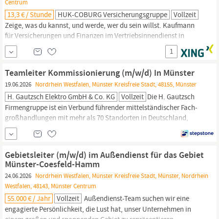
Centrum
13,3 € / Stunde
HUK-COBURG Versicherungsgruppe
Vollzeit
Zeige, was du kannst, und werde, wer du sein willst. Kaufmann
für Versicherungen und Finanzen im Vertriebsinnendienst in
Münster
(w/m/d)
Münster,
Nordrhein-Westfalen, Deutschland
1
Beschäftigungsart Vollzeit Wochenarbeitszeit 38 Stunden
Befristungsart Befristet Befristung für 2 Jahre Besetzungsstart Ab
Teamleiter Kommissionierung (m/w/d) In Münster
sofort Aufgaben
19.06.2026
Nordrhein Westfalen, Münster Kreisfreie Stadt, 48155, Münster
H. Gautzsch Elektro GmbH & Co. KG
Vollzeit
Die H. Gautzsch
Firmengruppe ist ein Verbund führender mittel­ständischer Fach­
großhandlungen mit mehr als 70 Standorten in Deutschland,
Österreich und in unseren wichtigsten globalen Beschaffungs­
märkten. Wir beschäftigen über 1.400 Mitarbeiter. Als Familien­
unternehmen mit Stammsitz in
Münster/Westfalen
sind wir
Gebietsleiter (m/w/d) im Außendienst für das Gebiet
inhaber­geführt und mittel­ständisch...
Münster-Coesfeld-Hamm
24.06.2026
Nordrhein Westfalen, Münster Kreisfreie Stadt, Münster, Nordrhein
Westfalen, 48143, Münster Centrum
55.000 € / Jahr
Vollzeit
Außendienst-Team suchen wir eine
engagierte Persönlichkeit, die Lust hat, unser Unternehmen in