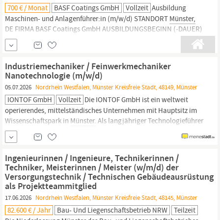
700 € / Monat
BASF Coatings GmbH
Vollzeit
Ausbildung
Maschinen- und Anlagenführer:in (m/w/d) STANDORT
Münster,
DE FIRMA BASF Coatings GmbH AUSBILDUNGSBEGINN (‑DAUER)
01.09.2027 (2 Jahr(e)) ELEMENTE DEINER AUSBILDUNG In
unseren Hallen spielst Du die erste Geige! In Zeiten der
Digitalisierung können viele Aufgaben von Maschinen
Industriemechaniker / Feinwerkmechaniker
übernommen werden und somit den Menschen ersetzen.
Nanotechnologie (m/w/d)
05.07.2026
Nordrhein Westfalen, Münster Kreisfreie Stadt, 48149, Münster
IONTOF GmbH
Vollzeit
Die IONTOF GmbH ist ein weltweit
operierendes, mittelständisches Unternehmen mit Hauptsitz im
Wissenschaftspark in
Münster.
Als langjähriger Technologieführer
produzieren und vertreiben wir moderne Lösungen für die
Oberflächenanalytik in Industrie und Forschung. Montage und
Reparatur von komplexen Komponenten in unterschiedlichen
Ingenieurinnen / Ingenieure, Technikerinnen /
Bauarten und
Techniker, Meisterinnen / Meister (w/m/d) der
Versorgungstechnik / Technischen Gebäudeausrüstung
als Projektteammitglied
17.06.2026
Nordrhein Westfalen, Münster Kreisfreie Stadt, 48145, Münster
82.600 € / Jahr
Bau- Und Liegenschaftsbetrieb NRW
Teilzeit