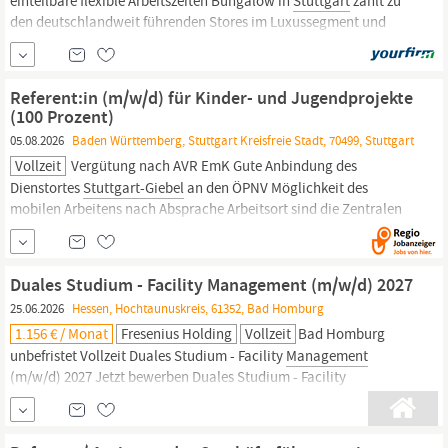
einteilbare flexible Arbeitszeiten Bungalow in
Stuttgart
zählt zu
den deutschlandweit führenden Stores im Luxussegment und
befindet sich sowohl stationär als auch online auf
Wachstumskurs. Bungalow steht für internationale Brands im
High End-Bereich mit hochwertigen Markenportfolios wie
Referent:in (m/w/d) für Kinder- und Jugendprojekte
(100 Prozent)
05.08.2026
Baden Württemberg, Stuttgart Kreisfreie Stadt, 70499, Stuttgart
Vollzeit
Vergütung nach AVR EmK Gute Anbindung des
Dienstortes
Stuttgart-Giebel
an den ÖPNV Möglichkeit des
mobilen Arbeitens nach Absprache Arbeitsort sind die Zentralen
Dienste der Süddeutschen jährlichen Konferenz mit Sitz in
Stuttgart-Giebel,
Giebelstraße 16 Bewerbung: Ihre
Bewerbungsunterlagen senden Sie als PDF an bewerbung@emk-
Duales Studium - Facility Management (m/w/d) 2027
zentrale...
25.06.2026
Hessen, Hochtaunuskreis, 61352, Bad Homburg
1.156 € / Monat
Fresenius Holding
Vollzeit
Bad Homburg
unbefristet Vollzeit Duales Studium - Facility
Management
(m/w/d) 2027 Jetzt bewerben Duales Studium - Facility
Management
(m/w/d) 2027 - Ausbildungsbeginn: 26.07.2027 ; Du b
egeisterst dich für Gebäudetechnik und Immobilienmanagement?
Du möchtest in einem fachübergreifenden Studiengang die