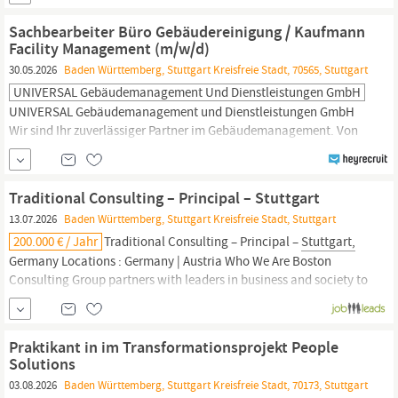
SAUTER FM: Als Teammitglied sind Sie erste r Ansprechpartner in
für unsere Kunden in sämtlichen anfallenden
Sachbearbeiter Büro Gebäudereinigung / Kaufmann
Facility Management (m/w/d)
30.05.2026
Baden Württemberg, Stuttgart Kreisfreie Stadt, 70565, Stuttgart
UNIVERSAL Gebäudemanagement Und Dienstleistungen GmbH
UNIVERSAL Gebäudemanagement und Dienstleistungen GmbH
Wir sind Ihr zuverlässiger Partner im Gebäudemanagement. Von
der Gebäudereinigung über die Haus- und Gebäudetechnik bis hin
zum Garten- und Landschaftsbau. Als Spezialist für Facility-
Management
sind wir sowohl an unseren Standorten Berlin und
Traditional Consulting – Principal – Stuttgart
Stuttgart
als auch in Leipzig, Frankfurt...
13.07.2026
Baden Württemberg, Stuttgart Kreisfreie Stadt, Stuttgart
200.000 € / Jahr
Traditional Consulting – Principal –
Stuttgart,
Germany Locations : Germany | Austria Who We Are Boston
Consulting Group partners with leaders in business and society to
tackle their most important challenges and capture their greatest
opportunities. BCG was the pioneer in business strategy when it
was founded in 1963.
Praktikant in im Transformationsprojekt People
Solutions
03.08.2026
Baden Württemberg, Stuttgart Kreisfreie Stadt, 70173, Stuttgart