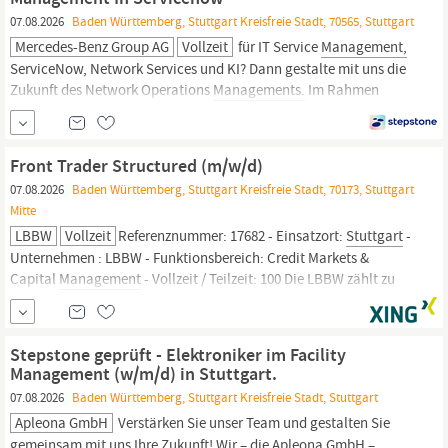
07.08.2026
Baden Württemberg, Stuttgart Kreisfreie Stadt, 70565, Stuttgart
Mercedes-Benz Group AG
Vollzeit
für IT Service
Management,
ServiceNow, Network Services und KI? Dann gestalte mit uns die
Zukunft des Network Operations
Managements.
Im Rahmen
deiner Bachelorarbeit entwickelst Du ein CSDM-basiertes
Strukturmodell für Network Services in ServiceNow und
untersuchst, wie Knowledge Base Artikel so aufbereitet und
Front Trader Structured (m/w/d)
verknüpft werden
07.08.2026
Baden Württemberg, Stuttgart Kreisfreie Stadt, 70173, Stuttgart
Mitte
LBBW
Vollzeit
Referenznummer: 17682 - Einsatzort:
Stuttgart
-
Unternehmen : LBBW - Funktionsbereich: Credit Markets &
Capital
Management
- Vollzeit / Teilzeit: 100 Die LBBW zählt zu
den führenden Banken Deutschlands und ist ein innovatives
Unternehmen im Finanzsektor. Neben traditionellen
Bankdienstleistungen beschäftigen wir uns mit den...
Stepstone geprüft - Elektroniker im Facility
Management (w/m/d) in Stuttgart.
07.08.2026
Baden Württemberg, Stuttgart Kreisfreie Stadt, Stuttgart
Apleona GmbH
Verstärken Sie unser Team und gestalten Sie
gemeinsam mit uns Ihre Zukunft! Wir – die Apleona GmbH –