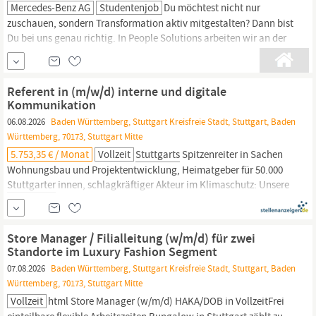
Mercedes-Benz AG
Studentenjob
Du möchtest nicht nur
zuschauen, sondern Transformation aktiv mitgestalten? Dann bist
Du bei uns genau richtig. In People Solutions arbeiten wir an der
Zukunft der People Services bei Mercedes-Benz. Ob neue
Arbeitsweisen, Digitalisierung, Change
Management
oder der
Einsatz von KI, wir begleiten die Transformation von der Idee bis
Referent in (m/w/d) interne und digitale
zur Umsetzung und...
Kommunikation
06.08.2026
Baden Württemberg, Stuttgart Kreisfreie Stadt, Stuttgart, Baden
Württemberg, 70173, Stuttgart Mitte
5.753,35 € / Monat
Vollzeit
Stuttgarts
Spitzenreiter in Sachen
Wohnungsbau und Projektentwicklung, Heimatgeber für 50.000
Stuttgarter
innen, schlagkräftiger Akteur im Klimaschutz: Unsere
wirtschaftliche Stärke und unsere Leistungskraft sind das
Fundament unseres Erfolgs. Wir gestalten das
Stuttgart
von
morgen – lebenswert, bezahlbar, klimafit!
Store Manager / Filialleitung (w/m/d) für zwei
Standorte im Luxury Fashion Segment
07.08.2026
Baden Württemberg, Stuttgart Kreisfreie Stadt, Stuttgart, Baden
Württemberg, 70173, Stuttgart Mitte
Vollzeit
html Store Manager (w/m/d) HAKA/DOB in VollzeitFrei