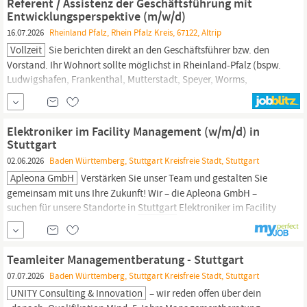
Referent / Assistenz der Geschäftsführung mit
spannenden Welten von BWL,...
Entwicklungsperspektive (m/w/d)
16.07.2026
Rheinland Pfalz, Rhein Pfalz Kreis, 67122, Altrip
Vollzeit
Sie berichten direkt an den Geschäftsführer bzw. den
Vorstand. Ihr Wohnort sollte möglichst in Rheinland-Pfalz (bspw.
Ludwigshafen, Frankenthal, Mutterstadt, Speyer, Worms,
Kaiserslautern), in Baden-Württemberg (bspw. Mannheim,
Heidelberg, Karlsruhe,
Stuttgart)
oder in Hessen (bspw. Frankfurt,
Darmstadt, Viernheim, Bensheim) liegen. Alternativ wäre ggf.
Elektroniker im Facility Management (w/m/d) in
Stuttgart
02.06.2026
Baden Württemberg, Stuttgart Kreisfreie Stadt, Stuttgart
Apleona GmbH
Verstärken Sie unser Team und gestalten Sie
gemeinsam mit uns Ihre Zukunft! Wir – die Apleona GmbH –
suchen für unsere Standorte in
Stuttgart
Elektroniker im Facility
Management
(w/m/d) in
Stuttgart
- JobID 23769 in Teilzeit oder
Vollzeit Das machen Sie bei uns: Als Elektroniker im Facility
Management
(w/m/d) sorgen Sie für...
Teamleiter Managementberatung - Stuttgart
07.07.2026
Baden Württemberg, Stuttgart Kreisfreie Stadt, Stuttgart
UNITY Consulting & Innovation
– wir reden offen über dein