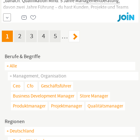
„danach. Qualifikation Mind. 5 Jahre
Managementberatung,
davon zwei Jahre Führung – du hast Kunden, Projekte und Teams
souverän geleitet. Führung ist deine Motivation, nicht dein
Nebenjob: Du entwickelst Menschen gern und willst dich selbst
stetig weiterentwickeln. Analytische Schärfe – du bringst
komplexe Inhalte...
1
2
3
4
5
…
Berufe & Begriffe
+ Alle
+ Management, Organisation
Ceo
Cfo
Geschäftsführer
Business Development Manager
Store Manager
Produktmanager
Projektmanager
Qualitätsmanager
Regionen
+ Deutschland