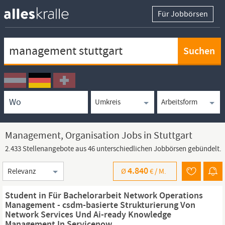
Für Jobbörsen
Keywortsuche
Ortssuche
Umkreissuche
Arbeitsform
Management, Organisation Jobs in Stuttgart
2.433 Stellenangebote aus 46 unterschiedlichen Jobbörsen gebündelt.
Sortierung
4.840
Ø
€ /
M.
Student in Für Bachelorarbeit Network Operations
Management - csdm-basierte Strukturierung Von
Network Services Und Ai-ready Knowledge
Management In Servicenow