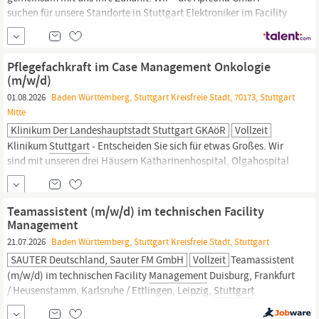
suchen für unsere Standorte in
Stuttgart
Elektroniker im Facility
Management
(w/m/d) in
Stuttgart
- JobID 23769in Teilzeit oder
Vollzeit Original Stellenanzeige auf StepStone.de bit.ly/4w2X7RC
JBTE DE
Pflegefachkraft im Case Management Onkologie
(m/w/d)
01.08.2026
Baden Württemberg, Stuttgart Kreisfreie Stadt, 70173, Stuttgart
Mitte
Klinikum Der Landeshauptstadt Stuttgart GKAöR
Vollzeit
Klinikum
Stuttgart
- Entscheiden Sie sich für etwas Großes. Wir
sind mit unseren drei Häusern Katharinenhospital, Olgahospital
und Krankenhaus Bad Cannstatt das größte Klinikum in Baden-
Württemberg. Über 9500 Mitarbeitende versorgen auf den
Stationen, in Operationssälen, Funktionsbereichen die
Teamassistent (m/w/d) im technischen Facility
Patient:innen oder sind in Verwaltung, Technik oder IT
Management
21.07.2026
Baden Württemberg, Stuttgart Kreisfreie Stadt, Stuttgart
SAUTER Deutschland, Sauter FM GmbH
Vollzeit
Teamassistent
(m/w/d) im technischen Facility
Management
Duisburg, Frankfurt
/ Heusenstamm, Karlsruhe / Ettlingen, Leipzig,
Stuttgart
unbefristet Vollzeit frühestmöglicher Eintritt Das erwartet Sie bei