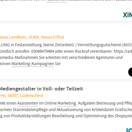
uss Landkreis, 41469, Neuss Erfttal
NG in Festanstellung (keine Zeitarbeit) / Vermittlungsgutscheine (AVG
bindlich anrufen: 03048479484 oder einen Rückruf vereinbaren: https:/ra
rossmedia-Maßnahmen Sie arbeiten mit verschiedenen Agenturen und
rativen
Marketing-Kampagnen
Sie
ediengestalter in Voll- oder Teilzeit
eis, 58507, Lüdenscheid
nkt einen
Assistenten
im Online
Marketing.
Aufgaben Betreuung und Pfle
ttformen Stammdatenpflege und Aktualisierung von Artikeldaten Grafisch
ung von Produktdarstellungen Bearbeitung und Optimierung des Shopsys