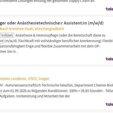
chneiderte Lösungen entlang der gesamten Supply Chain an.
ger oder Anästhesietechnische:r Assistent:in (m/w/d)
bach Kreisfreie Stadt, Mönchengladbach
Vollzeit
Anästhesie & Intensivpflege (oder die Bereitschaft diese zu
ent
(m/w/d) (Fachkraft mit vollständiger beruflicher Anerkennung) Flexibi
sationsfähigkeit Enge und flexible Zusammenarbeit mit dem OP-
ten Sie in...
nstein Landkreis, 57072, Siegen
t IV - Naturwissenschaftlich-Technische Fakultät, Department Chemie-Bio
in
zum 01.09.2026 zu folgenden Konditionen: 100% = 39,83 Stunden - Teilz
 Aufgaben: Vorbereitung und Mitarbeit bei der