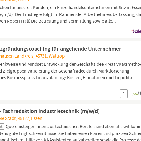
chen für unseren Kunden, ein Einzelhandelsunternehmen mit Sitz in Esse
w/m/d). Der Einstieg erfolgt im Rahmen der Arbeitnehmerüberlassung, d
 von Robert Half. Die Betreuung und Vermittlung sowie alle...
tenzgründungscoaching für angehende Unternehmer
hausen Landkreis, 45731, Waltrop
nkweise und Mindset Entwicklung der Geschäftsidee Kreativitätsmeth
d Zielgruppen Validierung der Geschäftsidee durch Marktforschung
eines Businessplans Finanzplanung: Kosten, Einnahmen und Liquidität
1
 – Fachredaktion Industrietechnik (m/w/d)
ie Stadt, 45127, Essen
it
Quereinsteiger innen aus technischen Berufen sind ebenfalls willkom
ns gute Englischkenntnisse. Sie haben einen klaren und präzisen Schrei
pezifisch mithilfe von KI-
Assistenten
aufzubereiten sowie die Prozesse d