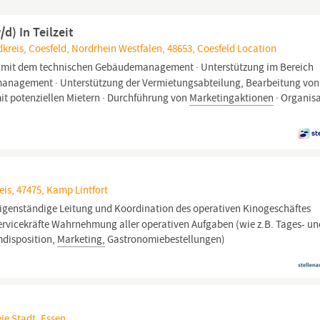
) In Teilzeit
kreis, Coesfeld, Nordrhein Westfalen, 48653, Coesfeld Location
mit dem technischen Gebäudemanagement · Unterstützung im Bereich
anagement · Unterstützung der Vermietungsabteilung, Bearbeitung von
it potenziellen Mietern · Durchführung von
Marketingaktionen
· Organis
is, 47475, Kamp Lintfort
igenständige Leitung und Koordination des operativen Kinogeschäftes
Servicekräfte Wahrnehmung aller operativen Aufgaben (wie z.B. Tages- u
mdisposition,
Marketing,
Gastronomiebestellungen)
ie Stadt, Essen