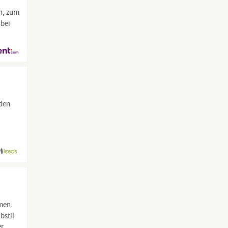
n, zum
abei
oden
men.
bstil
er