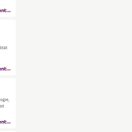
lität
logie,
eit