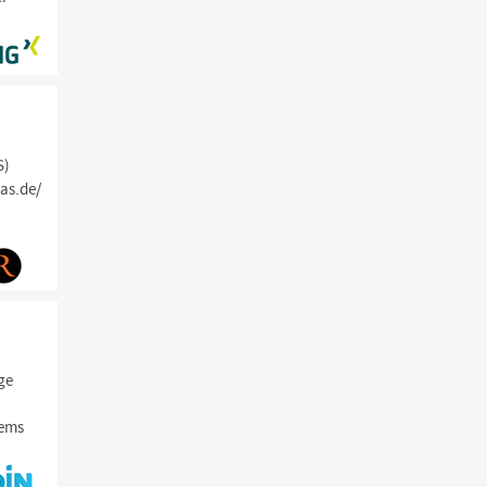
S)
das.de/
ge
e
tems