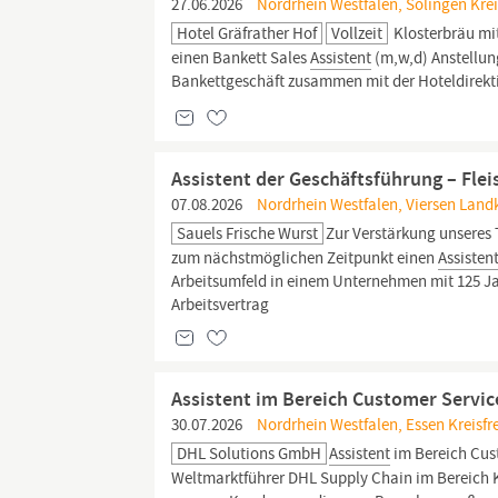
27.06.2026
Nordrhein Westfalen, Solingen Kreis
Hotel Gräfrather Hof
Vollzeit
Klosterbräu mit
einen Bankett Sales
Assistent
(m,w,d) Anstellun
Bankettgeschäft zusammen mit der Hoteldirekt
Assistent der Geschäftsführung – Fle
07.08.2026
Nordrhein Westfalen, Viersen Land
Sauels Frische Wurst
Zur Verstärkung unseres
zum nächstmöglichen Zeitpunkt einen
Assisten
Arbeitsumfeld in einem Unternehmen mit 125 Jah
Arbeitsvertrag
Assistent im Bereich Customer Service
30.07.2026
Nordrhein Westfalen, Essen Kreisfre
DHL Solutions GmbH
Assistent
im Bereich Cust
Weltmarktführer DHL Supply Chain im Bereich Ko