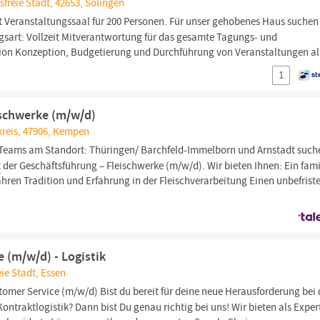
freie Stadt, 42653, Solingen
 Veranstaltungssaal für 200 Personen. Für unser gehobenes Haus suchen
gsart: Vollzeit Mitverantwortung für das gesamte Tagungs- und
ion Konzeption, Budgetierung und Durchführung von Veranstaltungen all
1
ischwerke (m/w/d)
kreis, 47906, Kempen
 Teams am Standort: Thüringen/ Barchfeld-Immelborn und Arnstadt such
t
der Geschäftsführung – Fleischwerke (m/w/d). Wir bieten Ihnen: Ein fami
ren Tradition und Erfahrung in der Fleischverarbeitung Einen unbefrist
 (m/w/d) - Logistik
ie Stadt, Essen
omer Service (m/w/d) Bist du bereit für deine neue Herausforderung bei
ntraktlogistik? Dann bist Du genau richtig bei uns! Wir bieten als Exper