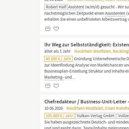
Robert Half
Assistent
(w/m/d) gesucht - Wir su
nächstmöglichen Zeitpunkt einen
Assistenten
(
erhalten Sie einen unbefristeten Arbeitsvertrag
Ihr Weg zur Selbstständigkeit: Exis
älter als 1 Jahr
Nordrhein Westfalen, Reckling
60.000 € / Jahr
Gründung Unternehmerische De
zur Ideenfindung Analyse von Marktchancen un
Businessplan-Erstellung Struktur und Inhalte 
Marketing-
und...
Chefredakteur / Business-Unit-Leiter
10.06.2026
Nordrhein Westfalen, Essen Kreisfre
105.000 € / Jahr
Vulkan-Verlag GmbH
Vollze
Sie haben ausgezeichnete Deutsch- und mindeste
und sind geübt darin, Texte/Inhalte zielgruppens