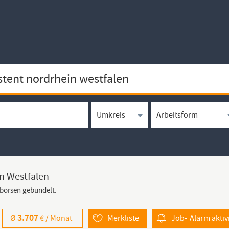
in Westfalen
bbörsen gebündelt.
3.707
Ø
€ /
Monat
Merkliste
Job-
Alarm
aktiv