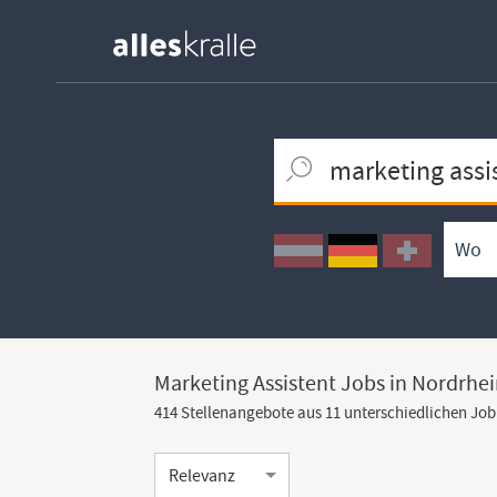
Keywortsuche
Ortssuche
Umkreissuche
Arbeitsform
Marketing Assistent Jobs in Nordrhe
414 Stellenangebote aus 11 unterschiedlichen Jo
Sortierung