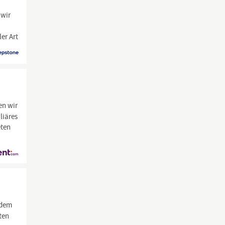
 wir
er Art
en wir
liäres
eten
 dem
ten