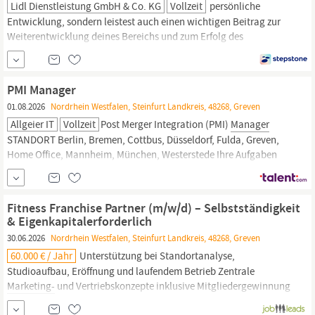
Lidl Dienstleistung GmbH & Co. KG
Vollzeit
persönliche
Entwicklung, sondern leistest auch einen wichtigen Beitrag zur
Weiterentwicklung deines Bereichs und zum Erfolg des
Unternehmens. Konkret heißt das: Erlernen von
betriebswirtschaftlichen und rechtlichen Themen (z. B. Baurecht
und Vertragsrecht) sowie Fachwissen rund um
Marketing,
PMI Manager
Bewertung und Investment von Immobilien Mitwirkung an...
01.08.2026
Nordrhein Westfalen, Steinfurt Landkreis, 48268, Greven
Allgeier IT
Vollzeit
Post Merger Integration (PMI)
Manager
STANDORT Berlin, Bremen, Cottbus, Düsseldorf, Fulda, Greven,
Home Office, Mannheim, München, Westerstede Ihre Aufgaben
Pre-Signing Integrationsplanung & Due-Diligence-Umsetzung:
Erstellung konkreter Integrationsmaßnahmen, Prioritäten und
Umsetzungspläne. Begleitung der Commercial Due Diligence
Fitness Franchise Partner (m/w/d) – Selbstständigkeit
Prozesse, insb.
& Eigenkapitalerforderlich
30.06.2026
Nordrhein Westfalen, Steinfurt Landkreis, 48268, Greven
60.000 € / Jahr
Unterstützung bei Standortanalyse,
Studioaufbau, Eröffnung und laufendem Betrieb Zentrale
Marketing-
und Vertriebskonzepte inklusive Mitgliedergewinnung
Umfangreiche Schulungen & Einarbeitung – auch für