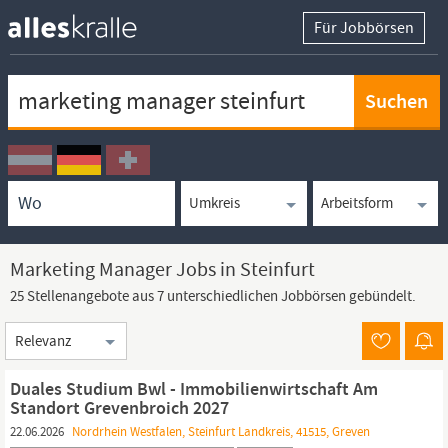
Für Jobbörsen
Keywortsuche
Ortssuche
Umkreissuche
Arbeitsform
Marketing Manager Jobs in Steinfurt
25 Stellenangebote aus 7 unterschiedlichen Jobbörsen gebündelt.
Sortierung
Duales Studium Bwl - Immobilienwirtschaft Am
Standort Grevenbroich 2027
22.06.2026
Nordrhein Westfalen, Steinfurt Landkreis, 41515, Greven