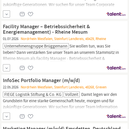
zukünftige Generationen. Wir suchen für unser Team Corporate
Finance & Treasury am Standort Greven zum nächstmöglichen
Zeitpunkt Unterstützung als
Manager
Corporate Finance &
Treasury (m/w/d). Was du machst Du strukturierst, verhandelst
Facility Manager – Betriebssicherheit &
und administrierst Kredit- und
Energiemanagement) - Rheine Mesum
01.07.2026
Nordrhein Westfalen, Steinfurt Landkreis, 48429, Rheine
Unternehmensgruppe Brüggemann
Sie wollen tun, was Sie
lieben? Dann verstärken Sie unser Team an unserem Stammsitz in
Rheine-Mesum als Facility
Manager
- Betriebssicherheit &
Energiemanagement (m/w/d) inkl. Firmenwagen zur dienstlichen
und privaten Nutzung. Das bringen Sie bei uns ins Rollen:
Organisation und Überwachung des Arbeits- und
InfoSec Portfolio Manager (m/w/d)
Gesundheitsschutzes sowie Sicherstellung...
22.05.2026
Nordrhein Westfalen, Steinfurt Landkreis, 48268, Greven
FIEGE Logistik Stiftung & Co. KG
Vollzeit
Damit legen wir den
Grundstein für eine starke Gemeinschaft heute, morgen und für
zukünftige Generationen. Wir suchen für unser Team Information
Security am Standort Greven oder Münster zum nächstmöglichen
Zeitpunkt Unterstützung als InfoSec Portfolio
Manager
(m/w/d).
Was du machst Du steuerst das Information-Security-Portfolio
Marketing Manager (m/w/d) Emsdetten, Deutschland