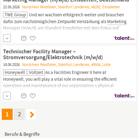
inkl.
22.05.2026
Nordrhein Westfalen, Steinfurt Landkreis, 48282, Emsdetten
TWE Group
Und wir wachsen erfolgreich weiter und brauchen
dafür zum nächstmöglichen Zeitpunkt Verstärkung als
Marketing
Manager
(m/w/d) am Standort Emsdetten mit dem Fokus auf
Messe- und Eventmanagement sowie HR-
Marketing
/ Employer
Branding. In dieser Rolle verbinden Sie klassische
Marketingaufgaben
mit moderner Arbeitgeberkommunikation
Technischer Facility Manager –
und arbeiten eng mit
Marketing,
Vertrieb und HR...
Stromversorgung/Elektrotechnik (m/w/d)
18.06.2026
Nordrhein Westfalen, Steinfurt Landkreis, 49504, Lotte
Honeywell
Vollzeit
As a Facilities Engineer II here at
Honeywell, you will play a vital role in ensuring the efficient
operation and maintenance of our organization s physical
facilities. Your responsibilities will include maintaining building
systems, optimizing operational processes, and ensuring safety
and compliance with regulations. Your expertise will help
enhance the longevity of...
1
2
Berufe & Begriffe