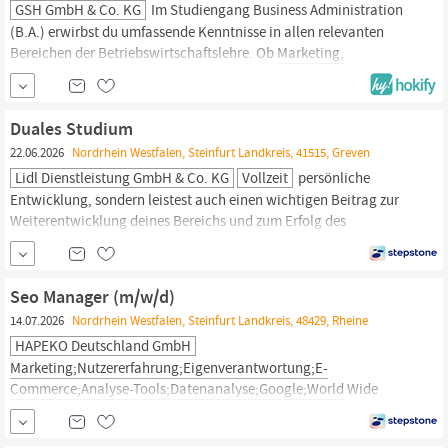
GSH GmbH & Co. KG
Im Studiengang Business Administration
(B.A.) erwirbst du umfassende Kenntnisse in allen relevanten
Bereichen der Betriebswirtschaftslehre. Ob
Marketing,
Finanzwesen, Personalmanagement oder Untern
Duales Studium
22.06.2026
Nordrhein Westfalen, Steinfurt Landkreis, 41515, Greven
Lidl Dienstleistung GmbH & Co. KG
Vollzeit
persönliche
Entwicklung, sondern leistest auch einen wichtigen Beitrag zur
Weiterentwicklung deines Bereichs und zum Erfolg des
Unternehmens. Konkret heißt das: Erlernen von
betriebswirtschaftlichen und rechtlichen Themen (z. B. Baurecht
und Vertragsrecht) sowie Fachwissen rund um
Marketing,
Seo Manager (m/w/d)
Bewertung und Investment von Immobilien Mitwirkung an...
14.07.2026
Nordrhein Westfalen, Steinfurt Landkreis, 48429, Rheine
HAPEKO Deutschland GmbH
Marketing;Nutzererfahrung;Eigenverantwortung;E-
Commerce;Analyse-Tools;Datenanalyse;Google;World
Wide
Web;Customer Journey;Content-Strategie;Strukturierte
Daten;Umsatz;Sortiment;Verkehr;Analyse;Optimierung;SEO;Google