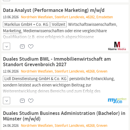
Quereinsteiger geeignet Netzwerk aus erfolgreichen
Franchisepartnern – voneinander lernen und wachsen
Data Analyst (Performance Marketing) m/w/d
Skalierbares Geschäftsmodell mit klarer...
13.06.2026
Nordrhein Westfalen, Steinfurt Landkreis, 48282, Emsdetten
Markilux GmbH + Co. KG
Vollzeit
Wirtschaftswissenschaften,
Marketing,
Medienwissenschaften oder eine vergleichbare
Qualifikation (z.B. eine erfolgreich abgeschlossene
kaufmännische Ausbildung im Bereich
Marketingkommunikation
/ E-Commerce mit entsprechenden zertifizierten
Weiterbildungen). - Mindestens 3 Jahre fundierte Berufserfahrung
Duales Studium BWL - Immobilienwirtschaft am
im Bereich Data Analytics, idealerweise an der Schnittstelle zum
Standort Grevenbroich 2027
Performance
Marketing.
12.06.2026
Nordrhein Westfalen, Steinfurt Landkreis, 48268, Greven
Lidl Dienstleistung GmbH & Co. KG
persönliche Entwicklung,
sondern leistest auch einen wichtigen Beitrag zur
Weiterentwicklung deines Bereichs und zum Erfolg des
Unternehmens. Konkret heißt das: Erlernen von
betriebswirtschaftlichen und rechtlichen Themen (z. B. Baurecht
und Vertragsrecht) sowie Fachwissen rund um
Marketing,
Duales Studium Business Administration (Bachelor) in
Bewertung und Investment von Immobilien Mitwirkung an...
Münster (m/w/d)
24.06.2026
Nordrhein Westfalen, Steinfurt Landkreis, 48268, Greven