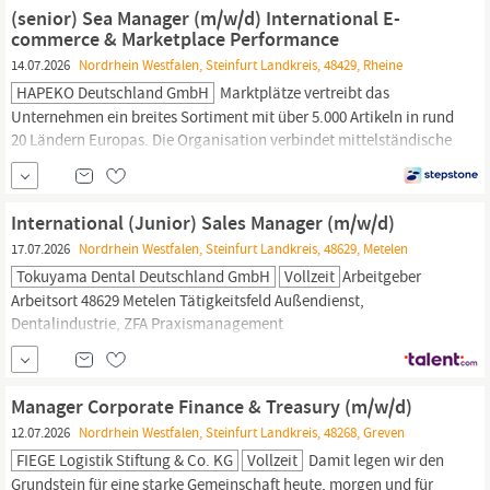
Analytics;Leistungssteigerung;Entwicklung;Indexierung;Semrush;Neu
(senior) Sea Manager (m/w/d) International E-
Medien,
Marketing
| Online-
Marketing
, Feste Anstellung...
commerce & Marketplace Performance
14.07.2026
Nordrhein Westfalen, Steinfurt Landkreis, 48429, Rheine
HAPEKO Deutschland GmbH
Marktplätze vertreibt das
Unternehmen ein breites Sortiment mit über 5.000 Artikeln in rund
20 Ländern Europas. Die Organisation verbindet mittelständische
Entscheidungsstärke mit hoher digitaler Kompetenz in den
Bereichen E-Commerce, Marktplatzmanagement, Performance
Marketing,
Content, Logistik und Technologie. Im Zuge der
International (Junior) Sales Manager (m/w/d)
weiteren Expansion suchen wir einen Senior SEA
Manager
17.07.2026
Nordrhein Westfalen, Steinfurt Landkreis, 48629, Metelen
Tokuyama Dental Deutschland GmbH
Vollzeit
Arbeitgeber
Arbeitsort 48629 Metelen Tätigkeitsfeld Außendienst,
Dentalindustrie, ZFA Praxismanagement
VertragsartFestanstellung ArbeitszeitVollzeit Anzeigen-ID ANZ-
15362online seit 15.07.2026 Jetzt anrufen+49 2556 999910
Schnellbewerbung Die ist nur für angemeldete Bewerber
Manager Corporate Finance & Treasury (m/w/d)
verfügbar. Jetzt oder kostenlos International (Junior) Sales
12.07.2026
Nordrhein Westfalen, Steinfurt Landkreis, 48268, Greven
Manager
(m/w/d)
FIEGE Logistik Stiftung & Co. KG
Vollzeit
Damit legen wir den
Grundstein für eine starke Gemeinschaft heute, morgen und für