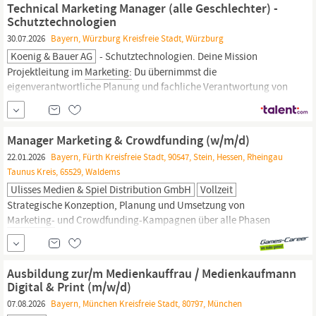
Technical Marketing Manager (alle Geschlechter) -
Schutztechnologien
30.07.2026
Bayern, Würzburg Kreisfreie Stadt, Würzburg
Koenig & Bauer AG
- Schutztechnologien. Deine Mission
Projektleitung im
Marketing:
Du übernimmst die
eigenverantwortliche Planung und fachliche Verantwortung von
strategischen
Marketingprojekten
für unser Portfolio an
Schutztechnologien. Zielgruppenorientierter Content: Du
konzipierst und erstellst packende, technisch fundierte Inhalte
Manager Marketing & Crowdfunding (w/m/d)
rund um die USPs...
22.01.2026
Bayern, Fürth Kreisfreie Stadt, 90547, Stein, Hessen, Rheingau
Taunus Kreis, 65529, Waldems
Ulisses Medien & Spiel Distribution GmbH
Vollzeit
Strategische Konzeption, Planung und Umsetzung von
Marketing-
und Crowdfunding-Kampagnen über alle Phasen
hinweg Entwicklung von Kampagnenbotschaften, Storylines und
Kommunikationsplänen in enger Abstimmung mit Redaktion,
Grafik und Publishing Koordination interner Abteilungen
Ausbildung zur/m Medienkauffrau / Medienkaufmann
(Redaktion,
Marketing,
Grafik, Produktion)
Digital & Print (m/w/d)
07.08.2026
Bayern, München Kreisfreie Stadt, 80797, München