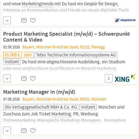
und neue
Marketingtrends
mit Du hast ein Gespür für Design,
Interesse an Kommunikation und Freude an neuen digitalen Tools
Karriereaussichten: Bei erfolgreich bestandener
Abschlussprüfung besteht für Dich die Möglichkeit auf eine
Übernahme mit zahlreichen Entwicklungsmöglichkeiten
Product Marketing Specialist (m/w/d) – Schwerpunkt
Marketing;Video;Flyer;Zahlungen;Duales
Content & Video
02.08.2026
Bayern, München Kreisfreie Stadt, 82152, Planegg
65.000 € / Jahr
Tebis Technische Informationssysteme AG
Vollzeit
Du hast eine abgeschlossene Ausbildung, ein Studium
oder eine vergleichbare Qualifikation im Bereich
Marketing,
Kommunikation,
Medien,
Medienproduktion
oder in einem
1
ähnlichen Umfeld Du bringst Erfahrung in den Bereichen
Marketing,
Content-Erstellung, Kommunikation,
Marketing Manager in (m/w/d)
Medienproduktion
...
07.08.2026
Bayern, München Kreisfreie Stadt, 80331, München
Dtv Verlagsgesellschaft MbH & Co. KG
Vollzeit
München und
Zuschuss zum Job Ticket
Marketing,
PR, Werbung
Onlinemarketing-Manager/in
Marketing-Managem.,
Konzeption
Marketing-Kommunikation,
PR Berufsausbildung
Wirtschaftswissenschaften Langjährige (> 7 J.) Betriebswirt/in