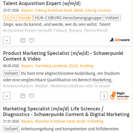
(Hochschule) Deutsch
Marketing
Manager in (m/w/d) Wir freuen
Talent Acquisition Expert (w/m/d)
uns über...
23.07.2026
Bayern, Coburg Kreisfreie Stadt, 96450, Coburg Location
13,3 € / Stunde
HUK-COBURG Versicherungsgruppe
Vollzeit
Zeige, was du kannst, und werde, wer du sein willst. Talent
Acquisition Expert (w/m/d) Coburg,
Bayern,
Deutschland
Beschäftigungsart Vollzeit Wochenarbeitszeit 38 Stunden
Befristungsart Unbefristet Besetzungsstart ab sofort Darauf
kannst du dich freuen Verantwortung des gesamten Recruiting-
Product Marketing Specialist (m/w/d) - Schwerpunkt
Prozesses von der Stellenausschreibung bis zur Besetzung...
Content & Video
08.08.2026
Bayern, Starnberg Landkreis, 82152, Krailling
Vollzeit
Du hast eine abgeschlossene Ausbildung, ein Studium
oder eine vergleichbare Qualifikation im Bereich
Marketing,
Kommunikation,
Medien,
Medienproduktion
oder in einem
ähnlichen Umfeld Du bringst Erfahrung in den Bereichen
1
Marketing,
Content-Erstellung, Kommunikation,
Medienproduktion
...
Marketing Specialist (m/w/d) Life Sciences /
Diagnostics - Schwerpunkt Content & Digital Marketing
27.07.2026
Bayern, München Kreisfreie Stadt, 82166, Gräfelfing
Vollzeit
Arbeitsumgebung und kompetenten und hilfsbereiten