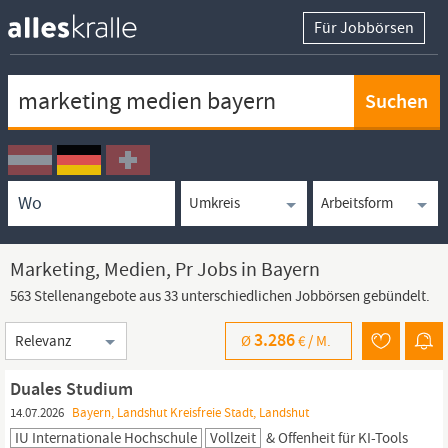
Für Jobbörsen
Keywortsuche
Ortssuche
Umkreissuche
Arbeitsform
Marketing, Medien, Pr Jobs in Bayern
563 Stellenangebote aus 33 unterschiedlichen Jobbörsen gebündelt.
Sortierung
3.286
Ø
€ /
M.
Duales Studium
14.07.2026
Bayern, Landshut Kreisfreie Stadt, Landshut
IU Internationale Hochschule
Vollzeit
& Offenheit für KI-Tools