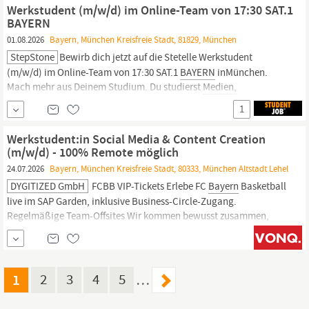
unternehmerisches Denken und eine strukturierte,
Werkstudent (m/w/d) im Online-Team von 17:30 SAT.1
BAYERN
01.08.2026
Bayern, München Kreisfreie Stadt, 81829, München
StepStone
Bewirb dich jetzt auf die Stetelle Werkstudent
(m/w/d) im Online-Team von 17:30 SAT.1
BAYERN
inMünchen.
Mach mehr aus Deinem Studium. Du studierst
Medien,
Kommunikation,
Marketing,
Journalismus oder einen
1
vergleichbaren Studiengang? Du schreibst gerne für Online,
interessierst Dich für Social Media und möchtest erleben,...
Werkstudent:in Social Media & Content Creation
(m/w/d) - 100% Remote möglich
24.07.2026
Bayern, München Kreisfreie Stadt, 80333, München Altstadt Lehel
DYGITIZED GmbH
FCBB VIP-Tickets Erlebe FC
Bayern
Basketball
live im SAP Garden, inklusive Business-Circle-Zugang.
Regelmäßige Team-Offsites Wir kommen bewusst zusammen,
arbeiten fokussiert und feiern Erfolge gemeinsam.
Voraussetzungen Was du mitbringen solltest Studium
Eingeschriebene:r Student:in in
Marketing,
Medien,
Kommunikation...
1
2
3
4
5
…