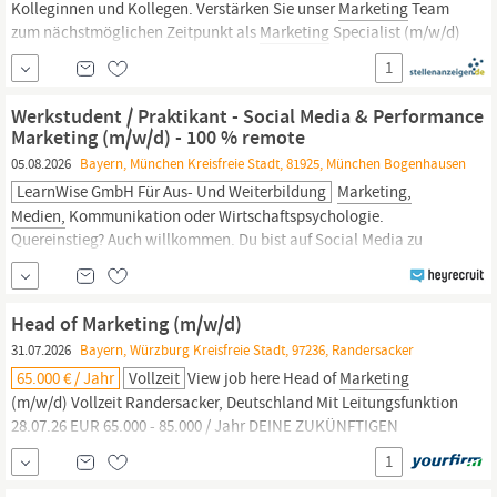
Kolleginnen und Kollegen. Verstärken Sie unser
Marketing
Team
zum nächstmöglichen Zeitpunkt als
Marketing
Specialist (m/w/d)
Life Sciences / Diagnostics Schwerpunkt Content & Digital
1
Marketing
Vollzeit | Unbefristet | Gräfelfing bei München | Anfang
zum...
Werkstudent / Praktikant - Social Media & Performance
Marketing (m/w/d) - 100 % remote
05.08.2026
Bayern, München Kreisfreie Stadt, 81925, München Bogenhausen
LearnWise GmbH Für Aus- Und Weiterbildung
Marketing,
Medien,
Kommunikation oder Wirtschaftspsychologie.
Quereinstieg? Auch willkommen. Du bist auf Social Media zu
Hause und hast ein Gespür für Content, der Menschen erreicht
Erste Berührung mit Analytics- oder Ads-Tools (Meta Business
Suite, GA4) ist ein Plus – kein Muss Du arbeitest selbstständig,
Head of Marketing (m/w/d)
denkst mit und probierst...
31.07.2026
Bayern, Würzburg Kreisfreie Stadt, 97236, Randersacker
65.000 € / Jahr
Vollzeit
View job here Head of
Marketing
(m/w/d) Vollzeit Randersacker, Deutschland Mit Leitungsfunktion
28.07.26 EUR 65.000 - 85.000 / Jahr DEINE ZUKÜNFTIGEN
KERNAUFGABEN fachliche und disziplinarische Leitung sowie
1
kontinuierliche Weiterentwicklung der
Marketingabteilung,
die
derzeit aus 5 Kolleginnen besteht Verantwortung