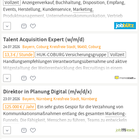
Vollzeit
Anzeigenverkauf, Buchhaltung, Disposition, Empfang,
Events, Herstellung, Kundenservice,
Marketing,
Produktmanagement, Unternehmenskommunikation, Vertrieb
(digital, print) – für ein umfassendes Verständnis der
Medienbranche.
In die Redaktion sowie auf Messen darfst Du
ebenfalls schnuppern. Seminare für Deine Weiterentwicklung:
Talent Acquisition Expert (w/m/d)
24.07.2026
Bayern, Coburg Kreisfreie Stadt, 96450, Coburg
13,3 € / Stunde
HUK-COBURG Versicherungsgruppe
Vollzeit
Handlungsempfehlungen Verantwortungsübernahme und aktive
Mitgestaltung der Weiterentwicklung des Recruitings in einem
motivierten Team Abgeschlossenes Studium oder Ausbildung,
idealerweise mit Bezug zu den Themen Personal, Recruiting oder
Marketing
Mehrjährige Berufserfahrung im Recruiting bzw. Talent
Direktor in Planung Digital (m/w/d/x)
Acquisition von Fach- und
23.07.2026
Bayern, Nürnberg Kreisfreie Stadt, Nürnberg
125.000 € / Jahr
Ein sehr gutes Gespür für die Verzahnung von
Kommunikationsmaßnahmen entlang des gesamten
Marketing-
Funnels.
Die Fähigkeit, Menschen zu führen, Teams zu entwickeln
und unterschiedliche Perspektiven zusammenzubringen: mit
Klarheit, Vertrauen und Begeisterung. Entscheidungsstärke,