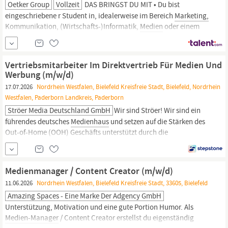
Oetker Group
Vollzeit
DAS BRINGST DU MIT • Du bist
eingeschriebene r Student in, idealerweise im Bereich
Marketing,
Kommunikation, (Wirtschafts-)Informatik,
Medien
oder einem
vergleichbaren Studiengang • Du arbeitest sehr sorgfältig,
strukturiert und ausdauernd – auch bei wiederkehrenden
Aufgaben – und gehst sicher mit Excel um; •
Vertriebsmitarbeiter Im Direktvertrieb Für Medien Und
Werbung (m/w/d)
17.07.2026
Nordrhein Westfalen, Bielefeld Kreisfreie Stadt, Bielefeld, Nordrhein
Westfalen, Paderborn Landkreis, Paderborn
Ströer Media Deutschland GmbH
Wir sind Ströer! Wir sind ein
führendes deutsches
Medienhaus
und setzen auf die Stärken des
Out-of-Home (OOH) Geschäfts unterstützt durch die
flankierenden Geschäftsfelder Digital & Dialog Media und DaaS &
E-Commerce. Mit unserer OOH-plus-Strategie machen wir mehr
aus jedem Kommunikationskonzept und schaffen Lösungen
Medienmanager / Content Creator (m/w/d)
11.06.2026
Nordrhein Westfalen, Bielefeld Kreisfreie Stadt, 33605, Bielefeld
Amazing Spaces - Eine Marke Der Adgency GmbH
Unterstützung, Motivation und eine gute Portion Humor. Als
Medien-Manager
/ Content Creator erstellst du eigenständig