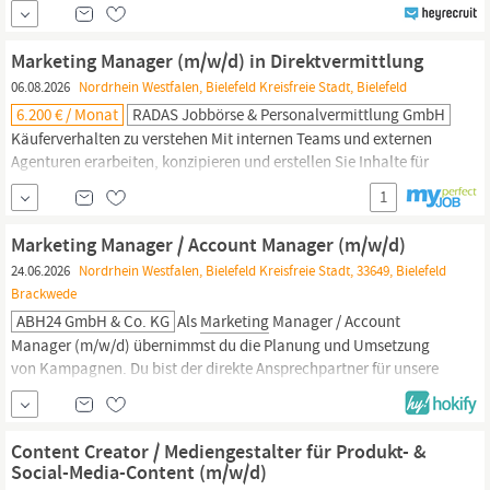
Inhalte für unsere Marken, Produkte und Kommunikationskanäle.
Du arbeitest dich in relevante Themen ein, verstehst die Fragen
und Bedürfnisse unserer Kunden und entwickelst daraus fertigen
Marketing Manager (m/w/d) in Direktvermittlung
Content für Social Media, Website,
06.08.2026
Nordrhein Westfalen, Bielefeld Kreisfreie Stadt, Bielefeld
6.200 € / Monat
RADAS Jobbörse & Personalvermittlung GmbH
Käuferverhalten zu verstehen Mit internen Teams und externen
Agenturen erarbeiten, konzipieren und erstellen Sie Inhalte für
den Einsatz in verschiedenen
Marketing-Programmen
Sie wirken
1
an der Erstellung, Abstimmung, Umsetzung und Überwachung
des
Marketingplans
mit Sie sind verantwortlich für
Marketing Manager / Account Manager (m/w/d)
Produktpositionierung und -differenzierung...
24.06.2026
Nordrhein Westfalen, Bielefeld Kreisfreie Stadt, 33649, Bielefeld
Brackwede
ABH24 GmbH & Co. KG
Als
Marketing
Manager / Account
Manager (m/w/d) übernimmst du die Planung und Umsetzung
von Kampagnen. Du bist der direkte Ansprechpartner für unsere
Kunden und sorgst dafür, dass ihre
Marketingziele
erreicht und
übertroffen werden. AUFGABEN Entwicklung und Umsetzung von
Marketingkampagnen
Sicherstellung der...
Content Creator / Mediengestalter für Produkt- &
Social-Media-Content (m/w/d)