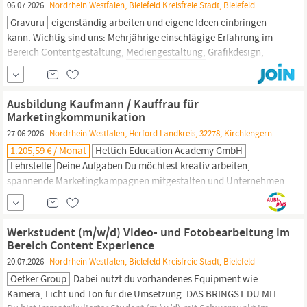
06.07.2026
Nordrhein Westfalen, Bielefeld Kreisfreie Stadt, Bielefeld
Gravuru
eigenständig arbeiten und eigene Ideen einbringen
kann. Wichtig sind uns: Mehrjährige einschlägige Erfahrung im
Bereich Contentgestaltung,
Mediengestaltung,
Grafikdesign,
Social Media oder Produktvisualisierung Sicherer Umgang mit
gängigen Grafik- und Bildbearbeitungsprogrammen Erfahrung in
der Erstellung von Produktbildern, Bannern, Werbegrafiken und...
Ausbildung Kaufmann / Kauffrau für
Marketingkommunikation
27.06.2026
Nordrhein Westfalen, Herford Landkreis, 32278, Kirchlengern
1.205,59 € / Monat
Hettich Education Academy GmbH
Lehrstelle
Deine Aufgaben Du möchtest kreativ arbeiten,
spannende
Marketingkampagnen
mitgestalten und Unternehmen
dabei unterstützen, ihre Produkte und Dienstleistungen
erfolgreich zu präsentieren? Dann bietet dir die Ausbildung zur-
mann für
Marketingkommunikation;hervorragende
Perspektiven.
Werkstudent (m/w/d) Video- und Fotobearbeitung im
Als Kauffrau/-mann für
Marketingkommunikation
bist du
Bereich Content Experience
20.07.2026
Nordrhein Westfalen, Bielefeld Kreisfreie Stadt, Bielefeld
Oetker Group
Dabei nutzt du vorhandenes Equipment wie
Kamera, Licht und Ton für die Umsetzung. DAS BRINGST DU MIT