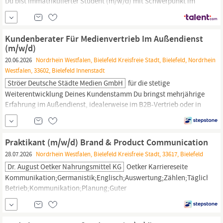
Du bist immatrikulierter Student (m/w/d) mit Schwerpunkt im
Bereich audiovisuelle
Medien,
visuelle Kommunikation,
Grafikdesign, Fotografie,
Marketing
oder einem vergleichbaren
Studiengang und stehst mindestens 15-20 Wochenstunden zur...
Kundenberater Für Medienvertrieb Im Außendienst
(m/w/d)
20.06.2026
Nordrhein Westfalen, Bielefeld Kreisfreie Stadt, Bielefeld, Nordrhein
Westfalen, 33602, Bielefeld Innenstadt
Ströer Deutsche Städte Medien GmbH
für die stetige
Weiterentwicklung Deines Kundenstamm Du bringst mehrjährige
Erfahrung im Außendienst, idealerweise im B2B-Vertrieb oder in
der
Medien-/Agenturbranche
mit Vertrieb bedeutet für Dich -
Beratungskompetenz, Verhandlungsgeschick,
Einfühlungsvermögen und sicheres Auftreten bei
Praktikant (m/w/d) Brand & Product Communication
Entscheider:innen Konzeptionelles Denken sowie
28.07.2026
Nordrhein Westfalen, Bielefeld Kreisfreie Stadt, 33617, Bielefeld
Dr. August Oetker Nahrungsmittel KG
Oetker Karriereseite
Kommunikation;Germanistik;Englisch;Auswertung;Zählen;Täglicher
Betrieb;Kommunikation;Planung;Guter
Schreibstil;Ökotrophologie;Deutsch;Entwurf;Texterstellung;
Medien
,
Marketing
| Produktmanagement,
Marketing
|
Marketing,
Praktikum, Ohne Berufserfahrung, Homeoffice möglich,