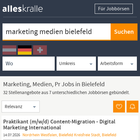
Für Jobbörsen
Keywortsuche
Ortssuche
Umkreissuche
Arbeitsform
Marketing, Medien, Pr Jobs in Bielefeld
32 Stellenangebote aus 7 unterschiedlichen Jobbörsen gebündelt.
Sortierung
Praktikant (m/w/d) Content-Migration - Digital
Marketing International
14.07.2026
Nordrhein Westfalen, Bielefeld Kreisfreie Stadt, Bielefeld