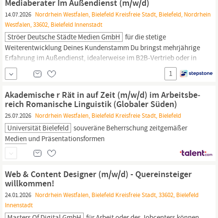
Mediaberater Im Außendienst (m/w/d)
Vollzeit,...
14.07.2026
Nordrhein Westfalen, Bielefeld Kreisfreie Stadt, Bielefeld, Nordrhein
Westfalen, 33602, Bielefeld Innenstadt
Ströer Deutsche Städte Medien GmbH
für die stetige
Weiterentwicklung Deines Kundenstamm Du bringst mehrjährige
Erfahrung im Außendienst, idealerweise im B2B-Vertrieb oder in
der
Medien-/Agenturbranche
mit Vertrieb bedeutet für Dich -
1
Beratungskompetenz, Verhandlungsgeschick,
Einfühlungsvermögen und sicheres Auftreten bei
Aka­de­mi­sche r Rät in auf Zeit (m/w/d) im Ar­beits­be­
Entscheider:innen Konzeptionelles Denken sowie
reich Ro­ma­ni­sche Lin­gu­is­tik (Glo­ba­ler Süden)
25.07.2026
Nordrhein Westfalen, Bielefeld Kreisfreie Stadt, Bielefeld
Universität Bielefeld
souveräne Beherrschung zeitgemäßer
Medien
und Präsentationsformen
Web & Content Designer (m/w/d) - Quereinsteiger
willkommen!
24.01.2026
Nordrhein Westfalen, Bielefeld Kreisfreie Stadt, 33602, Bielefeld
Innenstadt
Masters Of Digital GmbH
für Arbeit oder des Jobcenters können