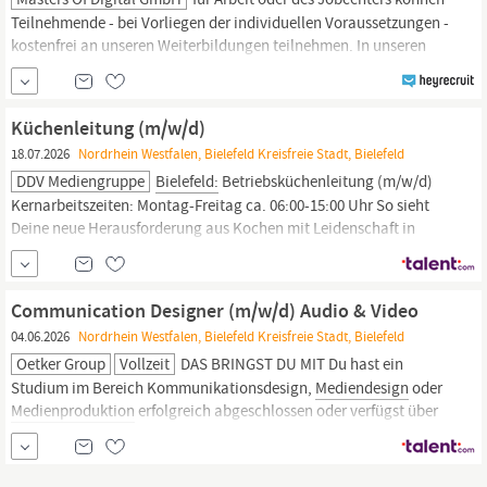
Teilnehmende - bei Vorliegen der individuellen Voraussetzungen -
kostenfrei an unseren Weiterbildungen teilnehmen. In unseren
praxisnahen Programmen vermitteln erfahrene Dozent:innen
aktuelles Wissen aus den Bereichen digitales
Marketing,
HR und
weiteren Zukunftsfeldern.
Küchenleitung (m/w/d)
18.07.2026
Nordrhein Westfalen, Bielefeld Kreisfreie Stadt, Bielefeld
DDV Mediengruppe
Bielefeld:
Betriebsküchenleitung (m/w/d)
Kernarbeitszeiten: Montag-Freitag ca. 06:00-15:00 Uhr So sieht
Deine neue Herausforderung aus Kochen mit Leidenschaft in
unserer exklusiven Betriebsgastronomie Ein herzlicher Kontakt zu
den Gästen im Tagesgeschäft Einkauf und Bestellung
erforderlicher Lebensmittel Betriebswirtschaftliche Kalkulation
Communication Designer (m/w/d) Audio & Video
und Einkauf...
04.06.2026
Nordrhein Westfalen, Bielefeld Kreisfreie Stadt, Bielefeld
Oetker Group
Vollzeit
DAS BRINGST DU MIT Du hast ein
Studium im Bereich Kommunikationsdesign,
Mediendesign
oder
Medienproduktion
erfolgreich abgeschlossen oder verfügst über
eine vergleichbare Ausbildung, z. B. als
Mediengestalter
(m/w/d)
Bild und Ton. Du verfügst über mehrjährige Berufserfahrung in der
Kommunikations- oder
Medienbranche
mit Fokus auf