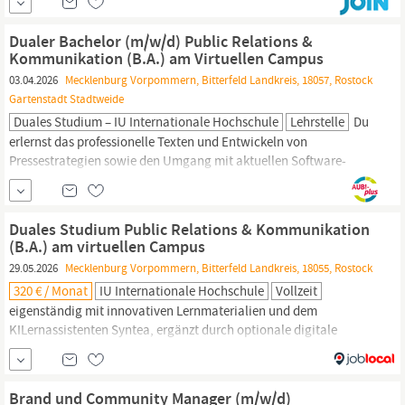
– 5 Jahre) im Online- bzw. Digital-
Marketing
Fundierte Kenntnisse
im Website-Management, CMS, SEO/SEA, Social...
Dualer Bachelor (m/w/d) Public Relations &
Kommunikation (B.A.) am Virtuellen Campus
03.04.2026
Mecklenburg Vorpommern, Bitterfeld Landkreis, 18057, Rostock
Gartenstadt Stadtweide
Duales Studium – IU Internationale Hochschule
Lehrstelle
Du
erlernst das professionelle Texten und Entwickeln von
Pressestrategien sowie den Umgang mit aktuellen Software-
Tools. Du eignest Dir Kompetenzen in allen kommunikativen
Bereichen und
Mediengattungen
an – online wie offline. Du
erhältst fundiertes Know-how über
Medienproduktion,
Duales Studium Public Relations & Kommunikation
Medienrecht
und
Medienpsychologie.
(B.A.) am virtuellen Campus
29.05.2026
Mecklenburg Vorpommern, Bitterfeld Landkreis, 18055, Rostock
320 € / Monat
IU Internationale Hochschule
Vollzeit
eigenständig mit innovativen Lernmaterialien und dem
KILernassistenten Syntea, ergänzt durch optionale digitale
Begleitveranstaltungen. Zusätzlich kannst Du Dein Know-how in
einem der folgenden Spezialgebiete vertiefen:
Marketing
Communication Corporate Communication Das erwartet Dich:
Brand und Community Manager (m/w/d)