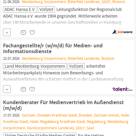
21.06.2026
Mecklenburg Vorpommern, Bitterfeld Landkreis, 18107, Rostock
ADAC Hansa E.V.
Vollzeit
Leitungsfunktion Der Regionalclub
ADAC Hansa e.V. wurde 1904 gegründet. Mittlerweile arbeiten
über 140 Mitarbeitende in unseren Geschäftsstellen in Hamburg
und
Mecklenburg-Vorpommern.
Hier kümmern wir uns um die
Themen Mobilität, Reise & Urlaub, Versicherungen und natürlich
die ADAC Mitgliedschaft. Innendienst, Auftragsabwicklung Sie
Fachangestellte/r (w/m/d) für Medien- und
verfügen
Informationsdienste
22.07.2026
Mecklenburg Vorpommern, Bitterfeld Landkreis, Rostock
Land Mecklenburg-Vorpommern
Vollzeit
arbeitsfrei
Mitarbeiterparkplatz Hinweise zum Bewerbungs- und
Auswahlverfahren Wir schätzen Vielfalt in der Landesverwaltung
Mecklenburg-Vorpommern
und begrüßen daher alle
Bewerbungen – unabhängig von Alter, Herkunft, Geschlecht,
sexueller Identität, Behinderung oder Weltanschauung.
Kundenberater Für Medienvertrieb Im Außendienst
Bewerbungen von Frauen begrüßen wir besonders.
(m/w/d)
Schwerbehinderte...
17.07.2026
Sachsen, Dresden Kreisfreie Stadt, Dresden, Sachsen Anhalt, Halle
Kreisfreie Stadt, Halle, Magdeburg Kreisfreie Stadt, Magdeburg, Mecklenburg
Vorpommern, Nordvorpommern Landkreis, 18317, Saal
Ströer Deutsche Städte Medien GmbH
für die stetige