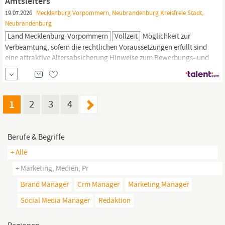
Amtsleiters
19.07.2026
Mecklenburg Vorpommern, Neubrandenburg Kreisfreie Stadt,
Neubrandenburg
Land Mecklenburg-Vorpommern
Vollzeit
Möglichkeit zur
Verbeamtung, sofern die rechtlichen Voraussetzungen erfüllt sind
eine attraktive Altersabsicherung Hinweise zum Bewerbungs- und
Auswahlverfahren Wir schätzen Vielfalt in der Landesverwaltung
Mecklenburg-Vorpommern
und begrüßen daher alle
Bewerbungen – unabhängig von Alter, Herkunft, Geschlecht,
sexueller
1
2
3
4
Berufe & Begriffe
+ Alle
+ Marketing, Medien, Pr
Brand Manager
Crm Manager
Marketing Manager
Social Media Manager
Redaktion