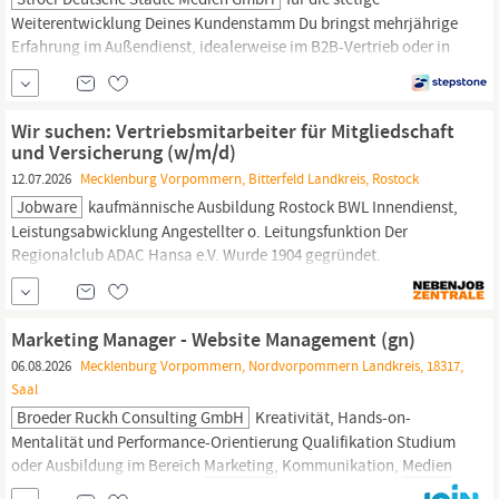
Weiterentwicklung Deines Kundenstamm Du bringst mehrjährige
Erfahrung im Außendienst, idealerweise im B2B-Vertrieb oder in
der
Medien-/Agenturbranche
mit Vertrieb bedeutet für Dich -
Beratungskompetenz, Verhandlungsgeschick,
Einfühlungsvermögen und sicheres Auftreten bei
Wir suchen: Vertriebsmitarbeiter für Mitgliedschaft
Entscheider:innen Konzeptionelles Denken sowie
und Versicherung (w/m/d)
12.07.2026
Mecklenburg Vorpommern, Bitterfeld Landkreis, Rostock
Jobware
kaufmännische Ausbildung Rostock BWL Innendienst,
Leistungsabwicklung Angestellter o. Leitungsfunktion Der
Regionalclub ADAC Hansa e.V. Wurde 1904 gegründet.
Mittlerweile arbeiten über 140 Mitarbeitende in unseren
Geschäftsstellen in Hamburg und
Mecklenburg-Vorpommern.
Hier kümmern wir uns um die Themen Mobilität, Reise & Urlaub,
Marketing Manager - Website Management (gn)
Versicherungen und
06.08.2026
Mecklenburg Vorpommern, Nordvorpommern Landkreis, 18317,
Saal
Broeder Ruckh Consulting GmbH
Kreativität, Hands-on-
Mentalität und Performance-Orientierung Qualifikation Studium
oder Ausbildung im Bereich
Marketing,
Kommunikation,
Medien
oder vergleichbare Qualifikation Mehrjährige Berufserfahrung (3