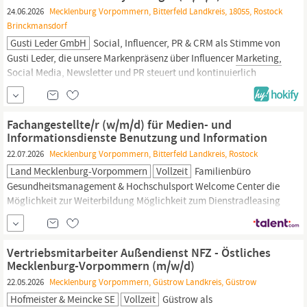
Du entwickelst PR-Strategien und Kampagnen Du betreust
24.06.2026
Mecklenburg Vorpommern, Bitterfeld Landkreis, 18055, Rostock
Brinckmansdorf
Gusti Leder GmbH
Social, Influencer, PR & CRM als Stimme von
Gusti Leder, die unsere Markenpräsenz über Influencer
Marketing,
Social Media, Newsletter und PR steuert und kontinuierlich
verbessert. Deine Rolle Als Brand & Communication
Fachangestellte/r (w/m/d) für Medien- und
Informationsdienste Benutzung und Information
22.07.2026
Mecklenburg Vorpommern, Bitterfeld Landkreis, Rostock
Land Mecklenburg-Vorpommern
Vollzeit
Familienbüro
Gesundheitsmanagement & Hochschulsport Welcome Center die
Möglichkeit zur Weiterbildung Möglichkeit zum Dienstradleasing
Mensa - Mitarbeitertarif 24.12. & 31.12. arbeitsfrei Hinweise zum
Bewerbungs- und Auswahlverfahren Wir schätzen Vielfalt in der
Landesverwaltung
Mecklenburg-Vorpommern
und begrüßen
Vertriebsmitarbeiter Außendienst NFZ - Östliches
daher alle Bewerbungen –
Mecklenburg-Vorpommern (m/w/d)
22.05.2026
Mecklenburg Vorpommern, Güstrow Landkreis, Güstrow
Hofmeister & Meincke SE
Vollzeit
Güstrow als