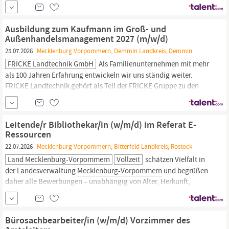
Was du mitbringst - Dein Profil Fundierte Ausbildung:
Abgeschlossenes Studium im Bereich Betriebswirtschaft,
Marketing,
Kommunikation,
Medien-
oder Designmanagement
Ausbildung zum Kaufmann im Groß- und
Außenhandelsmanagement 2027 (m/w/d)
25.07.2026
Mecklenburg Vorpommern, Demmin Landkreis, Demmin
FRICKE Landtechnik GmbH
Als Familienunternehmen mit mehr
als 100 Jahren Erfahrung entwickeln wir uns ständig weiter.
FRICKE Landtechnik gehört als Teil der FRICKE Gruppe zu den
größten Landtechnikhäusern in Deutschland. Wir bieten unseren
Kunden eine Top-Beratung sowie erstklassigen Werkstatt- und
Ersatzteilservice. An sechs Standorten in
Mecklenburg-
Leitende/r Bibliothekar/in (w/m/d) im Referat E-
Vorpommern
Ressourcen
22.07.2026
Mecklenburg Vorpommern, Bitterfeld Landkreis, Rostock
Land Mecklenburg-Vorpommern
Vollzeit
schätzen Vielfalt in
der Landesverwaltung
Mecklenburg-Vorpommern
und begrüßen
daher alle Bewerbungen – unabhängig von Alter, Herkunft,
Geschlecht, sexueller Identität, Behinderung oder
Weltanschauung. Bewerbungen von Frauen begrüßen wir
besonders. Schwerbehinderte Bewerberinnen und Bewerber und
Bürosachbearbeiter/in (w/m/d) Vorzimmer des
ihnen Gleichgestellte