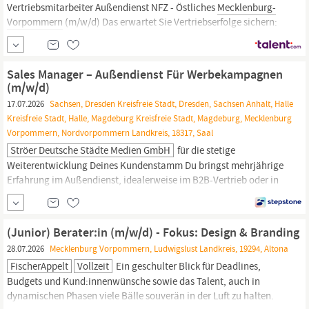
Vertriebsmitarbeiter Außendienst NFZ - Östliches
Mecklenburg-
Vorpommern
(m/w/d) Das erwartet Sie Vertriebserfolge sichern:
Verkauf unseres Sortiments im östlichen
Mecklenburg-
Vorpommern
(u.a. Neubrandenburg, Waren Neustrelitz, Prenzlau,
Greifswald, Stralsund, Usedom) Neukunden gewinnen: Akquise
Sales Manager – Außendienst Für Werbekampagnen
neuer Kunden mit hoher Online...
(m/w/d)
17.07.2026
Sachsen, Dresden Kreisfreie Stadt, Dresden, Sachsen Anhalt, Halle
Kreisfreie Stadt, Halle, Magdeburg Kreisfreie Stadt, Magdeburg, Mecklenburg
Vorpommern, Nordvorpommern Landkreis, 18317, Saal
Ströer Deutsche Städte Medien GmbH
für die stetige
Weiterentwicklung Deines Kundenstamm Du bringst mehrjährige
Erfahrung im Außendienst, idealerweise im B2B-Vertrieb oder in
der
Medien-/Agenturbranche
mit Vertrieb bedeutet für Dich -
Beratungskompetenz, Verhandlungsgeschick,
Einfühlungsvermögen und sicheres Auftreten bei
(Junior) Berater:in (m/w/d) - Fokus: Design & Branding
Entscheider:innen Konzeptionelles Denken sowie
28.07.2026
Mecklenburg Vorpommern, Ludwigslust Landkreis, 19294, Altona
FischerAppelt
Vollzeit
Ein geschulter Blick für Deadlines,
Budgets und Kund:innenwünsche sowie das Talent, auch in
dynamischen Phasen viele Bälle souverän in der Luft zu halten.