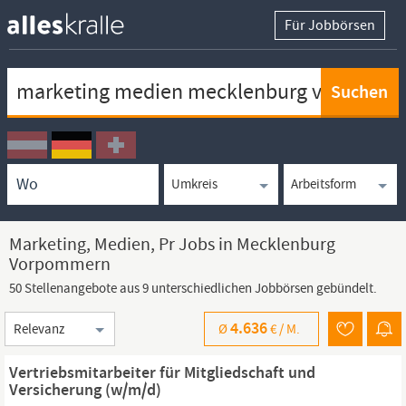
Für Jobbörsen
Keywortsuche
Ortssuche
Umkreissuche
Arbeitsform
Marketing, Medien, Pr Jobs in Mecklenburg
Vorpommern
50 Stellenangebote aus 9 unterschiedlichen Jobbörsen gebündelt.
Sortierung
4.636
Ø
€ /
M.
Vertriebsmitarbeiter für Mitgliedschaft und
Versicherung (w/m/d)