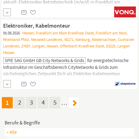
aktuell: Elektroniker Betriebstechnik (m/w/d) in
Frankfurt
am
Main
Produktionsanlagen, Steuerungstechnik und
Energieversorgung funktionieren nur dann zuverlässig, wenn
Menschen dahinterstehen, die ihr Handwerk verstehen. Mit Ihrem
Elektroniker, Kabelmonteur
technischen Know-how...
05.08.2026
Hessen, Frankfurt am Main Kreisfreie Stadt, Frankfurt am Main,
Rheinland Pfalz, Neuwied Landkreis, 56271, Isenburg, Niedersachsen, Cuxhaven
Landkreis, 27607, Langen, Hessen, Offenbach Kreisfreie Stadt, 63225, Langen
Hessen
SPIE SAG GmbH GB City Networks & Grids
für energietechnische
Infrastruktur im Geschäftsbereich CityNetworks & Grids zum
nächstmöglichen Zeitpunkt Dich als Elektriker Kabelmonteur
m/w/d Einsatzort: Langen bei
Frankfurt
am
Main
(ab Herbst 2026
Neu-Isenburg), Pfungstadt bei Darmstadt, Wiesbaden Kennziffer:
2026-1241 Arbeitszeit: Vollzeit (unbefristet) Du...
1
2
3
4
5
…
Berufe & Begriffe
+ Alle