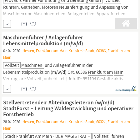
Provadis Partner Für Bildung Und Beratung GmbH
Vollzeit
Rührern, Getrieben, Motoren Neuanfertigung und Anpassung von
Maschinen
und
Maschinenteilen,
Anlagenteilen, Apparateteilen,
Pumpenteilen Einsatz moderner Technologien: CNC-Technik,
Elektrotechnik, Pneumatik, Hydraulik, Informatik Weitere
Informationen Hast du Interesse? Dann bewirb dich unter:
Maschinenführer / Anlagenführer
https:/bewerbung.provadis.de/ oder per Post...
Lebensmittelproduktion (m/w/d)
07.07.2026
Hessen, Frankfurt am Main Kreisfreie Stadt, 60386, Frankfurt am
Main
Vollzeit
Maschinen-
und Anlagenführer in der
Lebensmittelproduktion (m/w/d) Ort: 60386
Frankfurt
am
Main
|
Vertragsart: Vollzeit, unbefristet | Job-ID: 951104 Gestalte aktiv
die Zukunft im Produktionsumfeld! Für den Bereich Frischfleisch
suchen wir ab dem 01.06.2026 engagierte
Maschinen‑
und...
Stellvertretende:r Abteilungsleiter:in (w/m/d)
StadtForst – Leitung Waldentwicklung und operativer
Forstbetrieb
28.07.2026
Hessen, Frankfurt am Main Kreisfreie Stadt, 60327, Frankfurt am
Main
Stadt Frankfurt Am Main - DER MAGISTRAT –
Vollzeit
führen