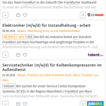
Sie das Team
Frankfurt
in die Zukunft! Der
Frankfurter
Stadtwald
ist einer der größten kommunalen Wälder Deutschlands und seit
650 Jahren im Eigentum der Stadt
Frankfurt.
Die Abteilung
2
StadtForst im Grünflächenamt der Stadt
Frankfurt
am
Main
, mit
ca. 60...
Elektroniker (m/w/d) für Instandhaltung - arbeit
06.08.2026
Hessen, Main Kinzig Kreis, 61138, Niederdorfelden
48.000 € / Jahr
DIS
Die DIS AG Industrie bietet
am
Standort
Frankfurt
am
Main
hochwertige und langfristige Projekte in der
Arbeitnehmerüberlassung und direkten Vermittlung für Fach- und
Führungskräfte. Unsere Expertise im Industriesektor sowie unser
Netzwerk zu mittelständischen Unternehmen können Sie als
Kandidat der DIS...
Servicetechniker (m/w/d) für Kolbenkompressoren im
Außendienst
01.08.2026
Hessen, Frankfurt am Main Kreisfreie Stadt, 60311, Frankfurt am
Main
Vollzeit
Wir suchen für unser Service Center Kompressor
Systeme (SCKS) in der Region Mannheim /
Frankfurt
am
Main
zum nächstmöglichen Zeitpunkt einen: Servicetechniker (m/w/d)
für Kolbenkompressoren im Außendienst Wir sind Ein
1