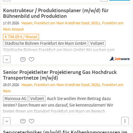
erfolgreiches, unabhängiges Familienunternehmen mit über 85
Jahren Erfahrung in der...
Konstrukteur / Produktionsplaner (m/w/d) für
Bühnenbild und Produktion
17.07.2026
Hessen, Frankfurt am Main Kreisfreie Stadt, 60311, Frankfurt am
Main Altstadt
4.794,69 € / Monat
Städtische Bühnen Frankfurt Am Main GmbH
Vollzeit
Städtische Bühnen
Frankfurt
am
Main
GmbH Wir suchen zum
nächstmöglichen Zeitpunkt: einen Konstrukteur /
Produktionsplaner (m/w/d) für Bühnenbild und Produktion Wir
sind eine einhundertprozentige Tochtergesellschaft der Stadt
Senior Projektleiter Projektierung Gas Hochdruck
Frankfurt,
die zur Aufgabe hat, Kunst und Kultur zu verbreiten und
Transportnetze (m/w/d)
zu fördern....
28.07.2026
Hessen, Frankfurt am Main Kreisfreie Stadt, 60261, Frankfurt am
Main
Mainova AG
Vollzeit
Auch Sie wollen Ihren Beitrag dazu
leisten? Dann freuen wir uns darauf, Sie kennenzulernen! Wir
bieten Ihnen
am
Standort
Frankfurt
am
Main
im Bereich
Rohrnetze die Position: Senior Projektleiter Projektierung Gas
1
Hochdruck Transportnetze (m/w/d) Projektleitung: Sie
übernehmen die ganzheitliche Leitung...
Servicetechniker (m/w/d) für Kolbenkompressoren im