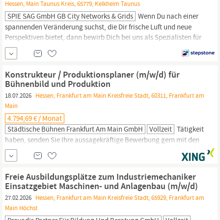
Hessen, Main Taunus Kreis, 65779, Kelkheim Taunus
SPIE SAG GmbH GB City Networks & Grids
Wenn Du nach einer
spannenden Veränderung suchst, die Dir frische Luft und neue
Perspektiven bietet, dann bewirb Dich bei uns als Spezialisten für
energietechnische Infrastruktur im Geschäftsbereich
CityNetworks & Grids als Monteur als Elektriker / Elektroniker
Nieder- und Mittelspannung d Einsatzort: Kelkheim bei
Frankfurt
Konstrukteur / Produktionsplaner (m/w/d) für
am
Main
, Lahnstein bei...
Bühnenbild und Produktion
18.07.2026
Hessen, Frankfurt am Main Kreisfreie Stadt, 60311, Frankfurt am
Main
4.794,69 € / Monat
Städtische Bühnen Frankfurt Am Main GmbH
Vollzeit
Tätigkeit
haben, senden Sie Ihre aussagekräftige Bewerbung gern mit den
üblichen Unterlagen bis zum 31.08.2026 mit dem Betreff
Konstruktion an: Städtische Bühnen
Frankfurt
am
Main
GmbH
Personalservice Festbeschäftigte Untermainanlage 11 60311
Freie Ausbildungsplätze zum Industriemechaniker
Frankfurt
bewerbungen@buehnen-
frankfurt
.de...
Einsatzgebiet Maschinen- und Anlagenbau (m/w/d)
27.02.2026
Hessen, Frankfurt am Main Kreisfreie Stadt, 65929, Frankfurt am
Main Höchst