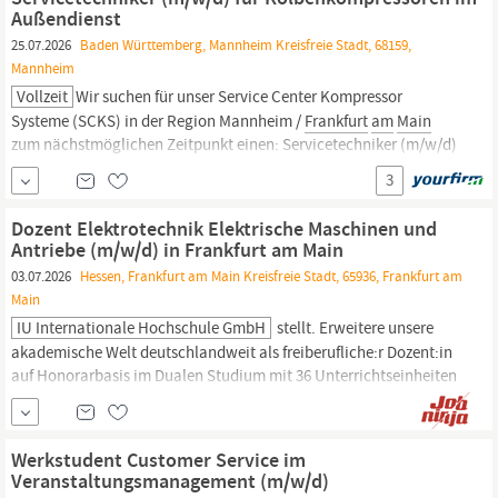
Außendienst
25.07.2026
Baden Württemberg, Mannheim Kreisfreie Stadt, 68159,
Mannheim
Vollzeit
Wir suchen für unser Service Center Kompressor
Systeme (SCKS) in der Region Mannheim /
Frankfurt
am
Main
zum nächstmöglichen Zeitpunkt einen: Servicetechniker (m/w/d)
für Kolbenkompressoren im Außendienst Wir sind Ein
3
erfolgreiches, unabhängiges Familienunternehmen mit über 85
Jahren Erfahrung in der...
Dozent Elektrotechnik Elektrische Maschinen und
Antriebe (m/w/d) in Frankfurt am Main
03.07.2026
Hessen, Frankfurt am Main Kreisfreie Stadt, 65936, Frankfurt am
Main
IU Internationale Hochschule GmbH
stellt. Erweitere unsere
akademische Welt deutschlandweit als freiberufliche:r Dozent:in
auf Honorarbasis im Dualen Studium mit 36 Unterrichtseinheiten
ab dem Jetzt bewerben . Wähle zwischen einem unserer vakanten
Standorte:
Frankfurt
am
Main
oder München. Das erwartet Dich
Du vermittelst wissenschaftlich fundierte...
Werkstudent Customer Service im
Veranstaltungsmanagement (m/w/d)