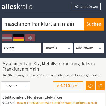
Für Jobbörsen
Keywortsuche
Ortssuche
Umkreissuche
Arbeitsform
Maschinenbau, Kfz, Metallverarbeitung Jobs in
Frankfurt am Main
149 Stellenangebote aus 28 unterschiedlichen Jobbörsen gebündelt.
Sortierung
4.210
Ø
€ /
M.
Elektroniker, Monteur, Elektriker
05.08.2026
Hessen, Frankfurt am Main Kreisfreie Stadt, Frankfurt am Main,