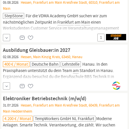
05.08.2026
Hessen, Frankfurt am Main Kreisfreie Stadt, 60310, Frankfurt am
Main
StepStone
Für die VDMA Academy GmbH suchen wir zum
nächstmöglichen Zeitpunkt in
Frankfurt
am
Main
einen
Werkstudenten Customer Service im Veranstaltungsmanagement
(m/w/d) in Teilzeit (20 Std./Woche). Die VDMA Academy GmbH ist
1
ein Tochterunternehmen des VDMA. Sie ist die Weiterbildungs-
Akademie für die berufliche Fortbildung von...
Ausbildung Gleisbauer:in 2027
02.08.2026
Hessen, Main Kinzig Kreis, 63450, Hanau
400 € / Monat
Deutsche Bahn
Lehrstelle
Hanau. In den
Praxisphasen unterstützt du dein Team
am
Standort in Hanau.
Ergänzend dazu besuchst du die Berufsschule BBS Technik II in
Ludwigshafen und unsere Ausbildungswerkstätten (1. Lehrjahr in
Frankfurt
am
Main
, 2. und 3. Lehrjahr ebenfalls in Ludwigshafen).
Die Theoriephasen finden in Blockform...
Elektroniker Betriebstechnik (m/w/d)
31.07.2026
Hessen, Frankfurt am Main Kreisfreie Stadt, 60439, Frankfurt am
Main Heddernheim
4.200 € / Monat
TempWorkers GmbH NL Frankfurt
Moderne
Anlagen. Smarte Technik. Verantwortung, die zählt. Wir suchen