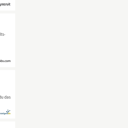
ts-
-
du das