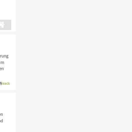
erung
eim
len
en
nd