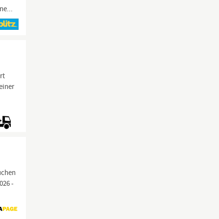
ne...
rt
einer
suchen
026 -