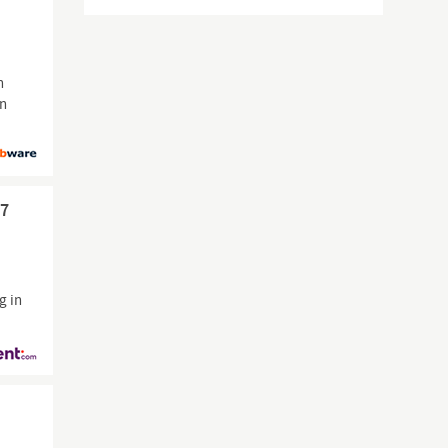
n
in
27
g in