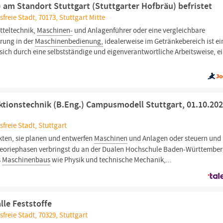
am Standort Stuttgart (Stuttgarter Hofbräu) befristet
reie Stadt, 70173, Stuttgart Mitte
tteltechnik,
Maschinen-
und Anlagenführer oder eine vergleichbare
hrung in der
Maschinenbedienung,
idealerweise im Getränkebereich ist ei
en sich durch eine selbstständige und eigenverantwortliche Arbeitsweise, e
ionstechnik (B.Eng.) Campusmodell Stuttgart, 01.10.20
freie Stadt, Stuttgart
ten, sie planen und entwerfen
Maschinen
und Anlagen oder steuern und
eoriephasen verbringst du an der Dualen Hochschule Baden-Württember
s
Maschinenbaus
wie Physik und technische Mechanik,...
lle Feststoffe
freie Stadt, 70329, Stuttgart