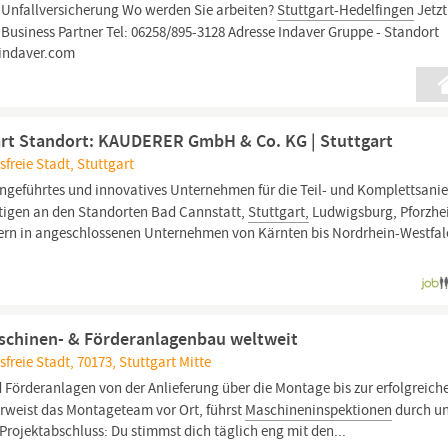
Unfallversicherung Wo werden Sie arbeiten?
Stuttgart-Hedelfingen
Jetzt
siness Partner Tel: 06258/895-3128 Adresse Indaver Gruppe - Standort
ndaver.com
gart Standort: KAUDERER GmbH & Co. KG | Stuttgart
freie Stadt, Stuttgart
iengeführtes und innovatives Unternehmen für die Teil- und Komplettsani
tigen an den Standorten Bad Cannstatt,
Stuttgart,
Ludwigsburg, Pforzh
tern in angeschlossenen Unternehmen von Kärnten bis Nordrhein-Westfa
aschinen- & Förderanlagenbau weltweit
reie Stadt, 70173, Stuttgart Mitte
 Förderanlagen von der Anlieferung über die Montage bis zur erfolgreich
erweist das Montageteam vor Ort, führst
Maschineninspektionen
durch u
Projektabschluss: Du stimmst dich täglich eng mit den...