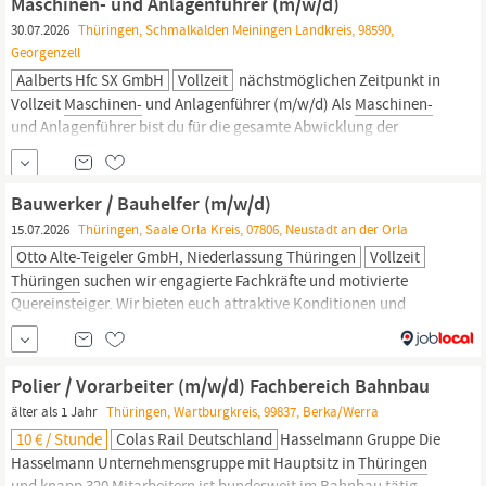
Maschinen- und Anlagenführer (m/w/d)
30.07.2026
Thüringen, Schmalkalden Meiningen Landkreis, 98590,
Georgenzell
Aalberts Hfc SX GmbH
Vollzeit
nächstmöglichen Zeitpunkt in
Vollzeit
Maschinen-
und Anlagenführer (m/w/d) Als
Maschinen-
und Anlagenführer bist du für die gesamte Abwicklung der
Aufträge an einer Maschine oder Anlage (allein oder im Team)
verantwortlich. Das heißt, du übernimmst die Einrichtung der
Anlage und überwachst den Materialfluss. Mit Hilfe von
Bauwerker / Bauhelfer (m/w/d)
Stichproben
15.07.2026
Thüringen, Saale Orla Kreis, 07806, Neustadt an der Orla
Otto Alte-Teigeler GmbH, Niederlassung Thüringen
Vollzeit
Thüringen
suchen wir engagierte Fachkräfte und motivierte
Quereinsteiger. Wir bieten euch attraktive Konditionen und
langfristige Perspektiven. Anzahl der Mitarbeiter: 35 – 40 am
Standort
Thüringen
Welche Aufgaben warten auf dich? Du
arbeitest mit Baugeräten und Baumaschinen. Du führst
Polier / Vorarbeiter (m/w/d) Fachbereich Bahnbau
Schneidarbeiten in Asphalt und Beton durch.
älter als 1 Jahr
Thüringen, Wartburgkreis, 99837, Berka/Werra
10 € / Stunde
Colas Rail Deutschland
Hasselmann Gruppe Die
Hasselmann Unternehmensgruppe mit Hauptsitz in
Thüringen
und knapp 320 Mitarbeitern ist bundesweit im Bahnbau tätig.