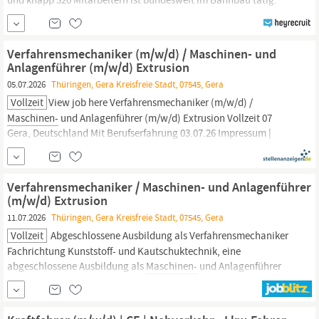
Durch eine langjährig planbare Auftragslage bieten wir unseren
Mitarbeitern und Auszubildenden eine sichere Zukunft.
Gemeinsam sind wir ein starker Unternehmensverbund, der die
Verfahrensmechaniker (m/w/d) / Maschinen- und
Aufgabenstellungen rund um den Bahn-...
Anlagenführer (m/w/d) Extrusion
05.07.2026
Thüringen, Gera Kreisfreie Stadt, 07545, Gera
Vollzeit
View job here Verfahrensmechaniker (m/w/d) /
Maschinen-
und Anlagenführer (m/w/d) Extrusion Vollzeit 07
Gera, Deutschland Mit Berufserfahrung 03.07.26 Impressum |
Datenschutzerklärung Powered by softgarden
Verfahrensmechaniker / Maschinen- und Anlagenführer
(m/w/d) Extrusion
11.07.2026
Thüringen, Gera Kreisfreie Stadt, 07545, Gera
Vollzeit
Abgeschlossene Ausbildung als Verfahrensmechaniker
Fachrichtung Kunststoff- und Kautschuktechnik, eine
abgeschlossene Ausbildung als
Maschinen-
und Anlagenführer
oder alternativ eine abgeschlossene technische Berufsausbildung
Mindestens 6 Monate Berufserfahrung in einer Produktion mit
Maschinenbedienung,
Erfahrung in der
Maschinenbedienung
von