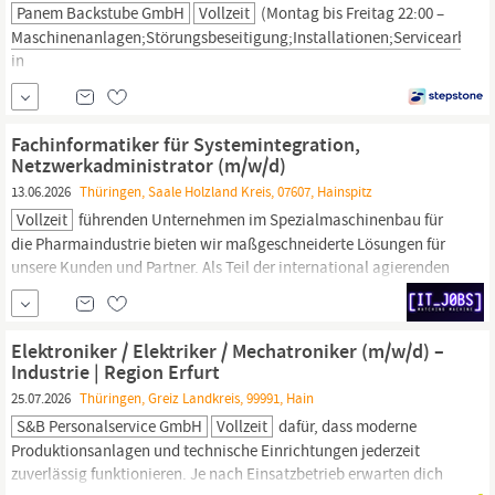
Panem Backstube GmbH
Vollzeit
(Montag bis Freitag 22:00 –
Maschinenanlagen;Störungsbeseitigung;Installationen;Servicearbeit
in
Schichten;Fehlerdiagnose;
Maschinenanlagen
;Produktionsanlagen;Stö
Handwerk | Fahrzeuge, Feste Anstellung, Mit Berufserfahrung,...
Fachinformatiker für Systemintegration,
Netzwerkadministrator (m/w/d)
13.06.2026
Thüringen, Saale Holzland Kreis, 07607, Hainspitz
Vollzeit
führenden Unternehmen im Spezialmaschinenbau für
die Pharmaindustrie bieten wir maßgeschneiderte Lösungen für
unsere Kunden und Partner. Als Teil der international agierenden
Dec-Gruppe sind wir auf die Herstellung von
Maschinen
und
Anlagen für Flüssigkeiten spezialisiert und bedienen sowohl den
nationalen als auch den internationalen Markt.
Elektroniker / Elektriker / Mechatroniker (m/w/d) –
Industrie | Region Erfurt
25.07.2026
Thüringen, Greiz Landkreis, 99991, Hain
S&B Personalservice GmbH
Vollzeit
dafür, dass moderne
Produktionsanlagen und technische Einrichtungen jederzeit
zuverlässig funktionieren. Je nach Einsatzbetrieb erwarten dich