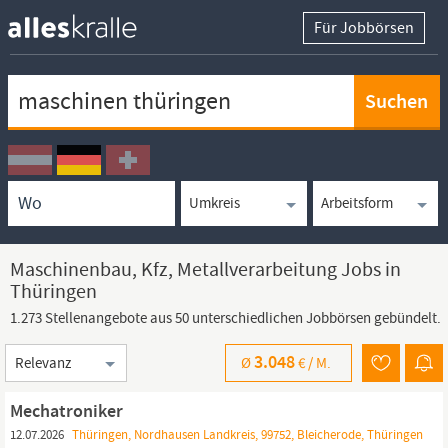
Für Jobbörsen
Keywortsuche
Ortssuche
Umkreissuche
Arbeitsform
Maschinenbau, Kfz, Metallverarbeitung Jobs in
Thüringen
1.273 Stellenangebote aus 50 unterschiedlichen Jobbörsen gebündelt.
Sortierung
3.048
Ø
€ /
M.
Mechatroniker
12.07.2026
Thüringen, Nordhausen Landkreis, 99752, Bleicherode, Thüringen