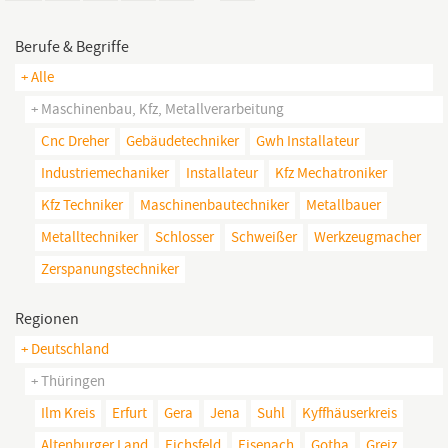
Berufe & Begriffe
+ Alle
+ Maschinenbau, Kfz, Metallverarbeitung
Cnc Dreher
Gebäudetechniker
Gwh Installateur
Industriemechaniker
Installateur
Kfz Mechatroniker
Kfz Techniker
Maschinenbautechniker
Metallbauer
Metalltechniker
Schlosser
Schweißer
Werkzeugmacher
Zerspanungstechniker
Regionen
+ Deutschland
+ Thüringen
Ilm Kreis
Erfurt
Gera
Jena
Suhl
Kyffhäuserkreis
Altenburger Land
Eichsfeld
Eisenach
Gotha
Greiz