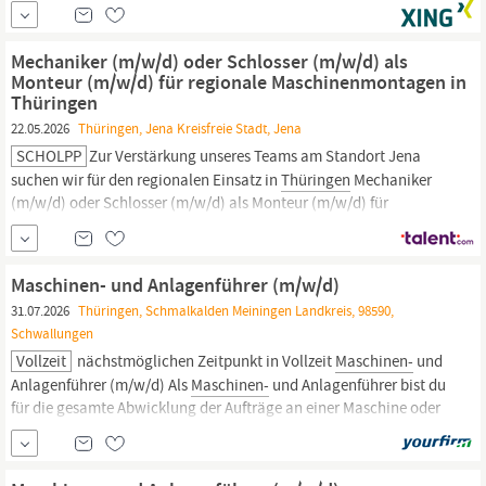
abwechslungsreiche Aufgaben: Wartung, Inspektion und
Instandhaltung moderner Produktionsanlagen Analyse und
Behebung elektrischer Störungen Reparatur und Optimierung
Mechaniker (m/w/d) oder Schlosser (m/w/d) als
von
Maschinen
sowie technischen Anlagen Installation und
Monteur (m/w/d) für regionale Maschinenmontagen in
Inbetriebnahme neuer
Maschinen
und Komponenten
Thüringen
22.05.2026
Thüringen, Jena Kreisfreie Stadt, Jena
SCHOLPP
Zur Verstärkung unseres Teams am Standort Jena
suchen wir für den regionalen Einsatz in
Thüringen
Mechaniker
(m/w/d) oder Schlosser (m/w/d) als Monteur (m/w/d) für
regionale
Maschinenmontagen.
Ihre Herausforderung: Wir
bewegen die Industrie. Schnelle Erreichbarkeit und hohe
Flexibilität sind unsere Stärken in der Regionalmontage. Diese
Maschinen- und Anlagenführer (m/w/d)
31.07.2026
Thüringen, Schmalkalden Meiningen Landkreis, 98590,
Schwallungen
Vollzeit
nächstmöglichen Zeitpunkt in Vollzeit
Maschinen-
und
Anlagenführer (m/w/d) Als
Maschinen-
und Anlagenführer bist du
für die gesamte Abwicklung der Aufträge an einer Maschine oder
Anlage (allein oder im Team) verantwortlich. Das heißt, du
übernimmst die Einrichtung der Anlage und überwachst den
Materialfluss. Mit Hilfe von Stichproben