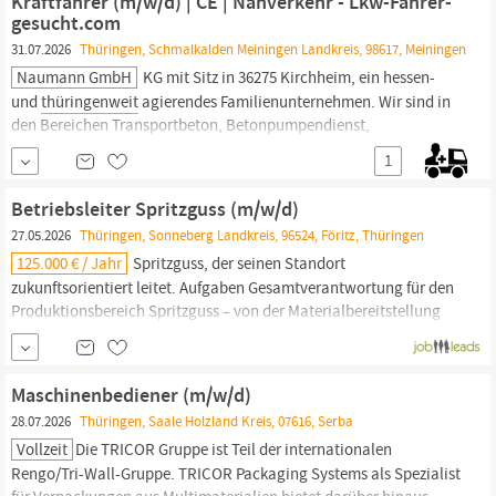
Kraftfahrer (m/w/d) | CE | Nahverkehr - Lkw-Fahrer-
Extrusionsanlagen
gesucht.com
31.07.2026
Thüringen, Schmalkalden Meiningen Landkreis, 98617, Meiningen
Naumann GmbH
KG mit Sitz in 36275 Kirchheim, ein hessen-
und
thüringenweit
agierendes Familienunternehmen. Wir sind in
den Bereichen Transportbeton, Betonpumpendienst,
mineralische Baustoffe und Baustofflogistik aktiv.
1
www.naumann-gruppe.eu Ab sofort oder schnellstmöglich
gesucht: Kraftfahrer (m/w/d) ; Als Kraftfahrer im regionalen
Betriebsleiter Spritzguss (m/w/d)
Baustellenverkehr erwartet Sie...
27.05.2026
Thüringen, Sonneberg Landkreis, 96524, Föritz, Thüringen
125.000 € / Jahr
Spritzguss, der seinen Standort
zukunftsorientiert leitet. Aufgaben Gesamtverantwortung für den
Produktionsbereich Spritzguss – von der Materialbereitstellung
bis zur Auslieferung Sicherstellung von Produktivität, Qualität,
Termintreue und Wirtschaftlichkeit Führung und Entwicklung des
Fertigungsteams (Schichtführer,
Maschinenbediener,
Einrichter,...
Maschinenbediener (m/w/d)
28.07.2026
Thüringen, Saale Holzland Kreis, 07616, Serba
Vollzeit
Die TRICOR Gruppe ist Teil der internationalen
Rengo/Tri-Wall-Gruppe. TRICOR Packaging Systems als Spezialist