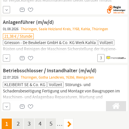
für Verpackungen aus Multimaterialien bietet darüber hinaus
Dienstleistungen von der Verpackungsentwicklung über
Packleistungen bis zu bedarfsgerechten Logistiklösung. Für
unseren Standort in Serba suchen wir ab sofort einen:
Anlagenführer (m/w/d)
Maschinenbediener
(m|w|d)
01.08.2026
Thüringen, Saale Holzland Kreis, 7768, Kahla, Thüringen
21,38 € / Stunde
Griesson - De Beukelaer GmbH & Co. KG Werk Kahla
Vollzeit
Rüsten und Reinigen der
Maschinen
Sicherstellung der Hygiene-
und Qualitätsstandards Abgeschlossene mindestens dreijährige
3
gewerblich/technische Berufsausbildung, z.Bsp. Fachkraft für
Lebensmitteltechnik, Verfahrenstechnologe oder Mechatroniker
Betriebsschlosser / Instandhalter (m/w/d)
(m/w/d) Berufserfahrung in der Bedienung von komplexen
22.07.2026
Thüringen, Gotha Landkreis, 76356, Weingarten
Maschinen
und Anlagen Gute PC...
KLEIBERIT SE & Co. KG
Vollzeit
Störungs- und
Schadensbeseitigung Fertigung und Montage von Baugruppen im
Maschinen-
und Anlagenbau Reparaturen, Wartung und
Instandhaltung von
Maschinen
und Anlagen Durchführung von
Umbau- und Installationsarbeiten Austausch von defekten Teilen,
ggfs. Einbau von selbstgefertigten Ersatzteilen Mitarbeit bei der
kontinuierlichen...
1
2
3
4
5
…