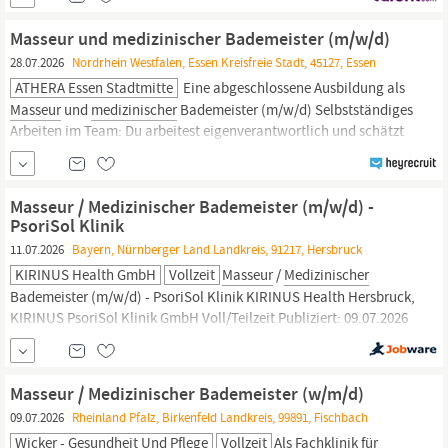
Überdurchschnittliches Gehalt mit attraktiven Zusatzleistungen
Hohe Arbeitsplatzsicherheit in einem
Masseur und medizinischer Bademeister (m/w/d)
28.07.2026
Nordrhein Westfalen, Essen Kreisfreie Stadt, 45127, Essen
ATHERA Essen Stadtmitte
Eine abgeschlossene Ausbildung als
Masseur
und
medizinischer
Bademeister (m/w/d) Selbstständiges
Arbeiten im Team: Du arbeitest eigenverantwortlich und schätzt
gleichzeitig die Zusammenarbeit mit einem starken Team Freude
an der Arbeit mit Menschen: Deine Motivation und Empathie im
Umgang mit Patienten zeigen sich
Masseur / Medizinischer Bademeister (m/w/d) -
PsoriSol Klinik
11.07.2026
Bayern, Nürnberger Land Landkreis, 91217, Hersbruck
KIRINUS Health GmbH
Vollzeit
Masseur
/
Medizinischer
Bademeister (m/w/d) - PsoriSol Klinik KIRINUS Health Hersbruck,
KIRINUS PsoriSol Klinik GmbH Voll/Teilzeit Publiziert: 09.07.2026
Eine Gruppe. Unendliche Möglichkeiten. Wir sind KIRINUS - eine
familiengeführte Gesundheitsgruppe in dritter Generation mit
einer klaren Vision: Das Beste im Menschen sehen und entfalten.
Masseur / Medizinischer Bademeister (w/m/d)
09.07.2026
Rheinland Pfalz, Birkenfeld Landkreis, 99891, Fischbach
Wicker - Gesundheit Und Pflege
Vollzeit
Als Fachklinik für