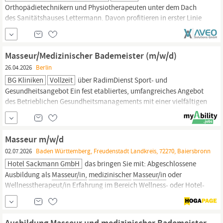
Orthopädietechnikern und Physiotherapeuten unter dem Dach
des Sanitätshauses Lettermann. Davon profitieren in erster Linie
unsere Patienten. Zur Erweiterung unseres Teams der Gang- und
Bewegungsschule für Menschen mit Prothesen und Orthesen
suchen wir zum nächstmöglichen Zeitpunkt eine/n
Masseur
Masseur/Medizinischer Bademeister (m/w/d)
(m/w/d) oder Medizinischen Bademeister (m/w/d)
26.04.2026
Berlin
BG Kliniken
Vollzeit
über RadimDienst Sport- und
Gesundheitsangebot Ein fest etabliertes, umfangreiches Angebot
des Betrieblichen Gesundheitsmanagements mit einer vielfältigen
Auswahl für unsere Mitarbeitende Profil Ausbildung als
Masseur
medizinischer
Bademeister (m/w/d) Fachliche Kompetenz im
Bereich manueller Lymphdrainage ist
Masseur m/w/d
02.07.2026
Baden Württemberg, Freudenstadt Landkreis, 72270, Baiersbronn
Hotel Sackmann GmbH
das bringen Sie mit: Abgeschlossene
Ausbildung als
Masseur/in,
medizinischer
Masseur/in
oder
Wellnesstherapeut/in Erfahrung im Bereich Wellness- oder Hotel-
SPA von Vorteil Kenntnisse in klassischen Massagen, idealerweise
auch in Wellness- oder Spezialanwendungen
Einfühlungsvermögen, Diskretion und gepflegtes Auftreten...
Ausbildung Masseur und medizinischer Bademeister