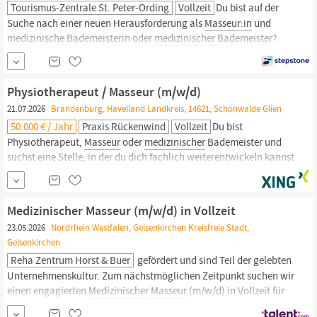
Tourismus-Zentrale St. Peter-Ording
Vollzeit
Du bist auf der
Suche nach einer neuen Herausforderung als
Masseur:in
und
medizinische Bademeisterin oder
medizinischer
Bademeister?
Werde Teil der Tourismus-Zentrale St. Peter-Ording! In unserem
engagierten Team erwarten dich mehr als nur spannende
Aufgaben: Als Teil des Gesundheits- und Wellnesszentrums in der
Physiotherapeut / Masseur (m/w/d)
21.07.2026
Brandenburg, Havelland Landkreis, 14621, Schönwalde Glien
50.000 € / Jahr
Praxis Rückenwind
Vollzeit
Du bist
Physiotherapeut,
Masseur
oder
medizinischer
Bademeister und
suchst eine Stelle, in der du dich fachlich weiterentwickeln kannst
und gleichzeitig ein familiäres Team an deiner Seite hast? Dann
freuen wir uns darauf, dich kennenzulernen. Deine Aufgaben ●
Behandlung und Betreuung von Patientinnen und Patienten ●
Medizinischer Masseur (m/w/d) in Vollzeit
23.05.2026
Nordrhein Westfalen, Gelsenkirchen Kreisfreie Stadt,
Gelsenkirchen
Reha Zentrum Horst & Buer
gefördert und sind Teil der gelebten
Unternehmenskultur. Zum nächstmöglichen Zeitpunkt suchen wir
einen engagierten
Medizinischer
Masseur
(m/w/d) in Vollzeit für
unsere Praxen in Gelsenkirchen. Ihre Vorteile bei uns: