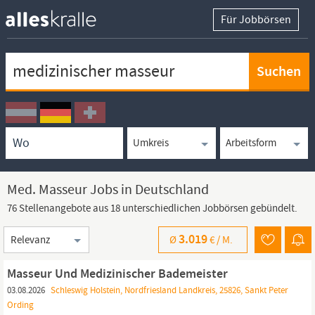
Für Jobbörsen
Keywortsuche
Ortssuche
Umkreissuche
Arbeitsform
Med. Masseur Jobs in Deutschland
76 Stellenangebote aus 18 unterschiedlichen Jobbörsen gebündelt.
Sortierung
3.019
Ø
€ /
M.
Masseur Und Medizinischer Bademeister
03.08.2026
Schleswig Holstein, Nordfriesland Landkreis, 25826, Sankt Peter
Ording