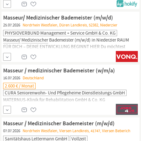
Ausbildung als Physiotherapeut,
medizinischer
Masseur
(m/w/d)
mit der Zusatzqualifikation Manuelle Lymphdrainage Umgang
mit MS-Office wären von Vorteil Gute Deutschkenntnisse
Masseur/ Medizinischer Bademeister (m/w/d)
BENEFITS Überdurchschnittliche Bezahlung...
25.07.2026
Nordrhein Westfalen, Düren Landkreis, 52382, Niederzier
PHYSIOVERBUND Management + Service GmbH & Co. KG
Masseur/
Medizinischer
Bademeister (m/w/d) in Niederzier RAUM
FÜR DICH – DEINE ENTWICKLUNG BEGINNT HIER Du möchtest
Menschen mit Deiner Behandlung nachhaltig helfen und Deine
fachlichen Fähigkeiten in einem modernen Praxisumfeld
einsetzen? Dann bist Du bei uns genau richtig. Bei uns erwartet
Masseur / medizinischer Bademeister (w/m/a)
Dich ein starkes Team, moderne...
16.07.2026
Deutschland
2.600 € / Monat
CURA Seniorenwohn- Und Pflegeheime Dienstleistungs GmbH
MATERNUS-Klinik für Rehabilitation GmbH & Co. KG
Masseur/medizinischer
Bademeister (w/m/a) Klinisches/
ärztliches Personal – 23.07.2026 in Vollzeit oder Teilzeit zum
nächstmöglichen Zeitpunkt. Die MATERNUS-Klinik für
Masseur / Medizinischer Bademeister (m/w/d)
Rehabilitation in Bad Oeynhausen ist eine renommierte
07.07.2026
Nordrhein Westfalen, Viersen Landkreis, 41747, Viersen Beberich
Fachklinik mit 540 Betten, die sich mit ihren rund 320
Sanitätshaus Lettermann GmbH
Vollzeit
Mitarbeitenden auf die...