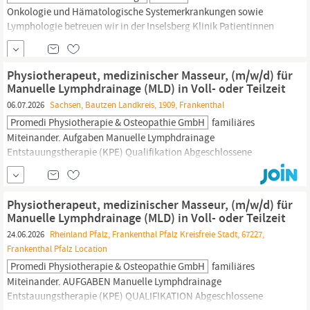
Onkologie und Hämatologische Systemerkrankungen sowie
Lymphologie betreuen wir in der Inselsberg Klinik Patientinnen
und Patienten im Rahmen der stationären Rehabilitation. Wir
bieten ein mit den Kostenträgern abgestimmtes Spektrum an
modernen und umfassenden Methoden der Diagnostik und
Physiotherapeut, medizinischer Masseur, (m/w/d) für
Therapie an. Bringen Sie sich und Ihre Stärken ein als. klicken...
Manuelle Lymphdrainage (MLD) in Voll- oder Teilzeit
06.07.2026
Sachsen, Bautzen Landkreis, 1909, Frankenthal
Promedi Physiotherapie & Osteopathie GmbH
familiäres
Miteinander. Aufgaben Manuelle Lymphdrainage
Entstauungstherapie (KPE) Qualifikation Abgeschlossene
Ausbildung als Physiotherapeut,
medizinischer
Masseur
(m/w/d)
mit der Zusatzqualifikation Manuelle Lymphdrainage Umgang
mit MS-Office wären von Vorteil Gute Deutschkenntnisse Benefits
Physiotherapeut, medizinischer Masseur, (m/w/d) für
Überdurchschnittliche Bezahlung...
Manuelle Lymphdrainage (MLD) in Voll- oder Teilzeit
24.06.2026
Rheinland Pfalz, Frankenthal Pfalz Kreisfreie Stadt, 67227,
Frankenthal Pfalz Location
Promedi Physiotherapie & Osteopathie GmbH
familiäres
Miteinander. AUFGABEN Manuelle Lymphdrainage
Entstauungstherapie (KPE) QUALIFIKATION Abgeschlossene