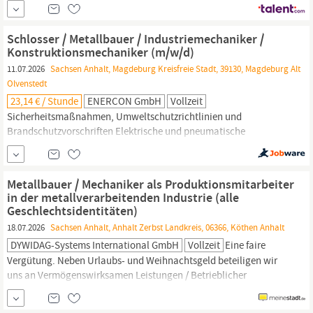
Mitarbeiter (m/w/d) in der Ergotherapie
(
Metallbauer/Konstruktionsmechaniker
) (m/w/d) (Vollzeit/38,5
Wochenstunden oder Teilzeit nach Abstimmung, unbefristet) In
Schlosser / Metallbauer / Industriemechaniker /
unserem Maßregelvollzug Uchtspringe werden nach §
Konstruktionsmechaniker (m/w/d)
11.07.2026
Sachsen Anhalt, Magdeburg Kreisfreie Stadt, 39130, Magdeburg Alt
Olvenstedt
23,14 € / Stunde
ENERCON GmbH
Vollzeit
Sicherheitsmaßnahmen, Umweltschutzrichtlinien und
Brandschutzvorschriften Elektrische und pneumatische
Handhabung von Schraubtechnik Umgang mit
Montagewerkzeug Deine Qualifikationen: Staatlich anerkannte
Berufsausbildung im metallverarbeitenden Handwerk oder in der
Metallbauer / Mechaniker als Produktionsmitarbeiter
Industrie, z. B. als Mechatroniker, Industriemechaniker,
in der metallverarbeitenden Industrie (alle
Metallbauer
oder...
Geschlechtsidentitäten)
18.07.2026
Sachsen Anhalt, Anhalt Zerbst Landkreis, 06366, Köthen Anhalt
DYWIDAG-Systems International GmbH
Vollzeit
Eine faire
Vergütung. Neben Urlaubs- und Weihnachtsgeld beteiligen wir
uns an Vermögenswirksamen Leistungen / Betrieblicher
Altersvorsorge.; Bei uns haben alle Vollzeit-Mitarbeiter 30 Tage
Urlaub. Zudem bieten wir die Möglichkeit Überstunden in Form