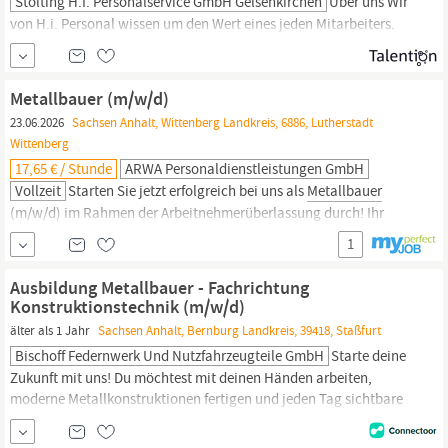
Stölting H.i. Personalservice GmbH Gelsenkirchen
Über uns Wir
von H.i. Personal wissen um den Wert eines jeden Mitarbeiters.
Daher sind wir für Dich da, persönlich und auch deutschlandweit
in Deiner Nähe. Wir bieten Dir eine faire Bezahlung für attraktive
Arbeitsplätze, völlig unkompliziert und flexibel. Dein Profil:
Metallbauer (m/w/d)
Abgeschlossene Ausbildung als
Metallbauer,
23.06.2026
Sachsen Anhalt, Wittenberg Landkreis, 6886, Lutherstadt
Landmaschinenmechaniker, Schlosser oder
Wittenberg
17,65 € / Stunde
ARWA Personaldienstleistungen GmbH
Vollzeit
Starten Sie jetzt erfolgreich bei uns als
Metallbauer
(m/w/d) im Rahmen der Arbeitnehmerüberlassung durch! Ihr
neuer Job ist in Vollzeit in Lutherstadt Wittenberg im Bereich
1
Metallhandwerk & Metallbau. Ihre Vorteile in diesem Job
Abschlagszahlungen Entlohnung gemäß DGB-GVP-Tarifwerk Sehr
Ausbildung Metallbauer - Fachrichtung
gute Übernahmechancen Urlaubs- und Weihnachtsgeld Diese
Konstruktionstechnik (m/w/d)
Aufgaben
älter als 1 Jahr
Sachsen Anhalt, Bernburg Landkreis, 39418, Staßfurt
Bischoff Federnwerk Und Nutzfahrzeugteile GmbH
Starte deine
Zukunft mit uns! Du möchtest mit deinen Händen arbeiten,
moderne Metallkonstruktionen fertigen und jeden Tag sichtbare
Ergebnisse schaffen? Dann starte deine Ausbildung zum
Metallbauer
(m/w/d) – Fachrichtung Konstruktionstechnik – bei