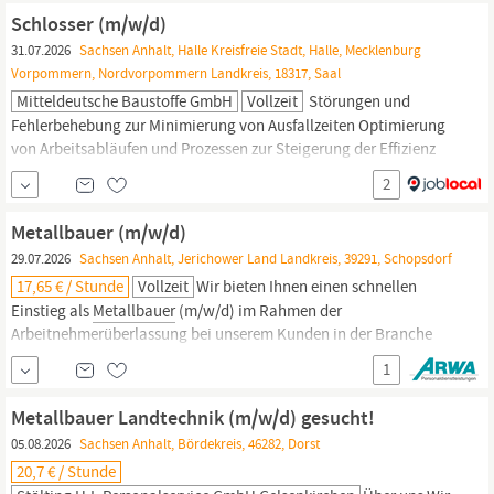
von Gleittagen abzubauen. Für eine fundierte Einarbeitung
Schlosser (m/w/d)
bekommen Sie einen erfahrenen Kollegen an die Seite gestellt,...
31.07.2026
Sachsen Anhalt, Halle Kreisfreie Stadt, Halle, Mecklenburg
Vorpommern, Nordvorpommern Landkreis, 18317, Saal
Mitteldeutsche Baustoffe GmbH
Vollzeit
Störungen und
Fehlerbehebung zur Minimierung von Ausfallzeiten Optimierung
von Arbeitsabläufen und Prozessen zur Steigerung der Effizienz
Dokumentation der durchgeführten Wartungs- und
2
Instandhaltungsarbeiten Ihr Profil: Besitz der Fahrerlaubnisklasse
B Abgeschlossene Berufsausbildung im technischen Bereich,
Metallbauer (m/w/d)
idealerweise zum Schlosser, Industriemechaniker,
Metallbauer
29.07.2026
Sachsen Anhalt, Jerichower Land Landkreis, 39291, Schopsdorf
oder
17,65 € / Stunde
Vollzeit
Wir bieten Ihnen einen schnellen
Einstieg als
Metallbauer
(m/w/d) im Rahmen der
Arbeitnehmerüberlassung bei unserem Kunden in der Branche
Metallhandwerk & Metallbau an. Ihr neuer Job ist in Vollzeit und
1
befindet sich in Schopsdorf. Wir bieten Ihnen Bis zu 30 Tage
Urlaub pro Jahr Branchenzuschläge Sehr gute
Metallbauer Landtechnik (m/w/d) gesucht!
Übernahmechancen Übertarifliche Bezahlung...
05.08.2026
Sachsen Anhalt, Bördekreis, 46282, Dorst
20,7 € / Stunde