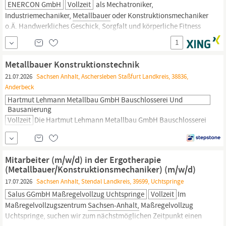
ENERCON GmbH
Vollzeit
als Mechatroniker,
Industriemechaniker,
Metallbauer
oder Konstruktionsmechaniker
o.Ä. Handwerkliches Geschick, Sorgfalt und körperliche Fitness
Bereitschaft zur Arbeit im 3-Schichtsystem
1
Metallbauer Konstruktionstechnik
21.07.2026
Sachsen Anhalt, Aschersleben Staßfurt Landkreis, 38836,
Anderbeck
Hartmut Lehmann Metallbau GmbH Bauschlosserei Und
Bausanierung
Vollzeit
Die Hartmut Lehmann Metallbau GmbH Bauschlosserei
und Bausanierung ist ein kleines, etabliertes
Handwerksunternehmen, das sich auf Metallbau, Bauschlosserei
und Bausanierungen spezialisiert hat. Mit einem klaren Fokus auf
Mitarbeiter (m/w/d) in der Ergotherapie
Qualität und Präzision fertigen wir individuelle Konstruktionen
(Metallbauer/Konstruktionsmechaniker) (m/w/d)
und bieten umfassende Sanierungslösungen an. Unsere
17.07.2026
Sachsen Anhalt, Stendal Landkreis, 39599, Uchtspringe
langjährige Erfahrung und das...
Salus GGmbH Maßregelvollzug Uchtspringe
Vollzeit
Im
Maßregelvollzugszentrum
Sachsen-Anhalt,
Maßregelvollzug
Uchtspringe, suchen wir zum nächstmöglichen Zeitpunkt einen