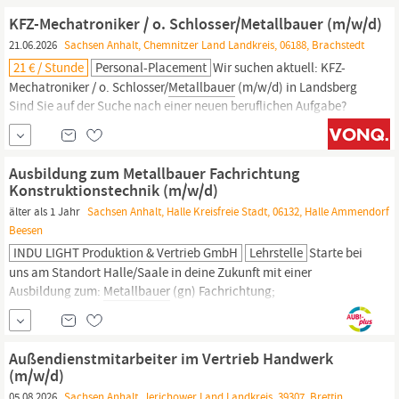
uns! Wir investieren in unseren Nachwuchs und begleiten dich auf
KFZ-Mechatroniker / o. Schlosser/Metallbauer (m/w/d)
deinem Weg ins Berufsleben.
21.06.2026
Sachsen Anhalt, Chemnitzer Land Landkreis, 06188, Brachstedt
21 € / Stunde
Personal-Placement
Wir suchen aktuell: KFZ-
Mechatroniker / o. Schlosser/
Metallbauer
(m/w/d) in Landsberg
Sind Sie auf der Suche nach einer neuen beruflichen Aufgabe?
Gerne begleite ich Sie auf dem Weg dahin! Zum nächstmöglichen
Zeitpunkt suche ich stellvertretend für mein Kundenunternehmen,
einem führenden Dienstleister der Transport- und
Ausbildung zum Metallbauer Fachrichtung
Logistikindustrie, einen KFZ...
Konstruktionstechnik (m/w/d)
älter als 1 Jahr
Sachsen Anhalt, Halle Kreisfreie Stadt, 06132, Halle Ammendorf
Beesen
INDU LIGHT Produktion & Vertrieb GmbH
Lehrstelle
Starte bei
uns am Standort Halle/Saale in deine Zukunft mit einer
Ausbildung zum:
Metallbauer
(gn) Fachrichtung;
Konstruktionstechnik; Das erwartet Dich Lesen von Zeichnungen
und Auftragstexten Blechverarbeitung und CNC-gesteuerte
Maschinenbedienung Montage von Bauteilen und Baugruppen
Außendienstmitarbeiter im Vertrieb Handwerk
sowie deren Dokumentation Anpassungsarbeiten:
(m/w/d)
05.08.2026
Sachsen Anhalt, Jerichower Land Landkreis, 39307, Brettin