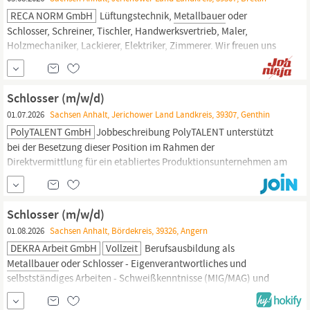
RECA NORM GmbH
Lüftungstechnik,
Metallbauer
oder
Schlosser, Schreiner, Tischler, Handwerksvertrieb, Maler,
Holzmechaniker, Lackierer, Elektriker, Zimmerer. Wir freuen uns
auf Bewerbungen aller Geschlechter (m/w/d).
Schlosser (m/w/d)
01.07.2026
Sachsen Anhalt, Jerichower Land Landkreis, 39307, Genthin
PolyTALENT GmbH
Jobbeschreibung PolyTALENT unterstützt
bei der Besetzung dieser Position im Rahmen der
Direktvermittlung für ein etabliertes Produktionsunternehmen am
Standort Genthin OT Dretzel. Gesucht wird ein Schlosser (m/w/d),
Betriebsschlosser (m/w/d),
Metallbauer
(m/w/d) oder
Industriemechaniker (m/w/d) in Vollzeit im 2-Schicht-System.
Schlosser (m/w/d)
01.08.2026
Sachsen Anhalt, Bördekreis, 39326, Angern
DEKRA Arbeit GmbH
Vollzeit
Berufsausbildung als
Metallbauer
oder Schlosser - Eigenverantwortliches und
selbstständiges Arbeiten - Schweißkenntnisse (MIG/MAG) und
Erfahrung mit hydraulischen Anlagen wünschenswert -