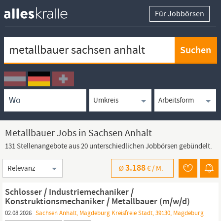
Für Jobbörsen
Keywortsuche
Ortssuche
Umkreissuche
Arbeitsform
Metallbauer Jobs in Sachsen Anhalt
131 Stellenangebote aus 20 unterschiedlichen Jobbörsen gebündelt.
Sortierung
3.188
Ø
€ /
M.
Schlosser / Industriemechaniker /
Konstruktionsmechaniker / Metallbauer (m/w/d)
02.08.2026
Sachsen Anhalt, Magdeburg Kreisfreie Stadt, 39130, Magdeburg