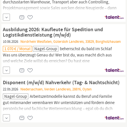
durchzustarten Warehouse, Transport aber auch Controlling,
Projektmanagement sowie Sales wecken deine Neugierde – dann
bist du bei uns genau richtig! Was wir bieten Vierteljährlicher
Wechsel zwischen Theorie an der Hochschule Osnabrück (Lingen)
und Praxis im 5-Tage-Wochenrhythmus Die Studiengebühren
Ausbildung 2026: Kaufleute für Spedition und
übernehmen wir für dich...
Logistikdienstleistung (m/w/d)
10.06.2026
Nordrhein Westfalen, Gütersloh Landkreis, 33829, Borgholzhausen
1.070 € / Monat
Nagel-Group
beherrschst du bald im Schlaf
Was uns überzeugt Genau du! Wer bist du, was macht dich aus
und welche Ziele willst du erreichen? Du hast eine
abgeschlossene Schulausbildung – guter Realschulabschluss
oder (Fach-)Abitur Logistik fasziniert dich und du bist bereit, mit
der
Nagel-Group
durchzustarten Disposition, Export, Warehouse
Disponent (m/w/d) Nahverkehr (Tag- & Nachtschicht)
aber auch Abrechnung und
22.05.2026
Niedersachsen, Verden Landkreis, 28876, Oyten
Nagel-Group
Arbeitszeitmodelle kannst du Beruf und Familie
gut miteinander vereinbaren Wir unterstützen und fördern deine
persönliche und fachliche Weiterentwicklung – egal ob du dich
spezialisieren oder weiterentwickeln möchtest Dir stehen über 100
Schulungsangebote über unseren internen
Nagel-Group
Campus
zur Verfügung Du profitierst von