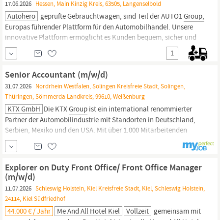
17.06.2026
Hessen, Main Kinzig Kreis, 63505, Langenselbold
Autohero
geprüfte Gebrauchtwagen, sind Teil der AUTO1
Group,
Europas führender Plattform für den Automobilhandel. Unsere
innovative Plattform ermöglicht es Kunden bequem, sicher und
transparent hochwertige Gebrauchtwagen online zu kaufen.
1
www.auto1-
group
.com Wir leben eine offene Kultur und setzen
uns über Konventionen, wie dem Siezen oder...
Senior Accountant (m/w/d)
31.07.2026
Nordrhein Westfalen, Solingen Kreisfreie Stadt, Solingen,
Thüringen, Sömmerda Landkreis, 99610, Weißenburg
KTX GmbH
Die KTX
Group
ist ein international renommierter
Partner der Automobilindustrie mit Standorten in Deutschland,
Serbien, Mexiko und den USA. Mit über 1.000 Mitarbeitenden
fokussieren wir uns auf die Entwicklung und Produktion
hochwertiger Kunststoffkomponenten und setzen Maßstäbe in
Funktionalität, Präzision und Innovation.
Explorer on Duty Front Office/ Front Office Manager
(m/w/d)
11.07.2026
Schleswig Holstein, Kiel Kreisfreie Stadt, Kiel, Schleswig Holstein,
24114, Kiel Südfriedhof
44.000 € / Jahr
Me And All Hotel Kiel
Vollzeit
gemeinsam mit