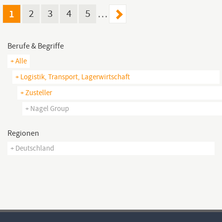
1
2
3
4
5
…
Berufe & Begriffe
+ Alle
+ Logistik, Transport, Lagerwirtschaft
+ Zusteller
+ Nagel Group
Regionen
+ Deutschland