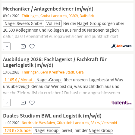
Teil unseres Teams und gestalte mit uns die Zukunft der
Mechaniker / Anlagenbediener (m/w/d)
temperaturgeführten Logistik. Fülle mit...
09.07.2026
Thüringen, Gotha Landkreis, 99869, Ballstädt
Nagel Sweets GmbH
Vollzeit
Bei der
Nagel-Group
sorgen über
10.500 Kolleginnen und Kollegen aus rund 90 Nationen täglich
dafür, dass Lebensmittel europaweit sicher und pünktlich dort
ankommen, wo sie gebraucht werden. Wir sind systemrelevant,
zukunftssicher und immer in Bewegung. Werde Teil unseres
Teams und gestalte mit uns die Zukunft der temperaturgeführten
Ausbildung 2026: Fachlagerist / Fachkraft für
Logistik. KLINGT GUT?
Lagerlogistik (m/w/d)
13.06.2026
Thüringen, Gera Kreisfreie Stadt, Gera
1.105 € / Monat
Nagel-Group
über unseren Lagerbestand Was
uns überzeugt: Genau du! Wer bist du, was macht dich aus und
welche Ziele willst du erreichen? Du hast eine abgeschlossenen
Schulausbildung- guter Hauptschul- oder Realschulabschluss
Logistik fasziniert dich und du bist bereit, mit der
Nagel-Group
durchzustarten Lagerhaltung und Lagerprozesse
Duales Studium BWL und Logistik (m/w/d)
11.06.2026
Nordrhein Westfalen, Gütersloh Landkreis, 33775, Versmold
123 € / Stunde
Nagel-Group
bereit, mit der
Nagel-Group