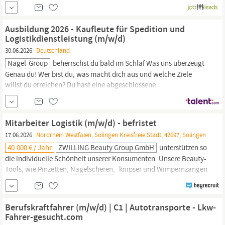
ankommen, wo sie gebraucht werden. Wir sind systemrelevant,
zukunftssicherund immer in Bewegung. Werde Teil unseres Teams
und gestalte mit uns die Zukunft der temperaturgeführten
Ausbildung 2026 - Kaufleute für Spedition und
Logistik. Leitung (m...
Logistikdienstleistung (m/w/d)
30.06.2026
Deutschland
Nagel-Group
beherrschst du bald im Schlaf Was uns überzeugt
Genau du! Wer bist du, was macht dich aus und welche Ziele
willst du erreichen? Du hast eine abgeschlossene
Schulausbildung – guter Realschulabschluss oder (Fach-)Abitur
Logistik fasziniert dich und du bist bereit, mit der
Nagel-Group
durchzustarten Disposition, Export, Warehouse aber auch
Mitarbeiter Logistik (m/w/d) - befristet
Abrechnung und
17.06.2026
Nordrhein Westfalen, Solingen Kreisfreie Stadt, 42697, Solingen
40.000 € / Jahr
ZWILLING Beauty Group GmbH
unterstützen so
die individuelle Schönheit unserer Konsumenten. Unsere Beauty-
Tools, wie Pinzetten,
Nagelscheren,
-knipser und Wimpernzangen
werden regelmäßig von Konsumenten, der Presse und
internationalen Design-Jurys ausgezeichnet. Die ZWILLING
Beauty
Group
bietet ein international starkes Markenportfolio mit
Berufskraftfahrer (m/w/d) | C1 | Autotransporte - Lkw-
den Kernmarken ZWILLING...
Fahrer-gesucht.com