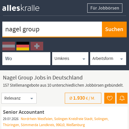
Für Jobbörsen
Keywortsuche
Ortssuche
Umkreissuche
Arbeitsform
Nagel Group Jobs in Deutschland
157 Stellenangebote aus 10 unterschiedlichen Jobbörsen gebündelt.
Sortierung
1.930
Ø
€ /
M.
Senior Accountant
29.07.2026
Nordrhein Westfalen, Solingen Kreisfreie Stadt, Solingen,
Thüringen, Sömmerda Landkreis, 99610, Weißenburg