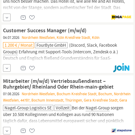
uns noch besser machen. Das Hotel ist, wie alle Me and All Hotels,
nicht von der Stange, sondern authentischer Teil der Stadt. Das
Hotel gehört zur Lindner Hotel
Group
– einer familiengeführten
Hotelgesellschaft mit Sitz in Düsseldorf und einem Portfolio von
über 29 Hotels in zehn europäischen Ländern und in den
Customer Success Manager (m/w/d)
04.07.2026
Nordrhein Westfalen, Köln Kreisfreie Stadt, Köln
1.200 € / Monat
FourByte GmbH
(Discord, Slack, Facebook
Groups)
Erfahrung mit Support-Tools (Intercom, Zendesk o.ä.)
Deutsch und Englisch fließend Grundverständnis für SaaS-
Produkte und Daten Mindset: Du denkst vom Kunden aus —
immer Du arbeitest aktiv mit AI-Tools, um schneller und besser zu
helfen Du siehst Support nicht als Kostenstelle, sondern als
Mitarbeiter (m/w/d) Vertriebsaußendienst –
Wachstumshebel Du hast Bock,...
Ruhrgebiet/ Rheinland Oder Rhein-main-gebiet
07.08.2026
Nordrhein Westfalen, Bochum Kreisfreie Stadt, Bochum, Nordrhein
Westfalen, 44787, Bochum Innenstadt, Thüringen, Gera Kreisfreie Stadt, Gera
Nagel-Group Logistics SE
Vollzeit
Bei der
Nagel-Group
sorgen
über 10.500 Kolleginnen und Kollegen aus rund 90 Nationen
täglich dafür, dass Lebensmittel europaweit sicher und pünktlich
dort ankommen, wo sie gebraucht werden. Wir sind
systemrelevant, zukunftssicher und immer in Bewegung. Werde