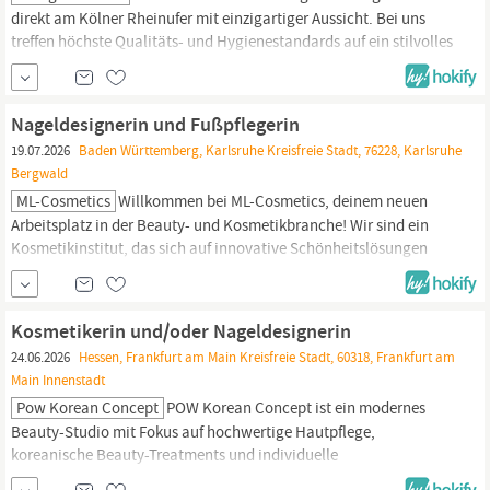
direkt am Kölner Rheinufer mit einzigartiger Aussicht. Bei uns
treffen höchste Qualitäts- und Hygienestandards auf ein stilvolles
Ambiente – wir arbeiten nur mit unbedenklichen Produkten und
betreuen einen anspruchsvollen, hochwertigen Kundenstamm.
AUFGABEN – Durchführung von Maniküre und Pediküre – Arbeiten
Nageldesignerin und Fußpflegerin
mit Shellac und...
19.07.2026
Baden Württemberg, Karlsruhe Kreisfreie Stadt, 76228, Karlsruhe
Bergwald
ML-Cosmetics
Willkommen bei ML-Cosmetics, deinem neuen
Arbeitsplatz in der Beauty- und Kosmetikbranche! Wir sind ein
Kosmetikinstitut, das sich auf innovative Schönheitslösungen
spezialisiert hat. Zur Verstärkung unseres Teams suchen wir eine
talentierte
Nageldesignerin
und Fußpflegerin. Wenn du eine
Leidenschaft für Schönheit und Pflege hast und gerne kreativ...
Kosmetikerin und/oder Nageldesignerin
24.06.2026
Hessen, Frankfurt am Main Kreisfreie Stadt, 60318, Frankfurt am
Main Innenstadt
Pow Korean Concept
POW Korean Concept ist ein modernes
Beauty-Studio mit Fokus auf hochwertige Hautpflege,
koreanische Beauty-Treatments und individuelle
Kundenbetreuung. Wir legen Wert auf Qualität, Professionalität