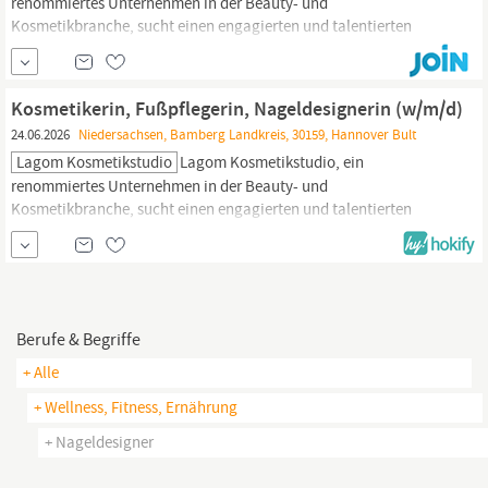
renommiertes Unternehmen in der Beauty- und
Kosmetikbranche, sucht einen engagierten und talentierten
Kosmetiker:in zur Verstärkung unseres Teams in Hannover,
Deutschland. Als Teil unseres Teams haben Sie die Möglichkeit, in
einem dynamischen Umfeld zu arbeiten, das sich darauf
Kosmetikerin, Fußpflegerin, Nageldesignerin (w/m/d)
konzentriert, unseren Kunden erstklassige Schönheits- und...
24.06.2026
Niedersachsen, Bamberg Landkreis, 30159, Hannover Bult
Lagom Kosmetikstudio
Lagom Kosmetikstudio, ein
renommiertes Unternehmen in der Beauty- und
Kosmetikbranche, sucht einen engagierten und talentierten
Kosmetiker:in zur Verstärkung unseres Teams in Hannover,
Deutschland. Als Teil unseres Teams haben Sie die Möglichkeit, in
einem dynamischen Umfeld zu arbeiten, das sich darauf
konzentriert, unseren Kunden erstklassige Schönheits- und...
Berufe & Begriffe
+ Alle
+ Wellness, Fitness, Ernährung
+ Nageldesigner