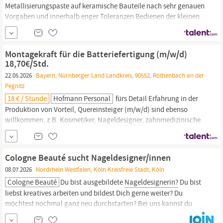
Metallisierungspaste auf keramische Bauteile nach sehr genauen
Vorgaben und innerhalb enger Toleranzen Bedienen der kleinen
Dreh-Maschinen Sicht- und erste Qualitätsprüfung Ihre
Qualifikation: Ausbildung zur Zahntechniker in,
Nageldesigner
in,
Porzellanmaler in oder vergleichbare Ausbildung Feinmotorische
Montagekraft für die Batteriefertigung (m/w/d)
18,70€/Std.
22.05.2026
Bayern, Nürnberger Land Landkreis, 90552, Röthenbach an der
Pegnitz
18 € / Stunde
Hofmann Personal
fürs Detail Erfahrung in der
Produktion von Vorteil, Quereinsteiger (m/w/d) sind ebenso
willkommen, z.B. Kosmetiker,
Nageldesigner,
zahnmedizinische
Fachangestellte etc. kein Problem mit dem Tragen von
Handschuhen und Mundschutz Ihr Vorteil: Anstellung in einem
unbefristeten Arbeitsverhältnis Qualifikationsübergreifende
Cologne Beauté sucht Nageldesigner/innen
Einstiegsmöglichkeiten
08.07.2026
Nordrhein Westfalen, Köln Kreisfreie Stadt, Köln
Cologne Beauté
Du bist ausgebildete
Nageldesignerin?
Du bist
liebst kreatives arbeiten und bildest Dich gerne weiter? Du
möchtest nochmal ganz neu durchstarten? Bei uns kannst du
sofort durchstarten! Du wirst dir in kürzester Zeit einen eigenen