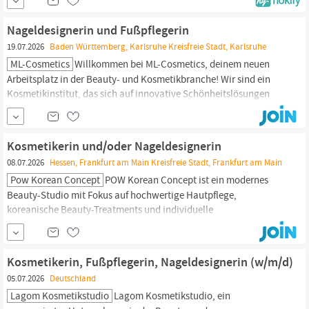
und eine herzliche Atmosphäre. Zur Erweiterung unseres Teams
suchen wir eine selbstständige Kosmetikerin und/oder
Nageldesignerin und Fußpflegerin
Nageldesignerin,
die mit Leidenschaft und...
19.07.2026
Baden Württemberg, Karlsruhe Kreisfreie Stadt, Karlsruhe
ML-Cosmetics
Willkommen bei ML-Cosmetics, deinem neuen
Arbeitsplatz in der Beauty- und Kosmetikbranche! Wir sind ein
Kosmetikinstitut, das sich auf innovative Schönheitslösungen
spezialisiert hat. Zur Verstärkung unseres Teams suchen wir eine
talentierte
Nageldesignerin
und Fußpflegerin. Wenn du eine
Leidenschaft für Schönheit und Pflege hast und gerne kreativ...
Kosmetikerin und/oder Nageldesignerin
08.07.2026
Hessen, Frankfurt am Main Kreisfreie Stadt, Frankfurt am Main
Pow Korean Concept
POW Korean Concept ist ein modernes
Beauty-Studio mit Fokus auf hochwertige Hautpflege,
koreanische Beauty-Treatments und individuelle
Kundenbetreuung. Wir legen Wert auf Qualität, Professionalität
und eine herzliche Atmosphäre. Zur Erweiterung unseres Teams
suchen wir eine selbstständige Kosmetikerin und/oder
Kosmetikerin, Fußpflegerin, Nageldesignerin (w/m/d)
Nageldesignerin,
die mit Leidenschaft und...
05.07.2026
Deutschland
Lagom Kosmetikstudio
Lagom Kosmetikstudio, ein