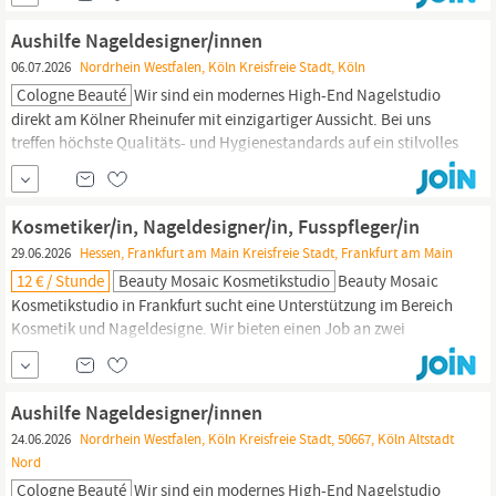
Kundenstamm bei uns aufbauen können Aufgaben Russian
Manicure Maniküre (Biab) Pediküre GellackNagellack
Aushilfe Nageldesigner/innen
06.07.2026
Nordrhein Westfalen, Köln Kreisfreie Stadt, Köln
Cologne Beauté
Wir sind ein modernes High-End Nagelstudio
direkt am Kölner Rheinufer mit einzigartiger Aussicht. Bei uns
treffen höchste Qualitäts- und Hygienestandards auf ein stilvolles
Ambiente – wir arbeiten nur mit unbedenklichen Produkten und
betreuen einen anspruchsvollen, hochwertigen Kundenstamm.
Aufgaben – Durchführung von Maniküre und Pediküre – Arbeiten
Kosmetiker/in, Nageldesigner/in, Fusspfleger/in
mit Shellac und...
29.06.2026
Hessen, Frankfurt am Main Kreisfreie Stadt, Frankfurt am Main
12 € / Stunde
Beauty Mosaic Kosmetikstudio
Beauty Mosaic
Kosmetikstudio in Frankfurt sucht eine Unterstützung im Bereich
Kosmetik und Nageldesigne. Wir bieten einen Job an zwei
Standorten: in Frankfurt am Main und in Neu-Isenburg. Unser
Team kümmert sich rund um die Gesichtsbehandlungen,
Nageldesign, Maniküre, Fußpflege und Wimpern. Wie sieht die
Aushilfe Nageldesigner/innen
Zusammenarbeit aus? Ein junges und freundliches Team in
24.06.2026
Nordrhein Westfalen, Köln Kreisfreie Stadt, 50667, Köln Altstadt
einem...
Nord
Cologne Beauté
Wir sind ein modernes High-End Nagelstudio