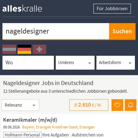
Für Jobbörsen
Keywortsuche
Ortssuche
Umkreissuche
Arbeitsform
Nageldesigner Jobs in Deutschland
12 Stellenangebote aus 3 unterschiedlichen Jobbörsen gebündelt.
Sortierung
2.610
Ø
€ /
M.
Keramikmaler (m/w/d)
08.08.2026
Bayern, Erlangen Kreisfreie Stadt, Erlangen
Hofmann Personal
Ihre Aufgaben : Aufstreichen von