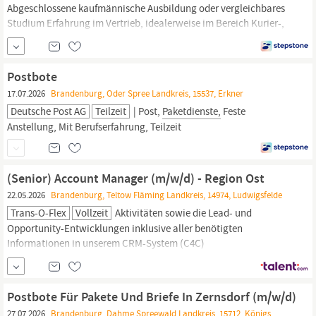
Abgeschlossene kaufmännische Ausbildung oder vergleichbares
Studium Erfahrung im Vertrieb, idealerweise im Bereich Kurier-,
Express-,
Paketdienst-/Logistikbranche
Flexibilität durch
Mobilität und Reisebereitschaft Überzeugungskraft,
professionelles Auftreten, Verhandlungssicherheit und
Postbote
verkäuferisches Talent Eigenständiges, erfolgsorientiertes
17.07.2026
Brandenburg, Oder Spree Landkreis, 15537, Erkner
sowie...
Deutsche Post AG
Teilzeit
| Post,
Paketdienste,
Feste
Anstellung, Mit Berufserfahrung, Teilzeit
(Senior) Account Manager (m/w/d) - Region Ost
22.05.2026
Brandenburg, Teltow Fläming Landkreis, 14974, Ludwigsfelde
Trans-O-Flex
Vollzeit
Aktivitäten sowie die Lead- und
Opportunity-Entwicklungen inklusive aller benötigten
Informationen in unserem CRM-System (C4C)
Qualifikationsprofil: Abgeschlossene kaufmännische Ausbildung
oder vergleichbares Studium Erfahrung im Vertrieb, idealerweise
im Bereich Kurier-, Express-,
Paketdienst-/Logistikbranche
Postbote Für Pakete Und Briefe In Zernsdorf (m/w/d)
Flexibilität durch Mobilität und...
27.07.2026
Brandenburg, Dahme Spreewald Landkreis, 15712, Königs