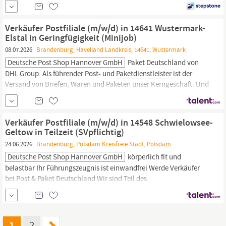
Vollzeit
Verkäufer Postfiliale (m/w/d) in 14641 Wustermark-
Elstal in Geringfügigkeit (Minijob)
08.07.2026
Brandenburg, Havelland Landkreis, 14641, Wustermark
Deutsche Post Shop Hannover GmbH
Paket Deutschland von
DHL Group. Als führender Post- und
Paketdienstleister
ist der
Versand von Briefen, Waren und Paketen unser Kerngeschäft. Und
diesen gesellschaftlichen Auftrag erfüllen wir mit einer
besonderen Leidenschaft: Als ein starkes, unternehmerisches
Team denken wir positiv, finden Lösungen, gestalten
Verkäufer Postfiliale (m/w/d) in 14548 Schwielowsee-
Veränderungen und
Geltow in Teilzeit (SVpflichtig)
24.06.2026
Brandenburg, Potsdam Kreisfreie Stadt, Potsdam
Deutsche Post Shop Hannover GmbH
körperlich fit und
belastbar Ihr Führungszeugnis ist einwandfrei Werde Verkäufer
bei Post & Paket Deutschland Wir sind Teil des
Unternehmensbereichs Post & Paket Deutschland von DHL Group.
Als führender Post- und
Paketdienstleister
ist der Versand von
Briefen, Waren und Paketen unser Kerngeschäft. Und diesen
gesellschaftlichen Auftrag
1
2