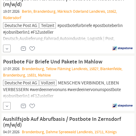
(m/w/d)
19.07.2026
Berlin, Brandenburg, Märkisch Oderland Landkreis, 15562,
Rüdersdorf
Deutsche Post AG
Teilzeit
#postbotefürbriefe #postboteberlin
#jobsnlberlin1 #F1Zusteller
Deutsch;Auslieferung;Fahrrad;Autoindustrie, Logistik | Post,
Paketdienste,
Feste Anstellung, Mit Berufserfahrung, Teilzeit
Postbote Für Briefe Und Pakete In Mahlow
17.07.2026
Brandenburg, Teltow Fläming Landkreis, 15827, Blankenfelde,
Brandenburg, 15831, Mahlow
Deutsche Post AG
Vollzeit
MENSCHEN VERBINDEN, LEBEN
VERBESSERN #werdeeinervonuns #werdeeinervonunspostbote
#jobsnlberlin1 #F1Zusteller
Briefzustellung;Herzlich;Zählen;Deutsch;Auslieferung;Fahrzeuge
führen;Fahrrad, Logistik | Post,
Paketdienste,
Feste Anstellung, Mit
Berufserfahrung, Vollzeit
Aushilfsjob Auf Abrufbasis / Postbote In Zernsdorf
(m/w/d)
04.07.2026
Brandenburg, Dahme Spreewald Landkreis, 15711, Königs