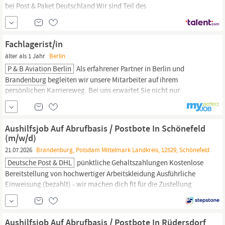
bei Post & Paket Deutschland Wir sind Teil des
Unternehmensbereichs Post & Paket Deutschland von DHL Group.
Als führender Post- und
Paketdienstleister
ist der Versand von
Briefen, Waren und Paketen unser Kerngeschäft. Und diesen
Fachlagerist/in
gesellschaftlichen Auftrag
älter als 1 Jahr
Berlin
P & B Aviation Berlin
Als erfahrener Partner in Berlin und
Brandenburg
begleiten wir unsere Mitarbeiter auf ihrem
persönlichen Karriereweg. Bei uns erwartet Sie nicht nur
irgendein Job, sondern eine spannende Herausforderung im
außergewöhnlichen Umfeld unserer Kundenunternehmen. Für
unserer Kunden suchen wir mehrere Mitarbeiter in der
Aushilfsjob Auf Abrufbasis / Postbote In Schönefeld
Warenannahme/Lager (m/w/d) in der
(m/w/d)
21.07.2026
Brandenburg, Potsdam Mittelmark Landkreis, 12529, Schönefeld
Deutsche Post & DHL
pünktliche Gehaltszahlungen Kostenlose
Bereitstellung von hochwertiger Arbeitskleidung Ausführliche
Einweisung (bezahlt) - wir machen dich fit für die Zustellung
Appcast Deutsch;Auslieferung;Flexibilität;Autoindustrie, Logistik |
Post,
Paketdienste
Aushilfsjob Auf Abrufbasis / Postbote In Rüdersdorf