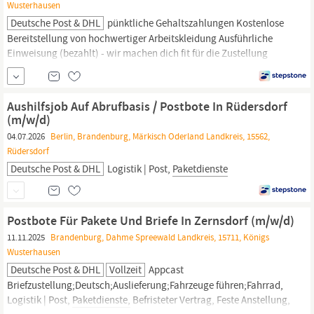
Wusterhausen
Deutsche Post & DHL
pünktliche Gehaltszahlungen Kostenlose
Bereitstellung von hochwertiger Arbeitskleidung Ausführliche
Einweisung (bezahlt) - wir machen dich fit für die Zustellung
Appcast Deutsch;Auslieferung;Flexibilität;Autoindustrie, Logistik |
Post,
Paketdienste
Aushilfsjob Auf Abrufbasis / Postbote In Rüdersdorf
(m/w/d)
04.07.2026
Berlin, Brandenburg, Märkisch Oderland Landkreis, 15562,
Rüdersdorf
Deutsche Post & DHL
Logistik | Post,
Paketdienste
Postbote Für Pakete Und Briefe In Zernsdorf (m/w/d)
11.11.2025
Brandenburg, Dahme Spreewald Landkreis, 15711, Königs
Wusterhausen
Deutsche Post & DHL
Vollzeit
Appcast
Briefzustellung;Deutsch;Auslieferung;Fahrzeuge führen;Fahrrad,
Logistik | Post,
Paketdienste,
Befristeter Vertrag, Feste Anstellung,