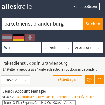
Für Jobbörsen
Keywortsuche
Ortssuche
Umkreissuche
Arbeitsform
Paketdienst Jobs in Brandenburg
17 Stellenangebote aus 4 unterschiedlichen Jobbörsen gebündelt.
Sortierung
3.040
Ø
€ /
M.
Senior Account Manager
01.08.2026
Brandenburg, Teltow Fläming Landkreis, 14974, Großbeuthen
Trans-O-Flex Express GmbH & Co. KGaA
Vollzeit