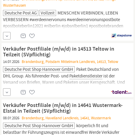
Wusterhausen
Deutsche Post AG
Vollzeit
MENSCHEN VERBINDEN, LEBEN
VERBESSERN #werdeeinervonuns #werdeeinervonunspostbote
#postboteberlin12021 #nlberlin #jobsnlberlin1 #postbotebranden
#zustellungberlin #betriebberlin #F1Zusteller #berlinzusteller
Briefzustellung;Herzlich;Zählen;Deutsch;Auslieferung;Fahrzeuge
führen;Fahrrad, Logistik | Post,
Paketdienste,
Feste Anstellung, Mit
Verkäufer Postfiliale (m/w/d) in 14513 Teltow in
Berufserfahrung...
Teilzeit (SVpflichtig)
14.07.2026
Brandenburg, Potsdam Mittelmark Landkreis, 14513, Teltow
Deutsche Post Shop Hannover GmbH
Paket Deutschland von
DHL Group. Als führender Post- und
Paketdienstleister
ist der
Versand von Briefen, Waren und Paketen unser Kerngeschäft. Und
diesen gesellschaftlichen Auftrag erfüllen wir mit einer
besonderen Leidenschaft: Als ein starkes, unternehmerisches
Team denken wir positiv, finden Lösungen, gestalten
Verkäufer Postfiliale (m/w/d) in 14641 Wustermark-
Veränderungen und
Elstal in Teilzeit (SVpflichtig)
08.07.2026
Brandenburg, Havelland Landkreis, 14641, Wustermark
Deutsche Post Shop Hannover GmbH
körperlich fit und
belastbar Ihr Führungszeugnis ist einwandfrei Werde Verkäufer