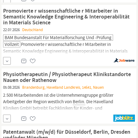
der gesamten Bundeswehr. Du möchtest die Zeitenwende
mitgestalten? Dann suchen wir am Standort
Berlin,
Promovierte r wissenschaftliche r Mitarbeiter in
Semantic Knowledge Engineering & Interoperabilität
in Materials Science
22.07.2026
Deutschland
BAM Bundesanstalt Für Materialforschung Und -prüfung
Vollzeit
Promovierte r wissenschaftliche r Mitarbeiter in
Semantic Knowledge Engineering & Interoperabilität in Materials
Science der Fachrichtung Materialwissenschaften,
Physik,
Informatik, Data Science, Informationswissenschaften oder
vergleichbar
Berlin
Organisationseinheit: Vizepräsident
Physiotherapeutin / Physiotherapeut Klinikstandorte
Wissenschaft Teilzeit möglich Startdatum: ab...
Nauen oder Rathenow
05.08.2026
Brandenburg, Havelland Landkreis, 14641, Nauen
2.500 Mitarbeitenden ist die Unternehmensgruppe größter
Arbeitgeber der Region westlich von
Berlin.
Die Havelland
Kliniken GmbH betreibt Fachkliniken für Kinder- und
Jugendmedizin, Gynäkologie, Geriatrie, Psy-chiatrie,
Notfallmedizin, Traumatologie, Anästhesie / Intensiv, Chirurgie,
Urologie und Innere Medizin.
Patentanwalt (m/w/d) für Düsseldorf, Berlin, Dresden
und/oder München