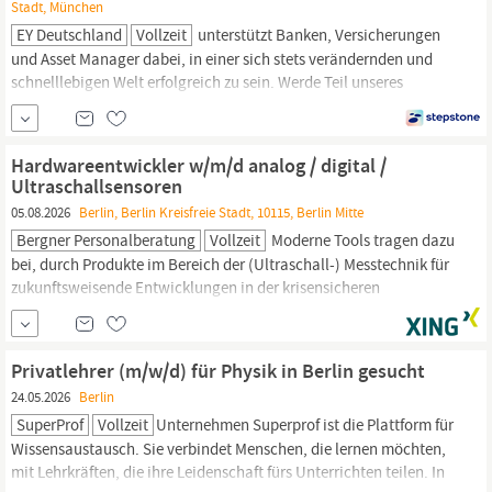
Stadt, München
EY Deutschland
Vollzeit
unterstützt Banken, Versicherungen
und Asset Manager dabei, in einer sich stets verändernden und
schnelllebigen Welt erfolgreich zu sein. Werde Teil unseres
Payments Consulting Teams in
Berlin,
Köln, Frankfurt/Main,
München, Düsseldorf, Stuttgart oder Hamburg und unterstütze
dabei, die Finanzwelt von morgen zu gestalten. Dabei
Hardwareentwickler w/m/d analog / digital /
übernimmst du vielfältige...
Ultraschallsensoren
05.08.2026
Berlin, Berlin Kreisfreie Stadt, 10115, Berlin Mitte
Bergner Personalberatung
Vollzeit
Moderne Tools tragen dazu
bei, durch Produkte im Bereich der (Ultraschall-) Messtechnik für
zukunftsweisende Entwicklungen in der krisensicheren
Umwelttechnik zu sorgen. Für den Standort
Berlin
suchen wir
mehrere Ingenieure w/m/d, die mit ihren Erfahrungen an der
spannenden Weiterentwicklung und der Aufbauarbeit
Privatlehrer (m/w/d) für Physik in Berlin gesucht
24.05.2026
Berlin
SuperProf
Vollzeit
Unternehmen Superprof ist die Plattform für
Wissensaustausch. Sie verbindet Menschen, die lernen möchten,
mit Lehrkräften, die ihre Leidenschaft fürs Unterrichten teilen. In