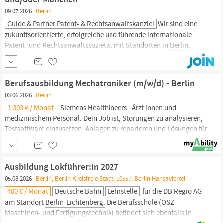
09.07.2026
Berlin
Gulde & Partner Patent- & Rechtsanwaltskanzlei
Wir sind eine
zukunftsorientierte, erfolgreiche und führende internationale
Patent- und Rechtsanwaltssozietät mit Standorten in
Berlin,
Düsseldorf, Dresden, München, Hamburg, Peking & Yokohama.
Mit unserem engagiertem, internationalem 100-köpfigen Team
sind wir Profis im Patent-, Marken‑, Design- und Urheberrecht.
Berufsausbildung Mechatroniker (m/w/d) - Berlin
03.06.2026
Berlin
1.303 € / Monat
Siemens Healthineers
Ärzt innen und
medizinischem Personal. Dein Job ist, Störungen zu analysieren,
Testsoftware einzusetzen, Anlagen zu reparieren und Lösungen für
technische Probleme zu finden. Deine Arbeit ist superwichtig,
denn du sicherst die Qualität der Geräte und sorgst für zufriedene
Kunden. Wenn du handwerklich geschickt bist, Freude und Mathe
Ausbildung Lokführer:in 2027
und
Physik
hast und...
05.08.2026
Berlin, Berlin Kreisfreie Stadt, 10557, Berlin Hansaviertel
400 € / Monat
Deutsche Bahn
Lehrstelle
für die DB Regio AG
am Standort
Berlin-Lichtenberg.
Die Berufsschule (OSZ
Maschinen- und Fertigungstechnik) befindet sich ebenfalls in
Berlin,
nahe U-Bahnhof Osloer Straße. Das erwartet dich in