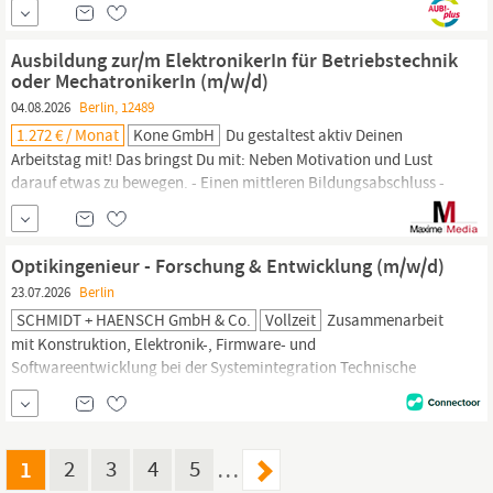
deiner Ausbildung: Zu Beginn deiner Ausbildung als Lokführer:in
lernst du, was du beachten musst, um die Züge sicher und
Ausbildung zur/m ElektronikerIn für Betriebstechnik
pünktlich von A nach B...
oder MechatronikerIn (m/w/d)
04.08.2026
Berlin, 12489
1.272 € / Monat
Kone GmbH
Du gestaltest aktiv Deinen
Arbeitstag mit! Das bringst Du mit: Neben Motivation und Lust
darauf etwas zu bewegen. - Einen mittleren Bildungsabschluss -
Deine Lieblingsfächer sind z.B. Mathematik,
Physik,
Informatik -
Du verfügst über ein ausgeprägtes handwerkliches Geschick mit
der Leidenschaft für Technik - Sehr gute Deutschkenntnisse - Du
Optikingenieur - Forschung & Entwicklung (m/w/d)
bist...
23.07.2026
Berlin
SCHMIDT + HAENSCH GmbH & Co.
Vollzeit
Zusammenarbeit
mit Konstruktion, Elektronik-, Firmware- und
Softwareentwicklung bei der Systemintegration Technische
Abstimmung mit internationalen Lieferanten von
Optikkomponenten Das bringen Sie mit Abgeschlossenes Studium
im Bereich
Physik,
Mechatronik, Maschinenbau oder
Elektrotechnik mit dem Schwerpunkt Optik, technische Optik
1
2
3
4
5
…
oder Feinwerktechnik...