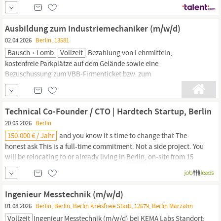
nur 10 Jahren ist Superprof zum weltweiten Marktführer für
Privatunterricht geworden und heute in mehr als 70 Ländern
vertreten. Lehrkräfte können aus über 2.000 Fächern wählen –
Ausbildung zum Industriemechaniker (m/w/d)
Musik, Sprachen,...
02.04.2026
Berlin, 13581
Bausch + Lomb
Vollzeit
Bezahlung von Lehrmitteln,
kostenfreie Parkplätze auf dem Gelände sowie eine
Bezuschussung zum VBB-Firmenticket bzw. zum
Deutschlandticket etc.). ; Der praktische Teil der Ausbildung
findet an unserem Standort in
Berlin-Spandau
und bei unserem
Verbundpartner, dem ABB Ausbildungszentrum
Berlin,
statt. ;
Technical Co-Founder / CTO | Hardtech Startup, Berlin
Interessiert?
20.05.2026
Berlin
150.000 € / Jahr
and you know it s time to change that The
honest ask This is a full-time commitment. Not a side project. You
will be relocating to or already living in
Berlin,
on‑site from 15
June 2026 and will be building a deep tech venture side‑by‑side
with your team members. You will be taking on founder risk: no
fixed salary and the kind of uncertainty that comes...
Ingenieur Messtechnik (m/w/d)
01.08.2026
Berlin, Berlin, Berlin Kreisfreie Stadt, 12679, Berlin Marzahn
Vollzeit
Ingenieur Messtechnik (m/w/d) bei KEMA Labs Standort: