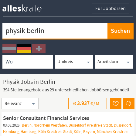
Für Jobbörsen
Keywortsuche
Ortssuche
Umkreissuche
Arbeitsform
Physik Jobs in Berlin
394 Stellenangebote aus 29 unterschiedlichen Jobbörsen gebündelt.
Sortierung
3.937
Ø
€ /
M.
Senior Consultant Financial Services
03.08.2026
Berlin, Nordrhein Westfalen, Düsseldorf Kreisfreie Stadt, Düsseldorf,
Hamburg, Hamburg, Köln Kreisfreie Stadt, Köln, Bayern, München Kreisfreie