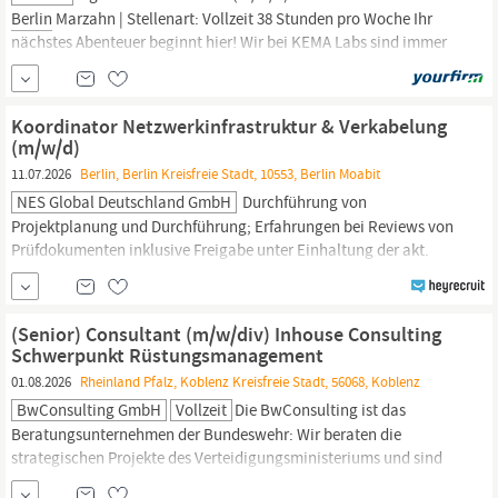
Berlin
Marzahn | Stellenart: Vollzeit 38 Stunden pro Woche Ihr
nächstes Abenteuer beginnt hier! Wir bei KEMA Labs sind immer
auf der Suche nach leidenschaftlichen und engagierten
Fachleuten, die unser Team verstärken möchten! Ganz gleich, ob
Sie ein erfahrener Experte sind oder eine neue Perspektive...
Koordinator Netzwerkinfrastruktur & Verkabelung
(m/w/d)
11.07.2026
Berlin, Berlin Kreisfreie Stadt, 10553, Berlin Moabit
NES Global Deutschland GmbH
Durchführung von
Projektplanung und Durchführung; Erfahrungen bei Reviews von
Prüfdokumenten inklusive Freigabe unter Einhaltung der akt.
gültigen Normen; Freigabe von entsprechenden Bauabschnitten
auf vorhandener Daten, Planung, Realisierung und Betrieb der
passiven Infrastruktur Koordinator (m/w/d) IT
(Senior) Consultant (m/w/div) Inhouse Consulting
Infrastrukturprojekte Implementierung Passiver
Schwerpunkt Rüstungsmanagement
Netzwerkinfrastruktur (m/w/d)
Berlin
01.08.2026
Rheinland Pfalz, Koblenz Kreisfreie Stadt, 56068, Koblenz
BwConsulting GmbH
Vollzeit
Die BwConsulting ist das
Beratungsunternehmen der Bundeswehr: Wir beraten die
strategischen Projekte des Verteidigungsministeriums und sind
damit treibende Kraft für die kontinuierliche Weiterentwicklung